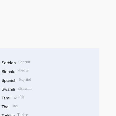
Serbian
Српски
Sinhala
සිංහල
Spanish
Español
Swahili
Kiswahili
Tamil
தமிழ்
Thai
ไทย
Turkish
Türkçe