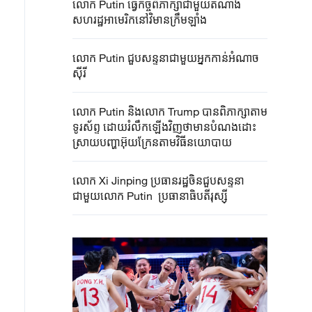
លោក Putin ធ្វើ​កិច្ចពិភាក្សាជាមួយតំណាង
សហរដ្ឋអាមេរិកនៅវិមានក្រឹមឡាំង
លោក Putin ជួបសន្ទនាជាមួយអ្នកកាន់អំណាច
ស៊ីរី
លោក Putin និងលោក Trump បានពិភាក្សាតាម
ទូរស័ព្ទ ដោយរំលឹកឡើងវិញថាមានបំណងដោះ
ស្រាយបញ្ហាអ៊ុយក្រែនតាមវិធីនយោបាយ
លោក Xi Jinping ប្រធានរដ្ឋចិន​ជួបសន្ទនា
ជាមួយលោក​ Putin ​​ប្រធានាធិបតី​រុស្ស៊ី​