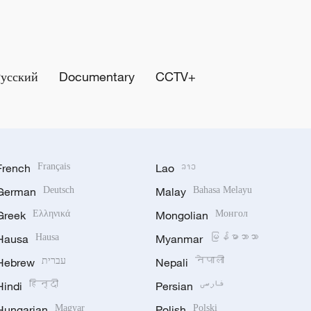
Русский
Documentary
CCTV+
French
Français
Lao
ລາວ
German
Deutsch
Malay
Bahasa Melayu
Greek
Ελληνικά
Mongolian
Монгол
Hausa
Hausa
Myanmar
မြန်မာဘာသာ
Hebrew
עברית
Nepali
नेपाली
Hindi
हिन्दी
Persian
فارسی
Hungarian
Magyar
Polish
Polski