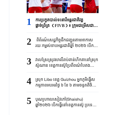
1
ការ​ប្រកួត​បាល់ទះ​នារីអន្តរជាតិ​វគ្គ
ផ្តាច់ព្រ័ត្រ （FIVB）៖ ក្រុម​ជម្រើស​ជាតិ​
ចិនឡើងដល់​វគ្គពាក់កណ្តាលផ្តាច់ព្រ័ត្រ
2
ពិព័រណ៍សេដ្ឋកិច្ចដឹក​ជញ្ជូន​តាម​អាកាស​
រយៈកម្ពស់ទាបអន្តរជាតិឆ្នាំ ២០២៦ បើកធ្វើ​
នៅទីក្រុង​សៀងហៃ
3
វាលស្រែ​ស្រូវសាលីរាប់ពាន់ហិកតានៅ​ស្រុក​
ស៊ូណាន​ ខេត្ត​កានស៊ូប្រែពីពណ៌បៃតងទៅ
ជាពណ៌លឿង
4
ស្រុក Libo ខេត្ត Guizhou អ្នកភូមិធ្វើស
កម្មភាពអបអរថ្ងៃ ៦ ខែ ៦ តាមចន្ទគតិចិន
ដែលជាថ្ងៃបុណ្យហាលខោអាវប្រពៃណី
ជនជាតិភាគតិច
5
បុណ្យហាលសៀវភៅ(Shaishu)
ឆ្នាំ២០២៦ បើកធ្វើនៅ​ខេត្តកានស៊ូ ប្រទេស​
ចិន​