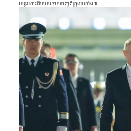
យន្តហោះពិសេស​​ចាកចេញពីក្រុងប៉េកាំង​៕​