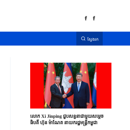
ស្វែងរក
លោក Xi Jinping ជួបសន្ទនាជាមួយសម្តេច
ធិបតី ហ៊ុន ម៉ាណែត នាយករដ្ឋមន្ត្រីកម្ពុជា