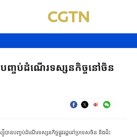
៊ីបញ្ចប់ដំណើរទស្សនកិច្ចនៅចិន
​បញ្ចប់​ដំណើរ​ទស្សនកិច្ច​ផ្លូវ​រដ្ឋ​នៅ​ប្រទេស​ចិន និងជិះ