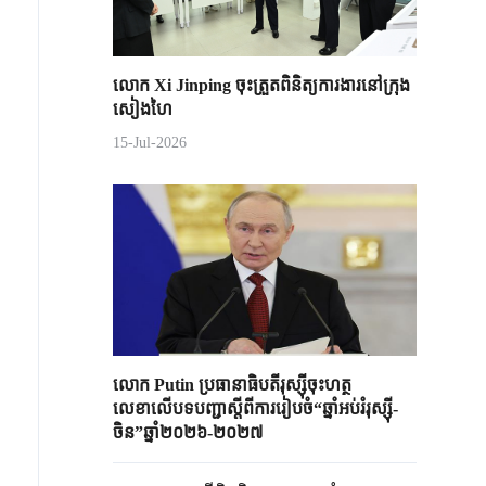
លោក Xi Jinping ចុះត្រួតពិនិត្យការងារនៅក្រុង
សៀងហៃ
15-Jul-2026
លោក Putin ប្រធានាធិបតីរុស្ស៊ីចុះហត្ថ
លេខាលើបទបញ្ជាស្តីពីការរៀបចំ“ឆ្នាំអប់រំរុស្ស៊ី-
ចិន”ឆ្នាំ២០២៦-២០២៧