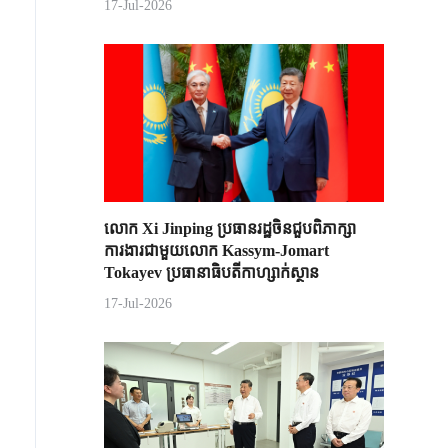
17-Jul-2026
លោក Xi Jinping ប្រធានរដ្ឋចិន​ជួបពិភាក្សា​
ការងារជាមួយ​លោក Kassym-Jomart ​
Tokayev ​ប្រធានាធិបតី​កាហ្សាក់ស្ថាន​
17-Jul-2026