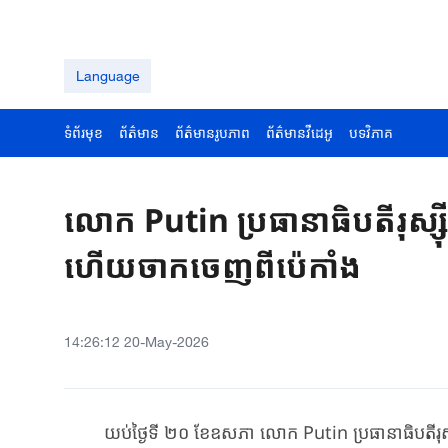
Language
ទំព័រមុខ
ព័ត៌មាន
ព័ត៌មានរូបភាព
ព័ត៌មានវីដេអូ
បទវិភាគ
លោក Putin ប្រធានាធិបតីរុស្ស
ហើយចាកចេញពីប៉េកាំង
14:26:12 20-May-2026
​ យប់ថ្ងៃទី ២០ ខែឧសភា ​លោក Putin ​ប្រធានាធិបតីរុស្ស៊ី​បាន​