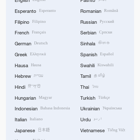
English
Pashto
Esperanto
Română
Esperanto
Romanian
Filipino
Русский
Filipino
Russian
Français
Српски
French
Serbian
Deutsch
සිංහල
German
Sinhala
Ελληνικά
Español
Greek
Spanish
Hausa
Kiswahili
Hausa
Swahili
עברית
தமிழ்
Hebrew
Tamil
हिन्दी
ไทย
Hindi
Thai
Magyar
Türkçe
Hungarian
Turkish
Bahasa Indonesia
Українська
Indonesian
Ukrainian
Italiano
اردو
Italian
Urdu
日本語
Tiếng Việt
Japanese
Vietnamese