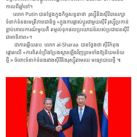
កាលពីឆ្នាំទៅ​។
​លោក Putin បាន​ថ្លែងក្នុងកិច្ចសន្ទនា​ថា ​​រុស្ស៊ី​និង​ស៊ីរី​បាន​រក្សា​
ទំនាក់ទំនង​មេត្រីភាពជានិច្ច​ ​«ក្នុងការផ្លាស់ប្តូរ​ជាមួយ​​ស៊ីរី​ រុស្ស៊ី​ប្រកាន់
ខ្ជាប់​គោលការណ៍មួយគឺ ​តម្កល់ទុក​ផលប្រយោជន៍​របស់​ប្រជាជន​ស៊ីរី​
ជាអាទិភាព​»។
ជាការឆ្លើយតប លោក ​al-Sharaa បាន​ថ្លែងថា ​​ស៊ីរី​កំពុង​
ផ្តោតលើ ​«ការ​ខិតខំ​ប្រឹងប្រែង​​ស្តារឡើងវិញ​ព្រមទាំង​ឱ្យ​និយមន័យ
ថ្មី » ​ចំពោះ​ទំនាក់ទំនង​រវាងស៊ីរីនិងរុស្ស៊ី​​តាមរយៈ​មធ្យោបាយ​ថ្មី ៕​​​