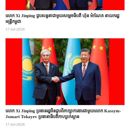
លោក Xi Jinping ជួបសន្ទនាជាមួយសម្តេចធិបតី ហ៊ុន ម៉ាណែត នាយករដ្ឋ
មន្ត្រីកម្ពុជា
17-Jul-2026
លោក Xi Jinping ប្រធានរដ្ឋចិន​ជួបពិភាក្សា​ការងារជាមួយ​លោក Kassym-
Jomart ​Tokayev ​ប្រធានាធិបតី​កាហ្សាក់ស្ថាន​
17-Jul-2026