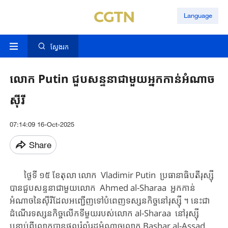
Language
ស្វែងរក
លោក Putin ជួបសន្ទនាជាមួយអ្នកកាន់អំណាច
ស៊ីរី
07:14:09 16-Oct-2025
Share
ថ្ងៃទី ១៥ ខែតុលា ​លោក Vladimir Putin ​ប្រធានាធិបតី​​​រុស្ស៊ី​
បាន​ជួបសន្ទនា​ជាមួយលោក Ahmed al-Sharaa ​​អ្នកកាន់
អំណាច​នៃ​ស៊ីរី​​ដែល​អញ្ជើញទៅបំពេញទស្សនកិច្ច​នៅ​រុស្ស៊ី​ ។ ​នេះជា
ដំណើរទស្សនកិច្ច​​​លើកទីមួយរបស់លោក ​al-Sharaa នៅ​រុស្ស៊ី​
បន្ទាប់ពី​លោកបាន​ផ្តួលរំលំ​រដ្ឋ​អំណាច​លោក​ Bashar al-Assad ​