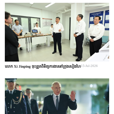
15-Jul-2026
លោក Xi Jinping ចុះត្រួតពិនិត្យការងារនៅក្រុងសៀងហៃ