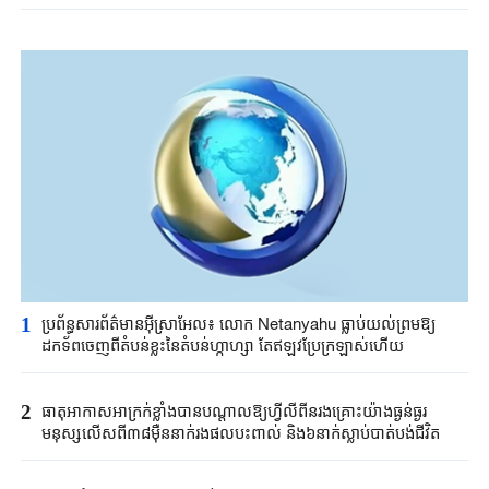
1
ប្រព័ន្ធសារព័ត៌មានអ៊ីស្រាអែល៖ លោក Netanyahu ធ្លាប់យល់ព្រមឱ្យ
ដកទ័ពចេញពីតំបន់ខ្លះនៃតំបន់ហ្កាហ្សា តែឥឡូវប្រែក្រឡាស់ហើយ
2
ធាតុអាកាសអាក្រក់ខ្លាំងបានបណ្តាលឱ្យហ្វីលីពីនរងគ្រោះយ៉ាងធ្ងន់ធ្ងរ
មនុស្សលើសពី៣៨ម៉ឺននាក់រងផលបះពាល់ និង៦នាក់ស្លាប់បាត់បង់ជីវិត