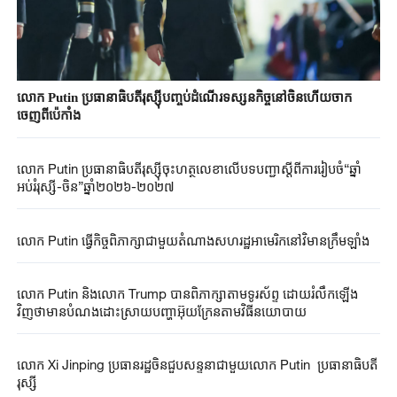
លោក Putin ប្រធានាធិបតីរុស្ស៊ីបញ្ចប់ដំណើរទស្សនកិច្ចនៅចិនហើយចាក
ចេញពីប៉េកាំង
លោក Putin ប្រធានាធិបតីរុស្ស៊ីចុះហត្ថលេខាលើបទបញ្ជាស្តីពីការរៀបចំ“ឆ្នាំ
អប់រំរុស្ស៊ី-ចិន”ឆ្នាំ២០២៦-២០២៧
លោក Putin ធ្វើ​កិច្ចពិភាក្សាជាមួយតំណាងសហរដ្ឋអាមេរិកនៅវិមានក្រឹមឡាំង
លោក Putin និងលោក Trump បានពិភាក្សាតាមទូរស័ព្ទ ដោយរំលឹកឡើង
វិញថាមានបំណងដោះស្រាយបញ្ហាអ៊ុយក្រែនតាមវិធីនយោបាយ
លោក Xi Jinping ប្រធានរដ្ឋចិន​ជួបសន្ទនាជាមួយលោក​ Putin ​​ប្រធានាធិបតី​
រុស្ស៊ី​