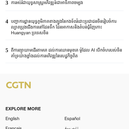
3
ការអប់រំជាយុទ្ធសាស្ត្រអភិវឌ្ឍន៍ជាអាទិភាពចម្បង
4
បញ្ជាការដ្ឋានយុទ្ធភូមិភាគខាងត្បូងនៃកងទ័ពរំដោះប្រជាជនចិនរៀបចំការ
ល្បាតប្រុងជើងការនៅដែនទឹក ដែនអាកាសនិងតំបន់ជុំវិញកោះ
Huangyan ប្រទេសចិន
5
ពីការព្យាយាមដើរតាមគេ ដល់ការឈានមុខគេ ម៉ូដែល AI បើកចំហរបស់ចិន
គាំទ្រយ៉ាងខ្លាំងដល់ការអភិវឌ្ឍនៃសេដ្ឋកិច្ចពិត
EXPLORE MORE
English
Español
Français
العربية