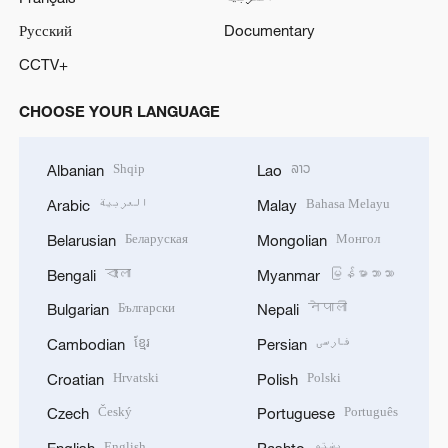
Русский
Documentary
CCTV+
CHOOSE YOUR LANGUAGE
Shqip
ລາວ
Albanian
Lao
العربية
Bahasa Melayu
Arabic
Malay
Беларуская
Монгол
Belarusian
Mongolian
বাংলা
မြန်မာဘာသာ
Bengali
Myanmar
Български
नेपाली
Bulgarian
Nepali
ខ្មែរ
فارسی
Cambodian
Persian
Hrvatski
Polski
Croatian
Polish
Český
Português
Czech
Portuguese
English
پښتو