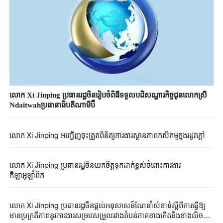
លោក Xi Jinping ប្រធាន​រដ្ឋ​ចិនរៀបចំ​ពិធីទទួលបដិសណ្ឋារកិច្ច​ជូន​លោកស្រី​
Ndaitwah​ប្រធានាធិបតី​ណាមីប៊ី
លោក Xi Jinping អញ្ជើញ​ចុះត្រួតពិនិត្យការងារស្ថានភាពកសិកម្មក្នុងរដូវក្តៅ
លោក Xi Jinping ប្រធានរដ្ឋ​ចិនយកចិត្តទុកដាក់ខ្ពស់​ចំពោះការងារ
កីឡាអូឡាំពិក
លោក Xi Jinping ប្រធានរដ្ឋចិនផ្តល់អនុសាសន៍ណែនាំសំខាន់ស្តីពីការធ្វើឱ្យ
មានប្រក្រតីភាពនូវការងារសម្របសម្រួលរវាងតំបន់ភាគខាងកើតនិងខាងលិច