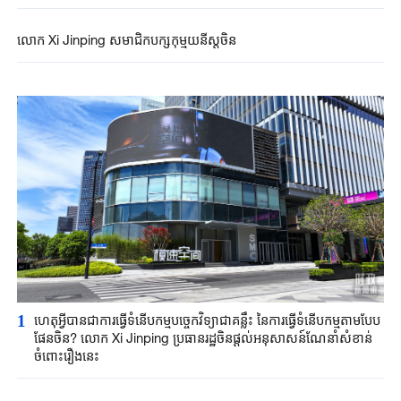
ប្រទេសចិន
លោក Xi Jinping សមាជិកបក្សកុម្មុយនីស្តចិន
1
ហេតុអ្វីបានជាការធ្វើទំនើបកម្មបច្ចេកវិទ្យាជាគន្លឹះ នៃការធ្វើទំនើប​កម្មតាម​បែប​
ផែន​ចិន? លោក Xi Jinping ប្រធានរដ្ឋ​ចិន​ផ្តល់អនុសាសន៍ណែនាំសំខាន់
ចំពោះរឿងនេះ