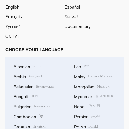
English
Español
Français
العربية
Русский
Documentary
CCTV+
CHOOSE YOUR LANGUAGE
Shqip
ລາວ
Albanian
Lao
العربية
Bahasa Melayu
Arabic
Malay
Беларуская
Монгол
Belarusian
Mongolian
বাংলা
မြန်မာဘာသာ
Bengali
Myanmar
Български
नेपाली
Bulgarian
Nepali
ខ្មែរ
فارسی
Cambodian
Persian
Hrvatski
Polski
Croatian
Polish