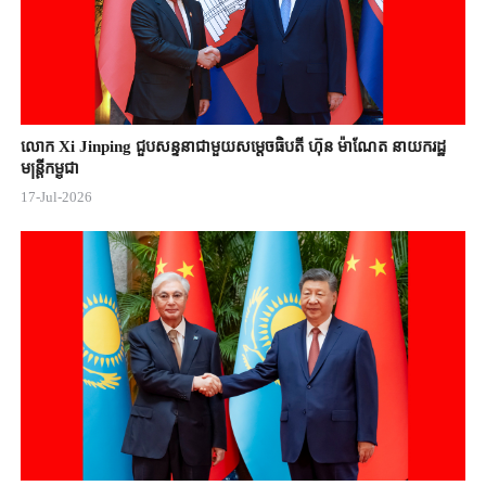
លោក Xi Jinping ជួបសន្ទនាជាមួយសម្តេចធិបតី ហ៊ុន ម៉ាណែត នាយករដ្ឋ
មន្ត្រីកម្ពុជា
17-Jul-2026