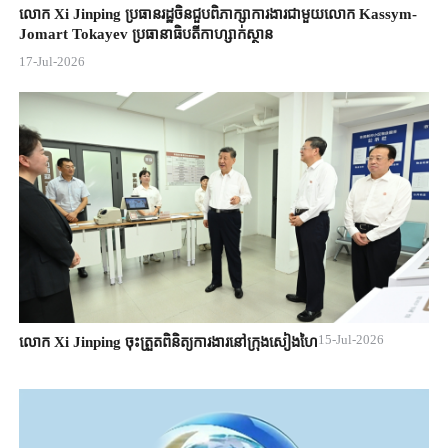
លោក Xi Jinping ប្រធានរដ្ឋចិន​ជួបពិភាក្សា​ការងារជាមួយ​លោក Kassym-
Jomart ​Tokayev ​ប្រធានាធិបតី​កាហ្សាក់ស្ថាន​
17-Jul-2026
15-Jul-2026
លោក Xi Jinping ចុះត្រួតពិនិត្យការងារនៅក្រុងសៀងហៃ