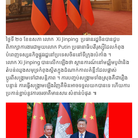
​ថ្ងៃទី ២០ ខែឧសភា លោក Xi Jinping ប្រធានរដ្ឋ​ចិនបានជួប
ពិភាក្សាការងារជាមួយលោក Putin ប្រធានាធិបតីរុស្ស៊ី​​ដែលកំពុង
បំពេញទស្សនកិច្ចផ្លូវរដ្ឋនៅប្រទេសចិននៅទីក្រុងប៉េកាំង​ ។
លោក Xi Jinping បានលើកឡើងថា ស្ថានការណ៍នៅមជ្ឈិមបូព៌ា​និង
តំបន់ឈូងសមុទ្រកំពុងស្ថិតក្នុងដំណាក់កាលគំន្លឹះដែលផ្លាស់
ប្តូរពីសង្គ្រាមទៅជាសន្តិភាព ។ ការបញ្ចប់​សង្គ្រាមទាំងស្រុងគឺជារឿង​
បន្ទាន់ ការធ្វើសង្គ្រាម​ឡើងវិញគឺមិនអាចទទួលយកបានទេ ហើយការ
ប្រកាន់ខ្ជាប់​នូវ​ការចរចាគឺមានសារៈសំខាន់បំផុត ៕