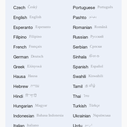
Český
Português
Czech
Portuguese
English
پښتو
English
Pashto
Esperanto
Română
Esperanto
Romanian
Filipino
Русский
Filipino
Russian
Français
Српски
French
Serbian
Deutsch
සිංහල
German
Sinhala
Ελληνικά
Español
Greek
Spanish
Hausa
Kiswahili
Hausa
Swahili
עברית
தமிழ்
Hebrew
Tamil
हिन्दी
ไทย
Hindi
Thai
Magyar
Türkçe
Hungarian
Turkish
Bahasa Indonesia
Українська
Indonesian
Ukrainian
Italiano
اردو
Italian
Urdu