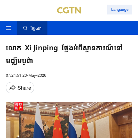
Language
ស្វែងរក
លោក Xi Jinping ថ្លែងអំពីស្ថានការណ៍​នៅ
មជ្ឈិមបូព៌ា
07:24:51 20-May-2026
Share