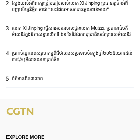
2
ស្វែងយល់អំពីពាក្យប្រៀបធៀបរបស់លោក Xi Jinping ប្រធានរដ្ឋចិនអំពី
បញ្ញាសិប្បនិម្មិត ថាជា“សេះដែលអាចរត់បានមួយពាន់ម៉ាយ“
3
លោក Xi Jinping ​ផ្ញើសារអបអរសាទរជូនលោក Muizzu ប្រធានាធិបតី
ម៉ាល់ឌីវ​ក្នុងឱកាសខួបលើកទី ៦១ នៃទិវាឯករាជ្យជាតិរបស់ប្រទេសម៉ាល់ឌីវ
4
ប្រាក់ចំណូលឧស្សាហកម្មឌីជីថលរបស់ប្រទេសចិនក្នុងឆ្នាំ២០២៥​ឈានដល់
៣៩,៦ ទ្រី​លានយាន់ប្រាក់ចិន​
5
ព័ត៌មានពិភពលោក
EXPLORE MORE