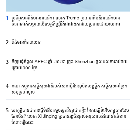
1
ប្រព័ន្ធសារព័ត៌មានអាមេរិក៖ លោក Trump ប្រធានាធិបតីអាមេរិកមាន
ទំនោរដាក់សម្ពាធលើសេដ្ឋកិច្ចអ៊ីរ៉ង់ជាជាងការវាយប្រហារដោយយោធា
2
ព័ត៌មានពិភពលោក
3
កិច្ចប្រជុំកំពូល APEC ឆ្នាំ ២០២៦ ក្រុង Shenzhen ចូលដល់ការរាប់ថយ
ក្រោយ១០០ ថ្ងៃ!
4
គណៈកម្មការសន្តិសុខជាតិរបស់សភាអ៊ីរ៉ង់អនុម័តលក្ខន្តិកៈសន្តិសុខនៅច្រក
សមុទ្រហ័រមូស
5
ហេតុអ្វីបានជាការធ្វើទំនើបកម្មបច្ចេកវិទ្យាជាគន្លឹះ នៃការធ្វើទំនើប​កម្មតាម​បែប​
ផែន​ចិន? លោក Xi Jinping ប្រធានរដ្ឋ​ចិន​ផ្តល់អនុសាសន៍ណែនាំសំខាន់
ចំពោះរឿងនេះ