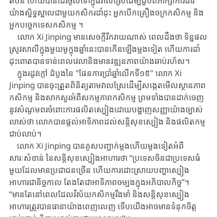
តំបន់​ ហើយបានដើរចូលទៅក្នុងវាលស្រែដើម្បីជួបពិភាក្សាការងារ
យ៉ាងស្និទ្ធស្នាលជាមួយកសិករដាំដុះ​ អ្នក​បើក​គ្រឿងចក្រកសិកម្ម និង
អ្នកបច្ចេកទេសកសិកម្ម ។
លោក Xi Jinping មាន​សេចក្តី​រីករាយណាស់ ពេលដឹងថា ទិន្នផល
ស្រូវសាលីក្នុងមួយមូក្នុងឆ្នាំនេះបានកើនឡើងម្តងទៀត ហើយ​ការដាំ
ដុះ​ពោត​បាន​ទាន់ពេលវេលា​និង​មាន​វឌ្ឍនភាព​យ៉ាង​ឆាប់រហ័ស។
ក្នុង​​រដូវក្តៅ​ ដំបូងនៃ "ផែនការប្រាំឆ្នាំលើកទី១៥" លោក Xi
Jinping បានចុះត្រួតពិនិត្យតាមវាលស្រែដើម្បីសង្កេតមើលស្ថានភាព
កសិកម្ម និងសាកសួរអំពីសកម្មភាពកសិកម្ម ព្រមទាំងបានដាក់ចេញ
នូវសំណូមពរ​ចំពោះ​ការផលិតស្បៀង​​ដោយបង្ហាញសញ្ញាយ៉ាងច្បាស់
លាស់ថា លោកបាន​ផ្តល់អាទិភាពដល់សន្តិសុខស្បៀង និងផលិតកម្ម
ជាប់លាប់។
លោក Xi Jinping បានគូសបញ្ជាក់ម្តងហើយម្តងទៀតអំពី
សារៈសំខាន់ នៃសន្តិសុខស្បៀងអាហារថា “ប្រទេសចិន​ជាប្រទេសធំ
មួយដែលមានប្រជាជនច្រើន ហើយការដោះស្រាយបញ្ហាស្បៀង
អាហារជានិច្ចកាល តែងតែជាអាទិភាពចម្បងក្នុងអភិបាលកិច្ច”។
“មានតែនៅពេលដែលវិស័យកសិកម្មរឹងមាំ និងសន្តិសុខស្បៀង
អាហារត្រូវបានធានាយ៉ាងពេញលេញ ទើបយើងអាចមានទំនុកចិត្ត