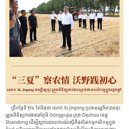
ព្រឹកថ្ងៃទី ២៤ ខែមិថុនា លោក Xi Jinping ប្រធានរដ្ឋចិនបានចុះ
ត្រួតពិនិត្យការងារនៅភូមិ Dongyujia ​​ក្រុង Dezhou ខេត្ត ​
Shandong ​ដើម្បីស្តាប់របាយការណ៍ស្តីពីផលិតកម្មកសិកម្មក្នុង