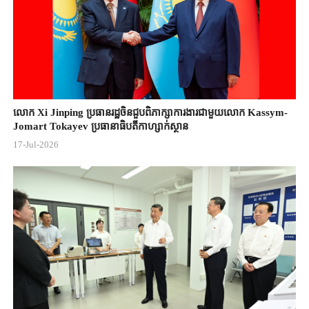
លោក Xi Jinping ប្រធានរដ្ឋចិន​ជួបពិភាក្សា​ការងារជាមួយ​លោក Kassym-
Jomart ​Tokayev ​ប្រធានាធិបតី​កាហ្សាក់ស្ថាន​
17-Jul-2026