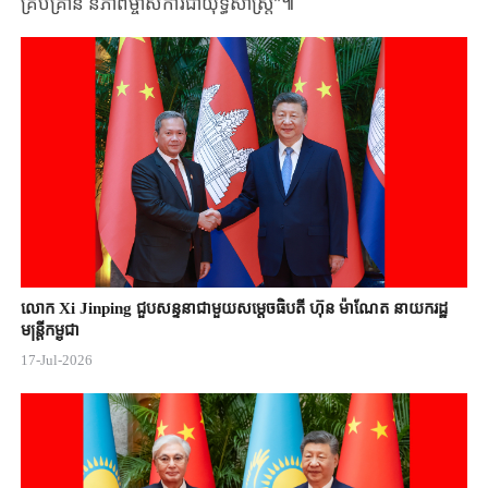
គ្រប់គ្រាន់ និភាពម្ចាស់​ការ​ជាយុទ្ធសាស្ត្រ”៕
លោក Xi Jinping ជួបសន្ទនាជាមួយសម្តេចធិបតី ហ៊ុន ម៉ាណែត នាយករដ្ឋ
មន្ត្រីកម្ពុជា
17-Jul-2026