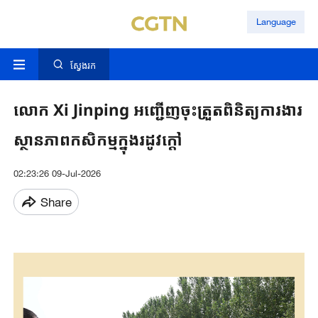
Language
ស្វែងរក
លោក Xi Jinping អញ្ជើញ​ចុះត្រួតពិនិត្យការងារ
ស្ថានភាពកសិកម្មក្នុងរដូវក្តៅ
02:23:26 09-Jul-2026
Share