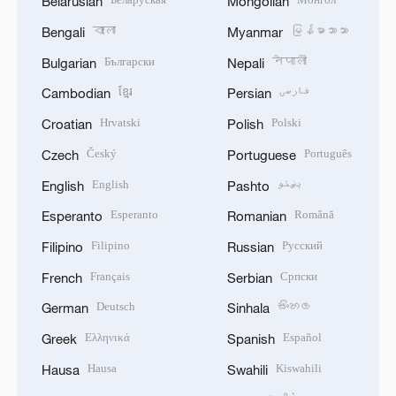
Belarusian
Mongolian
বাংলা
မြန်မာဘာသာ
Bengali
Myanmar
Български
नेपाली
Bulgarian
Nepali
ខ្មែរ
فارسی
Cambodian
Persian
Hrvatski
Polski
Croatian
Polish
Český
Português
Czech
Portuguese
English
پښتو
English
Pashto
Esperanto
Română
Esperanto
Romanian
Filipino
Русский
Filipino
Russian
Français
Српски
French
Serbian
Deutsch
සිංහල
German
Sinhala
Ελληνικά
Español
Greek
Spanish
Hausa
Kiswahili
Hausa
Swahili