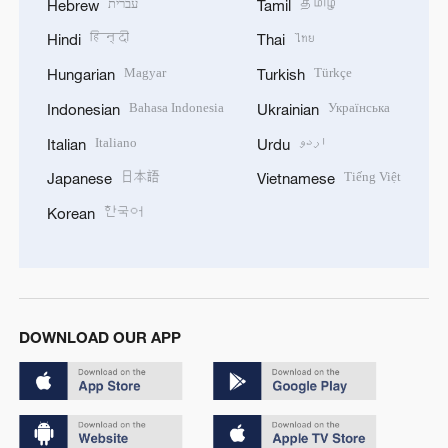
עברית
தமிழ்
Hebrew
Tamil
हिन्दी
ไทย
Hindi
Thai
Magyar
Türkçe
Hungarian
Turkish
Bahasa Indonesia
Українська
Indonesian
Ukrainian
Italiano
اردو
Italian
Urdu
日本語
Tiếng Việt
Japanese
Vietnamese
한국어
Korean
DOWNLOAD OUR APP