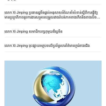
លោក Xi Jinping ប្រធានរដ្ឋចិនផ្តល់អនុសាសន៍ណែនាំសំខាន់ស្តីពីការធ្វើឱ្យ
មានប្រក្រតីភាពនូវការងារសម្របសម្រួលរវាងតំបន់ភាគខាងកើតនិងខាងលិច
ប្រទេសចិន
លោក Xi Jinping សមាជិកបក្សកុម្មុយនីស្តចិន
លោក Xi Jinping ចុះផ្សាយអត្ថបទលើប្រព័ន្ធសារព័ត៌មានកូរ៉េខាងជើង