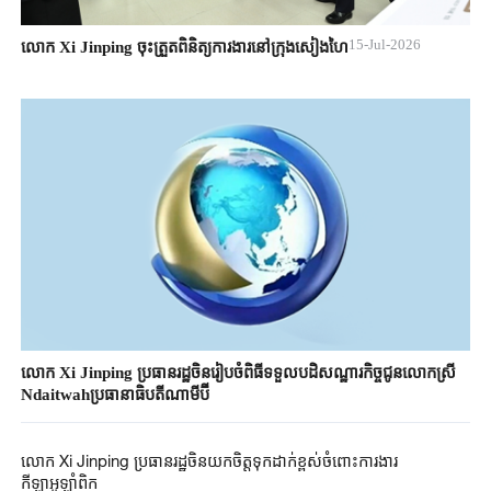
15-Jul-2026
លោក Xi Jinping ចុះត្រួតពិនិត្យការងារនៅក្រុងសៀងហៃ
លោក Xi Jinping ប្រធាន​រដ្ឋ​ចិនរៀបចំ​ពិធីទទួលបដិសណ្ឋារកិច្ច​ជូន​លោកស្រី​
Ndaitwah​ប្រធានាធិបតី​ណាមីប៊ី
លោក Xi Jinping ប្រធានរដ្ឋ​ចិនយកចិត្តទុកដាក់ខ្ពស់​ចំពោះការងារ
កីឡាអូឡាំពិក