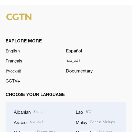
EXPLORE MORE
English
Español
Français
العربية
Русский
Documentary
CCTV+
CHOOSE YOUR LANGUAGE
Shqip
ລາວ
Albanian
Lao
العربية
Bahasa Melayu
Arabic
Malay
Беларуская
Монгол