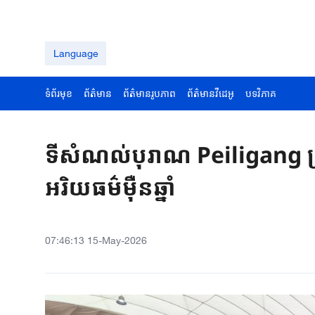
Language
ទំព័រមុខ
ព័ត៌មាន
ព័ត៌មានរូបភាព
ព័ត៌មានវីដេអូ
បទវិភាគ
ទីសំណល់​បុរាណ​ Peiligang​ ក្
អរិយធម៌​​ម៉ឺនឆ្នាំ​​
07:46:13 15-May-2026