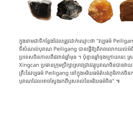
ក្នុងនាមជា​ទីកន្លែង​ដែលត្រូវ​ដាក់ឈ្មោះថា​ "វប្បធម៌ ​Peilig
ទីសំណល់បុរាណ ​Peiligang បាន​ធ្វើឱ្យ​ពិភពលោក​យល់អំពី
ប្រទេសចិន​​កាលពី​៨ពាន់ឆ្នាំមុន​ ។ ប៉ុន្មានឆ្នាំចុង​ក្រោយនេះ​
Xingcan​ ប្រធាន​ក្រុមប្រឹក្សា​​ស្រាវជ្រាវ​​វត្ថុបុរាណ​​ចិន​បានវា
គ្រឹះនៃ​វប្បធម៌​ Peiligang នៅ​ក្នុងអរិយធម៌​តំបន់​ភូមិភាគចិន​​ក
បុរាណ​​ដែលអាច​ស្វែងរក​ពី​ឫសគល់នៃ​អរិយធម៌ចិន" ៕