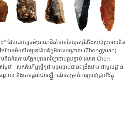
ang" ដែលជា​វប្បធម៌បុរាណ​ដ៏សំខាន់នៃ​យុគ​ថ្ម​រំលីងរបស់ប្រទេសចិន​
​អរិយធម៌​កសិកម្មនៅតំបន់​​ភូមិភាគ​កណ្តាល​ (Zhongyuan)
 ​ស្របនឹង​កំណាយ​ផ្នែក​បុរាណ​វិទ្យាជាបន្តបន្ទាប់​ លោក Chen
យតម្លៃថា​ "​របក​គំហើញ​ថ្មី​ៗជា​បន្តបន្ទាប់​បានពង្រឹង​ឋានៈជា​មូលដ្ឋាន​
ណ្តាល​ និងបានផ្តល់​​ជា​ទឡ្ហីករណ៍​សម្រាប់​ការស្រាវជ្រាវពី​វត្ថុ