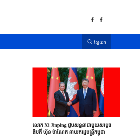
ស្វែងរក
លោក Xi Jinping ជួបសន្ទនាជាមួយសម្តេច
ធិបតី ហ៊ុន ម៉ាណែត នាយករដ្ឋមន្ត្រីកម្ពុជា