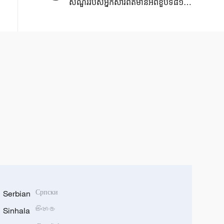
សំណួរ​របស់​អ្នកសារព័ត៌មាន​អំពីខួប​ទី៨១នៃ​
ករណី​បំផ្ទុះនុយក្លេអ៊ែរ​នៅក្រុង ​
Hiroshima ​
Serbian
Српски
Sinhala
සිංහල