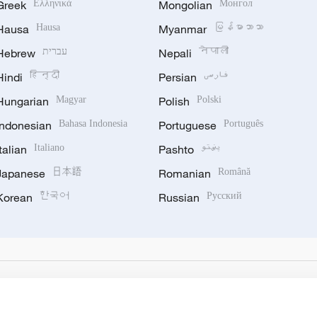
Greek
Ελληνικά
Mongolian
Монгол
Hausa
Hausa
Myanmar
မြန်မာဘာသာ
Hebrew
עברית
Nepali
नेपाली
Hindi
हिन्दी
Persian
فارسی
Hungarian
Magyar
Polish
Polski
Indonesian
Bahasa Indonesia
Portuguese
Português
Italian
Italiano
Pashto
پښتو
Japanese
日本語
Romanian
Română
Korean
한국어
Russian
Русский