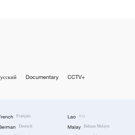
Русский
Documentary
CCTV+
French
Français
Lao
ລາວ
German
Deutsch
Malay
Bahasa Melayu