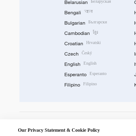
Belarusian
Беларуская
Bengali
বাংলা
Bulgarian
Български
Cambodian
ខ្មែរ
Croatian
Hrvatski
Czech
Český
English
English
Esperanto
Esperanto
Filipino
Filipino
DOWNLOAD OUR APP
Our Privacy Statement & Cookie Policy