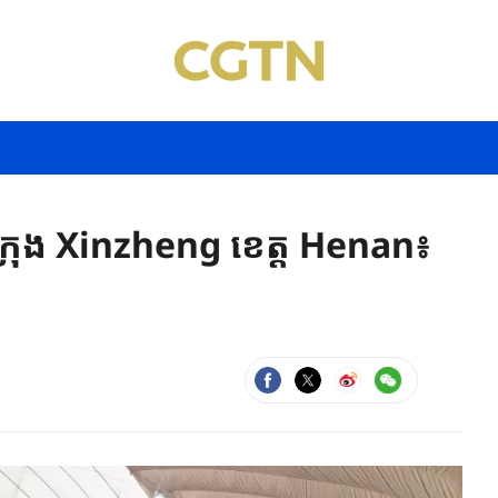
រុង ​Xinzheng ខេត្ត ​Henan៖​​