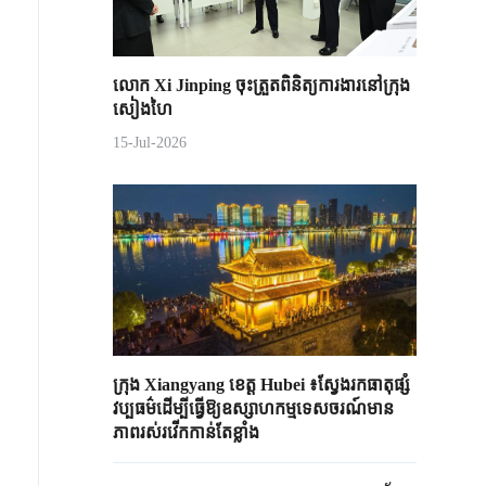
លោក Xi Jinping ចុះត្រួតពិនិត្យការងារនៅក្រុង
សៀងហៃ
15-Jul-2026
ក្រុង Xiangyang ខេត្ត Hubei ៖ស្វែងរកធាតុផ្សំ
វប្បធម៌ដើម្បីធ្វើឱ្យឧស្សាហកម្មទេសចរណ៍មាន
ភាពរស់រវើកកាន់តែខ្លាំង