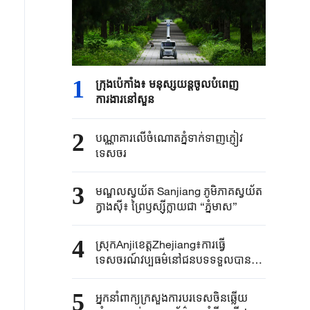
1
ក្រុងប៉េកាំង​៖ មនុស្សយន្ត​ចូលបំពេញ​
ការងារនៅសួន​​
2
បណ្ណាគារលើចំណោតភ្នំទាក់ទាញភ្ញៀវ
ទេសចរ
3
មណ្ឌលស្វយ័ត Sanjiang ភូមិភាគស្វយ័ត
ក្វាងស៊ី៖ ព្រៃឫស្ស៊ីក្លាយជា “ភ្នំមាស”
4
ស្រុកAnjiខេត្តZhejiang៖ការធ្វើ
ទេសចរណ៍វប្បធម៌នៅជនបទទទួលបានការ
ពេញនិយមក្នុងរដូវក្តៅ
5
អ្នកនាំពាក្យ​ក្រសួងការបរទេស​ចិនឆ្លើយ