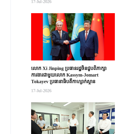
17-Jul-2026
លោក Xi Jinping ប្រធានរដ្ឋចិន​ជួបពិភាក្សា​
ការងារជាមួយ​លោក Kassym-Jomart ​
Tokayev ​ប្រធានាធិបតី​កាហ្សាក់ស្ថាន​
17-Jul-2026