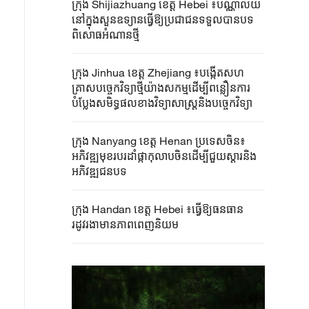
ក្រុង Shijiazhuang ខេត្ត Hebei ៖បណ្ណាល័យ
នៅក្នុងសួនឧទ្យានធ្វើឱ្យប្រជាជនទទួលបានបទ
ពិសោធអំណានថ្មី
ក្រុង Jinhua ខេត្ត Zhejiang ៖បង្កើតសហ
គ្រាសបច្ចេកវិទ្យាថ្មីយ៉ាងសកម្មដើម្បីពន្លឿនការ
បំប្លែងសមិទ្ធផលខាងវិទ្យាសាស្ត្រនិងបច្ចេកវិទ្យា
ក្រុង Nanyang ខេត្ត Henan ប្រទេសចិន៖
អភិវឌ្ឍមុខរបរដាំផ្កាកុលាបចិនដើម្បីជួយស្តារនិង
អភិវឌ្ឍជនបទ
ក្រុង Handan ខេត្ត Hebei ៖ធ្វើឱ្យធនធាន
រដូវរងាមានភាពពេញនិយម