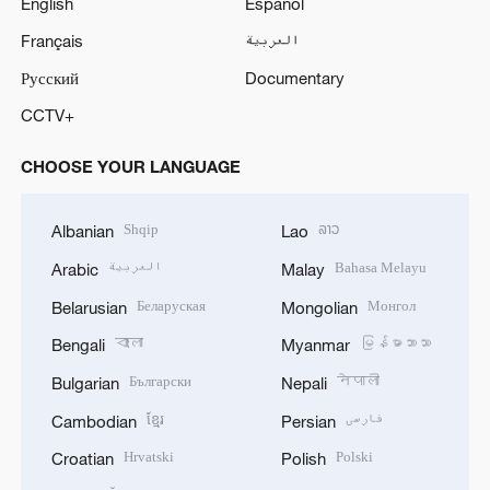
English
Español
Français
العربية
Русский
Documentary
CCTV+
CHOOSE YOUR LANGUAGE
Shqip
ລາວ
Albanian
Lao
العربية
Bahasa Melayu
Arabic
Malay
Беларуская
Монгол
Belarusian
Mongolian
বাংলা
မြန်မာဘာသာ
Bengali
Myanmar
Български
नेपाली
Bulgarian
Nepali
ខ្មែរ
فارسی
Cambodian
Persian
Hrvatski
Polski
Croatian
Polish