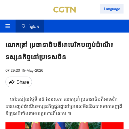
Language
ស្វែងរក
លោកត្រាំ ប្រធានាធិបតីអាមេរិកបញ្ចប់ដំណើរ
ទស្សនកិច្ចនៅប្រទេសចិន
07:29:20 15-May-2026
Share
នៅរសៀលថ្ងៃទី ​១៥ ​ខែឧសភា ​លោកត្រាំ ​ប្រធានាធិបតីអាមេរិក​
បាន​បញ្ចប់​ដំណើរ​ទស្សន​កិច្ច​ផ្លូវរដ្ឋ​នៅប្រទេសចិន​និង​បាន​ចាកចេញពី​
ទី​ក្រុងប៉េកាំង​តាមយន្តហោះ​ពិសេស ​៕​