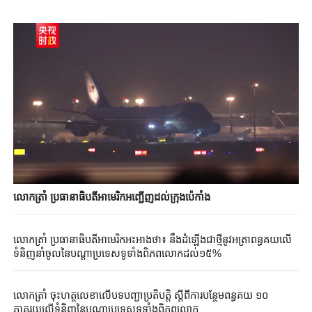
លោកត្រាំ ប្រធានាធិបតីអាមេរិកអញ្ជើញដល់ក្រុងប៉េកាំង
លោកត្រាំ ប្រធានាធិបតីអាមេរិកអះអាងថា៖ នឹងដំឡើងជាថ្មីនូវអត្រាពន្ធគយលើ
ទំនិញនាំចូលនៃបណ្តាប្រទេសទូទាំងពិភពលោកដល់១៥%
លោកត្រាំ ចុះហត្ថលេខាលើបទបញ្ជាប្រតិបត្តិ ស្តីពីការបន្ថែមពន្ធគយ ១០
ភាគរយលើទំនិញនៃបណ្តាប្រទេសទូទាំងពិភពលោក