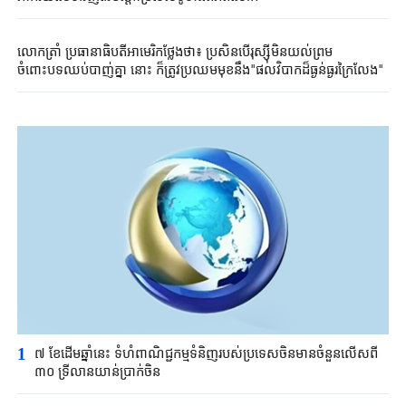
លោកត្រាំ ប្រធានាធិបតីអាមេរិកថ្លែងថា៖ ប្រសិនបើរុស្ស៊ីមិនយល់ព្រម
ចំពោះបទឈប់បាញ់គ្នា នោះ ក៏ត្រូវប្រឈមមុខនឹង"ផលវិបាកដ៏ធ្ងន់ធ្ងរក្រៃលែង"
1
៧ ខែដើមឆ្នាំនេះ ទំហំពាណិជ្ជកម្មទំនិញរបស់ប្រទេសចិនមានចំនួនលើសពី
៣០ ទ្រីលានយាន់ប្រាក់ចិន