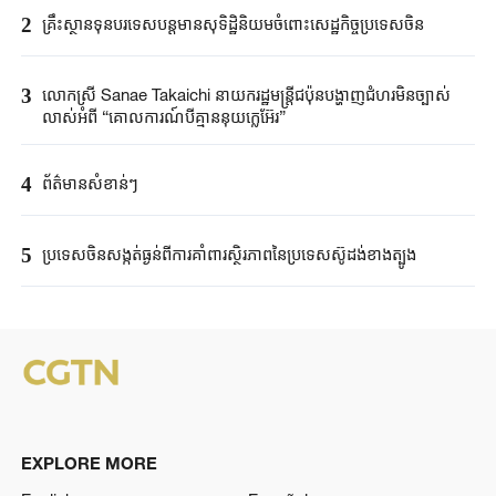
2
គ្រឹះស្ថាន​ទុនបរទេស​បន្តមាន​សុទិដ្ឋិនិយម​ចំពោះសេដ្ឋកិច្ច​ប្រទេសចិន​​
3
លោកស្រី Sanae ​Takaichi ​នាយករដ្ឋមន្ត្រី​ជប៉ុន​បង្ហាញជំហរមិន​ច្បាស់​
លាស់​អំពី ​“គោលការណ៍បី​គ្មាននុយក្លេអ៊ែរ​”​
4
ព័ត៌មានសំខាន់ៗ
5
ប្រទេសចិនសង្កត់ធ្ងន់ពីការគាំពារស្ថិរភាពនៃប្រទេសស៊ូដង់ខាងត្បូង
EXPLORE MORE