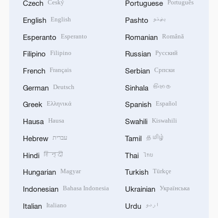
Český
Português
Czech
Portuguese
English
پښتو
English
Pashto
Esperanto
Română
Esperanto
Romanian
Filipino
Русский
Filipino
Russian
Français
Српски
French
Serbian
Deutsch
සිංහල
German
Sinhala
Ελληνικά
Español
Greek
Spanish
Hausa
Kiswahili
Hausa
Swahili
עברית
தமிழ்
Hebrew
Tamil
हिन्दी
ไทย
Hindi
Thai
Magyar
Türkçe
Hungarian
Turkish
Bahasa Indonesia
Українська
Indonesian
Ukrainian
Italiano
اردو
Italian
Urdu