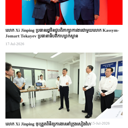
លោក Xi Jinping ប្រធានរដ្ឋចិន​ជួបពិភាក្សា​ការងារជាមួយ​លោក Kassym-
Jomart ​Tokayev ​ប្រធានាធិបតី​កាហ្សាក់ស្ថាន​
17-Jul-2026
15-Jul-2026
លោក Xi Jinping ចុះត្រួតពិនិត្យការងារនៅក្រុងសៀងហៃ