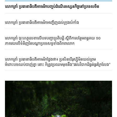
លោកត្រាំ ប្រធានាធិបតីអាមេរិកបញ្ចប់ដំណើរទស្សនកិច្ចនៅប្រទេសចិន
លោកត្រាំ ប្រធានាធិបតីអាមេរិកអញ្ជើញដល់ក្រុងប៉េកាំង
លោកត្រាំ ចុះហត្ថលេខាលើបទបញ្ជាប្រតិបត្តិ ស្តីពីការបន្ថែមពន្ធគយ ១០
ភាគរយលើទំនិញនៃបណ្តាប្រទេសទូទាំងពិភពលោក
លោកត្រាំ ប្រធានាធិបតីអាមេរិកថ្លែងថា៖ ប្រសិនបើរុស្ស៊ីមិនយល់ព្រម
ចំពោះបទឈប់បាញ់គ្នា នោះ ក៏ត្រូវប្រឈមមុខនឹង"ផលវិបាកដ៏ធ្ងន់ធ្ងរក្រៃលែង"