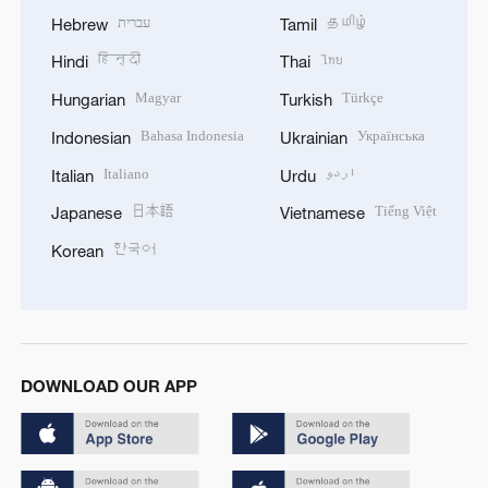
עברית
தமிழ்
Hebrew
Tamil
हिन्दी
ไทย
Hindi
Thai
Magyar
Türkçe
Hungarian
Turkish
Bahasa Indonesia
Українська
Indonesian
Ukrainian
Italiano
اردو
Italian
Urdu
日本語
Tiếng Việt
Japanese
Vietnamese
한국어
Korean
DOWNLOAD OUR APP