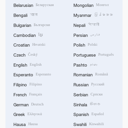
Беларуская
Монгол
Belarusian
Mongolian
বাংলা
မြန်မာဘာသာ
Bengali
Myanmar
Български
नेपाली
Bulgarian
Nepali
ខ្មែរ
فارسی
Cambodian
Persian
Hrvatski
Polski
Croatian
Polish
Český
Português
Czech
Portuguese
English
پښتو
English
Pashto
Esperanto
Română
Esperanto
Romanian
Filipino
Русский
Filipino
Russian
Français
Српски
French
Serbian
Deutsch
සිංහල
German
Sinhala
Ελληνικά
Español
Greek
Spanish
Hausa
Kiswahili
Hausa
Swahili