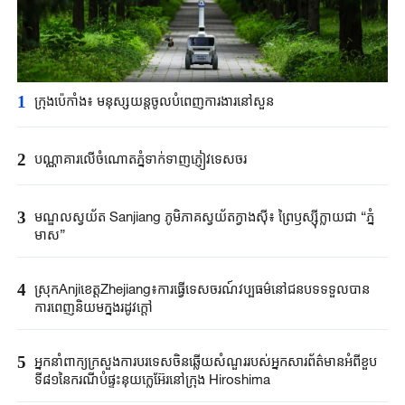
1
ក្រុងប៉េកាំង​៖ មនុស្សយន្ត​ចូលបំពេញ​ការងារនៅសួន​​
2
បណ្ណាគារលើចំណោតភ្នំទាក់ទាញភ្ញៀវទេសចរ
3
មណ្ឌលស្វយ័ត Sanjiang ភូមិភាគស្វយ័តក្វាងស៊ី៖ ព្រៃឫស្ស៊ីក្លាយជា “ភ្នំ
មាស”
4
ស្រុកAnjiខេត្តZhejiang៖ការធ្វើទេសចរណ៍វប្បធម៌នៅជនបទទទួលបាន
ការពេញនិយមក្នុងរដូវក្តៅ
5
អ្នកនាំពាក្យ​ក្រសួងការបរទេស​ចិនឆ្លើយសំណួរ​របស់​អ្នកសារព័ត៌មាន​អំពីខួប​
ទី៨១នៃ​ករណី​បំផ្ទុះនុយក្លេអ៊ែរ​នៅក្រុង ​Hiroshima ​