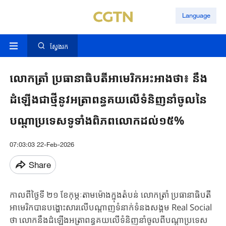
Language
ស្វែងរក
លោកត្រាំ ប្រធានាធិបតីអាមេរិកអះអាងថា៖ នឹង
ដំឡើងជាថ្មីនូវអត្រាពន្ធគយលើទំនិញនាំចូលនៃ
បណ្តាប្រទេសទូទាំងពិភពលោកដល់១៥%
07:03:03 22-Feb-2026
Share
កាលពីថ្ងៃទី ២១ ខែកុម្ភៈតាមម៉ោងក្នុងតំបន់ លោកត្រាំ ប្រធានាធិបតី
អាមេរិកបានបង្ហោះសារលើបណ្តាញទំនាក់ទំនងសង្គម Real Social
ថា លោកនឹងដំឡើងអត្រាពន្ធគយលើទំនិញនាំចូលពីបណ្តាប្រទេស