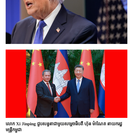
លោក Xi Jinping ជួបសន្ទនាជាមួយសម្តេចធិបតី ហ៊ុន ម៉ាណែត នាយករដ្ឋ
មន្ត្រីកម្ពុជា