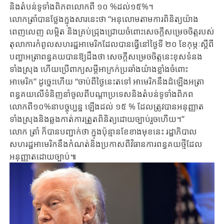
និងតំបន់ទូទាំងពិភពលោកពី ១០ %ដល់១៥%។
លោកត្រាំបានថ្លែងក្នុងសារនេះថា “អនុលោមតាមការពិនិត្យយ៉ាង
ពេញលេញ លម្អិត និងគ្រប់ជ្រុងជ្រោយចំពោះសេចក្តីសម្រេចចិត្តរបស់
តុលាការកំពូលសហរដ្ឋអាមេរិកដែលបានធ្វើនៅថ្ងៃទី ២០ ខែកុម្ភៈស្តីពី
បញ្ហាអត្រាពន្ធគយបានឱ្យដឹងថា សេចក្តីសម្រេចចិត្តនេះខុសទំនង
ទាំងស្រុង ហើយប្រើពាក្យសម្តីអាក្រក់ប្រឆាំងយ៉ាងខ្លាំងចំពោះ
អាមេរិក” ដូច្នេះហើយ “ចាប់ពីថ្ងៃនេះតទៅ អាមេរិកនឹងដំឡើងអត្រា
ពន្ធគយលើទំនិញនាំចូលពីបណ្តាប្រទេសនិងតំបន់ទូទាំងពិភព
លោកពី១០%នាបច្ចុប្បន្ន ឡើងដល់ ១៥ % ដែលត្រូវបានអនុញ្ញាត
ទាំងស្រុងនិងឆ្លងកាត់ការត្រួតពិនិត្យដោយច្បាប់រួចហើយ។”
លោក ត្រាំ ក៏បានបញ្ជាក់ថា ក្នុងប៉ុន្មានខែខាងមុខនេះ រដ្ឋាភិបាល
សហរដ្ឋអាមេរិកនឹងកំណត់និងប្រកាសពីវិធានការពន្ធគយថ្មីដែល
អនុញ្ញាតដោយច្បាប់៕