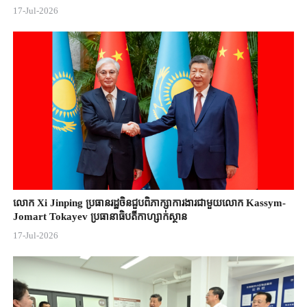
17-Jul-2026
លោក Xi Jinping ប្រធានរដ្ឋចិន​ជួបពិភាក្សា​ការងារជាមួយ​លោក Kassym-
Jomart ​Tokayev ​ប្រធានាធិបតី​កាហ្សាក់ស្ថាន​
17-Jul-2026