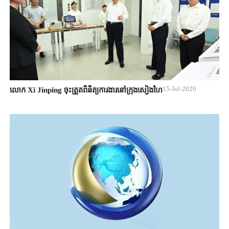
15-Jul-2026
លោក Xi Jinping ចុះត្រួតពិនិត្យការងារនៅក្រុងសៀងហៃ