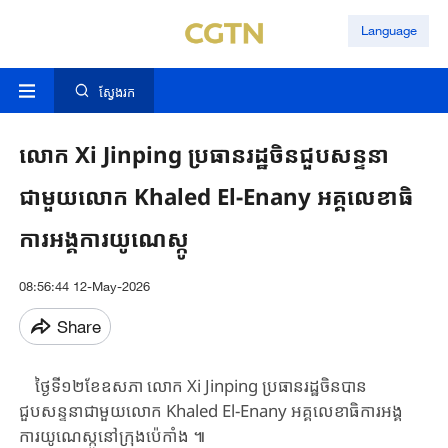
Language
ស្វែងរក
លោក Xi ​Jinping ​ប្រធានរដ្ឋចិនជួបសន្ទនា
ជាមួយលោក Khaled ​El-Enany ​អគ្គលេខាធិ
ការ​អង្គការយូណេស្កូ​
08:56:44 12-May-2026
Share
ថ្ងៃទី១២​ខែឧសភា ​លោក Xi ​Jinping ​ប្រធានរដ្ឋចិន​បាន​
ជួបសន្ទនា​ជាមួយ​លោក​ Khaled ​El-Enany ​អគ្គលេខាធិការ​អង្គ
ការយូណេស្កូ​នៅក្រុងប៉េកាំង ៕