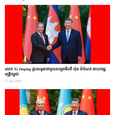
លោក Xi Jinping ជួបសន្ទនាជាមួយសម្តេចធិបតី ហ៊ុន ម៉ាណែត នាយករដ្ឋ
មន្ត្រីកម្ពុជា
17-Jul-2026