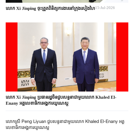
15-Jul-2026
លោក Xi Jinping ចុះត្រួតពិនិត្យការងារនៅក្រុងសៀងហៃ
លោក Xi ​Jinping ​ប្រធានរដ្ឋចិន​ជួបសន្ទនា​ជាមួយលោក​ Khaled ​El-
Enany ​អគ្គលេខាធិការ​អង្គការ​យូណេស្កូ​
លោកស្រី Peng Liyuan ជួបសន្ទនាជាមួយលោក Khaled ​El-Enany ​អគ្គ
លេខាធិការ​អង្គការយូណេស្កូ​