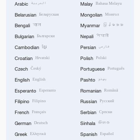
العربية
Bahasa Melayu
Arabic
Malay
Беларуская
Монгол
Belarusian
Mongolian
বাংলা
မြန်မာဘာသာ
Bengali
Myanmar
Български
नेपाली
Bulgarian
Nepali
ខ្មែរ
فارسی
Cambodian
Persian
Hrvatski
Polski
Croatian
Polish
Český
Português
Czech
Portuguese
English
پښتو
English
Pashto
Esperanto
Română
Esperanto
Romanian
Filipino
Русский
Filipino
Russian
Français
Српски
French
Serbian
Deutsch
සිංහල
German
Sinhala
Ελληνικά
Español
Greek
Spanish