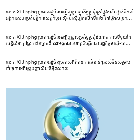
លោក Xi ​Jinping ​ប្រធានរដ្ឋចិន​អញ្ជើញចូលរួម​កិច្ចប្រជុំ​​​ក្រៅ​ផ្លូវការនៃ​ថ្នាក់ដឹកនាំ​
អង្គការ​សហប្រតិបត្តិការ​សេដ្ឋកិច្ច​អាស៊ី-ប៉ាស៊ីហ្វិក​លើកទី៣២​និងថ្លែង​សុន្ទរកថា
គន្លឹះ​
លោក Xi ​Jinping ​ប្រធានរដ្ឋចិន​អញ្ជើញចូលរួម​កិច្ចប្រជុំ​ដំណាក់កាលទីមួយនៃ
សន្និសីទ​ក្រៅ​ផ្លូវការនៃ​ថ្នាក់ដឹកនាំអង្គការសហប្រតិបត្តិការសេដ្ឋកិច្ចអាស៊ី-ប៉ា
ស៊ីហ្វិកលើកទី៣២​
លោក Xi ​Jinping ​ប្រធានរដ្ឋចិន​ប្រកាសពី​វិធានការ​សំខាន់ៗ​របស់ចិន​សម្រាប់
គាំទ្រ​ការអភិវឌ្ឍ​បញ្ញាសិប្បនិមិ្មត​សកល​