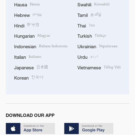
Hausa
Kiswahili
Hausa
Swahili
עברית
தமிழ்
Hebrew
Tamil
हिन्दी
ไทย
Hindi
Thai
Magyar
Türkçe
Hungarian
Turkish
Bahasa Indonesia
Українська
Indonesian
Ukrainian
Italiano
اردو
Italian
Urdu
日本語
Tiếng Việt
Japanese
Vietnamese
한국어
Korean
DOWNLOAD OUR APP