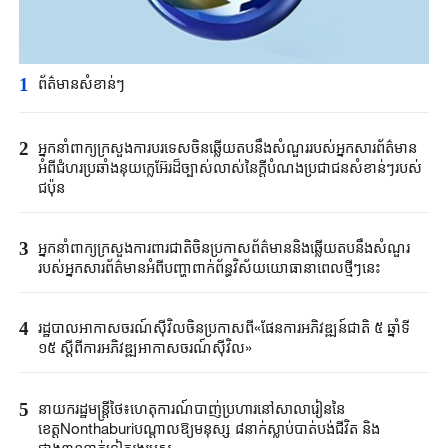
1
ព័ត៌មានសំខាន់ៗ​
2
អ្នកនាំពាក្យ​ក្រសួង​ការបរទេសចិន​ឆ្លើយតបនឹង​សំណួរ​របស់​អ្នកសារព័ត៌មាន​
អំពី​ជំហរ​ប្រ​ឆាំង​នុយក្លេអ៊ែរ​ដ៏ច្បាស់លាស់នៃ​ក្តី​បំណងប្រជាជន​សំខាន់ៗ​របស់
ជប៉ុន​
3
អ្នកនាំពាក្យក្រសួងការពារជាតិចិនប្រកាសព័ត៌មាននិងឆ្លើយតបនឹងសំណួរ
របស់អ្នកសារព័ត៌មានអំពីបញ្ហាពាក់ព័ន្ធវិស័យយោធានាពេលថ្មីៗនេះ
4
រដ្ឋបាលអាកាសចរណ៍ស៊ីវិលចិនប្រកាសពី«ផែនការអភិវឌ្ឍន៍ជាតិ ៥ ឆ្នាំទី
១៥ ស្តីពីការអភិវឌ្ឍអាកាសចរណ៍ស៊ីវិល»
5
នាយករដ្ឋមន្ត្រីថៃ៖ហេតុការណ៍បាញ់ប្រហារនៅសាលារៀននៃ
ខេត្តNonthaburiបណ្តាលឱ្យមនុស្ស ៨នាក់ស្លាប់បាត់បង់ជីវិត និង
ជាង៣០នាក់ទៀតរងរបួស