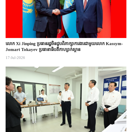
លោក Xi Jinping ប្រធានរដ្ឋចិន​ជួបពិភាក្សា​ការងារជាមួយ​លោក Kassym-
Jomart ​Tokayev ​ប្រធានាធិបតី​កាហ្សាក់ស្ថាន​
17-Jul-2026