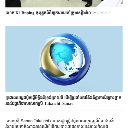
15-Jul-2026
លោក Xi Jinping ចុះត្រួតពិនិត្យការងារនៅក្រុងសៀងហៃ
ប្រជាពលរដ្ឋជប៉ុនធ្វើមីទ្ទីងដ៏ទ្រង់ទ្រាយធំ ដើម្បីប្រឆាំងតវ៉ានឹងនិន្នាការដ៏គ្រោះថ្នាក់
របស់រដ្ឋាភិបាលលោកស្រី Takaichi Sanae
លោកស្រី Sanae Takaichi នាយករដ្ឋមន្ត្រីជប៉ុនបានបង្ហាញពីបំណងចង់
រំលាយសភាតំណាងរាស្ត្រដើម្បីធ្វើការបោះឆ្នោតសកលមុនពេលកំណត់