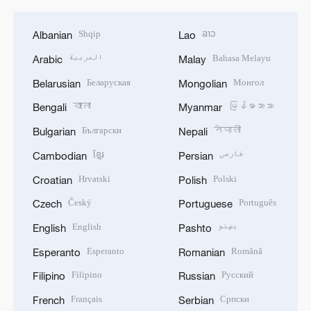
Shqip
ລາວ
Albanian
Lao
العربية
Bahasa Melayu
Arabic
Malay
Беларуская
Монгол
Belarusian
Mongolian
বাংলা
မြန်မာဘာသာ
Bengali
Myanmar
Български
नेपाली
Bulgarian
Nepali
ខ្មែរ
فارسی
Cambodian
Persian
Hrvatski
Polski
Croatian
Polish
Český
Português
Czech
Portuguese
English
پښتو
English
Pashto
Esperanto
Română
Esperanto
Romanian
Filipino
Русский
Filipino
Russian
Français
Српски
French
Serbian