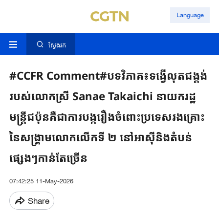
Language
ស្វែងរក
#CCFR Comment#បទវិភាគ៖ទង្វើលុតជង្គង់
របស់លោកស្រី Sanae Takaichi នាយករដ្ឋ
មន្ត្រីជប៉ុនគឺជាការបង្ករឿងចំពោះប្រទេសរងគ្រោះ
នៃសង្គ្រាមលោកលើកទី ២ នៅអាស៊ីនិងតំបន់
ផ្សេងៗកាន់តែច្រើន
07:42:25 11-May-2026
Share