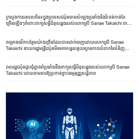
ក្រសួងការបរទេសចិន៖ក្នុងប្រទេសជប៉ុនមានសំឡេងប្រឆាំងនិងរិះគន់កាន់តែ
ច្រើនឡើងៗចំពោះពាក្យសម្តីដ៏ខុសឆ្គងរបស់លោកស្រី Sanae Takaichi ពាក់
ព័ន្ធនឹងបញ្ហាតៃវ៉ាន់
គម្រោងថវិកាបន្ថែមយ៉ាងច្រើនដែលបានដាក់ចេញដោយលោកស្រី Sanae
Takaichi នាយករដ្ឋមន្ត្រីជប៉ុនមិនអាចបន្ធូរបន្ថយស្ថានភាពលំបាកនៃទំនិញឡើង
ថ្លៃទេ
ពលរដ្ឋជប៉ុនជួប​ជុំ​គ្នា​តវ៉ាប្រឆាំងនឹងពាក្យសម្តី​ដ៏​ខុសឆ្គងរបស់លោកស្រី​ Sanae
Takaichi ដោយទាមទារឱ្យប្រកាន់​ខ្ជាប់​​ធម្មនុញ្ញសន្តិភាព