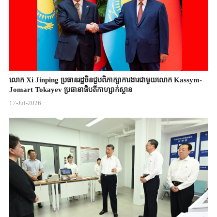
លោក Xi Jinping ប្រធានរដ្ឋចិន​ជួបពិភាក្សា​ការងារជាមួយ​លោក Kassym-
Jomart ​Tokayev ​ប្រធានាធិបតី​កាហ្សាក់ស្ថាន​
17-Jul-2026