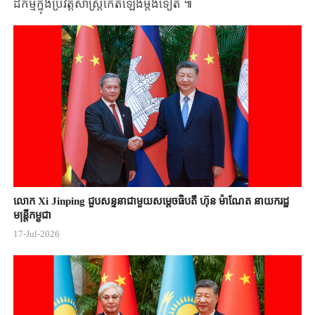
ដ​កម្ម​ក្នុង​ប្រវត្តិសាស្រ្ត​កើតឡើងម្តងទៀត ​៕​
លោក Xi Jinping ជួបសន្ទនាជាមួយសម្តេចធិបតី ហ៊ុន ម៉ាណែត នាយករដ្ឋ
មន្ត្រីកម្ពុជា
17-Jul-2026