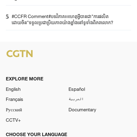
5
#CCFR Comment#បទវិភាគ៖៖ហេតុអ្វីបានជា"ការផលិត
ដោយចិន"ទទួលប្រជាប្រិយភាពយ៉ាងខ្លាំងនៅទូទាំងពិភពលោក?
EXPLORE MORE
English
Español
Français
العربية
Русский
Documentary
CCTV+
CHOOSE YOUR LANGUAGE