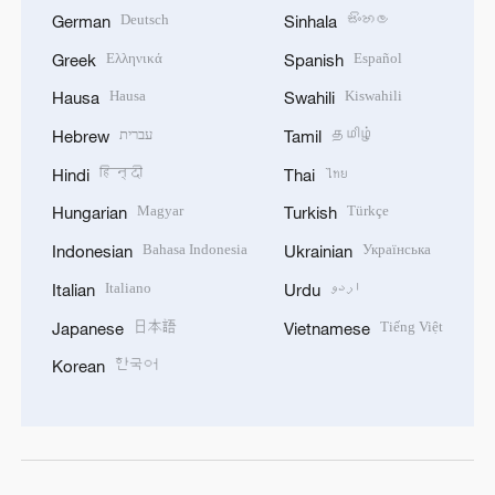
Deutsch
සිංහල
German
Sinhala
Ελληνικά
Español
Greek
Spanish
Hausa
Kiswahili
Hausa
Swahili
עברית
தமிழ்
Hebrew
Tamil
हिन्दी
ไทย
Hindi
Thai
Magyar
Türkçe
Hungarian
Turkish
Bahasa Indonesia
Українська
Indonesian
Ukrainian
Italiano
اردو
Italian
Urdu
日本語
Tiếng Việt
Japanese
Vietnamese
한국어
Korean