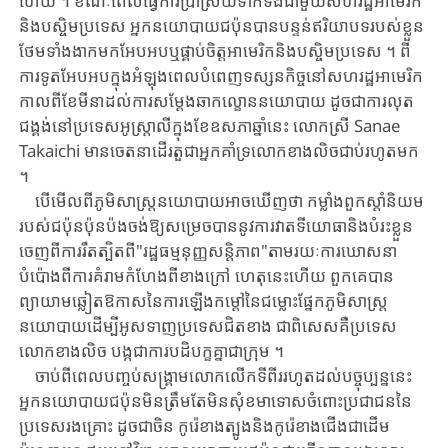
ហើយ ​។ ​ខណៈពេល​ធ្វើ​ការប្រាស្រ័យទាក់ទង​ជាមួយ​សហរដ្ឋ​អាមេរិក​
និង​បស្ចិមប្រទេស ​អ្នកនយោបាយជប៉ុន​បាន​បន្ទន់ឥរិយាបទរបស់ខ្លួន ​
ថែម​ទាំង​ងាក​មក​អែប​អប​ឬ​ផ្គាប់ចិត្ត​អា​មេ​រិក​និង​បស្ចិមប្រទេស ​។ ​ពី​
ការទូតអែបអប​ក្នុងអំឡុងពេល​បំពេញ​ទស្សន​កិច្ច​នៅ​សហរដ្ឋអាមេរិក​
កាលពី​ខែមីនា​​ដល់​ការ​សម្តែងឆាកល្ខោន​នយោ​បាយ ​ដូច​ជា​ការ​លុត​
ជង្គង់​នៅ​ប្រទេស​អូស្ត្រាលី​ក្នុង​ខែឧសភា​ឆ្នាំនេះ ​លោកស្រី ​Sanae ​
Takaichi ​មាន​ចេតនា​​ដើរ​តួ​ជាអ្នក​គាំទ្រ​លោកខាងលិច​ជាប់រហូតមក ​
។
បើ​មើល​ពី​ភូមិសាស្ត្រ​នយោបាយ​អាចឃើញថា ​កម្លាំងពួកស្តាំនិយម​
របស់ជប៉ុន​ប៉ុន​ប៉ង​ចង់​ឱ្យ​សម្រេចបាន​នូវ​ការ​វាតទី​យោធា​និង​បំរះខ្លួន​
ចេញ​ពី​ការ​រឹត​ត្បិត​ពី​"រដ្ឋធម្មនុញ្ញ​សន្តិ​ភាព"​តាមរយៈ​ការ​ឃោសនា
បំប៉ោងពីការគំរាមកំហែង​ពី​ខាង​ក្រៅ ​ហេតុនេះហើយ ​ពួកគេ​បាន​
ព្យាយាម​ឆ្លៀតឱកាស​នៃ​ការ​ឡើងកម្តៅ​នៃ​ជម្លោះ​ផ្នែក​ភូមិសាស្ត្រ​
នយោបាយ​ដើម្បី​​អូស​ទាញ​ប្រទេសជិតខាង ​ជាពិសេសគឺ​ប្រទេស
លោកខាងលិច ​បង្ក​ជាការបដិបក្ខគ្នាជាក្រុម ​។
ចាប់ពី​ពេល​បញ្ចប់សង្គ្រាមលោកលើកទីពីរ​រហូត​ដល់​បច្ចុប្បន្ននេះ ​
អ្នកនយោបាយ​ជប៉ុន​មិន​ត្រឹមតែ​មិន​សុំខមាទោស​ចំពោះ​ប្រជាជន​នៃ​
ប្រទេសរងគ្រោះ ​ដូច​ជា​ចិន ​កូរ៉េ​ខាង​ត្បូង​និង​កូរ៉េខាងជើង​ជាដើម​