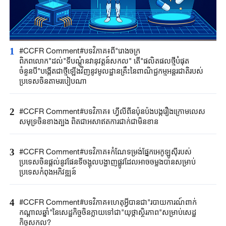
1
#CCFR Comment#បទវិភាគ៖ពី"រោងចក្រ
ពិភពលោក"ដល់"ទីបណ្តុំនវានុវត្តន៍សកល" តើ"ផលិតផលថ្មីបំផុត
ចំនួនបី"បង្កើតជាថ្មីឡើងវិញនូវមូលដ្ឋានគ្រឹះនៃពាណិជ្ជកម្មអន្តរជាតិរបស់
ប្រទេសចិនតាមរបៀបណា
2
#CCFR Comment#បទវិភាគ៖ ហ្វីលីពីនប៉ុនប៉ងបង្ករឿងក្រោមលេស
សមុទ្រចិនខាងត្បូង ពិតជាអសាឥតការជាក់ជាមិនខាន
3
#CCFR Comment#បទវិភាគ៖កំណែទម្រង់ផ្នែកអេកូឡូស៊ីរបស់
ប្រទេសចិនផ្តល់នូវផែនទីចង្អុលបង្ហាញផ្លូវដែលអាចចម្លងបានសម្រាប់
ប្រទេសកំពុងអភិវឌ្ឍន៍
4
#CCFR Comment#បទវិភាគ៖ហេតុអ្វីបានជា"របាយការណ៍ពាក់
កណ្តាលឆ្នាំ"នៃសេដ្ឋកិច្ចចិនក្លាយទៅជា"យុថ្កាស្ថិរភាព"សម្រាប់សេដ្ឋ
កិច្ចសកល?