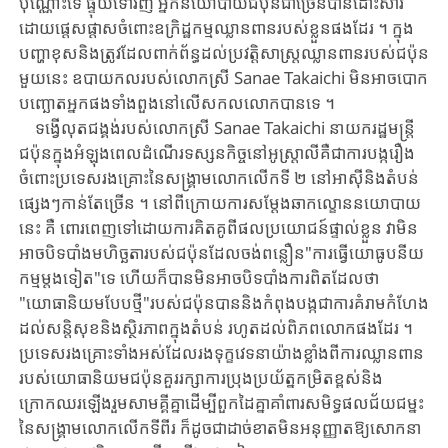
ប៉ុណ្ណោះទេ ​ផ្ទុយទៅវិញ ​អ្នកនយោបាយ​ជប៉ុនជាច្រើន​បាន​ដោះ​សារ​
ដោយផ្តេសផ្តាស​ចំពោះ​ឧក្រិដ្ឋកម្មឈ្លានពាន​របស់ខ្លួន​ផងដែរ ​។ ​ក្នុង​
បញ្ហា​ខុសនិងត្រូវ​ដែល​ពាក់ព័ន្ធ​ដល់​ប្រវតិ្តសាស្ត្រឈ្លានពាន​របស់ជប៉ុន​
មួយនេះ ​ឧបាយកលរបស់លោកស្រី ​Sa​nae ​Takaichi ​មិនអាចបោក
បញ្ឆោតអ្នកផងទាំងពួង​នៅលើសកលលោកបាន​ទេ ​។
ទង្វើ​លុតជង្គង់​របស់​លោកស្រី ​Sanae ​Takaichi ​នាយក​រដ្ឋមន្ត្រី​
ជប៉ុន​ក្នុងអំឡុងពេល​ដំណើរ​ទស្សនកិច្ច​នៅ​អូស្ត្រាលីគឺជា​ការបង្ករឿង​
ចំពោះ​ប្រទេស​រងគ្រោះ​នៃ​សង្គ្រាមលោក​លើក​ទី ​២ ​នៅអាស៊ី​និង​តំបន់​
ផ្សេងៗ​កាន់តែច្រើន ​។ ​នៅ​ពី​ក្រោយ​ការសម្តែងឆាក​ល្ខោន​នយោ​បាយ​
នេះ ​គឺ ​ពោរពេញទៅដោយការគិតគូពីផលប្រយោជន៍ផ្ទាល់ខ្លួន ​វា​មិន
អាចបិទ​បាំង​មហិច្ឆតា​របស់​ជប៉ុន​ដែល​ចង់​ពន្លឿន​"ការធ្វើយោធូបនីយ
កម្មម្តងទៀត"​ទេ ​ហើយ​ក៏​បាន​មិន​អាច​បិទ​បាំង​ការពិត​ដែលថា ​
"យោធានិយមបែបថ្មី"របស់ជប៉ុន​បាននិងកំពុង​បង្ក​ជា​ការ​គំរាម​កំហែង​​
ដល់​សនិ្តសុខ​និង​ស្ថិរភាព​ក្នុងតំបន់ ​រហូតដល់ពិភពលោកផងដែរ ​។ ​
ប្រទេស​រង​គ្រោះ​ទាំងអស់​ដែល​​រង​ទុក្ខវេទនា​យ៉ាងខ្លាំង​ពី​ការ​​ឈ្លាន​ពាន​
របស់​យោធានិយមជប៉ុន​គួរ​រក្សា​ការប្រុងប្រយ័ត្នកម្រិតខ្ពស់​និង​
ក្រោកឈរឡើង​រួម​សាមគ្គីគ្នា​ដើម្បី​ពួកដៃគ្នាគាំពារ​សមិទ្ធ​ផល​ជ័យជម្នះ​
នៃ​សង្គ្រាមលោកលើកទីពីរ ​ក៏ដូចជា​ដាច់​ខាត​មិនអនុញ្ញាតឱ្យ​សោក​នា​