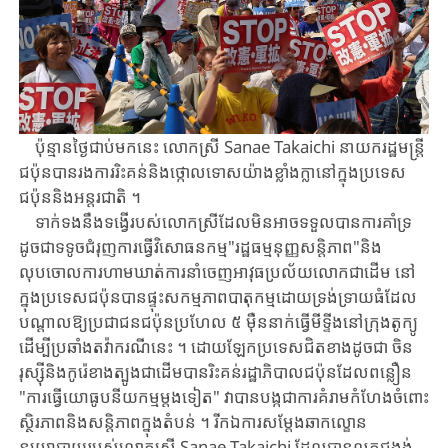
ប៉ុន្មានថ្ងៃជាប់មកនេះ ​លោកស្រី ​Sanae ​Takaichi ​នាយករដ្ឋមន្ត្រី
ជប៉ុន​បាន​រង​​ការរិះគន់​និង​ថ្កោលទោសយ៉ាងខ្លាំងក្លា​នៅក្នុងប្រទេស​
ជប៉ុន​និង​អន្តរជាតិ ​។
ទាក់ទង​នឹង​ទង្វើ​របស់​លោកស្រី​ដែល​មិនអាចទទួលបានការគាំទ្រ ​
ដូចជា​ទទូចជំរុញ​ការ​ធ្វើ​វិសោធនកម្ម​"រដ្ឋធម្មនុញ្ញ​សន្តិភាព"និង​
លុបចោល​ការហាមឃាត់ការនាំចេញ​អាវុធ​ប្រល័យ​លោក​ជាដើម ​នៅ
ក្នុង​ប្រទេស​ជប៉ុនបាន​ផ្ទុះ​សកម្មភាពបាតុកម្មដោយ​ទ្រង់ទ្រាយធំ​ដែល​
បណ្តាលឱ្យ​ប្រជាជន​ជប៉ុន​ប្រហែល ​៥ ​ម៉ឺននាក់​ធ្វើមីទ្ទីង​នៅក្រុងតូក្យូ​
ដើម្បី​ប្រឆាំង​តវ៉ា​ករណី​នេះ ​។ ​ដោយឡែក​ប្រទេសជិតខាង​ដូចជា ​ចិន ​
រុស្ស៊ី​និងកូរ៉េខាងត្បូង​ជាដើម​បាន​រិះ​គន់​រដ្ឋាភិបាល​ជប៉ុន​ដែល​ពន្លឿន​
"ការធ្វើយោធូបនីយកម្មម្តងទៀត" ​វាបាន​បង្កជា​ការគំរាម​កំ​ហែង​ចំពោះ​
ស្ថិរភាព​និង​សន្តិភាព​ក្នុងតំបន់ ​។ ​រីកឯ​ការ​សម្តែងឆាកល្ខោន​
នយោបាយ​របស់​លោក​ស្រី ​Sanae ​Takaichi ​ដែល​បាន​លុតជង្គង់​