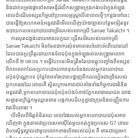
និងដាក់គម្រងផ្កា​នៅ​សារមន្ទីរ​រំលឹក​សង្គ្រាម​ក្រុងកង់បេរ៉ា​ក្នុងអំឡុង
ពេល​ដំណើរទស្សនកិច្ច​នៅ​ប្រទេសអូស្ត្រាលី​នាពេល​ថ្មីៗ​កន្លង​ទៅ​នេះ​
បាន​ធ្វើ​ឱ្យ​សហគមន៍អន្តរជាតិ​មើលឃើញយ៉ាង​ច្បាស់​បន្ថែម​ទៀត​នូវ​
ឧបាយ​កល​នយោបាយ​ជាច្រើន​របស់​លោកស្រី ​Sanae ​Takaichi ​។
ការ​លុតជង្គង់​ដោយ​មានលក្ខណៈជ្រើសរើស​របស់​លោកស្រី ​
Sanae ​Takaichi ​មិនមែន​ជា​ការ​សុំខមាទោសចំពោះ​អំពើឃោរឃៅ​
ដែលបានប្រព្រឹត្ត​ដោយកងទ័ពជប៉ុន​ក្នុងអំឡុង​ពេល​សង្គ្រាម​លោក
លើកទី ​២ ​នោះទេ ​។ ​ទង្វើបែបនេះ​មិនត្រឹមតែ​បាន​ឆ្លុះបញ្ចាំង​ពី​ទស្សនៈ​
ពិភព​លោក​ដែលប្រកប​ដោយ​​ភាពខុសទំនង​​របស់​អ្នកនយោបាយ
ជប៉ុនប៉ុណ្ណោះទេ ​ប៉ុន្តែ​ថែម​ទាំង​បាន​បង្ហាញ​ពី​កលល្បិច​ជា​ច្រើន​របស់​
ពួកគេ​ផងដែរ ​ពោលគឺ ​ស្ថិត​ក្រោម​​ភាព​ជាប់​គាំង​ទាំងកិច្ចការជាតិនិង
អន្តរជាតិ ​អ្នកនយោបាយជប៉ុន​ប៉ុនប៉ង​បំភាន់ភ្នែក​សាធារណ​ជន ​លាង​
សម្អាត​ឧក្រិដ្ឋកម្មឈ្លានពាន ​បង្ក​ការបដិបក្ខគ្នាជាក្រុម​និង​ពន្លឿន​ការ​
វាតទី​យោធា ​។
បើ​មើល​ពី​ចិត្តគំនិត​រយៈពេលវែង​របស់​អ្នកនយោបាយជប៉ុន​អាច
ឃើញថា ​ក្នុងនាម​ជា​ប្រទេស​អាស៊ី​តែមួយគត់​ក្នុងប្រទេស ​G7 ​គោល​
ជំហរ​ស្និទ្ធ​ស្នាល​ជា​មួយ​លោកខាងលិច​របស់​ជប៉ុន ​គឺ ​មាន​ជាយូរមក