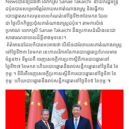
Newsបានឱ្យដឹងថា លោកស្រី Sanae Takaichi នាយករដ្ឋមន្ត្រី
ជប៉ុនបានសម្រេចចិត្តរំលាយសភាតំណាងរាស្ត្រ និងធ្វើការ
បោះឆ្នោតសកលមុនពេលកំណត់នៅថ្ងៃទី២៣ខែមករា ដែល
ជា ថ្ងៃបើកកិច្ចប្រជុំសភាតំណាងរាស្ត្រជប៉ុន។ តាមការប៉ាន់
ប្រមាណ លោកស្រី Sanae Takaichi នឹងប្រកាសដំណឹងនេះជា
សាធារណនាពេលដ៏ខ្លីខាងមុខនេះ។
ព័ត៌មានដដែលក៏បានអះអាងថា បើសិនជារំលាយសភាតំណាងរាស្ត្រ
នៅថ្ងៃទី២៣ ខែមករា នេះកាលវិភាគនៃការបោះឆ្នោតប្រហែលមាន
ចំនួន២៖ ទីមួយគឺ ចេញសេចក្តីការប្រកាស្តីពីការបោះឆ្នោតនៅ
ថ្ងៃទី២៧ ខែមករា ហើយបោះឆ្នោតនឹងរាប់សន្លឹកឆ្នោតនៅថ្ងៃទី៨ ខែ
កុម្ភៈ។ ទីពីរគឺចេញសេចក្តីប្រកាសស្តីពីការបោះឆ្នោតនៅថ្ងៃទី៣ ខែ
កុម្ភៈ ហើយបោះឆ្នោតនឹងរាប់សន្លឹកឆ្នោតនៅថ្ងៃទី១៥ ខែកុម្ភៈ៕