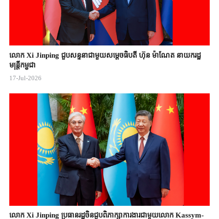
លោក Xi Jinping ជួបសន្ទនាជាមួយសម្តេចធិបតី ហ៊ុន ម៉ាណែត នាយករដ្ឋ
មន្ត្រីកម្ពុជា
17-Jul-2026
លោក Xi Jinping ប្រធានរដ្ឋចិន​ជួបពិភាក្សា​ការងារជាមួយ​លោក Kassym-