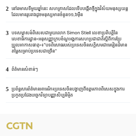
2
នៅឆមាសទីមួយ​ឆ្នាំនេះ ​សហគ្រាសដែល​ទើបបង្កើតថ្មី​ក្នុងវិស័យ​មនុស្សយន្ត​
ដែល​មាន​រូប​រាង​ដូចមនុស្ស​មានចំនួន១១,៦ម៉ឺន​
3
បទសម្ភាសន៍ពិសេសជាមួយលោក Simon Stiell លេខាប្រតិបតិ្តនៃ
លេខាធិការដ្ឋាន«អនុសញ្ញាក្របខ័ណ្ឌអង្គការសហប្រជាជាតិស្តីពីការប្រែ
ប្រួលអាកាសធាតុ»៖"បទពិសោធរបស់ប្រទេសចិនសក្តិសមជាមេរៀនដ៏មាន
តម្លៃសម្រាប់ប្រទេសជាច្រើន"
4
ព័ត៌មានសំខាន់ៗ
5
ប្រព័ន្ធសារព័ត៌មានអាមេរិក៖ប្រទេសចិនបង្ហាញពីឧត្តមភាពពិសេសក្នុងការ
ប្រកួតប្រជែងបច្ចេកវិទ្យាបញ្ញាសិប្បនិម្មិត