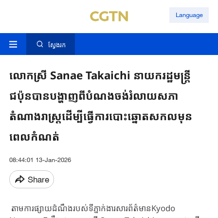
Language
ស្វែងរក
លោកស្រី Sanae Takaichi នាយករដ្ឋមន្ត្រី
ជប៉ុនបានបង្ហាញពីបំណងចង់រំលាយសភា
តំណាងរាស្ត្រដើម្បីធ្វើការបោះឆ្នោតសកលមុន
ពេលកំណត់
08:44:01 13-Jan-2026
Share
តាមការផ្សាយដំណឹងរបស់ទីភ្នាក់ងារសារព័ត៌មានKyodo