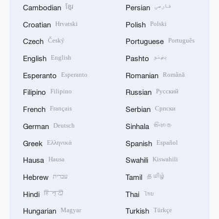
ខ្មែរ
فارسی
Cambodian
Persian
Hrvatski
Polski
Croatian
Polish
Český
Português
Czech
Portuguese
English
پښتو
English
Pashto
Esperanto
Română
Esperanto
Romanian
Filipino
Русский
Filipino
Russian
Français
Српски
French
Serbian
Deutsch
සිංහල
German
Sinhala
Ελληνικά
Español
Greek
Spanish
Hausa
Kiswahili
Hausa
Swahili
עברית
தமிழ்
Hebrew
Tamil
हिन्दी
ไทย
Hindi
Thai
Magyar
Türkçe
Hungarian
Turkish