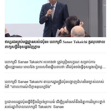
ឥស្សរជនគ្រប់មជ្ឈដ្ឋានរបស់ជប៉ុន៖ លោកស្រី Sanae Takaichi គួរលុបចោល
ពាក្យសម្តីដ៏ខុសឆ្គងវិញភ្លាម
លោកស្រី Sanae Takaichi អះអាងថា ត្រូវត្រៀមលក្ខណៈសម្រាប់ការ
ធ្វើសង្គ្រាមរយៈពេលវែង ប្រទេសចិនឆ្លើយតបថា តើជប៉ុនចង់ធ្វើខុសម្តងទៀតដូច
ក្នុងប្រវត្តិសាស្ត្រ ដែលក្លាយទៅជាប្រភពមហន្តរាយនៅក្នុងតំបន់អាស៊ីបូព៌ាឬ?
លោកស្រី Sanae ​Takaichi ​នាយករដ្ឋមន្ត្រី​ជប៉ុន​បង្ហាញជំហរមិន​ច្បាស់​លាស់​
អំពី ​“គោលការណ៍បី​គ្មាននុយក្លេអ៊ែរ​”​
ប្រជាពលរដ្ឋជប៉ុនធ្វើមីទ្ទីងដ៏ទ្រង់ទ្រាយធំ ដើម្បីប្រឆាំងតវ៉ានឹងនិន្នាការដ៏គ្រោះថ្នាក់
របស់រដ្ឋាភិបាលលោកស្រី Takaichi Sanae