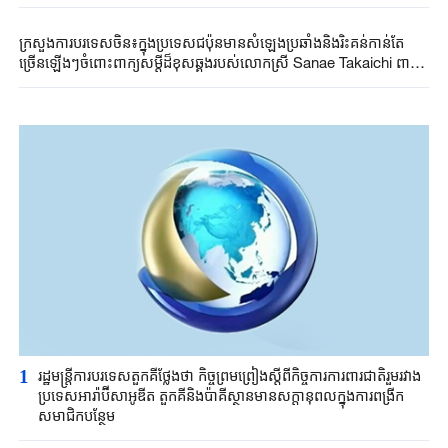
ក្រសួងការបរទេសចិន៖ក្នុងប្រទេសជប៉ុនមានសំឡេងប្រឆាំងនិងរិះគន់កាន់តែ
ច្រើនឡើងៗចំពោះពាក្យសម្តីដ៏ខុសឆ្គងរបស់លោកស្រី Sanae Takaichi ពាក់
ព័ន្ធនឹងបញ្ហាតៃវ៉ាន់
1
រដ្ឋមន្ត្រី​ការបរទេស​តួកគីថ្លែងថា ​កិច្ចព្រមព្រៀងស្តីពី​កិច្ចការការពារ​ជាតិរួមរវាង​
ប្រទេស​អា​រ៉ាប៊ី​សាអូឌីត តួកគី​និងប៉ាគីស្ថាន​មានសក្តានុពល​ក្នុងការពង្រីក​
សមាជិកបន្ថែម​