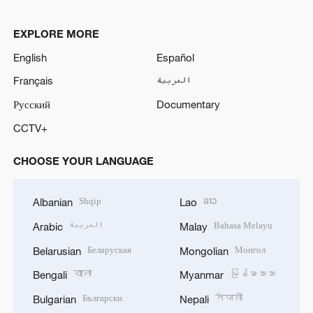
EXPLORE MORE
English
Español
Français
العربية
Русский
Documentary
CCTV+
CHOOSE YOUR LANGUAGE
Shqip
ລາວ
Albanian
Lao
العربية
Bahasa Melayu
Arabic
Malay
Беларуская
Монгол
Belarusian
Mongolian
বাংলা
မြန်မာဘာသာ
Bengali
Myanmar
Български
नेपाली
Bulgarian
Nepali