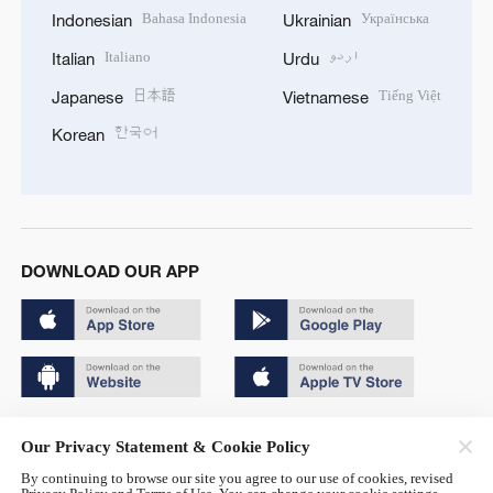
Bahasa Indonesia
Українська
Indonesian
Ukrainian
Italiano
اردو
Italian
Urdu
日本語
Tiếng Việt
Japanese
Vietnamese
한국어
Korean
DOWNLOAD OUR APP
Copyright © 2024 CGTN.
Our Privacy Statement & Cookie Policy
京ICP备20000184号
By continuing to browse our site you agree to our use of cookies, revised