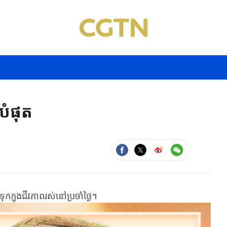
បំផុត
ង​ជីវភាព​រស់​នៅ​ប្រចាំ​ថ្ងៃ​​។