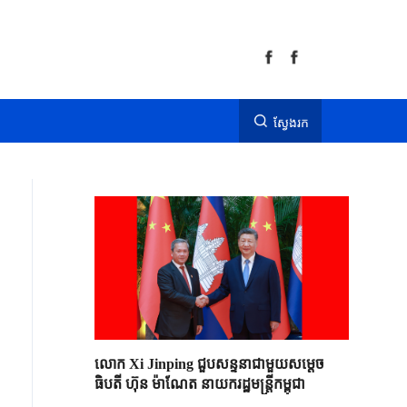
ស្វែងរក
លោក Xi Jinping ជួបសន្ទនាជាមួយសម្តេច
ធិបតី ហ៊ុន ម៉ាណែត នាយករដ្ឋមន្ត្រីកម្ពុជា