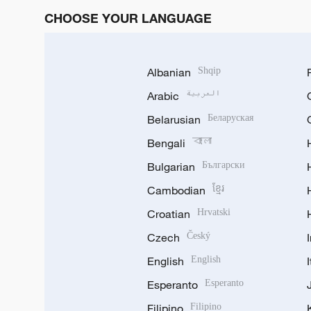
CHOOSE YOUR LANGUAGE
Albanian
Shqip
Arabic
العربية
Belarusian
Беларуская
Bengali
বাংলা
Bulgarian
Български
Cambodian
ខ្មែរ
Croatian
Hrvatski
Czech
Český
English
English
Esperanto
Esperanto
Filipino
Filipino