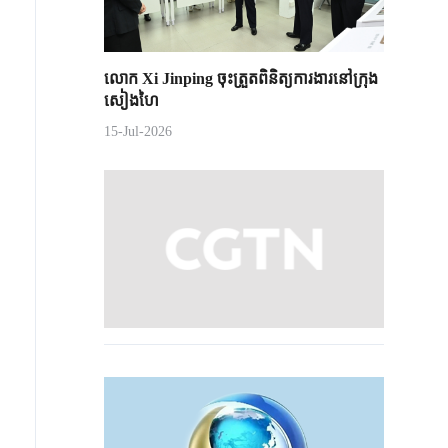
លោក Xi Jinping ចុះត្រួតពិនិត្យការងារនៅក្រុង
សៀងហៃ
15-Jul-2026