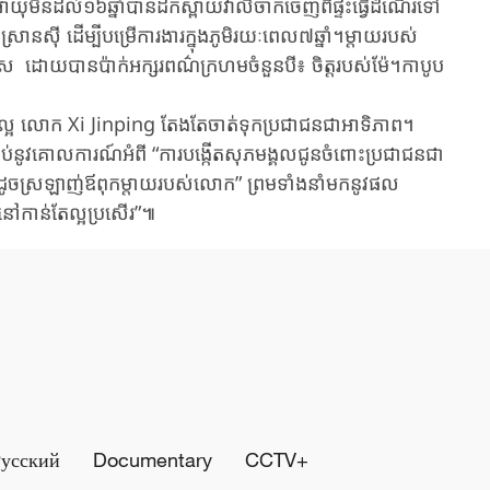
ដល់​១៦​ឆ្នាំបាន​ដឹក​ស្ពាយ​វ៉ាលីចាក​ចេញពីផ្ទះធ្វើដំណើរទៅ
រានស៊ី ដើម្បី​បម្រើការងារក្នុងភូមិរយៈពេល៧ឆ្នាំ។ម្តាយរបស់
រុស ដោយបានប៉ាក់អក្សរពណ៌ក្រហមចំនួនបី៖ ចិត្តរបស់ម៉ែ។កាបូប
 លោក Xi Jinping ​តែងតែ​ចាត់​ទុក​​ប្រជាជនជា​អាទិភាព​។ ​
វ​គោលការណ៍​អំពី​ “ការបង្កើត​សុភមង្គលជូន​ចំពោះ​ប្រជាជន​ជា​
ាជន​ដូច​ស្រឡាញ់ឪពុកម្តាយរបស់លោក” ​ព្រមទាំងនាំ​មក​នូវ​​ផល
នៅ​កាន់តែ​ល្អ​ប្រសើរ”៕
Русский
Documentary
CCTV+