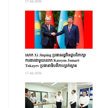
17-Jul-2026
លោក Xi Jinping ប្រធានរដ្ឋចិន​ជួបពិភាក្សា​
ការងារជាមួយ​លោក Kassym-Jomart ​
Tokayev ​ប្រធានាធិបតី​កាហ្សាក់ស្ថាន​
17-Jul-2026