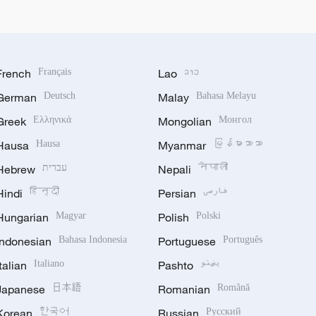
French
Français
Lao
ລາວ
German
Deutsch
Malay
Bahasa Melayu
Greek
Ελληνικά
Mongolian
Монгол
Hausa
Hausa
Myanmar
မြန်မာဘာသာ
Hebrew
עברית
Nepali
नेपाली
Hindi
हिन्दी
Persian
فارسی
Hungarian
Magyar
Polish
Polski
Indonesian
Bahasa Indonesia
Portuguese
Português
Italian
Italiano
Pashto
پښتو
Japanese
日本語
Romanian
Română
Korean
한국어
Russian
Русский