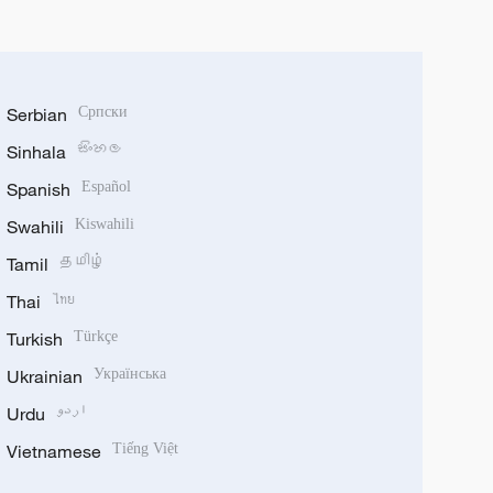
Serbian
Српски
Sinhala
සිංහල
Spanish
Español
Swahili
Kiswahili
Tamil
தமிழ்
Thai
ไทย
Turkish
Türkçe
Ukrainian
Українська
Urdu
اردو
Vietnamese
Tiếng Việt