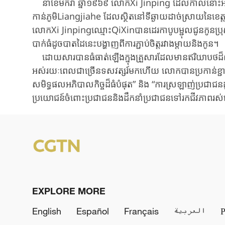
នាខែមករា ឆ្នាំ១៩៦៩ លោកXi Jinping ​ដែល​កាលនោះអាយុមិន
កាន់ភូមិLiangjiahe ដែល​ស្ថិត​នៅទីឆ្ងាយដាច់ស្រាយនៃខេត្តស្
លោក​Xi Jinpingឈ្មោះQiXin​បានដេរ​កាបូបម្ជុលជូន​កូនប្
បាក់ធំដូចបាតដៃនេះបង្ហាញ​ពីការភ្ជាប់ចិត្តរវាងម្តាយ​និងកូន​។
ដោយសារបាន​ធំធាត់ឡើង​​ក្នុង​គ្រួសារដែលមានឥរិយាបថ​ដ៏ល្អ​
អស់រយៈពេលជាច្រើនទសវត្សរ៍មកហើយ ​លោកបានប្រកាន់ខ្ជាប់នូ
សមិទ្ធផល​អភិបាលកិច្ច​​ដ៏​ធំ​បំផុត” និង​ “​ការ​ស្រឡាញ់​ប្រជ
ប្រយោជន៍ចំពោះ​ប្រជាជន​និង​ដឹកនាំ​ប្រជាជន​ទៅ​រក​ជីវភាព​រស់​
EXPLORE MORE
English
Español
Français
العربية