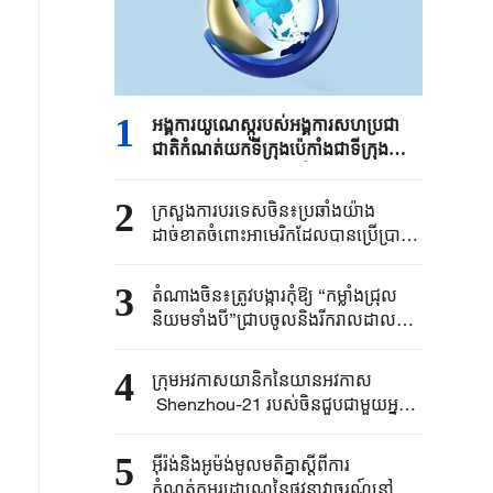
1
អង្គការយូណេស្កូរបស់អង្គការសហប្រជា
ជាតិកំណត់យកទីក្រុងប៉េកាំងជាទីក្រុង
ស្ថាបត្យកម្មពិភពលោកឆ្នាំ ២០២៩
2
ក្រសួងការបរទេសចិន៖ប្រឆាំងយ៉ាង
ដាច់ខាតចំពោះអាមេរិកដែលបានប្រើប្រាស់
អំណាចរដ្ឋដោយខុសទំនង
ដើម្បីគាបសង្កត់សហគ្រាសចិនដោយគ្មាន
3
តំណាងចិន៖ត្រូវបង្ការកុំឱ្យ “កម្លាំងជ្រុល
ហេតុផល
និយមទាំងបី”ជ្រាបចូលនិងរីករាលដាល
តាមរយៈបច្ចេកវិទ្យាងើបឡើងថ្មី
4
ក្រុម​អវកាសយានិកនៃ​យានអវកាស​
Shenzhou-21 ​របស់ចិន​ជួប​​ជាមួយអ្នក
សារព័ត៌មាន​នៅ​ក្រុងប៉េកាំង​
5
អ៊ីរ៉ង់និងអូម៉ង់មូលមតិគ្នាស្តីពីការ
កំណត់កូអរដោណេនៃផ្លូវនាវាចរណ៍នៅច្រក