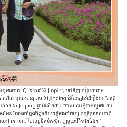
េលកុមារភាព Qi Xin​នាំXi Jinping ​ទៅ​ទិញ​សៀវភៅ​តាម
ើយ ម្តាយបានប្រាប់ Xi Jinping ដ៏វ័យក្មេងអំពីរឿងរ៉ាវ “បម្រើ
ោក Xi Jinping ធ្លាប់​រំលឹកថា៖ ​“កាលនោះខ្ញុំបានសួរថា ការ
ងមែន តែចងចាំក្នុងចិត្តហើយ។​ខ្ញុំ​ចងចាំ​ពាក្យ​ បម្រើប្រទេសជាតិ​
ាយជា​គោលដៅ​ដែលខ្ញុំខិត​ខំ​តស៊ូពេញ​មួយ​ជីវិត​​ផងដែរ។ ​”