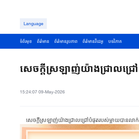
Language
ទំព័រមុខ
ព័ត៌មាន
ព័ត៌មានរូបភាព
ព័ត៌មានវីដេអូ
បទវិភាគ
សេចក្តីស្រឡាញ់យ៉ាងជ្រាលជ្រៅ
15:24:07 09-May-2026
សេចក្ដីស្រឡាញ់យ៉ាង​ជ្រាលជ្រៅបំផុតរបស់ម្ដាយ​បាន​លាក់ទុក​ក្នុ