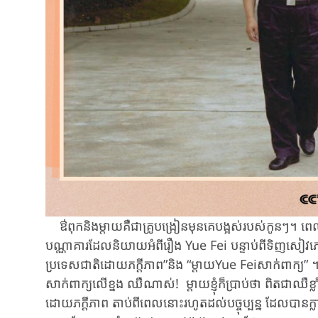
ឳពុក​និងម្តាយ​គឺជាគ្រូបង្រៀនមុនគេបង្អស់របស់កូនៗ។​ ព
បណ្ណាគារ​ដែល​និយាយអំពីរឿង Yue Fei បន្ទាប់ពីទិញសៀវភៅហ
ប្រទេសជាតិ​ដោយភក្តីភាព”និង “ម្តាយYue Feiសាក់ពាក្យ” ។ល
សាក់ពាក្យលើខ្នង ឈឺណាស់! ​ម្តាយ​ខ្ញុំក៏ប្រាប់ថា ​ពិតជាឈឺខ្លាំ
ដោយភក្តីភាព ​តាប់ពីពេលនោះរហូតដល់​បច្ចុប្បន្ន​ ​ដែលបានក្ល