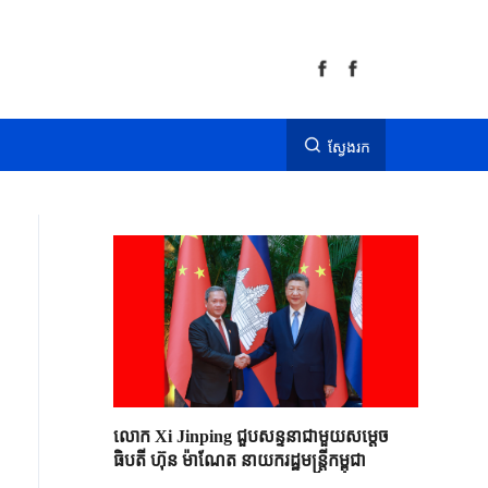
ស្វែងរក
លោក Xi Jinping ជួបសន្ទនាជាមួយសម្តេច
ធិបតី ហ៊ុន ម៉ាណែត នាយករដ្ឋមន្ត្រីកម្ពុជា