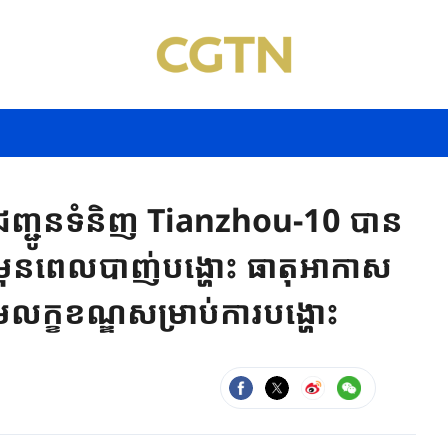
ជញ្ជូនទំនិញ Tianzhou-10 បាន
មុនពេលបាញ់បង្ហោះ ធាតុអាកាស
ក្ខខណ្ឌសម្រាប់ការបង្ហោះ