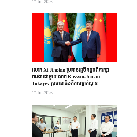
17-Jul-2026
លោក Xi Jinping ប្រធានរដ្ឋចិន​ជួបពិភាក្សា​
ការងារជាមួយ​លោក Kassym-Jomart ​
Tokayev ​ប្រធានាធិបតី​កាហ្សាក់ស្ថាន​
17-Jul-2026