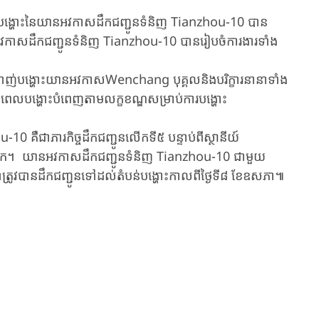
់បង្ហោះនៃយានអវកាសដឹកជញ្ជូនទំនិញ Tianzhou-10 បាន
អវកាសដឹកជញ្ជូនទំនិញ Tianzhou-10 បានរៀបចំការងារទាំង
លបាញ់បង្ហោះយានអវកាសWenchang បុគ្គលនិងបរិក្ខារនានាទាំង
ោះពេលបង្ហោះបំពេញតាមលក្ខខណ្ឌសម្រាប់ការបង្ហោះ
ឺជាភារកិច្ចដឹកជញ្ជូនលើកទី៥ បន្ទាប់ពីស្ថានីយ៍
ឍមក។ យានអវកាសដឹកជញ្ជូនទំនិញ Tianzhou-10 ជាមួយ
្នាត្រូវបានដឹកជញ្ជូនទៅដល់តំបន់បង្ហោះកាលពីថ្ងៃទី៨ ខែឧសភា៕