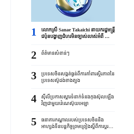
1
លោកស្រី Sanae ​Takaichi ​នាយករដ្ឋមន្ត្រី​
ជប៉ុន​បង្ហាញជំហរមិន​ច្បាស់​លាស់​អំពី ​
“គោលការណ៍បី​គ្មាននុយក្លេអ៊ែរ​”​
2
ព័ត៌មានសំខាន់ៗ
3
ប្រទេសចិនសង្កត់ធ្ងន់ពីការគាំពារស្ថិរភាពនៃ
ប្រទេសស៊ូដង់ខាងត្បូង
4
ស៊ីលីប្រកាសស្ដារទំនាក់ទំនងកុងស៊ុលឡើង
វិញជាមួយវ៉េណេស៊ុយអេឡា
5
ធនាគារកណ្តាលរបស់ប្រទេសចិននិង
អាហ្សង់ទីនបន្តកិច្ចព្រមព្រៀងស្តីពីការប្តូរ
រូបិយប័ណ្ណទៅវិញទៅមក