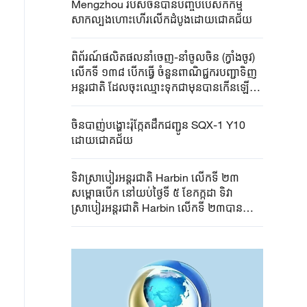
Mengzhou របស់​ចិន​បានបញ្ចប់បេសកកម្ម
សាកល្បងហោះហើរលើកដំបូងដោយជោគជ័យ
ពិព័រណ៍ផលិតផលនាំចេញ-នាំចូលចិន (ក្វាំងចូវ)
លើកទី ១៣៨ បើកធ្វើ ចំនួនពាណិជ្ជករបញ្ជាទិញ
អន្តរជាតិ ដែលចុះឈ្មោះទុកជាមុនបានកើនឡើង
10%
ចិន​បាញ់​បង្ហោះ​រ៉ុក្កែតដឹកជញ្ជូន​ SQX-1 Y10
ដោយជោគជ័យ
ទិវាស្រាបៀរអន្តរជាតិ Harbin លើកទី ២៣
សម្ពោធបើក នៅយប់ថ្ងៃទី ៥ ខែកក្កដា ទិវា
ស្រាបៀរអន្តរជាតិ Harbin លើកទី ២៣បាន
សម្ពោធបើកនៅឧទ្យានពិភពព្រិលនិងទឹកកករបស់
ក្រុងHarbin ។ ទីកន្លែងធ្វើសកម្មភាពមានផ្ទៃដី
សរុប ៤០០០០០ ម៉ែត្រការ៉េ និងប្រមូលផ្តុំស្រាបៀរ
ជាង ១០០០ប្រភេទ មកពីប្រទេសនិងតំបន់ជាង
10។