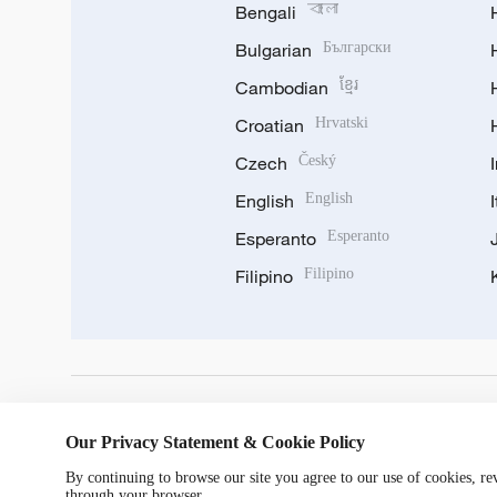
Bengali
বাংলা
Bulgarian
Български
Cambodian
ខ្មែរ
Croatian
Hrvatski
Czech
Český
English
English
Esperanto
Esperanto
Filipino
Filipino
DOWNLOAD OUR APP
Our Privacy Statement & Cookie Policy
By continuing to browse our site you agree to our use of cookies, r
through your browser.