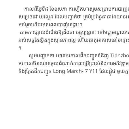
កាលពីថ្ងៃទី៨ ខែឧសភា ការហ្វឹកហាត់រួមសម្រាប់ការបាញ
សម្រេចដោយរលួន ដែលបញ្ជាក់ថា គ្រប់ប្រព័ន្ធនានានៃយាន
អស់រួចហើយមុនពេលបាញ់បង្ហោះ។
តាមការផ្សាយដំណឹងឱ្យដឹងថា បច្ចុប្បន្ននេះ នៅមជ្ឈមណ្ឌ
អស់សុទ្ធតែស្ថិតក្នុងស្ថានភាពល្អ ហើយធាតុអាកាសនៅចន្ល
។
សូមបញ្ជាក់ថា យានអវកាសដឹកជញ្ជូនទំនិញ Tianzhou-10 គ
អវកាសចិនឈានចូលដំណាក់កាលប្រើប្រាស់និងការអភិវឌ្
និងរ៉ុក្កែតដឹកជញ្ជូន Long March- 7 Y11 ដែលផ្គុំជាមួយគ