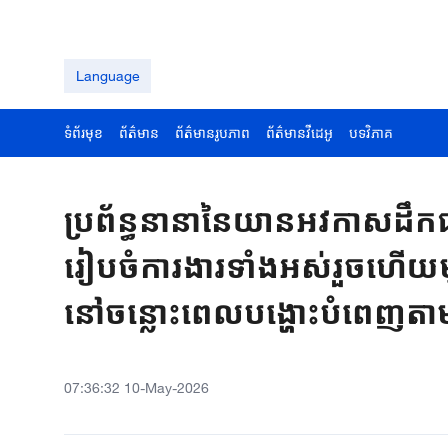
Language
ទំព័រមុខ
ព័ត៌មាន
ព័ត៌មានរូបភាព
ព័ត៌មានវីដេអូ
បទវិភាគ
ប្រព័ន្ធនានានៃយានអវកាសដឹក
រៀបចំការងារទាំងអស់រួចហើយ
នៅចន្លោះពេលបង្ហោះបំពេញតាមល
07:36:32 10-May-2026