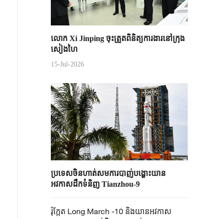
លោក Xi Jinping ចុះត្រួតពិនិត្យការងារនៅក្រុង
សៀងហៃ
15-Jul-2026
ប្រទេសចិនហាត់សមការបាញ់បង្ហោះយាន
អវកាសដឹកទំនិញ Tianzhou-9
រ៉ុក្កែត Long March​ -10 និងយានអវកាស