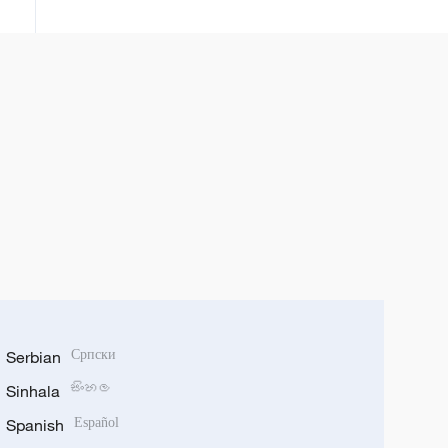
Serbian
Српски
Sinhala
සිංහල
Spanish
Español