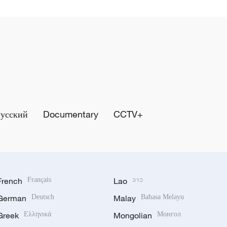
Русский
Documentary
CCTV+
French
Français
Lao
ລາວ
German
Deutsch
Malay
Bahasa Melayu
Greek
Ελληνικά
Mongolian
Монгол