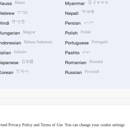
Hausa
Hausa
Myanmar
မြန်မာဘာသာ
Hebrew
עברית
Nepali
नेपाली
Hindi
हिन्दी
Persian
فارسی
Hungarian
Magyar
Polish
Polski
Indonesian
Bahasa Indonesia
Portuguese
Português
Italian
Italiano
Pashto
پښتو
Japanese
日本語
Romanian
Română
Korean
한국어
Russian
Русский
evised Privacy Policy and Terms of Use. You can change your cookie settings