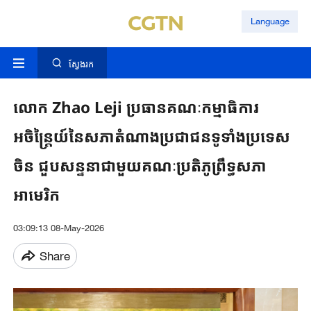
Language
ស្វែងរក
លោក Zhao Leji ប្រធានគណៈកម្មាធិការ
អចិន្ត្រៃយ៍នៃសភាតំណាងប្រជាជនទូទាំងប្រទេស​
ចិន ជួបសន្ទនាជាមួយគណៈប្រតិភូព្រឹទ្ធសភា
អាមេរិក
03:09:13 08-May-2026
Share