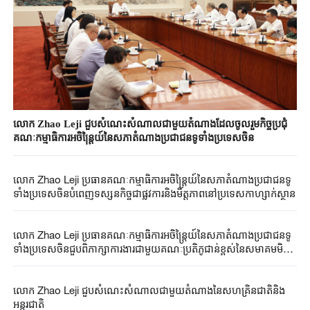
លោក Zhao Leji ជួបសំណេះសំណាលជាមួយតំណាងដែលចូលរួមកិច្ចប្រជុំ
គណៈកម្មាធិការអចិន្ត្រៃយ៍នៃសភាតំណាងប្រជាជនទូទាំងប្រទេសចិន
លោក Zhao Leji ប្រធានគណៈកម្មាធិការអចិន្ត្រៃយ៍នៃសភាតំណាងប្រជាជនទូ
ទាំងប្រទេស​ចិនបំពេញទស្សនកិច្ចជាផ្លូវការនិងមិត្តភាពនៅប្រទេសកាហ្សាក់ស្ថាន
លោក Zhao Leji ប្រធាន​គណៈកម្មាធិការ​អចិន្ត្រៃយ៍នៃ​សភា​តំណាង​ប្រជាជន​ទូ
ទាំង​ប្រទេស​ចិន​ជួប​ពិភាក្សា​ការងារ​ជាមួយ​គណៈប្រតិភូជាន់​ខ្ពស់​នៃ​សមាគម​មិត្ត
ភាពអូទ្រីស​-​ចិន​
លោក Zhao Leji ជួបសំណេះសំណាលជាមួយតំណាងនៃសហគ្រិនជាតិនិង
អន្តរជាតិ