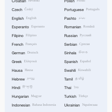
Hrvatski
Polski
Croatian
Polish
Český
Português
Czech
Portuguese
English
پښتو
English
Pashto
Esperanto
Română
Esperanto
Romanian
Filipino
Русский
Filipino
Russian
Français
Српски
French
Serbian
Deutsch
සිංහල
German
Sinhala
Ελληνικά
Español
Greek
Spanish
Hausa
Kiswahili
Hausa
Swahili
עברית
தமிழ்
Hebrew
Tamil
हिन्दी
ไทย
Hindi
Thai
Magyar
Türkçe
Hungarian
Turkish
Bahasa Indonesia
Українська
Indonesian
Ukrainian