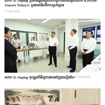
លោក Xi Jinping ប្រធានរដ្ឋចិន​ជួបពិភាក្សា​ការងារជាមួយ​លោក Kassym-
Jomart ​Tokayev ​ប្រធានាធិបតី​កាហ្សាក់ស្ថាន​
17-Jul-2026
15-Jul-2026
លោក Xi Jinping ចុះត្រួតពិនិត្យការងារនៅក្រុងសៀងហៃ