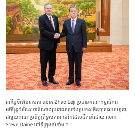
នៅថ្ងៃទី៧ខែឧសភា លោក Zhao Leji ប្រធានគណៈកម្មាធិការ
អចិន្ត្រៃយ៍នៃសភាតំណាងប្រជាជនទូទាំងប្រទេស​ចិនបានជួបសន្ទនា
ជាមួយគណៈប្រតិភូព្រឹទ្ធសភាអាមេរិកដែលដឹកនាំដោយ លោក
Steve Daine នៅទីក្រុងប៉េកាំង ។