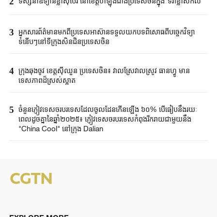
2
ទស្សនាឧទ្យានខ្លាស៊ីបេរី នៅខេត្តហីឡុងជាំងប្រទេស​ចិនក្នុង“ទិវាខ្លាសកល”
3
អ្នកសារព័ត៌មានមកពីប្រទេស​អាស៊ានទទួលយកបទពិសោធពីបច្ចេកវិទ្យា
ទំនើបៗនៅទីក្រុងសិនជិនប្រទេសចិន
4
ក្រុងឆុងចូវ ខេត្តស៊ីឈួន ប្រទេសចិន៖ វាលស្រែវាលស្រូវ ធានហ្វូ មាន
ទេសភាពដ៏ស្រស់ស្អាត
5
ចំនួនភ្ញៀវទេសចរបរទេសដែលចូលដែនកើនឡើង ៦០% បើធៀបនឹងរយៈ
ពេលដូចគ្នានៃឆ្នាំ២០២៥៖ ភ្ញៀវទេសចរបរទេសកំពុងរីករាយជាមួយនឹង
"China Cool" នៅក្រុង Dalian