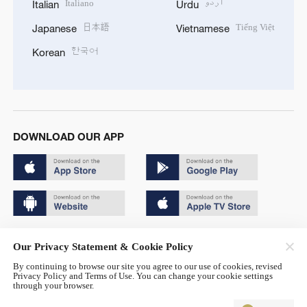
Italiano
اردو
Italian
Urdu
日本語
Tiếng Việt
Japanese
Vietnamese
한국어
Korean
DOWNLOAD OUR APP
Copyright © 2024 CGTN.
Our Privacy Statement & Cookie Policy
京ICP备20000184号
By continuing to browse our site you agree to our use of cookies, revised
Privacy Policy and Terms of Use. You can change your cookie settings
京公网安备 11010502050052号
through your browser.
Disinformation report hotline: 010-85061466