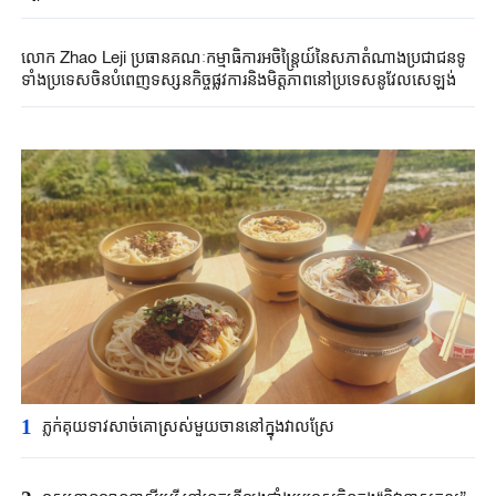
លោក Zhao Leji ប្រធានគណៈកម្មាធិការអចិន្ត្រៃយ៍នៃសភាតំណាងប្រជាជនទូ
ទាំងប្រទេសចិនបំពេញទស្សនកិច្ចផ្លូវការនិងមិត្តភាពនៅប្រទេសនូវែលសេឡង់
1
ភ្លក់គុយទាវសាច់គោស្រស់មួយចាននៅក្នុងវាលស្រែ