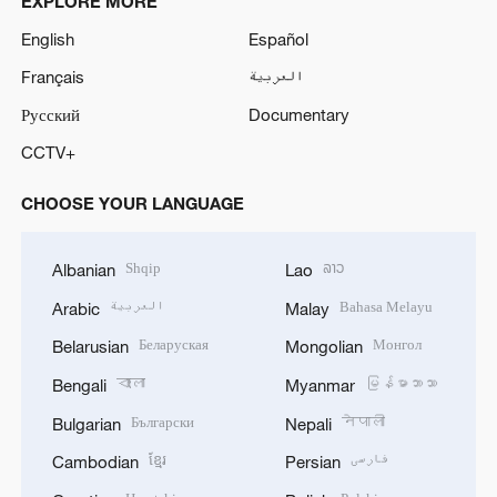
EXPLORE MORE
English
Español
Français
العربية
Русский
Documentary
CCTV+
CHOOSE YOUR LANGUAGE
Shqip
ລາວ
Albanian
Lao
العربية
Bahasa Melayu
Arabic
Malay
Беларуская
Монгол
Belarusian
Mongolian
বাংলা
မြန်မာဘာသာ
Bengali
Myanmar
Български
नेपाली
Bulgarian
Nepali
ខ្មែរ
فارسی
Cambodian
Persian