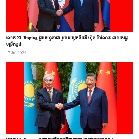
លោក Xi Jinping ជួបសន្ទនាជាមួយសម្តេចធិបតី ហ៊ុន ម៉ាណែត នាយករដ្ឋ
មន្ត្រីកម្ពុជា
17-Jul-2026