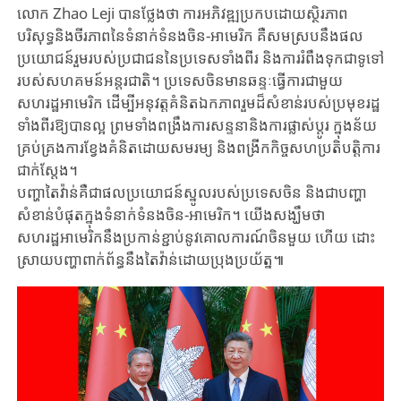
លោក Zhao Leji បានថ្លែងថា ការអភិវឌ្ឍប្រកបដោយស្ថិរភាព
បរិសុទ្ធនិងចីរភាពនៃទំនាក់ទំនងចិន-អាមេរិក គឺសមស្របនឹងផល
ប្រយោជន៍រួមរបស់ប្រជាជននៃប្រទេសទាំងពីរ និងការរំពឹងទុកជាទូទៅ
របស់សហគមន៍អន្តរជាតិ។ ប្រទេសចិនមានឆន្ទៈធ្វើការជាមួយ
សហរដ្ឋអាមេរិក ដើម្បីអនុវត្តគំនិតឯកភាពរួមដ៏សំខាន់របស់ប្រមុខរដ្ឋ
ទាំងពីរឱ្យបានល្អ ព្រមទាំងពង្រឹងការសន្ទនានិងការផ្លាស់ប្តូរ ក្នុងន័យ
គ្រប់គ្រងការខ្វែងគំនិតដោយសមរម្យ និងពង្រីកកិច្ចសហប្រតិបត្តិការ
ជាក់ស្តែង។
បញ្ហាតៃវ៉ាន់គឺជាផលប្រយោជន៍ស្នូលរបស់ប្រទេសចិន និងជាបញ្ហា
សំខាន់បំផុតក្នុងទំនាក់ទំនងចិន-អាមេរិក។ យើងសង្ឃឹមថា
សហរដ្ឋអាមេរិកនឹងប្រកាន់ខ្ជាប់នូវគោលការណ៍ចិនមួយ ហើយ ដោះ
ស្រាយបញ្ហាពាក់ព័ន្ធនឹងតៃវ៉ាន់ដោយប្រុងប្រយ័ត្ន៕