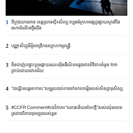
1
ទីក្រុង​យានអាន ​ខេត្តស្រានស៊ី៖​សិល្បៈវប្បធម៌ក្រហម​ផ្សព្វផ្សាយស្មារតីនៃ​
មហាដំណើរ​ថ្មើរជើង​
2
បញ្ញាសិប្បនិម្មិត​ពង្រីក​​ឧស្សាហកម្ម​តន្ត្រី​
3
ចិនបាញ់បង្ហោះ​ក្រុម​ផ្កាយរណប​​អ៊ីនធឺណិត​គន្លងតារាវិថីទាប​ចំនួន ២៣
គ្រាប់ដោយ​ជោគជ័យ​
4
"ជណ្តើរយន្ត​អាកាស"​សម្រួលដល់ការទៅ​សាលារៀន​របស់​សិស្សានុសិស្ស​​
5
#CCFR Comment#បទវិភាគ៖"យោធានិយមបែបថ្មី"របស់ជប៉ុនលាត
ត្រដាងពីភាពពុតត្បុតរបស់ខ្លួន