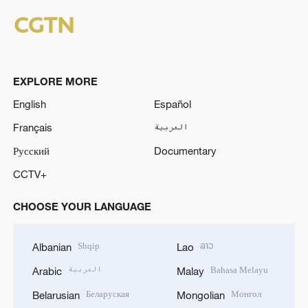
EXPLORE MORE
English
Español
Français
العربية
Русский
Documentary
CCTV+
CHOOSE YOUR LANGUAGE
Shqip
ລາວ
Albanian
Lao
العربية
Bahasa Melayu
Arabic
Malay
Беларуская
Монгол
Belarusian
Mongolian