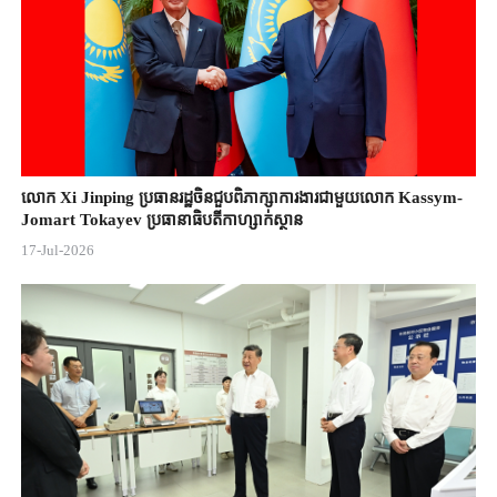
លោក Xi Jinping ប្រធានរដ្ឋចិន​ជួបពិភាក្សា​ការងារជាមួយ​លោក Kassym-
Jomart ​Tokayev ​ប្រធានាធិបតី​កាហ្សាក់ស្ថាន​
17-Jul-2026