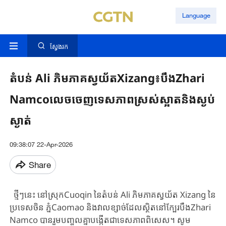
Language
ស្វែងរក
តំបន់ Ali ភិមភាគស្វយ័តXizang៖បឹងZhari
Namcoលេចចេញទេសភាពស្រស់ស្អាតនិងស្ងប់
ស្ងាត់
09:38:07 22-Apr-2026
Share
ថ្មីៗនេះ នៅស្រុកCuoqin នៃតំបន់ Ali ភិមភាគស្វយ័ត Xizang នៃ
ប្រទេសចិន ភ្នំCaomao និងវាលខ្សាច់ដែលស្ថិតនៅក្បែរ​បឹងZhari
Namco​ បានរួមបញ្ចូលគ្នាបង្កើតជាទេសភាពពិសេស។ សូម