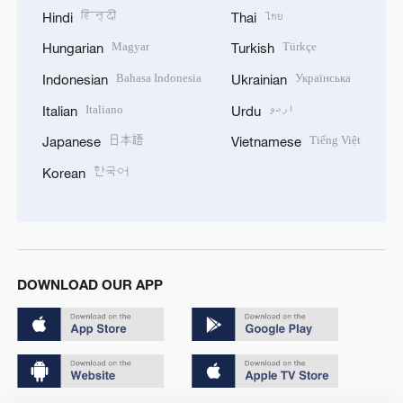
हिन्दी
ไทย
Hindi
Thai
Magyar
Türkçe
Hungarian
Turkish
Bahasa Indonesia
Українська
Indonesian
Ukrainian
Italiano
اردو
Italian
Urdu
日本語
Tiếng Việt
Japanese
Vietnamese
한국어
Korean
DOWNLOAD OUR APP