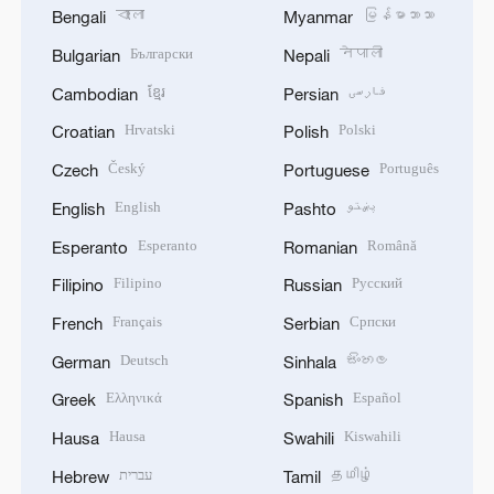
বাংলা
မြန်မာဘာသာ
Bengali
Myanmar
Български
नेपाली
Bulgarian
Nepali
ខ្មែរ
فارسی
Cambodian
Persian
Hrvatski
Polski
Croatian
Polish
Český
Português
Czech
Portuguese
English
پښتو
English
Pashto
Esperanto
Română
Esperanto
Romanian
Filipino
Русский
Filipino
Russian
Français
Српски
French
Serbian
Deutsch
සිංහල
German
Sinhala
Ελληνικά
Español
Greek
Spanish
Hausa
Kiswahili
Hausa
Swahili
עברית
தமிழ்
Hebrew
Tamil