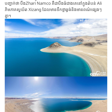
បញ្ជាក់ថា បឹងZhari Namco​ គឺជាបឹងធំជាងគេនៅក្នុងតំបន់ Ali
ភិមភាគស្វយ័ត Xizang ដែលមានទឹកថ្លាឆ្វង់និងមានពណ៌ផ្សេងៗ
គ្នា។