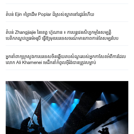
តំបន់ Ejin ​៖ព្រៃ​ដើម​ Poplar ​ដ៏​ស្រស់ស្អាត​នៅរដូវរំហើយ​
តំបន់ Zhangjiajie នៃខេត្ត ហ៊ូណាន ៖ ការបន្តវេនសិប្បកម្មនៃសម្បតិ្ត
បេតិកភណ្ឌវប្បធម៌អរូបី ធ្វើឱ្យមុខរបរទេសចរណ៍មានភាពកាន់តែសម្បូរបែប
អ្នកនាំពាក្យក្រសួងការបរទេសចិនឆ្លើយតបសំណួររបស់អ្នកកាសែតអំពីការដែល
លោក Ali Khamenei មេដឹកនាំកំពូលអ៊ីរ៉ង់បានត្រូវសម្លាប់