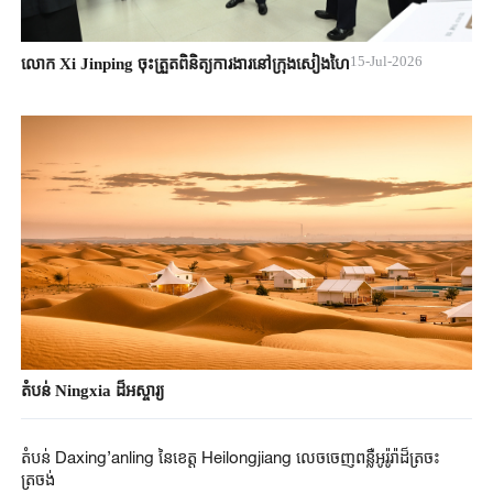
15-Jul-2026
លោក Xi Jinping ចុះត្រួតពិនិត្យការងារនៅក្រុងសៀងហៃ
តំបន់ Ningxia ដ៏អស្ចារ្យ
តំបន់ Daxing’anling​​ នៃខេត្ត Heilongjiang​ លេចចេញពន្លឺអូរ៉ូរ៉ាដ៏ត្រចះ
ត្រចង់