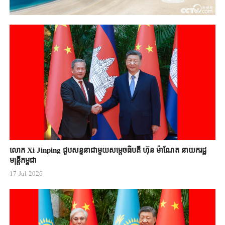
លោក Xi Jinping ជួបសន្ទនាជាមួយសម្តេចធិបតី ហ៊ុន ម៉ាណែត នាយករដ្ឋ
មន្ត្រីកម្ពុជា
17-Jul-2026