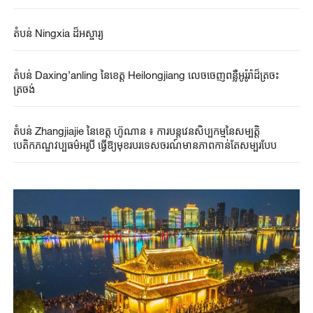
តំបន់ Ningxia ដ៏អស្ចារ្យ
តំបន់ Daxing’anling​​ នៃខេត្ត Heilongjiang​ លេចចេញពន្លឺអូរ៉ូរ៉ាដ៏ត្រចះ
ត្រចង់
តំបន់ Zhangjiajie នៃខេត្ត ហ៊ូណាន ៖ ការបន្តវេនសិប្បកម្មនៃសម្បតិ្ត
បេតិកភណ្ឌវប្បធម៌អរូបី ធ្វើឱ្យមុខរបរទេសចរណ៍មានភាពកាន់តែសម្បូរបែប