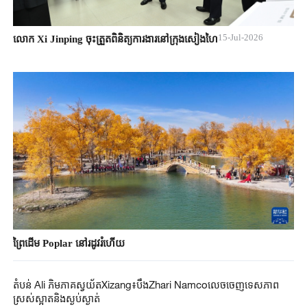
15-Jul-2026
លោក Xi Jinping ចុះត្រួតពិនិត្យការងារនៅក្រុងសៀងហៃ
ព្រៃដើម Poplar នៅរដូវរំហើយ
តំបន់ Ali ភិមភាគស្វយ័តXizang៖បឹងZhari Namcoលេចចេញទេសភាព
ស្រស់ស្អាតនិងស្ងប់ស្ងាត់