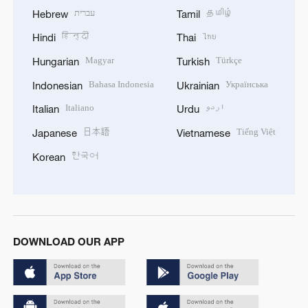
עברית
தமிழ்
Hebrew
Tamil
हिन्दी
ไทย
Hindi
Thai
Magyar
Türkçe
Hungarian
Turkish
Bahasa Indonesia
Українська
Indonesian
Ukrainian
Italiano
اردو
Italian
Urdu
日本語
Tiếng Việt
Japanese
Vietnamese
한국어
Korean
DOWNLOAD OUR APP