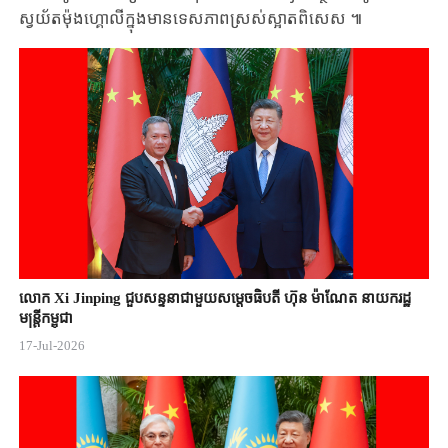
ស្វយ័ត​ម៉ុងហ្គោលី​ក្នុង​​មាន​ទេសភាព​ស្រស់ស្អាត​ពិសេស ៕
លោក Xi Jinping ជួបសន្ទនាជាមួយសម្តេចធិបតី ហ៊ុន ម៉ាណែត នាយករដ្ឋ
មន្ត្រីកម្ពុជា
17-Jul-2026