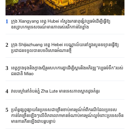
1
ក្រុង Xiangyang ខេត្ត Hubei ៖ស្វែងរកធាតុផ្សំវប្បធម៌ដើម្បីធ្វើឱ្យ
ឧស្សាហកម្មទេសចរណ៍មានភាពរស់រវើកកាន់តែខ្លាំង
2
ក្រុង Shijiazhuang ខេត្ត Hebei ៖បណ្ណាល័យនៅក្នុងសួនឧទ្យានធ្វើឱ្យ
ប្រជាជនទទួលបានបទពិសោធអំណានថ្មី
3
ខេត្តក្វាងទុងនិងក្វាងស៊ីរួមសហការគ្នាដើម្បីស្តារនិងអភិវឌ្ឍ"វប្បធម៌ទឹក"របស់
ជនជាតិ Miao
4
វាលស្មៅនៅតំបន់ភ្នំ Zha Lute មានទេសភាពស្អាតដូចគំនូរ
5
ប្រព័ន្ធផ្សព្វផ្សាយនៃប្រទេសជាច្រើនចាប់អារម្មណ៍អំពីករណីដែលប្រទេស
កាន់តែច្រើនឡើងៗលើពិភពលោកមានចំណាប់អារម្មណ៍ល្អចំពោះប្រទេសចិន
មានការកើនឡើងជាបន្តបន្ទាប់