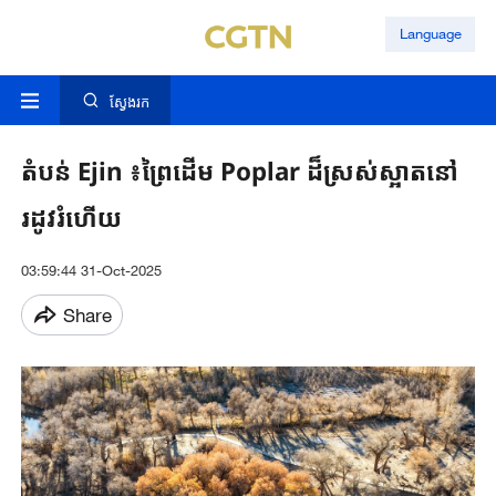
Language
ស្វែងរក
តំបន់ Ejin ​៖ព្រៃ​ដើម​ Poplar ​ដ៏​ស្រស់ស្អាត​នៅ
រដូវរំហើយ​
03:59:44 31-Oct-2025
Share