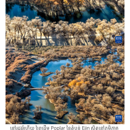
នៅរដូវរំហើយ ​ព្រៃដើម​ Poplar ​នៃ​តំបន់ Ejin ​ស្ថិតនៅ​ភូមិភាគ​