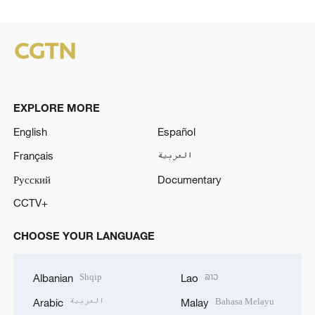
EXPLORE MORE
English
Español
Français
العربية
Русский
Documentary
CCTV+
CHOOSE YOUR LANGUAGE
Shqip
ລາວ
Albanian
Lao
العربية
Bahasa Melayu
Arabic
Malay