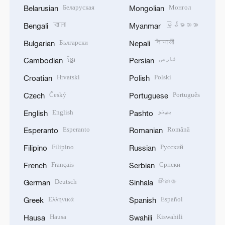
Беларуская
Монгол
Belarusian
Mongolian
বাংলা
မြန်မာဘာသာ
Bengali
Myanmar
Български
नेपाली
Bulgarian
Nepali
ខ្មែរ
فارسی
Cambodian
Persian
Hrvatski
Polski
Croatian
Polish
Český
Português
Czech
Portuguese
English
پښتو
English
Pashto
Esperanto
Română
Esperanto
Romanian
Filipino
Русский
Filipino
Russian
Français
Српски
French
Serbian
Deutsch
සිංහල
German
Sinhala
Ελληνικά
Español
Greek
Spanish
Hausa
Kiswahili
Hausa
Swahili