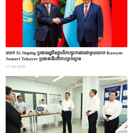
លោក Xi Jinping ប្រធានរដ្ឋចិន​ជួបពិភាក្សា​ការងារជាមួយ​លោក Kassym-
Jomart ​Tokayev ​ប្រធានាធិបតី​កាហ្សាក់ស្ថាន​
17-Jul-2026