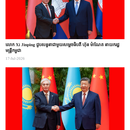
លោក Xi Jinping ជួបសន្ទនាជាមួយសម្តេចធិបតី ហ៊ុន ម៉ាណែត នាយករដ្ឋ
មន្ត្រីកម្ពុជា
17-Jul-2026