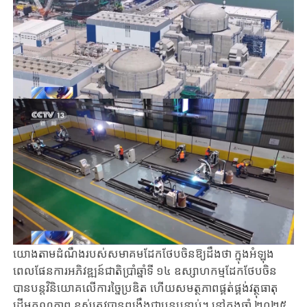
យោងតាមដំណឹងរបស់សមាគមដែកថែបចិនឱ្យដឹងថា ក្នុងអំឡុង
ពេលផែនការអភិវឌ្ឍន៍ជាតិប្រាំឆ្នាំទី ១៤ ឧស្សាហកម្មដែកថែបចិន
បានបន្តវិនិយោគលើការច្នៃប្រឌិត ហើយសមត្ថភាពផ្គត់ផ្គង់វត្ថុធាតុ
ដើមគុណភាព ខ្ពស់ត្រូវបានពង្រឹងជាបន្តបន្ទាប់។ នៅក្នុងឆ្នាំ ២០២៥