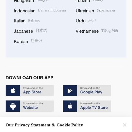
Hungarian
Turkish
Bahasa Indonesia
Українська
Indonesian
Ukrainian
Italiano
اردو
Italian
Urdu
日本語
Tiếng Việt
Japanese
Vietnamese
한국어
Korean
DOWNLOAD OUR APP
Copyright © 2024 CGTN.
Our Privacy Statement & Cookie Policy
京ICP备20000184号