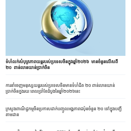
ទំហំ​​លក់​សំបុត្រ​ភាពយន្ត​របស់​ប្រទេស​ចិនក្នុង​​ឆ្នាំ២០២៦​ មាន​ចំនួន​​លើស​ពី
២០ ពាន់​លាន​យាន់​ប្រាក់​ចិន​
ការនាំចេញមនុស្សយន្តរបស់ប្រទេសចិនមានទំហំជិត ២០ ពាន់លានយាន់
ប្រាក់ចិនក្នុងរយៈពេលប្រាំខែដំបូងនៃឆ្នាំ២០២៦នេះ
ក្រសួងពាណិជ្ជកម្មចិន​ប្រកាសដាក់​បញ្ចូល​អង្គភាពជប៉ុនចំនួន ២០ ទៅក្នុងបញ្ជី
តាមដាន