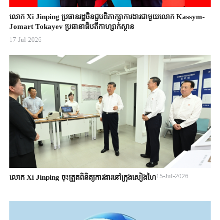
លោក Xi Jinping ប្រធានរដ្ឋចិន​ជួបពិភាក្សា​ការងារជាមួយ​លោក Kassym-
Jomart ​Tokayev ​ប្រធានាធិបតី​កាហ្សាក់ស្ថាន​
17-Jul-2026
15-Jul-2026
លោក Xi Jinping ចុះត្រួតពិនិត្យការងារនៅក្រុងសៀងហៃ