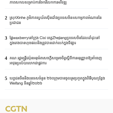
ភាពសកលសម្រាប់ការចែករំលែកការអភិវឌ្ឍ
2
ស្រុកXinhe ភូមិភាគស្វយ័តស៊ីនជាំងប្រទេស​ចិន​៖សកម្មភាពអំណាននៃ
ប្រជាជន
3
ផ្លែ‌waxberryនៅក្រុង Cixi ខេត្តZhejiangប្រទេស​ចិនដែលដាំដុះនៅ
ក្នុងរោងបានហុចផលនិងត្រូវបានដាក់លក់ក្នុងទីផ្សារ
4
គណៈរដ្ឋមន្ត្រីជប៉ុនអនុម័តសេចក្តីសម្រេចចិត្តស្តីពីការអនុញ្ញាតឱ្យនាំចេញ
អាវុធប្រល័យលោកជាផ្លូវការ
5
បេក្ខជនចិននិងបរទេសចំនួន ២៦០ក្រុមបានចូលរួមប្រកួតក្នុងពិធីបុណ្យខ្លែង
Weifang ចិនឆ្នាំ២០២៦