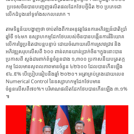
ប្រទេសចិនបានបញ្ចេញផលិតផលដែកថែបថ្មីជិត ២០ ប្រភេទជា
លើកដំបូងនៅទូទាំងសកលលោក ។
តាមទិន្នន័យបង្ហាញថា ចាប់តាំងពីការអនុវត្តផែនការអភិវឌ្ឍន៍ជាតិប្រាំ
ឆ្នាំទី ១៤មក ឧស្សាហកម្មដែកថែបរបស់ចិនបានបង្កើនការវិនិយោគ
លើការច្នៃប្រឌិតជាបន្តបន្ទាប់ ដោយចំណាយលើការស្រាវជ្រាវ និង
អភិវឌ្ឍសរុបលើសពី ៦០០ ពាន់លានយាន់ប្រាក់ចិន។ក្នុងនោះបាន
ប្រកាសពី ស្តង់ដារពាក់ព័ន្ធចំនួនជាង ១,៣០០ ប្រកាសនីយបត្រតក្ក
កម្ម ដែលមានសុពលភាពមានចំនួន ៤២៦០០ ដែលបានកើនឡើង
៩៤.៥% បើប្រៀបធៀបនឹងឆ្នាំ ២០២០។ អត្រាគ្រប់គ្រងដោយលេខ
Numerical Control នៃឧស្សាហកម្មដែកថែបមាន
ចំនួនលើសពី៧០%។ បរិមាណផលិតដែកថែបបានកើនឡើង ៣.១%
៕