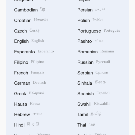
ខ្មែរ
فارسی
Cambodian
Persian
Hrvatski
Polski
Croatian
Polish
Český
Português
Czech
Portuguese
English
پښتو
English
Pashto
Esperanto
Română
Esperanto
Romanian
Filipino
Русский
Filipino
Russian
Français
Српски
French
Serbian
Deutsch
සිංහල
German
Sinhala
Ελληνικά
Español
Greek
Spanish
Hausa
Kiswahili
Hausa
Swahili
עברית
தமிழ்
Hebrew
Tamil
हिन्दी
ไทย
Hindi
Thai
Magyar
Türkçe