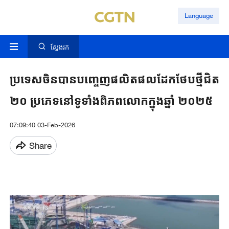
Language
ស្វែងរក
ប្រទេសចិនបានបញ្ចេញផលិតផលដែកថែបថ្មីជិត
២០ ប្រភេទនៅទូទាំងពិភពលោកក្នុងឆ្នាំ ២០២៥
07:09:40 03-Feb-2026
Share