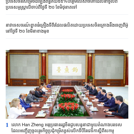
ប្រទេសចិនសម្រេចដំឡើងពន្ធគយ៥៥%បន្ថែមលើសាច់គោដែលនាំចូលពី
ប្រទេសអូស្ត្រាលីចាប់ពីថ្ងៃទី ២០ ខែមិថុនាតទៅ
នាវាទេសចរណ៍ខ្នាតធំគ្រឿងទីពីរដែលផលិតដោយប្រទេសចិនគ្រោងនឹងចេញពីអ៊ូ
នៅថ្ងៃទី ២០ ខែមីនាខាងមុខ
1
លោក Han Zheng អនុប្រធានរដ្ឋចិនជួបសន្ទនាជាមួយតំណាងបរទេស
ដែលអញ្ជើញចូលរួមកិច្ចប្រជុំកម្រិតខ្ពស់លើកទីបីនៃវេទិកាស្តីពីសកម្ម