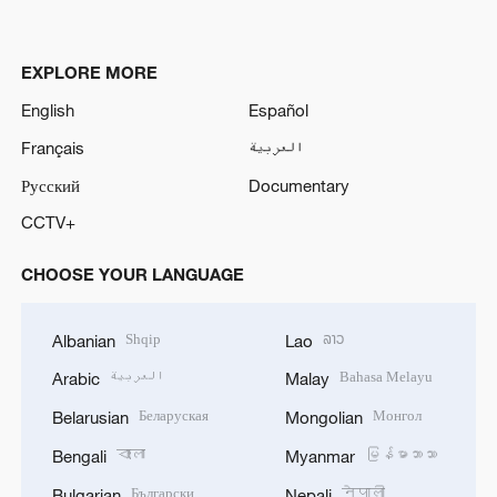
EXPLORE MORE
English
Español
Français
العربية
Русский
Documentary
CCTV+
CHOOSE YOUR LANGUAGE
Shqip
ລາວ
Albanian
Lao
العربية
Bahasa Melayu
Arabic
Malay
Беларуская
Монгол
Belarusian
Mongolian
বাংলা
မြန်မာဘာသာ
Bengali
Myanmar
Български
नेपाली
Bulgarian
Nepali