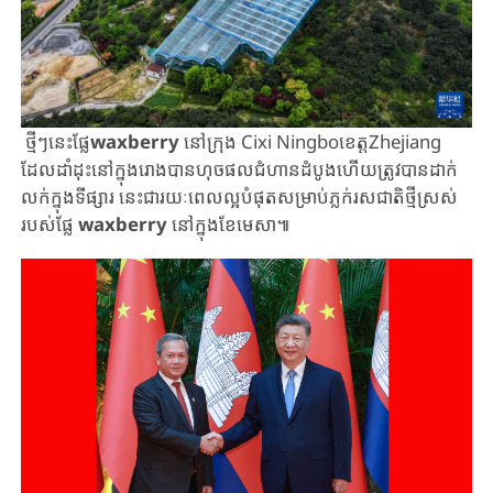
ថ្មីៗនេះផ្លែ‌
waxberry
នៅក្រុង Cixi Ningboខេត្តZhejiang
ដែលដាំដុះនៅក្នុងរោងបានហុចផលជំហានដំបូងហើយត្រូវបានដាក់
លក់ក្នុងទីផ្សារ នេះជារយៈពេលល្អបំផុតសម្រាប់ភ្លក់រសជាតិថ្មីស្រស់
របស់ផ្លែ
waxberry
នៅក្នុងខែមេសា៕