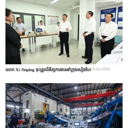
15-Jul-2026
លោក Xi Jinping ចុះត្រួតពិនិត្យការងារនៅក្រុងសៀងហៃ