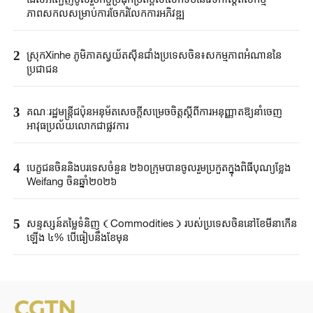
ភាពសកលសម្រាប់ការចែករំលែកការអភិវឌ្ឍ
2
ស្រុកXinhe ភូមិភាគស្វយ័តស៊ីនជាំងប្រទេស​ចិន​៖សកម្មភាពអំណាននៃ
ប្រជាជន
3
គណៈរដ្ឋមន្ត្រីជប៉ុនអនុម័តសេចក្តីសម្រេចចិត្តស្តីពីការអនុញ្ញាតឱ្យនាំចេញ
អាវុធប្រល័យលោកជាផ្លូវការ
4
បេក្ខជនចិននិងបរទេសចំនួន ២៦០ក្រុមបានចូលរួមប្រកួតក្នុងពិធីបុណ្យខ្លែង
Weifang ចិនឆ្នាំ២០២៦
5
សន្ទស្សន៍តម្លៃទំនិញ（Commodities）របស់ប្រទេសចិននៅខែមីនាកើន
ឡើង ៤% បើធៀបនឹងខែមុន