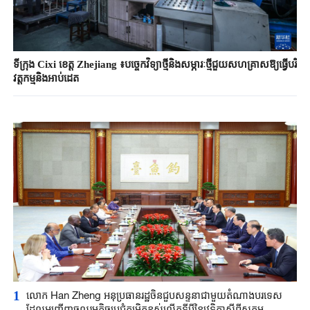
ទីក្រុង Cixi ខេត្ត Zhejiang ៖បច្ចេកវិទ្យាថ្មីនិងសម្ភារៈថ្មីជួយសហគ្រាសឱ្យធ្វើបរិ
វត្តកម្មនិងអាប់ដេត
1
លោក Han Zheng អនុប្រធានរដ្ឋចិនជួបសន្ទនាជាមួយតំណាងបរទេស
ដែលអញ្ជើញចូលរួមកិច្ចប្រជុំកម្រិតខ្ពស់លើកទីបីនៃវេទិកាស្តីពីសកម្ម