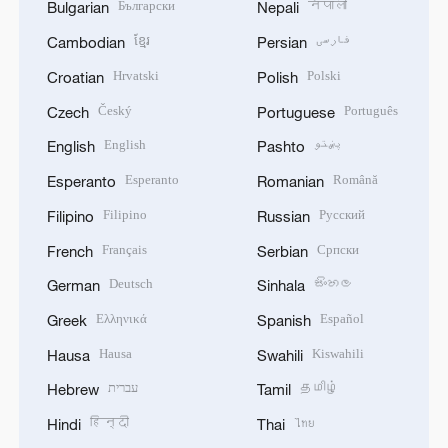
Български
नेपाली
Bulgarian
Nepali
ខ្មែរ
فارسی
Cambodian
Persian
Hrvatski
Polski
Croatian
Polish
Český
Português
Czech
Portuguese
English
پښتو
English
Pashto
Esperanto
Română
Esperanto
Romanian
Filipino
Русский
Filipino
Russian
Français
Српски
French
Serbian
Deutsch
සිංහල
German
Sinhala
Ελληνικά
Español
Greek
Spanish
Hausa
Kiswahili
Hausa
Swahili
עברית
தமிழ்
Hebrew
Tamil
हिन्दी
ไทย
Hindi
Thai