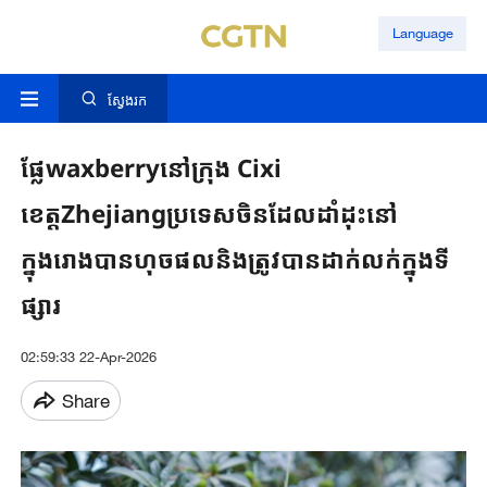
Language
ស្វែងរក
ផ្លែ‌waxberryនៅក្រុង Cixi
ខេត្តZhejiangប្រទេស​ចិនដែលដាំដុះនៅ
ក្នុងរោងបានហុចផលនិងត្រូវបានដាក់លក់ក្នុងទី
ផ្សារ
02:59:33 22-Apr-2026
Share