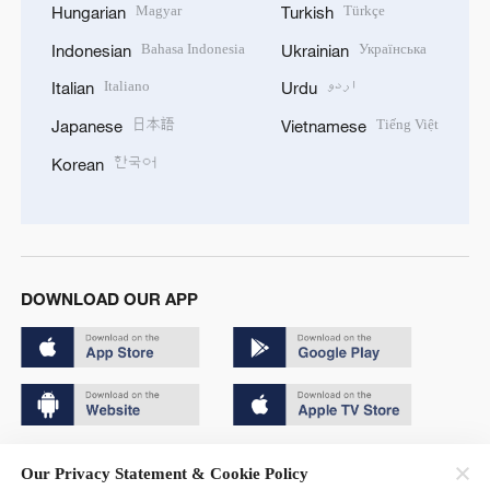
Magyar
Türkçe
Hungarian
Turkish
Bahasa Indonesia
Українська
Indonesian
Ukrainian
Italiano
اردو
Italian
Urdu
日本語
Tiếng Việt
Japanese
Vietnamese
한국어
Korean
DOWNLOAD OUR APP
Copyright © 2024 CGTN.
Our Privacy Statement & Cookie Policy