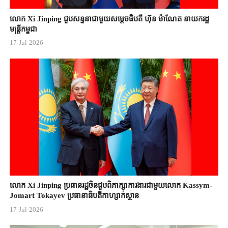
លោក Xi Jinping ជួបសន្ទនាជាមួយសម្តេចធិបតី ហ៊ុន ម៉ាណែត នាយករដ្ឋ
មន្ត្រីកម្ពុជា
17-Jul-2026
លោក Xi Jinping ប្រធានរដ្ឋចិន​ជួបពិភាក្សា​ការងារជាមួយ​លោក Kassym-
Jomart ​Tokayev ​ប្រធានាធិបតី​កាហ្សាក់ស្ថាន​
17-Jul-2026