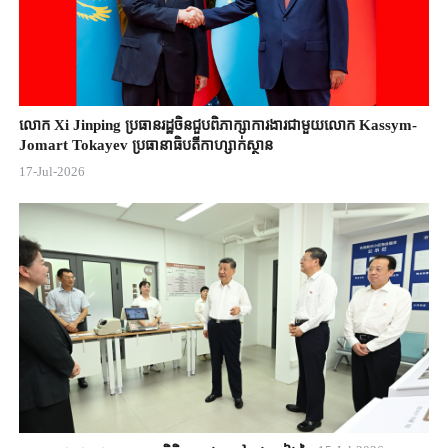
លោក Xi Jinping ប្រធានរដ្ឋចិន​ជួបពិភាក្សា​ការងារជាមួយ​លោក Kassym-
Jomart ​Tokayev ​ប្រធានាធិបតី​កាហ្សាក់ស្ថាន​
17-Jul-2026