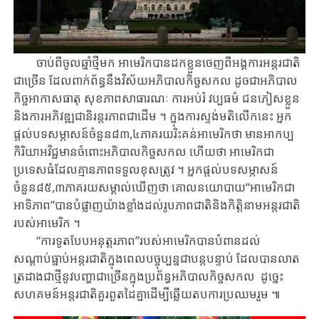
ចាប់​ពីចូល​ឆ្នាំ​ថ្មី​មក​ អាមេរិក​បាន​ដកខ្លួន​ចេញពីអង្គការអន្តរជាតិ​
ជា​ច្រើន​ ដែល​ពាក់ព័ន្ធ​នឹង​វិស័យ​អភិបាល​កិច្ច​សកល​ ដូច​ជា​អភិបាល
កិច្ច​​អាកាស​ធាតុ សុខភាព​សាធារណៈ ការ​អប់រំ វប្បធម៌ ជនភៀសខ្លួន​
និង​ការ​អភិវឌ្ឍ​ជា​និរន្តរភាពជាដើម​ ។ ក្នុង​ការស្ទង់មតិលើក​នេះ អ្នក
ផ្តល់បទសម្ភាសន៍ចំនួន៨៣,៤ភាគរយរិះគន់​អាមេរិក​ថា មាន​អាកប្ប
កិរិយា​អវិជ្ជមាន​ចំពោះអភិបាលកិច្ច​សកល​ ហើយ​ថា អាមេរិក​ជា​
ប្រទេស​ធំដែលគ្មាន​ភាព​​ទទួលខុសត្រូវ​ ។ អ្នកផ្តល់បទសម្ភាសន៍
ចំនួន៨៥,៣ភាគរយសម្គាល់ឃើញថា គោលនយោបាយ​​“អាមេរិកជា
អាទិភាព”បាន​បំផ្លាញយ៉ាង​ខ្លាំង​ដល់​រូបភាពជាតិនិងកិត្តិនាមអន្តរជាតិ
របស់អាមេរិក​ ។
“ការទូតបែប​អនុត្តរភាព​”របស់​អាមេរិកបាន​បំពាន​ដល់​
សណ្តាប់ធ្នាប់​អន្តរជាតិ​ក្នុងពេល​បច្ចុប្បន្នជា​បន្តបន្ទាប់ ដែល​បាន​លាត
ត្រដាងជា​ថ្មី​​នូវ​បញ្ហា​ជា​ច្រើន​ក្នុង​ប្រព័ន្ធអភិបាលកិច្ច​សកល ​ ដូច្នេះ
សហគមន៍អន្តរជាតិ​គួរ​ពួតដៃគ្នាដើម្បី​​ឆ្លើយតបការ​ប្រឈម​រួម​ ៕