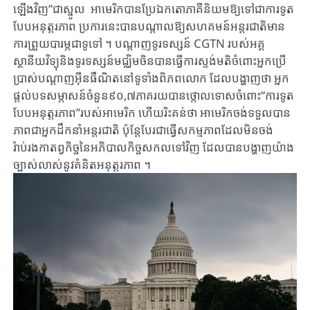
ឡើង​វិញ​​”ជា​ស្នូល​ អាមេរិក​បានប្រែ​ឯកតោភាគីនិយមឱ្យ​​ទៅជា​ការទូត
បែប​អនុត្តរភាព ប្រការ​នេះបាន​បណ្តាលឱ្យ​សហគមន៍អន្តរជាតិ​មាន​
ការ​ព្រួយបារម្ភ​ជា​ទូទៅ ។ បណ្តាញទូរទស្សន៍ CGTN របស់អគ្គ
ស្ថានីយវិទ្យុនិងទូរទស្សន៍មជ្ឈិមចិនបានធ្វើការស្ទង់មតិចំពោះអ្នកប្រើ
ប្រាស់បណ្តាញអ៊ីនធឺណិតនៅទូទាំងពិភពលោក ដែលបង្ហាញថា អ្នក
ផ្តល់បទសម្ភាសន៍ចំនួន៩០,៧ភាគរយបាន​ថ្កោលទោសចំពោះ​​“ការទូត
បែប​អនុត្តរភាព​”របស់​អាមេរិក ហើយ​រិះគន់​ថា អាមេរិក​ចង់​ទទួល​បាន
ភាពជា​អ្នក​​ដឹក​នាំ​អន្តរជាតិ​ ប៉ុន្តែ​បែរ​ជា​ធ្វើ​សកម្មភាព​ដែ​ល​មិន​ចង់​
រ៉ាប់រង​កាតព្វកិច្ច​នៃ​អភិបាល​កិច្ច​សកល​ទៅវិញ ដែល​បាន​បង្ហាញ​យ៉ាង​
ច្បាស់លាស់នូវ​គំនិត​អនុត្តរភាព​ ។