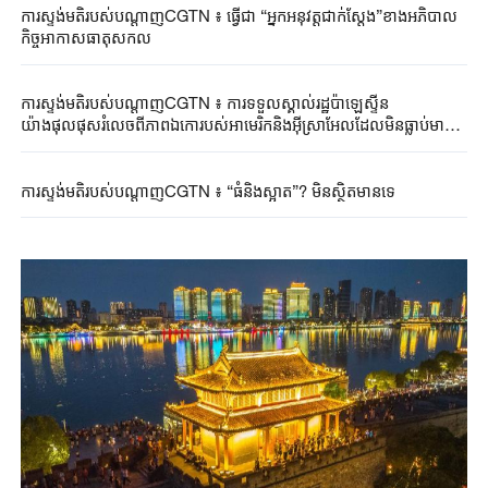
ការស្ទង់មតិរបស់បណ្តាញCGTN ៖ ធ្វើជា “អ្នកអនុវត្តជាក់ស្តែង”ខាងអភិបាល
កិច្ចអាកាសធាតុសកល
ការស្ទង់មតិរបស់បណ្តាញCGTN ៖ ការទទួលស្គាល់រដ្ឋប៉ាឡេស្ទីន
យ៉ាងផុលផុសរំលេចពីភាពឯកោរបស់អាមេរិកនិងអ៊ីស្រាអែលដែលមិនធ្លាប់មាន
កាលពីមុន
ការស្ទង់មតិរបស់បណ្តាញCGTN ៖ “ធំនិងស្អាត”? មិនស្ថិតមានទេ