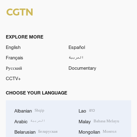
EXPLORE MORE
English
Español
Français
العربية
Русский
Documentary
CCTV+
CHOOSE YOUR LANGUAGE
Shqip
ລາວ
Albanian
Lao
العربية
Bahasa Melayu
Arabic
Malay
Беларуская
Монгол
Belarusian
Mongolian