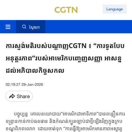
Language
ស្វែងរក
ការស្ទង់មតិរបស់បណ្តាញCGTN ៖ “ការទូតបែប
អនុត្តរភាព”របស់អាមេរិកបញ្ចេញសញ្ញា អាសន្ន
ដល់អភិបាលកិច្ចសកល
02:19:27 29-Jan-2026
Share
បច្ចុប្បន្ន គោលនយោបាយ​“អាមេរិកជាអាទិភាព”បាន​ពន្លឿន​ការ​
ទន្ទ្រានកាន់កាប់​ធនធាន​ និង​កំណត់​ក្បួន​ច្បាប់​ជា​ថ្មី​ឡើង​វិញក្នុង​ក្រប
ខណ្ឌ​​ពិភពលោក ដោយ​ចាត់​ទុក​ “ការ​ធ្វើ​ឱ្យ​អាមេរិក​មាន​ភាពអស្ចារ្យ