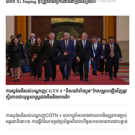
15-Jul-2026
លោក Xi Jinping ចុះត្រួតពិនិត្យការងារនៅក្រុងសៀងហៃ
ការស្ទង់មតិរបស់បណ្តាញCGTN ៖ “ទិសដៅទាំងបួន”កែសម្រូលឡើងវិញនូវ
ស្ថិរភាពជាយុទ្ធសាស្ត្ររវាងចិននិងអាមេរិក
ការស្ទង់មតិរបស់បណ្តាញCGTN ៖ លោកត្រាំអះអាងថាលោកមិនត្រូវការច្បាប់
អន្តរជាតិនោះទេ ការធ្វើកំណែទម្រង់ប្រព័ន្ធអភិបាលកិច្ចសកលមានភាពជាបន្ទាន់