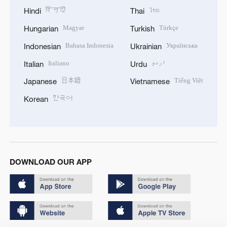
हिन्दी
ไทย
Hindi
Thai
Magyar
Türkçe
Hungarian
Turkish
Bahasa Indonesia
Українська
Indonesian
Ukrainian
Italiano
اردو
Italian
Urdu
日本語
Tiếng Việt
Japanese
Vietnamese
한국어
Korean
DOWNLOAD OUR APP