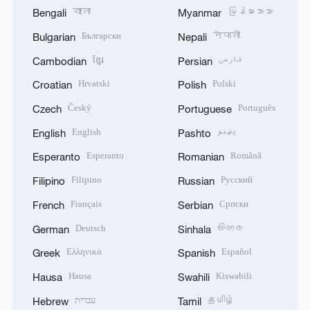
বাংলা
မြန်မာဘာသာ
Bengali
Myanmar
Български
नेपाली
Bulgarian
Nepali
ខ្មែរ
فارسی
Cambodian
Persian
Hrvatski
Polski
Croatian
Polish
Český
Português
Czech
Portuguese
English
پښتو
English
Pashto
Esperanto
Română
Esperanto
Romanian
Filipino
Русский
Filipino
Russian
Français
Српски
French
Serbian
Deutsch
සිංහල
German
Sinhala
Ελληνικά
Español
Greek
Spanish
Hausa
Kiswahili
Hausa
Swahili
עברית
தமிழ்
Hebrew
Tamil