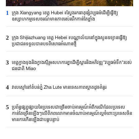
1
ក្រុង Xiangyang ខេត្ត Hubei ៖ស្វែងរកធាតុផ្សំវប្បធម៌ដើម្បីធ្វើឱ្យ
ឧស្សាហកម្មទេសចរណ៍មានភាពរស់រវើកកាន់តែខ្លាំង
2
ក្រុង Shijiazhuang ខេត្ត Hebei ៖បណ្ណាល័យនៅក្នុងសួនឧទ្យានធ្វើឱ្យ
ប្រជាជនទទួលបានបទពិសោធអំណានថ្មី
3
ខេត្តក្វាងទុងនិងក្វាងស៊ីរួមសហការគ្នាដើម្បីស្តារនិងអភិវឌ្ឍ"វប្បធម៌ទឹក"របស់
ជនជាតិ Miao
4
វាលស្មៅនៅតំបន់ភ្នំ Zha Lute មានទេសភាពស្អាតដូចគំនូរ
5
ប្រព័ន្ធផ្សព្វផ្សាយនៃប្រទេសជាច្រើនចាប់អារម្មណ៍អំពីករណីដែលប្រទេស
កាន់តែច្រើនឡើងៗលើពិភពលោកមានចំណាប់អារម្មណ៍ល្អចំពោះប្រទេសចិន
មានការកើនឡើងជាបន្តបន្ទាប់