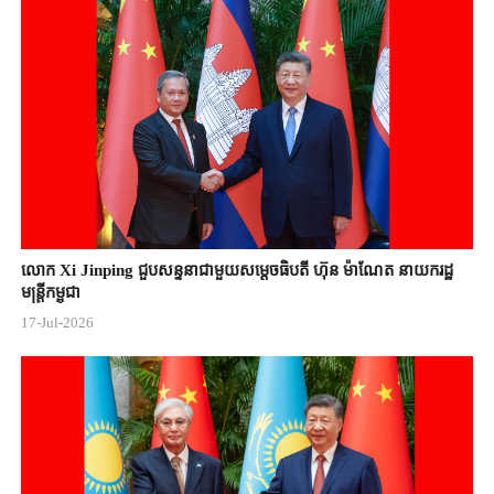
លោក Xi Jinping ជួបសន្ទនាជាមួយសម្តេចធិបតី ហ៊ុន ម៉ាណែត នាយករដ្ឋ
មន្ត្រីកម្ពុជា
17-Jul-2026