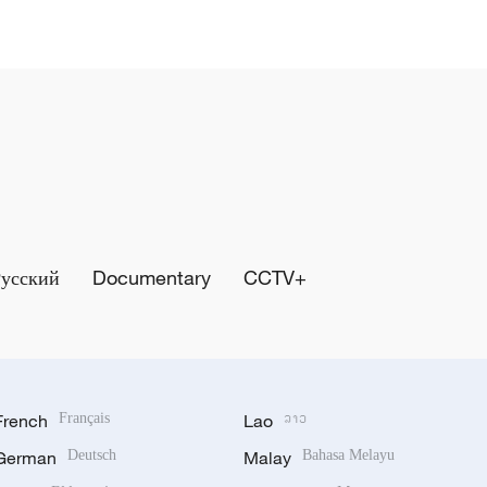
Русский
Documentary
CCTV+
French
Français
Lao
ລາວ
German
Deutsch
Malay
Bahasa Melayu