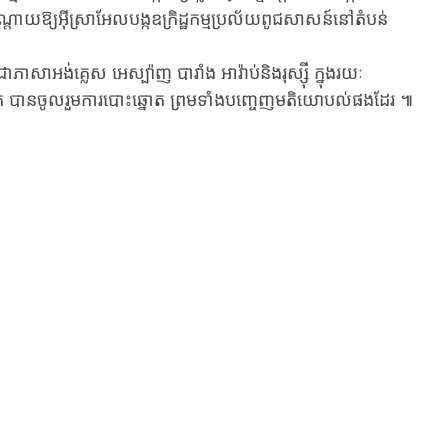
យឱ្យ​អ៊ីស្រាអែលបង្ក​ឧក្រិដ្ឋកម្មប្រល័យពូជសាសន៍នៅតំបន់​
អង់គ្លេស អេស្ប៉ាញ បារាំង អារ៉ាប់និងរុស្ស៊ី ក្នុងរយៈ
់ បានចូលរួមការបោះឆ្នោត ព្រមទាំងបញ្ចេញមតិយោបល់ផងដែរ ៕