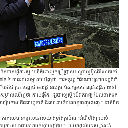
ិនបានធ្វើការស្ទង់មតិចំពោះអ្នកប្រើប្រាស់បណ្តាញអ៊ីនធឺណែតនៅ
៨,២ភាគរយសម្គាល់ឃើញថា ការ​អនុវត្ត​ “ដំណោះស្រាយ​រដ្ឋ​ពីរ​”
​ក៏ជា​ច្រក​ចេញ​ជា​មូលដ្ឋាន​សម្រាប់​សម្រេចបាន​នូវ​សន្តិភាព​នៅ
ាល់ឃើញថា ការ​បង្កើត​ “រដ្ឋ​ប៉ាឡេស្ទីន​ដ៏ឯករាជ្យ​ ដែល​ចាត់​ទុក​
រុយសាឡិមខាងកើតជា​រដ្ឋ​ធានី និង​មានអធិបតេយ្យពេញលេញ​ ​​” ជា​គំនិត​
៨ភាគរយបាន​ថ្កោលទោសយ៉ាង​ខ្លាំងក្លា​ចំពោះអំពើ​ហិង្សា​របស់​
ម្មភាព​យោធា​នៅតំបន់​ហ្កាហ្សាភ្លាមៗ ។ អ្នកផ្តល់បទសម្ភាសន៍