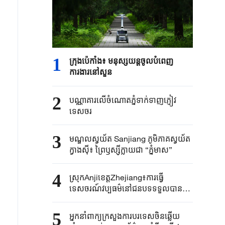
1
ក្រុងប៉េកាំង​៖ មនុស្សយន្ត​ចូលបំពេញ​
ការងារនៅសួន​​
2
បណ្ណាគារលើចំណោតភ្នំទាក់ទាញភ្ញៀវ
ទេសចរ
3
មណ្ឌលស្វយ័ត Sanjiang ភូមិភាគស្វយ័ត
ក្វាងស៊ី៖ ព្រៃឫស្ស៊ីក្លាយជា “ភ្នំមាស”
4
ស្រុកAnjiខេត្តZhejiang៖ការធ្វើ
ទេសចរណ៍វប្បធម៌នៅជនបទទទួលបានការ
ពេញនិយមក្នុងរដូវក្តៅ
5
អ្នកនាំពាក្យ​ក្រសួងការបរទេស​ចិនឆ្លើយ