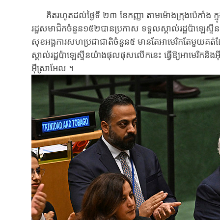
គិត​រហូតដល់​ថ្ងៃទី ២៣ ខែ​កញ្ញា តាមម៉ោង​ក្រុង​ប៉េកាំង ក្
រដ្ឋ​សមាជិក​ចំនួន​១៥២បាន​ប្រកាស​ ទទួល​ស្គាល់​រដ្ឋ​ប៉ាឡេស្ទីន​ ដ
សុខ​អង្គការ​សហប្រជាជាតិ​ចំនួន​៥ មាន​តែ​អាមេរិក​តែ​មួយ​គត់ដែល
ស្គាល់រដ្ឋ​ប៉ាឡេស្ទីនយ៉ាង​ផុល​ផុស​​លើក​នេះ ធ្វើ​ឱ្យ​អាមេរិកនិង​អ៊ីស្
អ៊ីស្រាអែល​ ។