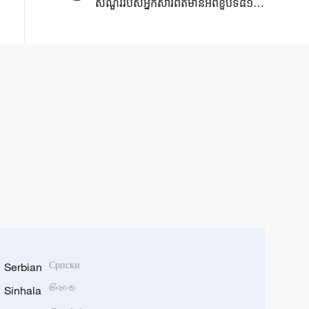
សំណួរ​របស់​អ្នកសារព័ត៌មាន​អំពីខួប​ទី៨១នៃ​
ករណី​បំផ្ទុះនុយក្លេអ៊ែរ​នៅក្រុង ​
Hiroshima ​
Serbian
Српски
Sinhala
සිංහල