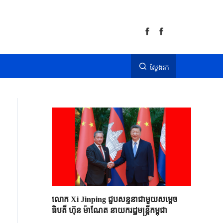
ស្វែងរក
លោក Xi Jinping ជួបសន្ទនាជាមួយសម្តេច
ធិបតី ហ៊ុន ម៉ាណែត នាយករដ្ឋមន្ត្រីកម្ពុជា