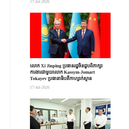
17-Jul-2026
លោក Xi Jinping ប្រធានរដ្ឋចិន​ជួបពិភាក្សា​
ការងារជាមួយ​លោក Kassym-Jomart ​
Tokayev ​ប្រធានាធិបតី​កាហ្សាក់ស្ថាន​
17-Jul-2026