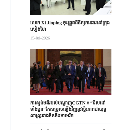
លោក Xi Jinping ចុះត្រួតពិនិត្យការងារនៅក្រុង
សៀងហៃ
15-Jul-2026
ការស្ទង់មតិរបស់បណ្តាញCGTN ៖ “ទិសដៅ
ទាំងបួន”កែសម្រូលឡើងវិញនូវស្ថិរភាពជាយុទ្ធ
សាស្ត្ររវាងចិននិងអាមេរិក