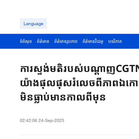
Language
ទំព័រមុខ
ព័ត៌មាន
ព័ត៌មានរូបភាព
ព័ត៌មានវីដេអូ
បទវិភាគ
ការស្ទង់មតិរបស់បណ្តាញCGTN ៖
យ៉ាងផុលផុសរំលេចពីភាពឯកោរ
មិនធ្លាប់មានកាលពីមុន
02:42:06 24-Sep-2025