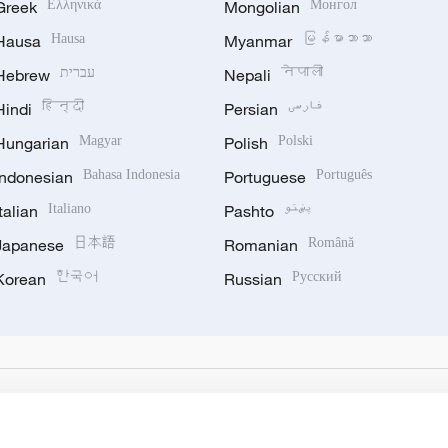
Greek
Ελληνικά
Mongolian
Монгол
Hausa
Hausa
Myanmar
မြန်မာဘာသာ
Hebrew
עברית
Nepali
नेपाली
Hindi
हिन्दी
Persian
فارسی
Hungarian
Magyar
Polish
Polski
Indonesian
Bahasa Indonesia
Portuguese
Português
Italian
Italiano
Pashto
پښتو
Japanese
日本語
Romanian
Română
Korean
한국어
Russian
Русский