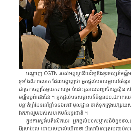
បណ្តាញ CGTN របស់អគ្គស្ថានីយវិទ្យុនិងទូរទស្សន៍មជ្ឈិមច
ទូទាំងពិភពលោក ដែលបង្ហាញថា អ្នកផ្តល់បទសម្ភាសន៍ចំនួន៧
ជា​ច្រកចេញតែមួយគត់សម្រាប់​ដោះស្រាយ​បញ្ហា​ប៉ាឡេស្ទីន​ ហើយ
មជ្ឈិម​បូព៌ាផងដែរ ។ អ្នកផ្តល់បទសម្ភាសន៍ចំនួន៨១,៨ភាគរយសម្គ
បន្ទាត់​ព្រំដែន​នៅឆ្នាំ​១៩៦៧ជា​មូលដ្ឋាន​ ចាត់​ទុកក្រុងហ៊េ្ស
ឯកភាព​រួម​របស់​សហគមន៍អន្តរជាតិ​ ។
ក្នុង​ការ​ស្ទង់​មតិលើក​នេះ ​ អ្នកផ្តល់បទសម្ភាសន៍ចំនួន៩០,
អ៊ីស្រាអែល ដោយ​សម្គាល់​​ឃើញថា អ៊ីស្រាអែល​ត្រូវ​បញ្ឈប់សក