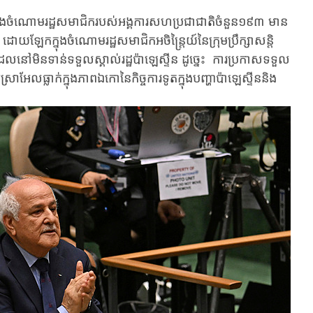
នុ​ងចំណោម​រដ្ឋ​សមាជិក​របស់​អង្គការ​សហប្រជាជាតិ​ចំនួន​១៩៣ មាន​
ោយ​ឡែក​ក្នុងចំណោម​​រដ្ឋសមាជិក​អចិន្ត្រៃយ៍​នៃ​ក្រុម​ប្រឹក្សា​សន្តិ
​​នៅមិន​ទាន់​ទទួល​ស្គាល់​រដ្ឋ​ប៉ាឡេស្ទីន​ ដូច្នេះ ការ​ប្រកាស​ទទួល​
រាអែល​​ធ្លាក់​ក្នុង​ភាព​​ឯកោនៃ​កិច្ច​ការ​ទូតក្នុង​បញ្ហា​ប៉ាឡេស្ទីន​និង​