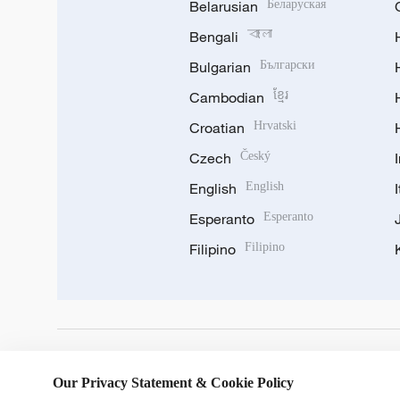
Belarusian
Беларуская
Bengali
বাংলা
Bulgarian
Български
Cambodian
ខ្មែរ
Croatian
Hrvatski
Czech
Český
English
English
Esperanto
Esperanto
Filipino
Filipino
DOWNLOAD OUR APP
Our Privacy Statement & Cookie Policy