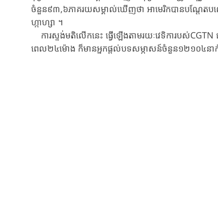
ចំនួន៩៣,៦ភាគរយ​សម្គាល់​ឃើញថា អាមេរិក​បាន​បណ្តែតបណ្តោ
ហ្កាហ្សា ។
ការស្ទង់មតិលើកនេះ ធ្វើឡើង​តាមរយៈវេទិការបស់CGTN ជាភាសា
ពេល២៤ម៉ោង ក៏មានអ្នកផ្តល់បទសម្ភាសន៍ចំនួន១២១០៤នាក