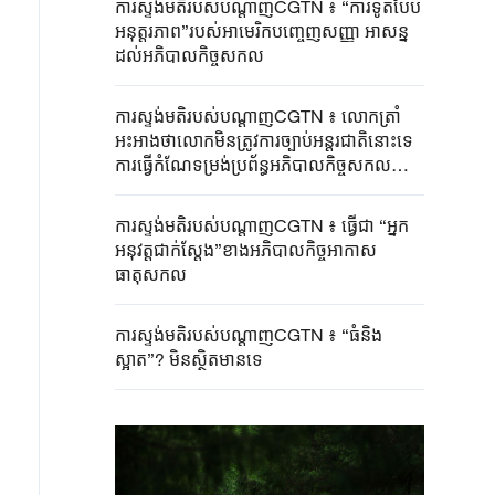
ការស្ទង់មតិរបស់បណ្តាញCGTN ៖ “ការទូតបែប
អនុត្តរភាព”របស់អាមេរិកបញ្ចេញសញ្ញា អាសន្ន
ដល់អភិបាលកិច្ចសកល
ការស្ទង់មតិរបស់បណ្តាញCGTN ៖ លោកត្រាំ
អះអាងថាលោកមិនត្រូវការច្បាប់អន្តរជាតិនោះទេ
ការធ្វើកំណែទម្រង់ប្រព័ន្ធអភិបាលកិច្ចសកលមាន
ភាពជាបន្ទាន់
ការស្ទង់មតិរបស់បណ្តាញCGTN ៖ ធ្វើជា “អ្នក
អនុវត្តជាក់ស្តែង”ខាងអភិបាលកិច្ចអាកាស
ធាតុសកល
ការស្ទង់មតិរបស់បណ្តាញCGTN ៖ “ធំនិង
ស្អាត”? មិនស្ថិតមានទេ