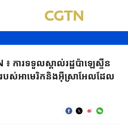
 ការទទួលស្គាល់រដ្ឋប៉ាឡេស្ទីន
បស់អាមេរិកនិងអ៊ីស្រាអែលដែល