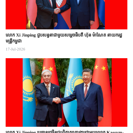
លោក Xi Jinping ជួបសន្ទនាជាមួយសម្តេចធិបតី ហ៊ុន ម៉ាណែត នាយករដ្ឋ
មន្ត្រីកម្ពុជា
17-Jul-2026
លោក Xi Jinping ប្រធានរដ្ឋចិន​ជួបពិភាក្សា​ការងារជាមួយ​លោក Kassym-