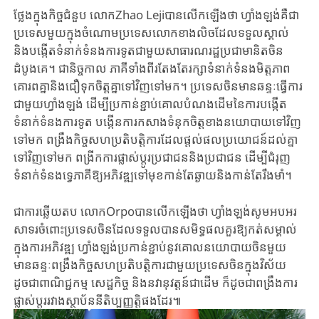
ថ្លែង​ក្នុង​កិច្ច​ជំនួប លោកZhao Lejiបានលើកឡើង​ថា ហ្វាំងឡង់គឺជា
ប្រទេសមួយ​ក្នុង​ចំ​ណោ​មប្រទេសលោកខាងលិចដែលទទួលស្គាល់
និងបង្កើតទំនាក់ទំនងការទូត​ជា​មួយ​សា​ធា​រណរដ្ឋប្រជាមា​និតចិន
ដំបូងគេ។ ជា​និច្ចកាល ភាគីទាំងពីរតែងតែរក្សា​ទំនាក់ទំនង​មិត្ត​ភាព​ ​
គោរពគ្នា​និងជឿទុកចិត្តគ្នាទៅវិញទៅមក។ ប្រទេសចិន​មានឆន្ទៈ​ធ្វើការ​
ជាមួយ​ហ្វាំ​ង​ឡ​ង់​ ដើម្បីប្រកាន់​ខ្ជាប់​គោល​បំណង​ដើមនៃ​ការ​​បង្កើត
ទំនាក់ទំនងការទូត បង្កើន​ការ​ក​សា​ង​ទំនុក​ចិត្តខាងនយោបាយទៅវិញ
ទៅមក ពង្រឹងកិច្ចសហប្រតិបត្តិការ​ដែល​ផ្តល់​ផល​ប្រ​យោ​ជ​ន៍​ដល់​គ្នា​
ទៅវិញទៅមក ពង្រីកការផ្លាស់ប្តូរប្រជាជននិងប្រជាជន ដើម្បី​ជំរុញ​
ទំនា​ក់​ទំនង​ទ្វេ​ភាគី​ឱ្យ​អភិវឌ្ឍ​​ទៅមុខកាន់​តែ​ឆ្ងាយ​និង​កាន់​តែរឹងមាំ។
ជា​ការ​ឆ្លើយ​តប លោកOrpoបានលើកឡើង​ថា ហ្វាំងឡង់​សូម​អបអរ
សាទរ​ចំពោះ​ប្រទេស​ចិន​ដែល​ទទួល​បាន​សមិទ្ធផលគួរឱ្យកត់សម្គាល់
ក្នុងការអភិវឌ្ឍ ហ្វាំងឡង់​ប្រកាន់ខ្ជាប់​នូវ​គោ​ល​នយោ​បាយ​ចិនមួយ
មានឆន្ទៈពង្រឹងកិច្ចសហប្រតិបត្តិការ​ជាមួយ​ប្រទេស​ចិន​ក្នុង​វិស័​យ​
ដូចជា​ពា​ណិ​ជ្ជកម្ម សេដ្ឋកិច្ច និង​នវានុវត្តន៍ជាដើម ក៏​ដូចជា​ពង្រឹងការ
ផ្លាស់ប្តូរ​រវាង​ស្ថា​ប័ន​នីតិ​ប្បញ្ញ​ត្តិ​ផងដែរ៕