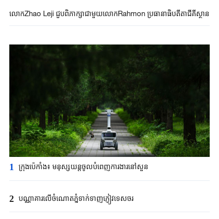
លោកZhao Leji ជួបពិភាក្សាជាមួយលោកRahmon ប្រធានាធិបតីតាជីគីស្ថាន
1
ក្រុងប៉េកាំង​៖ មនុស្សយន្ត​ចូលបំពេញ​ការងារនៅសួន​​
2
បណ្ណាគារលើចំណោតភ្នំទាក់ទាញភ្ញៀវទេសចរ