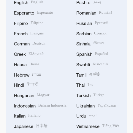
English
پښتو
English
Pashto
Esperanto
Română
Esperanto
Romanian
Filipino
Русский
Filipino
Russian
Français
Српски
French
Serbian
Deutsch
සිංහල
German
Sinhala
Ελληνικά
Español
Greek
Spanish
Hausa
Kiswahili
Hausa
Swahili
עברית
தமிழ்
Hebrew
Tamil
हिन्दी
ไทย
Hindi
Thai
Magyar
Türkçe
Hungarian
Turkish
Bahasa Indonesia
Українська
Indonesian
Ukrainian
Italiano
اردو
Italian
Urdu
日本語
Tiếng Việt
Japanese
Vietnamese