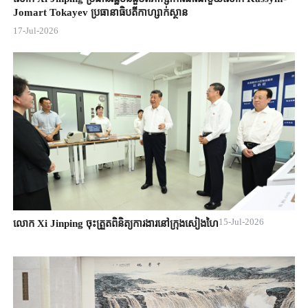
Jomart ​Tokayev ​ប្រធានាធិបតី​កាហ្សាក់ស្ថាន​
17-Jul-2026
15-Jul-2026
លោក Xi Jinping ចុះត្រួតពិនិត្យការងារនៅក្រុងសៀងហៃ