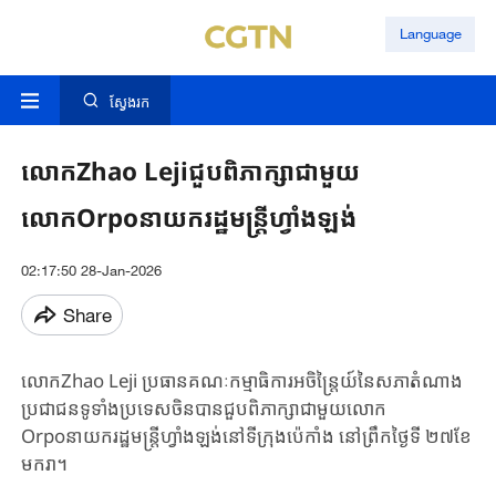
Language
ស្វែងរក
លោកZhao Lejiជួបពិភាក្សាជាមួយ
លោកOrpoនាយករដ្ឋមន្ត្រីហ្វាំងឡង់
02:17:50 28-Jan-2026
Share
លោកZhao Leji ប្រធានគណៈកម្មាធិការអចិន្ត្រៃយ៍នៃសភាតំណាង​
ប្រជាជនទូទាំង​ប្រទេស​ចិន​បានជួបពិភាក្សា​​ជាមួយលោក​
Orpoនាយករដ្ឋមន្ត្រីហ្វាំងឡង់នៅទីក្រុងប៉េកាំង នៅ​ព្រឹក​ថ្ងៃ​ទី​ ២៧ខែ​
មករា។