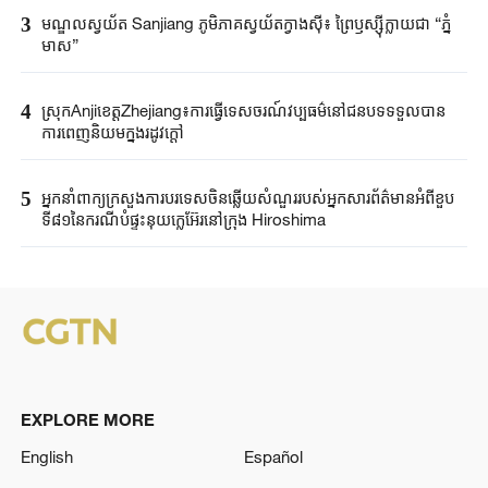
3
មណ្ឌលស្វយ័ត Sanjiang ភូមិភាគស្វយ័តក្វាងស៊ី៖ ព្រៃឫស្ស៊ីក្លាយជា “ភ្នំ
មាស”
4
ស្រុកAnjiខេត្តZhejiang៖ការធ្វើទេសចរណ៍វប្បធម៌នៅជនបទទទួលបាន
ការពេញនិយមក្នុងរដូវក្តៅ
5
អ្នកនាំពាក្យ​ក្រសួងការបរទេស​ចិនឆ្លើយសំណួរ​របស់​អ្នកសារព័ត៌មាន​អំពីខួប​
ទី៨១នៃ​ករណី​បំផ្ទុះនុយក្លេអ៊ែរ​នៅក្រុង ​Hiroshima ​
EXPLORE MORE
English
Español