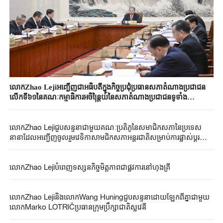
លោកZhao Lejiអញ្ជើញជាអធិបតីក្នុងកិច្ចប្រជុំប្រធានសភាតំណាងប្រជាជន
លើកទី៦១នៃគណៈកម្មាធិការអចិន្ត្រៃយ៍នៃសភាតំណាងប្រជាជនទូទាំង
ប្រទេសចិននីតិាកលទី១៤
លោកZhao Lejiជួបសន្ទនាជាមួយគណៈប្រតិភូនៃសមាជិកសភានៃប្រទេស
នានាដែលអញ្ជើញចូលរួមវេទិកាសាមជិកសភាអន្តរជាតិសម្រាប់ការផ្លាស់ប្តូរជា
មិត្តភាពឆ្នាំ២០២៥
លោកZhao Lejiបំពេញទស្សនកិច្ចមិត្តភាពជាផ្លូវការនៅហុងគ្រី
លោកZhao LejiនិងលោកWang Huningជួបសន្ទនាដោយឡែកពីគ្នាជាមួយ
លោកMarko LOTRIČប្រធានក្រុមប្រឹក្សាជាតិស្លូវេនី