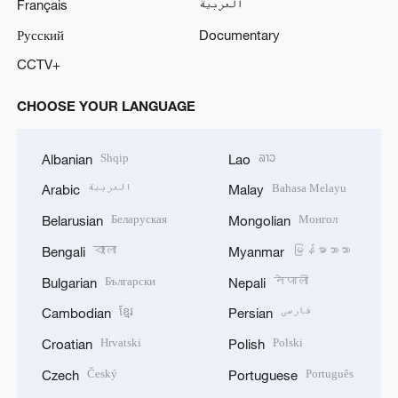
Français
العربية
Русский
Documentary
CCTV+
CHOOSE YOUR LANGUAGE
Shqip
ລາວ
Albanian
Lao
العربية
Bahasa Melayu
Arabic
Malay
Беларуская
Монгол
Belarusian
Mongolian
বাংলা
မြန်မာဘာသာ
Bengali
Myanmar
Български
नेपाली
Bulgarian
Nepali
ខ្មែរ
فارسی
Cambodian
Persian
Hrvatski
Polski
Croatian
Polish
Český
Português
Czech
Portuguese