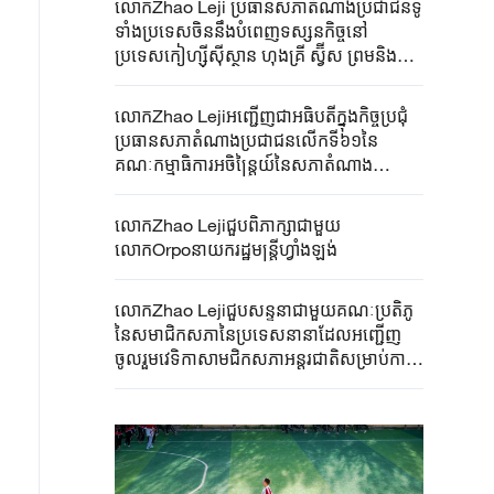
លោកZhao Leji ប្រធានសភាតំណាងប្រជាជនទូ
ទាំងប្រទេសចិននឹងបំពេញទស្សនកិច្ចនៅ
ប្រទេសកៀហ្ស៊ីស៊ីស្ថាន ហុងគ្រី ស្វ៊ីស ព្រមនិង
ចូលរួមមហាសន្និបាតប្រធានរដ្ឋសភាពិភពលោក
លើកទី៦ នៅប្រទេសស្វ៊ីស
លោកZhao Lejiអញ្ជើញជាអធិបតីក្នុងកិច្ចប្រជុំ
ប្រធានសភាតំណាងប្រជាជនលើកទី៦១នៃ
គណៈកម្មាធិការអចិន្ត្រៃយ៍នៃសភាតំណាង
ប្រជាជនទូទាំងប្រទេសចិននីតិាកលទី១៤
លោកZhao Lejiជួបពិភាក្សាជាមួយ
លោកOrpoនាយករដ្ឋមន្ត្រីហ្វាំងឡង់
លោកZhao Lejiជួបសន្ទនាជាមួយគណៈប្រតិភូ
នៃសមាជិកសភានៃប្រទេសនានាដែលអញ្ជើញ
ចូលរួមវេទិកាសាមជិកសភាអន្តរជាតិសម្រាប់ការ
ផ្លាស់ប្តូរជាមិត្តភាពឆ្នាំ២០២៥