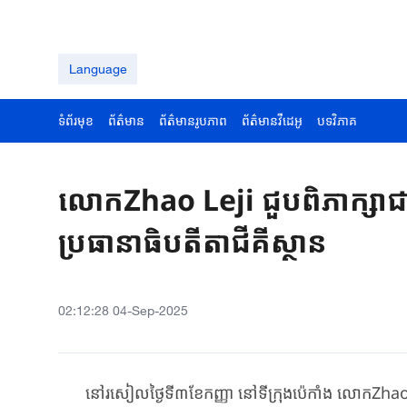
Language
ទំព័រមុខ
ព័ត៌មាន
ព័ត៌មានរូបភាព
ព័ត៌មានវីដេអូ
បទវិភាគ
លោកZhao Leji ជួបពិភាក្
ប្រធានាធិបតីតាជីគីស្ថាន
02:12:28 04-Sep-2025
នៅរសៀលថ្ងៃទី៣​ខែ​កញ្ញា នៅទីក្រុងប៉េកាំង លោក​Zhao Leji 