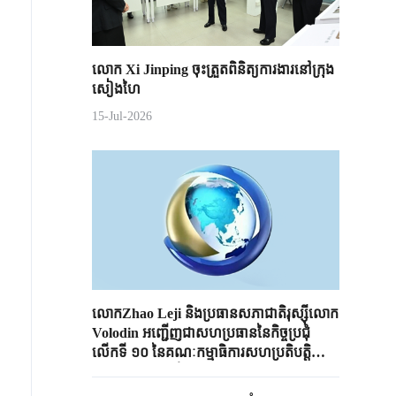
លោក Xi Jinping ចុះត្រួតពិនិត្យការងារនៅក្រុង
សៀងហៃ
15-Jul-2026
លោកZhao Leji និងប្រធានសភាជាតិរុស្ស៊ីលោក
Volodin អញ្ជើញជាសហប្រធាននៃកិច្ចប្រជុំ
លើកទី ១០ នៃគណៈកម្មាធិការសហប្រតិបត្តិ
ការសភាចិន-រុស្ស៊ី