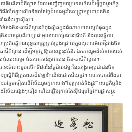
ាធិបតីតាជីគីស្ថាន ដែលអញ្ជើញ​មក​ប្រទេសចិនដើម្បីចូលរួម​កិច្ច
ពិធីរំលឹកខួបលើកទី៨០​នៃថ្ងៃ​ជ័យ​ជម្នះ​នៃសង្គ្រាមប្រជាជនចិន
ាំង​នឹង​ហ្វាស៊ីស។
នងចិន-តាជីគីស្ថានកំពុង​ស្ថិត​ក្នុង​ដំណាក់កាល​ល្អបំផុតក្នុង
​ចិន​បានជួបពិភាក្សា​ជាមួយលោកប្រធានាធិបតី និង​​បាន​ធ្វើ​ការ​
្រតិបត្តិការ​យុទ្ធសា​ស្ត្រគ្រប់​ជ្រុងជ្រោយ​ក្នុង​យុគ​ស​ម័យថ្មីរវាង​ចិន​
ីគី​ស្ថា​ន ដើម្បីអនុវត្ត​ឱ្យ​បាន​ល្អ​នូវ​គំនិត​ឯកភាពរួម​ដ៏សំខាន់របស់​
រ​ឥត​ឈប់ឈរ​សម្រាប់​សហគមន៍រួម​វាសនា​ចិន-តាជី​គី​ស្ថា​ន​។
ោះ​ខួបលើកទី៨០​នៃ​ថ្ងៃ​ជ័យ​ជម្នះ​នៃសង្គ្រាម​ប្រជាជនចិន
ព្ធ​ធ្វើ​ពិធីត្រួត​ពល​ដ៏​​ឱឡារិកយ៉ាង​ជោគ​ជ័យនូវ​​។ លោកបានរំពឹង​ថា
ែមទៀត​លើ​វិស័យ​​រួមគ្នា​កសាង​​​​​”ខ្សែ​ក្រវាត់​និងផ្លូវ” សេដ្ឋកិច្ច​និង​
ខ និ​ង​វិស័យផ្សេងៗទៀត ហើយធ្វើឱ្យកាន់តែស៊ីជម្រៅនូវ​​ការផ្លាស់​ប្តូរ