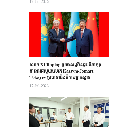
17-Jul-2026
លោក Xi Jinping ប្រធានរដ្ឋចិន​ជួបពិភាក្សា​
ការងារជាមួយ​លោក Kassym-Jomart ​
Tokayev ​ប្រធានាធិបតី​កាហ្សាក់ស្ថាន​
17-Jul-2026