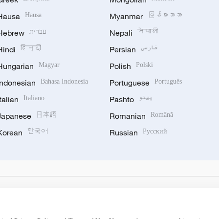
Hausa
Hausa
Myanmar
မြန်မာဘာသာ
Hebrew
עברית
Nepali
नेपाली
Hindi
हिन्दी
Persian
فارسی
Hungarian
Magyar
Polish
Polski
Indonesian
Bahasa Indonesia
Portuguese
Português
Italian
Italiano
Pashto
پښتو
Japanese
日本語
Romanian
Română
Korean
한국어
Russian
Русский