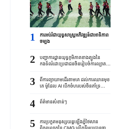
1
ការអប់រំជាយុទ្ធសាស្ត្រអភិវឌ្ឍន៍ជាអាទិភាព
ចម្បង
2
បញ្ជាការដ្ឋានយុទ្ធភូមិភាគខាងត្បូងនៃ
កងទ័ពរំដោះប្រជាជនចិនរៀបចំការល្បាត
ប្រុងជើងការនៅដែនទឹក ដែនអាកាសនិង
តំបន់ជុំវិញកោះ Huangyan ប្រទេសចិន
3
ពីការព្យាយាមដើរតាមគេ ដល់ការឈានមុខ
គេ ម៉ូដែល AI បើកចំហរបស់ចិនគាំទ្រយ៉ាង
ខ្លាំងដល់ការអភិវឌ្ឍនៃសេដ្ឋកិច្ចពិត
4
ព័ត៌មានសំខាន់ៗ
5
ការប្រកួតមនុស្សយន្តឡើងភ្នំថៃសាន
ពិភពលោកនៃ CMG លើកទីមួយបានចាប់