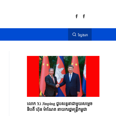
ស្វែងរក
លោក Xi Jinping ជួបសន្ទនាជាមួយសម្តេច
ធិបតី ហ៊ុន ម៉ាណែត នាយករដ្ឋមន្ត្រីកម្ពុជា