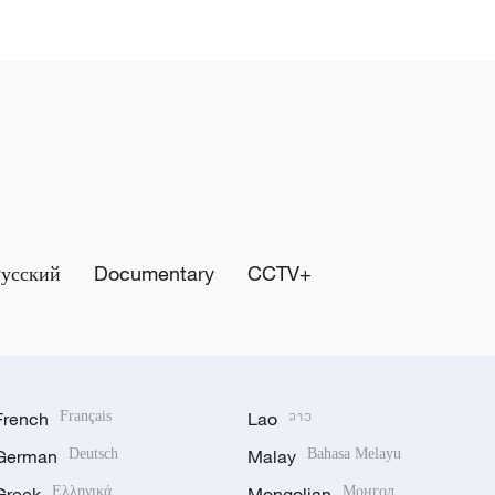
Русский
Documentary
CCTV+
French
Français
Lao
ລາວ
German
Deutsch
Malay
Bahasa Melayu
Greek
Ελληνικά
Mongolian
Монгол