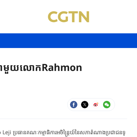
សាជាមួយលោកRahmon
ប្រធាន​គណៈ​កម្មាធិ​ការ​អចិន្ត្រៃយ៍​នៃ​សភា​តំណាង​ប្រជាជន​ទូ