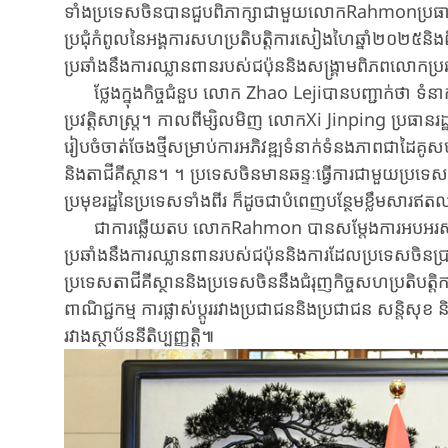
ទាំង​ប្រទេស​ចិន​បានជួបពិភាក្សា​ជាមួយ​លោក​Rahmon​ប្រធាន
ប្រជុំ​កំពូ​ល​នៃ​អង្គការសហប្រតិបត្តិការសៀងហៃឆ្នាំ២០២៥​និង
ប្រឆាំងនឹ​ងការឈ្លានពានរបស់ជប៉ុន​និង​សង្រ្គាម​ពិភពលោក​ប្រឆ
ថ្លែង​ក្នុង​កិច្ច​ជំនួប លោក Zhao Lejiបានបញ្ជាក់ថា ទំនាក់ទំ
ប្រវត្តិសាស្ត្រ។ កាលពីម្សិលមិញ លោកXi Jinping ប្រ​ធា​ន​រដ្ឋ
រៀបចំ​ចាត់​ចែង​ថ្មី​ស​ម្រា​ប់​ការអភិវឌ្ឍ​ទំនាក់ទំនង​ភាពជាដៃគូ​សហប
និង​តាជីគីស្ថាន។ ។ ប្រទេសចិនមានឆន្ទៈ​ធ្វើការជា​មួយ​ប្រទេស​តា​ជ
ប្រមុខ​រដ្ឋ​នៃ​ប្រទេស​ទាំង​ពីរ ក៏​ដូចជា​បំពេញ​បន្ថែម​ខ្លឹម​សា
ជា​ការ​ឆ្លើយ​តប លោក​Rahmon បានសម្តែង​ការ​អបអរសាទរចំព
ប្រឆាំងនឹងការឈ្លានពាន​របស់ជប៉ុន​និងការ​ដែល​ប្រទេស​ចិន​ប្រារ
ប្រ​ទេស​តាជីគី​ស្ថាន​និងប្រទេសចិន​នឹងជំរុញកិច្ចសហប្រតិបត្តិការបន្ថ
ពាណិជ្ជកម្ម ការ​ផ្លាស់​ប្តូរ​រវាង​ប្រជាជន​និង​ប្រជាជន ស​ន្តិ​សុ
រវាងស្ថាប័ន​នីតិ​ប្បញ្ញត្តិ៕​