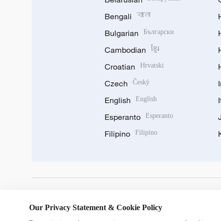
Bengali
বাংলা
Bulgarian
Български
Cambodian
ខ្មែរ
Croatian
Hrvatski
Czech
Český
English
English
Esperanto
Esperanto
Filipino
Filipino
DOWNLOAD OUR APP
Our Privacy Statement & Cookie Policy