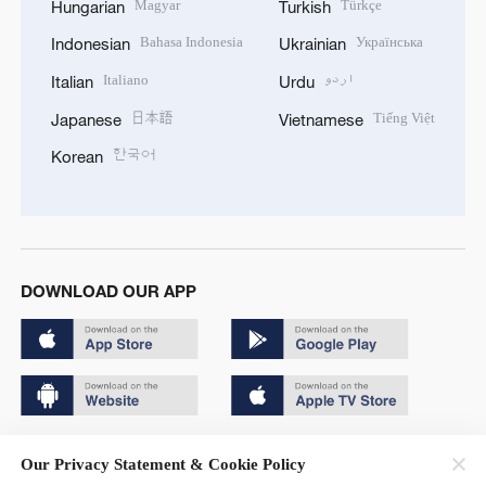
Magyar
Türkçe
Hungarian
Turkish
Bahasa Indonesia
Українська
Indonesian
Ukrainian
Italiano
اردو
Italian
Urdu
日本語
Tiếng Việt
Japanese
Vietnamese
한국어
Korean
DOWNLOAD OUR APP
Copyright © 2024 CGTN.
Our Privacy Statement & Cookie Policy