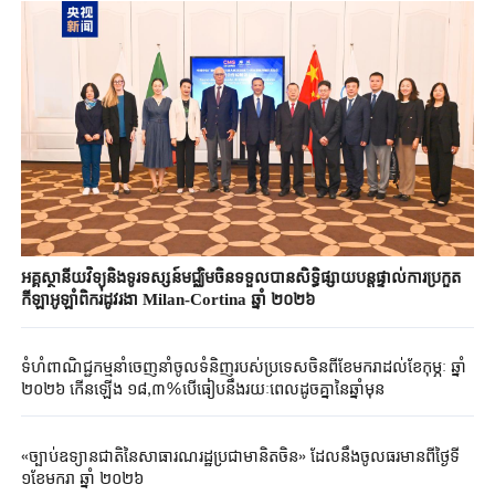
អគ្គស្ថានីយវិទ្យុនិងទូរទស្សន៍មជ្ឈិមចិនទទួលបានសិទ្ធិផ្សាយបន្តផ្ទាល់ការប្រកួត
កីឡាអូឡាំពិករដូវរងា Milan-Cortina ឆ្នាំ ២០២៦
ទំហំពាណិជ្ជកម្មនាំចេញនាំចូលទំនិញរបស់ប្រទេសចិនពីខែមករាដល់ខែកុម្ភៈ ឆ្នាំ
២០២៦ កើនឡើង ១៨,៣%បើធៀបនឹងរយៈពេលដូចគ្នានៃឆ្នាំមុន
«ច្បាប់ឧទ្យានជាតិនៃសាធារណរដ្ឋប្រជាមានិតចិន» ដែលនឹងចូលធរមានពីថ្ងៃទី
១ខែមករា ឆ្នាំ ២០២៦