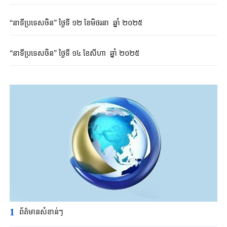
“នាទីប្រទេសចិន” ថ្ងៃទី ១២ ខែមិថរនា ឆ្នាំ ២០២៥
“នាទីប្រទេសចិន” ថ្ងៃទី ១៤ ខែសីហា​​ ឆ្នាំ ២០២៥
1
ព័ត៌មានសំខាន់ៗ​