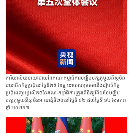
ការិយាល័យនយោបាយនៃគណៈកម្មាធិការមជ្ឈិមបក្សកុម្មុយនីស្តចិន
បានបើកកិច្ចប្រជុំនៅថ្ងៃទី២៥ ខែធ្នូ ដោយសម្រេចថានឹងរៀបចំកិច្ច
ប្រជុំពេញអង្គលើក៥នៃគណៈកម្មាធិការត្រួតពិនិត្យវិន័យនៃមជ្ឈិម
បក្សកុម្មុយនីស្តចិនអាណត្តិទី២០នៅថ្ងៃទី ១២ ដល់ថ្ងៃទី ១៤ ខែមករា
ឆ្នាំ ២០២៦៕