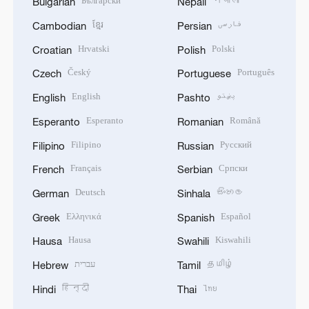
Български
नेपाली
Bulgarian
Nepali
ខ្មែរ
فارسی
Cambodian
Persian
Hrvatski
Polski
Croatian
Polish
Český
Português
Czech
Portuguese
English
پښتو
English
Pashto
Esperanto
Română
Esperanto
Romanian
Filipino
Русский
Filipino
Russian
Français
Српски
French
Serbian
Deutsch
සිංහල
German
Sinhala
Ελληνικά
Español
Greek
Spanish
Hausa
Kiswahili
Hausa
Swahili
עברית
தமிழ்
Hebrew
Tamil
हिन्दी
ไทย
Hindi
Thai