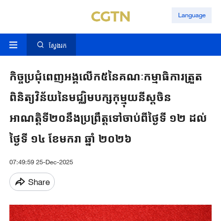
Language
ស្វែងរក
កិច្ចប្រជុំពេញអង្គលើក៥នៃគណៈកម្មាធិការត្រួត
ពិនិត្យវិន័យនៃមជ្ឈិមបក្សកុម្មុយនីស្តចិន
អាណត្តិទី២០នឹងប្រព្រឹត្តទៅចាប់ពីថ្ងៃទី ១២ ដល់
ថ្ងៃទី ១៤ ខែមករា ឆ្នាំ ២០២៦
07:49:59 25-Dec-2025
Share