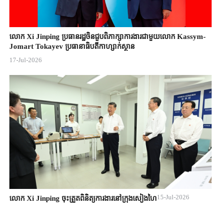
លោក Xi Jinping ប្រធានរដ្ឋចិន​ជួបពិភាក្សា​ការងារជាមួយ​លោក Kassym-
Jomart ​Tokayev ​ប្រធានាធិបតី​កាហ្សាក់ស្ថាន​
17-Jul-2026
15-Jul-2026
លោក Xi Jinping ចុះត្រួតពិនិត្យការងារនៅក្រុងសៀងហៃ