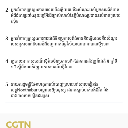
2
អ្នកនាំពាក្យ​ក្រសួង​ការបរទេសចិន​ឆ្លើយតបនឹង​សំណួរ​របស់​អ្នកសារព័ត៌មាន​
អំពី​ជំហរ​ប្រ​ឆាំង​នុយក្លេអ៊ែរ​ដ៏ច្បាស់លាស់នៃ​ក្តី​បំណងប្រជាជន​សំខាន់ៗ​របស់
ជប៉ុន​
3
អ្នកនាំពាក្យក្រសួងការពារជាតិចិនប្រកាសព័ត៌មាននិងឆ្លើយតបនឹងសំណួរ
របស់អ្នកសារព័ត៌មានអំពីបញ្ហាពាក់ព័ន្ធវិស័យយោធានាពេលថ្មីៗនេះ
4
រដ្ឋបាលអាកាសចរណ៍ស៊ីវិលចិនប្រកាសពី«ផែនការអភិវឌ្ឍន៍ជាតិ ៥ ឆ្នាំទី
១៥ ស្តីពីការអភិវឌ្ឍអាកាសចរណ៍ស៊ីវិល»
5
នាយករដ្ឋមន្ត្រីថៃ៖ហេតុការណ៍បាញ់ប្រហារនៅសាលារៀននៃ
ខេត្តNonthaburiបណ្តាលឱ្យមនុស្ស ៨នាក់ស្លាប់បាត់បង់ជីវិត និង
ជាង៣០នាក់ទៀតរងរបួស