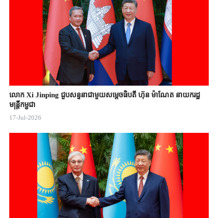
លោក Xi Jinping ជួបសន្ទនាជាមួយសម្តេចធិបតី ហ៊ុន ម៉ាណែត នាយករដ្ឋ
មន្ត្រីកម្ពុជា
17-Jul-2026