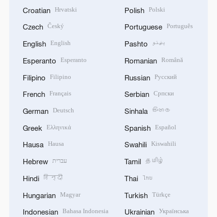
Hrvatski
Polski
Croatian
Polish
Český
Português
Czech
Portuguese
English
پښتو
English
Pashto
Esperanto
Română
Esperanto
Romanian
Filipino
Русский
Filipino
Russian
Français
Српски
French
Serbian
Deutsch
සිංහල
German
Sinhala
Ελληνικά
Español
Greek
Spanish
Hausa
Kiswahili
Hausa
Swahili
עברית
தமிழ்
Hebrew
Tamil
हिन्दी
ไทย
Hindi
Thai
Magyar
Türkçe
Hungarian
Turkish
Bahasa Indonesia
Українська
Indonesian
Ukrainian