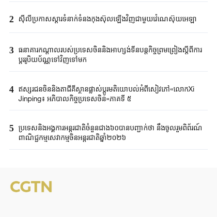
2
ស៊ីលីប្រកាសស្ដារទំនាក់ទំនងកុងស៊ុលឡើងវិញជាមួយវ៉េណេស៊ុយអេឡា
3
ធនាគារកណ្តាលរបស់ប្រទេសចិននិងអាហ្សង់ទីនបន្តកិច្ចព្រមព្រៀងស្តីពីការ
ប្តូររូបិយប័ណ្ណទៅវិញទៅមក
4
ឥស្សរជនចិននិងតាជីគីស្ថានផ្លាស់ប្តូរមតិយោបល់អំពីសៀវភៅ«លោកXi
Jinping៖ អភិបាលកិច្ចប្រទេសចិន»ភាគទី ៥
5
ប្រទេសនិងអង្គការអន្តរជាតិចំនួនជាង៦០បានបញ្ជាក់ថា នឹងចូលរួមពិព័រណ៍
ពាណិជ្ជកម្មសេវាកម្មចិនអន្តរជាតិឆ្នាំ២០២៦