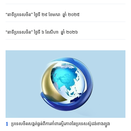
“នាទីប្រទេសចិន” ថ្ងៃទី ២៩ ខែមករា​​ ឆ្នាំ ២០២៥
“នាទីប្រទេសចិន” ថ្ងៃទី ៦ ខែសីហា ឆ្នាំ ២០២៦
1
ប្រទេសចិនសង្កត់ធ្ងន់ពីការគាំពារស្ថិរភាពនៃប្រទេសស៊ូដង់ខាងត្បូង