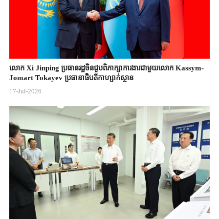
លោក Xi Jinping ប្រធានរដ្ឋចិន​ជួបពិភាក្សា​ការងារជាមួយ​លោក Kassym-
Jomart ​Tokayev ​ប្រធានាធិបតី​កាហ្សាក់ស្ថាន​
17-Jul-2026