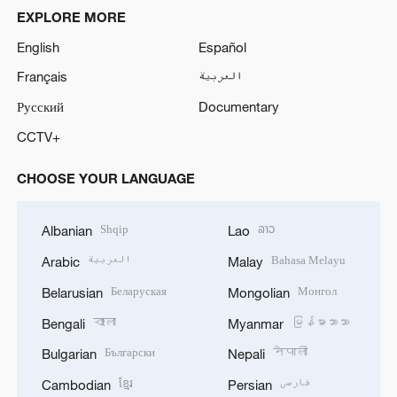
EXPLORE MORE
English
Español
Français
العربية
Русский
Documentary
CCTV+
CHOOSE YOUR LANGUAGE
Shqip
ລາວ
Albanian
Lao
العربية
Bahasa Melayu
Arabic
Malay
Беларуская
Монгол
Belarusian
Mongolian
বাংলা
မြန်မာဘာသာ
Bengali
Myanmar
Български
नेपाली
Bulgarian
Nepali
ខ្មែរ
فارسی
Cambodian
Persian