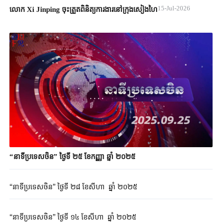
15-Jul-2026
លោក Xi Jinping ចុះត្រួតពិនិត្យការងារនៅក្រុងសៀងហៃ
“នាទីប្រទេសចិន” ថ្ងៃទី ២៥ ខែកញ្ញា ឆ្នាំ ២០២៥
“នាទីប្រទេសចិន” ថ្ងៃទី ២៨ ខែសីហា ឆ្នាំ ២០២៥
“នាទីប្រទេសចិន” ថ្ងៃទី ១៤ ខែសីហា​​ ឆ្នាំ ២០២៥