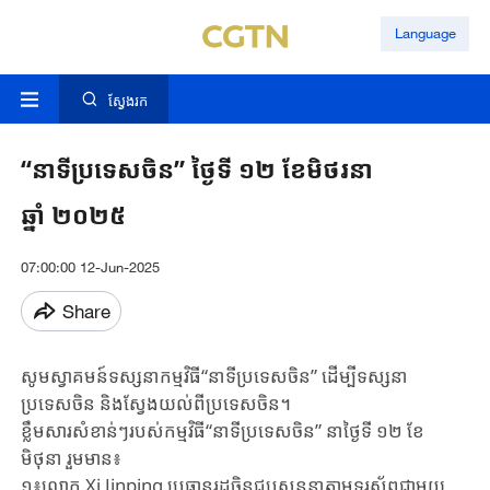
Language
ស្វែងរក
“នាទីប្រទេសចិន” ថ្ងៃទី ១២ ខែមិថរនា
ឆ្នាំ ២០២៥
07:00:00 12-Jun-2025
Share
សូមស្វាគមន៍ទស្សនាកម្មវិធី“នាទីប្រទេសចិន” ដើម្បីទស្សនា
ប្រទេសចិន និងស្វែងយល់ពីប្រទេសចិន។
ខ្លឹមសារសំខាន់ៗរបស់កម្មវិធី“នាទីប្រទេសចិន” នាថ្ងៃទី ១២ ខែ
មិថុនា រួមមាន៖
១៖លោក ​Xi Jinping ប្រធានរដ្ឋចិន​ជួបសន្ទនាតាមទូរស័ព្ទជាមួយ