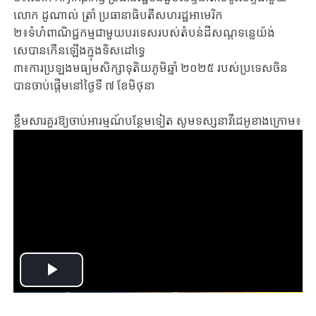
លោក ​ដូណាល់ ​ត្រាំ​ ប្រធានាធិបតី​សហរដ្ឋអាមេរិក
២៖ទំហំពាណិជ្ជកម្មជាមួយបរទេសរបស់តំបន់ដីសណ្ដទន្លេយ៉ង់
សេបានកើនឡើងក្នុងទិសដៅទ្វេ
៣៖ការប្រឡងមធ្យមសិក្សាទុតិយភូមិឆ្នាំ ២០២៥ របស់ប្រទេសចិន
បាន​ចាប់ផ្តើមនៅថ្ងៃទី ៧ ខែមិថុនា
ខ្លឹមសារគួរឱ្យចាប់អារម្មណ៍បន្ថែមទៀត សូមទស្សនាវីដេអូខាងក្រោម៖
Play