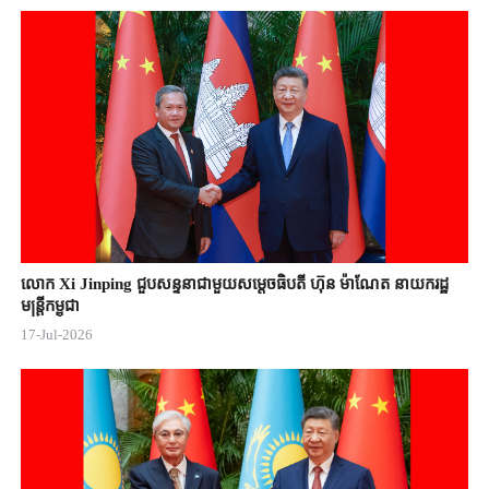
Video
លោក Xi Jinping ជួបសន្ទនាជាមួយសម្តេចធិបតី ហ៊ុន ម៉ាណែត នាយករដ្ឋ
មន្ត្រីកម្ពុជា
17-Jul-2026