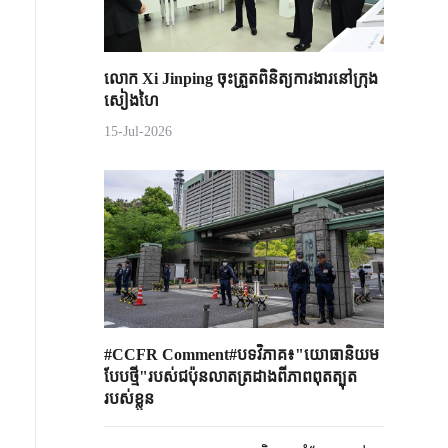
លោក Xi Jinping ចុះត្រួតពិនិត្យការងារនៅក្រុង
សៀងហៃ
15-Jul-2026
#CCFR Comment#បទវិភាគ៖"យោធានិយម
បែបថ្មី"របស់ជប៉ុនលាតត្រដាងពីភាពពុតត្បុត
របស់ខ្លួន