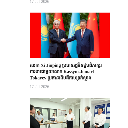
17-Jul-2026
លោក Xi Jinping ប្រធានរដ្ឋចិន​ជួបពិភាក្សា​
ការងារជាមួយ​លោក Kassym-Jomart ​
Tokayev ​ប្រធានាធិបតី​កាហ្សាក់ស្ថាន​
17-Jul-2026