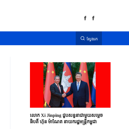
ស្វែងរក
លោក Xi Jinping ជួបសន្ទនាជាមួយសម្តេច
ធិបតី ហ៊ុន ម៉ាណែត នាយករដ្ឋមន្ត្រីកម្ពុជា