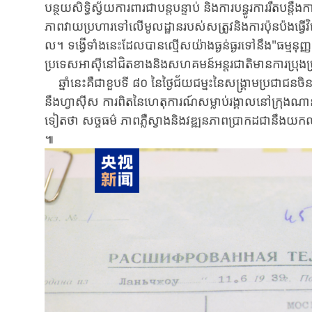
បន្ថយ​សិទ្ធិ​ស្វ័យ​ការ​ពារ​ជា​បន្ត​បន្ទាប់​ និង​ការ​បន្ធូរការរឹត
ភាពវាយប្រហារទៅលើមូលដ្ឋានរបស់សត្រូវ​និង​ការ​ប៉ុនប៉ង​ធ្វើ​​វិ
ល។ ​ទង្វើទាំងនេះ​ដែល​បាន​ល្មើស​យ៉ាង​ធ្ងន់ធ្ងរ​ទៅនឹង​"ធម្មនុញ
ប្រទេស​អាស៊ីនៅជិតខាងនិងសហគមន៍អន្តរជាតិ​មាន​ការប្រុងប្រយ័ត្ន
ឆ្នាំនេះគឺជាខួប​ទី ​៨០ ​នៃថ្ងៃជ័យជម្នះនៃសង្គ្រាមប្រជាជនចិន
នឹងហ្វាស៊ីស ​ការពិតនៃ​ហេតុការណ៍​សម្លាប់​រង្គាល​នៅក្រុងណានជី
ទៀតថា ​សច្ចធម៌ ​ភាពភ្លឺស្វាងនិងវឌ្ឍនភាព​ប្រាកដជា​នឹង​យកឈ្
៕​