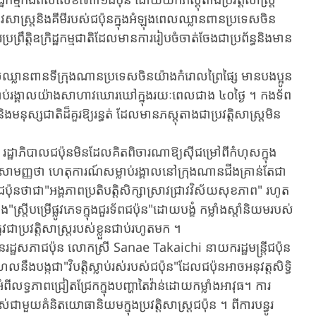
ាមជីវសាស្ត្រនិងគីមីរបស់​ជប៉ុនក្នុងអំឡុងពេលឈ្លានពានប្រទេសចិន
រព្រឹត្តិ​ឧក្រិដ្ឋកម្មជាតិ​ដែលមាន​ការ​​រៀបចំ​ចាត់​ចែង​ជាប្រព័ន្ធនិង​មាន
ល​ឈ្លានពាន​ទីក្រុងណាន​ប្រទេស​ចិន​យ៉ាងកំរោលព្រៃផ្សៃ មានបងប្អូន
សម្លាប់រង្គាលយ៉ាងសាហាវឃោរ​ឃៅក្នុង​រយៈពេលជាង ​៤០ថ្ងៃ ​។ ​កង​ទ័ព​
មនុស្ស​ជាតិ​ដ៏​គួរ​ឱ្យ​រន្ធត់ ​ដែល​មានភស្តុតាងជាប្រវត្តិសាស្ត្រ​មិន
ដ្ឋាភិបាលជប៉ុន​មិនដែល​គិត​ពិចារណាឱ្យ​ស៊ីជម្រៅ​ពី​កំហុស​ក្នុង​
ងសាមញ្ញ​ថា ​ហេតុការណ៍​សម្លាប់​រង្គាល​នៅក្រុង​ណានជីង​គ្រាន់តែ​ជា​
ជា​"អង្គភាពប្រតិបត្តិ​សិក្សា​ស្រាវ​ជ្រាវ​វិស័យ​សុខភាព" ​រហូត​
រ្តីបម្រើផ្លូវភេទ​ក្នុង​ជួរ​ទ័ព​ជប៉ុន"​ដោយ​បង្ខំ ​កម្លាំងស្តាំនិយម​របស់
ូវ​ជាប្រវត្តិសាស្ត្រ​របស់ខ្លួន​ជាប់​រហូត​មក ​។
រដ្ឋសភាជប៉ុន ​លោកស្រី ​Sana​e ​Takaichi ​នាយករដ្ឋមន្ត្រីជប៉ុន​
លនឹងបង្កជា​"វិបត្តិស្លាប់រស់របស់ជប៉ុន"​ដែល​ជប៉ុនអាចអនុវត្តសិទិ្ធ
ទ្ធភាពជ្រៀតជ្រែក​ក្នុង​បញ្ហា​តៃវ៉ាន់​ដោយ​កម្លាំងអាវុធ។ ​ការ
មួយ​គំនិត​យោធានិយម​ក្នុងប្រវត្តិសាស្ត្រជប៉ុន ​។ ​ពី​ការ​បន្ធូរ