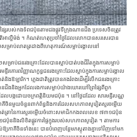
ៃរបស់កងទ័ពជប៉ុន​តាម​ដង​ផ្លូវ​ទី​ក្រុង​ណាន​ជីង ​ប្រទេសចិន​ត្រូវ
​អាល្លឺម៉ង់ ។ ​កំណត់ហេតុប្រចាំថ្ងៃ​ដែល​លោក​បានសរសេរ​បាន
ួយ​សម្រាប់​លាតត្រដាង​ពី​ហេតុការណ៍​សម្លា​ប់​រង្គាល​នៅ​
ម្រាប់​ជន​រង​គ្រោះ​ដែល​បាន​ស្លាប់បាត់បងជីវិតក្នុង​ការសម្លាប់
មន្ទីរ​គោរព​វិញ្ញាណក្ខន្ធជនរងគ្រោះ​ដែល​ស្លាប់​ក្នុងការសម្លាប់រង្គាល
និងឱឡារិក។ ភ្លេងជាតិត្រូវ​បាន​គង​រំពង​ដើម្បីរំលឹកជនរងគ្រោះ
ង​ណាន​ជីងនិងអ្នកដែលរងការសម្លាប់យ៉ាងឃោរឃៅព្រៃផ្សៃពី​ពួក
ល​បង្ក​ដោយ​ចក្រពត្តិនិយម​ជប៉ុន ​។ ​នៅ​ថ្ងៃ​ដដែល សារមន្ទីរ​បណ្ណ​
ភាគី​ចិន​មួយចំនួនពាក់ព័ន្ធនិងការ​ដែល​សហភាព​សូវៀត​សួរចម្លើយ​​
ត់ត្រា​នៃ​ការសួរចម្លើយ​ចំពោះ​សមាជិក​កងពលលេខ ​៧៣១​ជប៉ុន ​
ុន​​និង​លិខិត​ផ្លូវការ​ផ្ទៃក្នុងរបស់​សហភាព​​សូ​វៀត ​។ តាមការ
ល់ឱ្យភាគីចិនទាំងនេះ បានបំពេញបន្ថែមភស្តុតាងគ្នាទៅ​វិញ​ទៅ​មក
ដ្ឋកម្ម​កងពល​លេខ​៧៣១​ជប៉ុន ដោយយកភស្តុតាងប្រវត្តិសាស្ត្រ