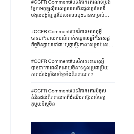
#CCFR Comment#បទវិភាគ៖កំណែទម្រង់
ផ្នែកអេកូឡូស៊ីរបស់ប្រទេសចិនផ្តល់នូវផែនទី
ចង្អុលបង្ហាញផ្លូវដែលអាចចម្លងបានសម្រាប់
ប្រទេសកំពុងអភិវឌ្ឍន៍
#CCFR Comment#បទវិភាគ៖ហេតុអ្វី
បានជា"របាយការណ៍ពាក់កណ្តាលឆ្នាំ"នៃសេដ្ឋ
កិច្ចចិនក្លាយទៅជា"យុថ្កាស្ថិរភាព"សម្រាប់សេដ្ឋ
កិច្ចសកល?
#CCFR Comment#បទវិភាគ៖៖ហេតុអ្វី
បានជា"ការផលិតដោយចិន"ទទួលប្រជាប្រិយ
ភាពយ៉ាងខ្លាំងនៅទូទាំងពិភពលោក?
#CCFR Comment#បទវិភាគ៖ការបំផុស
គំនិតដល់ពិភពលោកពីដំណើរតស៊ូរបស់បក្ស
កុម្មុយនីស្តចិន