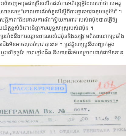
បន្តឹងការនាំចេញអាវុធជាច្រើនលើក​ដល់​ការ​អភិវឌ្ឍ​អ្វី​ដែល​ហៅ​ថា ​សមត្ថ
សោធន​កម្ម​"គោល​ការណ៍ចំនួនបីស្តីពីការគ្មានអាវុធ​នុយក្លេអ៊ែរ" ​។
្ញសន្តិភាព"​និង​គោលការណ៍"ស្វ័យការពារ"​របស់​ជប៉ុន​បាន​ធ្វើ​ឱ្យ​
​ខ្ពស់​ចំពោះ​និន្នាការ​យុទ្ធ​សាស្ត្រ​របស់ជប៉ុន ​។
ប្រឆាំងនឹង​ការឈ្លានពាន​រប​ស់​ជប៉ុន​និង​សង្គ្រាម​ពិភពលោកប្រឆាំង
ង​មិនអាចលុបបំបាត់បានទេ ​។ ​ប្រវតិ្តសាស្ត្រ​នឹង​បញ្ជាក់​ម្តង
នះលើ​ទុច្ចរឹត ​ភាពខ្មៅងងឹត ​និង​ការ​ដើរ​ថយ​ក្រោយ​ជាក់ជាមិនខាន ​