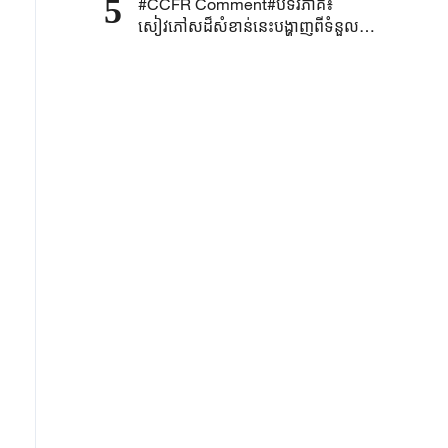
5
#CCFR Comment#បទវិភាគ៖
ទូលាយ
សៀវភៅសដ៏សំខាន់នេះបង្ហាញពីទំនួលខុស
ត្រូវរបស់ប្រទេសធំស្តីពីការធ្វើឱ្យអភិបាល
កិច្ចសកលមានសុក្រឹតភាពតាមរយៈកំណែ
ទម្រង់