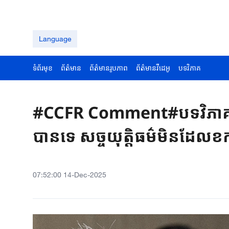
Language
ទំព័រមុខ
ព័ត៌មាន
ព័ត៌មានរូបភាព
ព័ត៌មានវីដេអូ
បទវិភាគ
#CCFR Comment#បទវិភាគ៖ប្រ
បានទេ សច្ចយុត្តិធម៌មិនដែល
07:52:00 14-Dec-2025