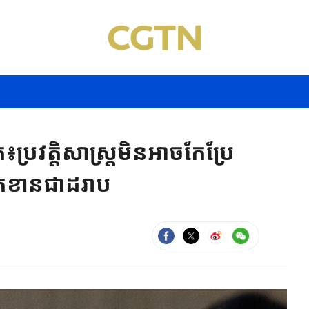
វតិ្តសាស្ត្រមិនអាចកែប្រែ
ខកខានជាដរាប