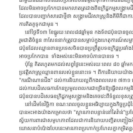
ដែលមិនអាចប្រកែកបានមក​លាត​ត្រដាង​ពី​ឧក្រិ​ដ្ឋ​កម្ម​សង្គ្រ
ដែល​បាន​បញ្ជាក់​សារជាថ្មីថា សង្គ្រាមជីវសាស្ត្រនិងគីមីគឺជា​ការ​ប្
ការគិតគូទុកជាមុន ​។
នៅថ្ងៃទី​១៣ ​ខែធ្នូរយៈពេល​​៨៨​ឆ្នាំមុន ​កងទ័ពជប៉ុនបានចូ
រួមជាតិចំនួន ​៣​សែននាក់​ត្រូវ​បាន​សម្លាប់​ក្នុង​ហេតុ​ការណ៍
ជប៉ុន​ដែល​ឈ្លានពានប្រទេសចិន​បានប្រព្រឹត្ត​បទឧក្រិដ្ឋប្រឆាំងនិង​
អាចប្រកែក​បាន ​ទាំង​អស់នេះ​មិនអាចបំភាន​បា​ន​ទេ ​។
ប៉ុន្តែ ​គិតរហូតមកដល់សព្វថ្ងៃនេះអស់​រយៈ​ពេល ​៨០ ​ឆ្នាំមក ​រ
ប្រវត្តិសាស្ត្រ​ឈ្លានពានរបស់ខ្លួន​នោះទេ ​។ ពី​ការ​និយាយ​យ៉ា
"ករ​ណី​ណានជីង" ​ដល់ការ​និយាយល្អពី​កងពលលេខ ​៧៣១ ​ជប៉ុន​ថា
ដល់​ការ​បដិសេធការ​កែន​ប្រមូលពលករ​ជាច្រើន​ឱ្យ​ធ្វើ​ពលកម្ម​និង​"ស្
ជប៉ុន​បាន​បដិ​សេធ​ឧក្រិដ្ឋកម្ម​សង្គ្រាម​និង​គេច​វេះ​ពី​ទំនួល​ខុសត្រ
នៅដើមខែវិច្ឆិកា ​ខណៈពេលចូលខ្លួនអធិប្បាយក្នុងកិច្ចប្រជុំនៃ
បានអះអាងយ៉ាងកម្រោលថា ​"ស្ថានភាព​បន្ទាន់​នៅ​តៃ​វ៉ាន់"​ប្រហែ
ស្វ័យ​ការ​ពារ​ជា​សមូហភាព​ដែល​ជាការនិយាយបញ្ឆិតបញ្ឆៀង​អំពី​ល
ឃោសនាបំប៉ោងបែបនេះ​មាន​ភាព​ប្រហាក់ប្រហែល​គ្នា​កម្រិត​ខ្ពស់​ជា​