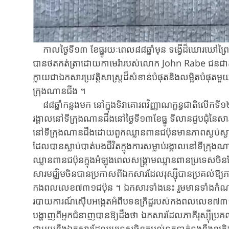
កាលថ្ងៃទី១៣ ​ខែធ្នូ​រយៈពេល​៨៨​ឆ្នាំមុន ​ទង្វើដ៏ឃោរឃៅ​ព្រៃផ្ស
បានថតកត់ត្រា​ដោយ​កាមេរ៉ា​របស់​លោក ​John ​Rabe ​ជន​ជាតិ
ក្លាយជា​ឯក​សារ​ប្រវត្តិសាស្រ្តដ៏សំខាន់បំផុត​​និង​លម្អិត​បំផុតម
ក្រុងណានជីង ​។
៨៨ឆ្នាំកន្លងមក ​នៅក្នុងទិវា​គោរព​វិញ្ញាណក្ខន្ធជាតិលើកទី១២ស
រង្គាលនៅទីក្រុងណានជីង​នៅ​ថ្ងៃទី១៣​ខែ​ធ្នូ​ ទីលាន​ជួប​ជុំ​នៃសារ
នៅទីក្រុង​ណា​ន​ជីង​ដោយពួកឈ្លានពានជប៉ុនមានភាពស្ងប់ស្ងាត់
ដែលបានស្លាប់បាត់បងជីវិត​ក្នុងការសម្លាប់រង្គាល​នៅទី​ក្រុ
ឈ្លានពាន​ជប៉ុន​ក្នុង​អំឡុង​ពេល​សង្គ្រាមឈ្លានពានប្រទេសចិន​ដែ
សារ​មជ្ឈិមចិន​បានប្រកាសពី​ឯកសារដែល​រុស្ស៊ីបានប្រគល់​ឱ្យ​
កង​ពល​លេខ៧៣១ជប៉ុន ​។ ​ឯកសារ​ទាំង​នេះ ​រួមមានទាំង​កំណ
របាយ​ការណ៍​ស៊ើបអង្កេត​អំពី​បទឧក្រិដ្ឋរបស់​កង​ពល​លេខ​៧៣១​ជប៉
បង្ហាញពីអ្នកជំនាញបានឱ្យដឹងថា ឯក​សារ​ដែលភាគីរុស្ស៊ីប្រគ
ជាមួយនឹងឯកសារដែលប្រទេស​ចិន​តម្កល់ទុកទាក់​ទង​នឹង​ឧក្រិ