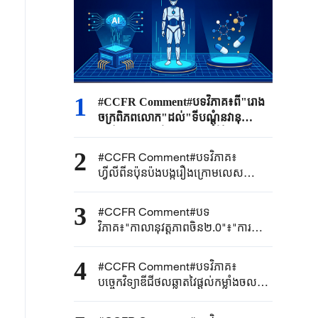
1
#CCFR Comment#បទវិភាគ៖ពី"រោង
ចក្រពិភពលោក"ដល់"ទីបណ្តុំនវានុ
វត្តន៍សកល" តើ"ផលិតផលថ្មីបំផុត
ចំនួនបី"បង្កើតជាថ្មីឡើងវិញនូវមូលដ្ឋានគ្រឹះ
2
#CCFR Comment#បទវិភាគ៖
នៃពាណិជ្ជកម្មអន្តរជាតិរបស់ប្រទេសចិន
ហ្វីលីពីនប៉ុនប៉ងបង្ករឿងក្រោមលេស
តាមរបៀបណា
សមុទ្រចិនខាងត្បូង ពិតជាអសាឥតការជាក់
ជាមិនខាន
3
#CCFR Comment#បទ
វិភាគ៖"កាលានុវត្តភាពចិន២.0"៖"ការច្នៃ
ប្រឌិតថ្មីក្នុងទ្រង់ទ្រាយធំ"ផ្តល់ជាចម្លើយថា
ចិនកំពុងចែករំលែកកម្លាំងចលករនៃការច្នៃ
4
#CCFR Comment#បទវិភាគ៖
ប្រឌិតថ្មីជាមួយពិភពលោក
បច្ចេកវិទ្យាឌីជីថលឆ្លាតវៃផ្តល់កម្លាំងចលករ
ដល់ខ្សែសង្វាក់ផ្គត់ផ្គង់ដើម្បីប្រមូលផ្តុំកម្លាំង
តភ្ជាប់ជាមួយពិភពលោកដែលកាន់តែធំ