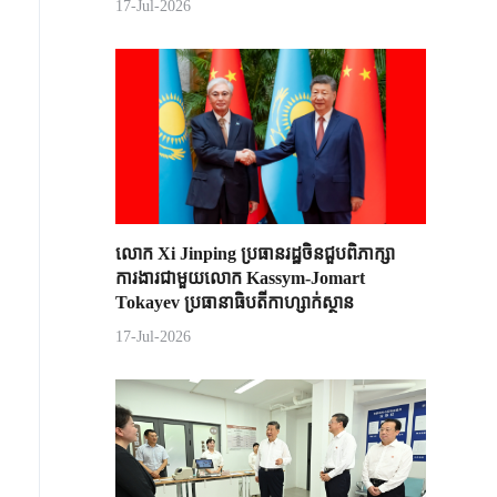
17-Jul-2026
លោក Xi Jinping ប្រធានរដ្ឋចិន​ជួបពិភាក្សា​
ការងារជាមួយ​លោក Kassym-Jomart ​
Tokayev ​ប្រធានាធិបតី​កាហ្សាក់ស្ថាន​
17-Jul-2026