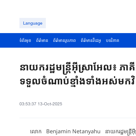
Language
ទំព័រមុខ
ព័ត៌មាន
ព័ត៌មានរូបភាព
ព័ត៌មានវីដេអូ
បទវិភាគ
នាយករដ្ឋមន្ត្រីអ៊ីស្រាអែល៖ ភា
ទទួលចំណាប់ខ្មាំងទាំងអស់មកវ
03:53:37 13-Oct-2025
លោក ​​Benjamin Netanyahu ​នាយករដ្ឋមន្ត្រី​អ៊ីស្រាអ