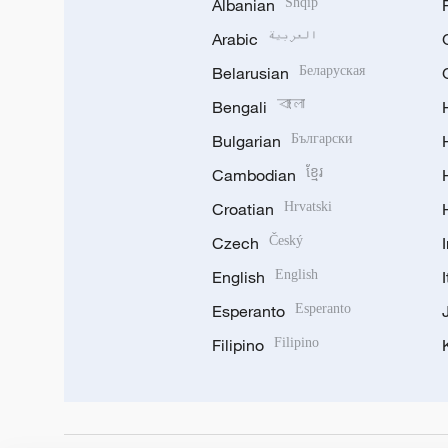
Albanian
Shqip
Arabic
العربية
Belarusian
Беларуская
Bengali
বাংলা
Bulgarian
Български
Cambodian
ខ្មែរ
Croatian
Hrvatski
Czech
Český
English
English
Esperanto
Esperanto
Filipino
Filipino