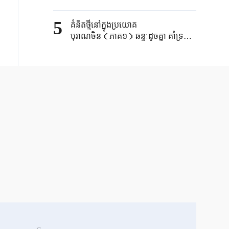
5
គំនិតថ្មីនៅក្នុងប្រយោគ
បុរាណចិន（ភាគ១）ឆន្ទៈដូចគ្នា គាំទ្រ
និងជួយគ្នា