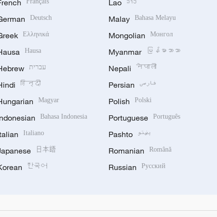
French
Français
Lao
ລາວ
German
Deutsch
Malay
Bahasa Melayu
Greek
Ελληνικά
Mongolian
Монгол
Hausa
Hausa
Myanmar
မြန်မာဘာသာ
Hebrew
עברית
Nepali
नेपाली
Hindi
हिन्दी
Persian
فارسی
Hungarian
Magyar
Polish
Polski
Indonesian
Bahasa Indonesia
Portuguese
Português
Italian
Italiano
Pashto
پښتو
Japanese
日本語
Romanian
Română
Korean
한국어
Russian
Русский