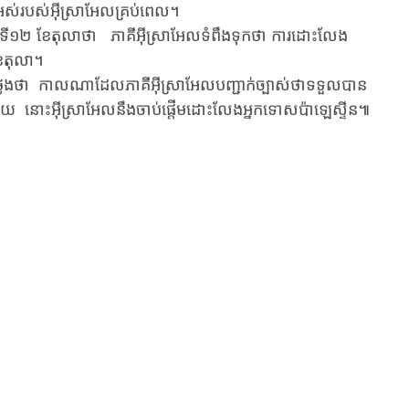
ំងអស់​របស់​​អ៊ីស្រាអែល​គ្រប់ពេល។
១២ ខែ​តុលាថា ​​​ភាគី​អ៊ីស្រាអែល​ទំពឹង​ទុក​ថា ​​ការដោះលែង​
ខែតុលា។ ​
លែងថា ​​កាលណា​ដែល​​ភាគី​អ៊ីស្រាអែល​បញ្ជាក់ច្បាស់​ថា​ទទួលបាន​
ង​រួចហើយ នោះ​អ៊ីស្រាអែល​នឹង​ចាប់ផ្តើម​ដោះលែង​អ្នកទោសប៉ាឡេស្ទីន៕​​​