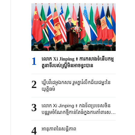
1
លោក Xi Jinping ៖ ការកសាងទំនើបកម្ម
តួនាទីរបស់ស្ត្រីមិនអាចខ្វះបាន
2
ឃ្លីបវីដេអូឯកសារ រួមគ្នារំលឹកជ័យជម្នះនៃ
យុត្តិធម៌
3
លោក Xi Jinping ៖ កងទ័ពប្រទេសចិន
បន្តរួមចំណែកថ្មីកាន់តែធំក្នុងការគាំពារសន្តិ
ភាពសកល
4
អានុភាពនៃសន្តិភាព