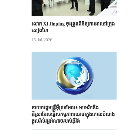
លោក Xi Jinping ចុះត្រួតពិនិត្យការងារនៅក្រុង
សៀងហៃ
15-Jul-2026
នាយករដ្ឋមន្ត្រីអ៊ីស្រាអែល៖ អាមេរិកនិង
អ៊ីស្រាអែលធ្វើសកម្មភាពយោធាក្នុងគោលបំណង
ផ្តួលរំលំរដ្ឋអំណាចរបស់អ៊ីរ៉ង់