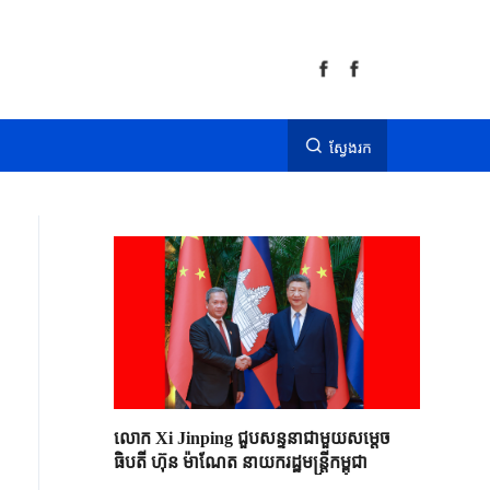
ស្វែងរក
លោក Xi Jinping ជួបសន្ទនាជាមួយសម្តេច
ធិបតី ហ៊ុន ម៉ាណែត នាយករដ្ឋមន្ត្រីកម្ពុជា