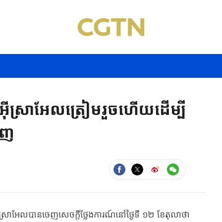
គីអ៊ីស្រាអែលត្រៀមរួចហើយដើម្បី
ិញ
ែល​​បាន​ចេញសេចក្តីថ្លែងការណ៍​នៅ​ថ្ងៃទី ១២ ខែតុលាថា ​​