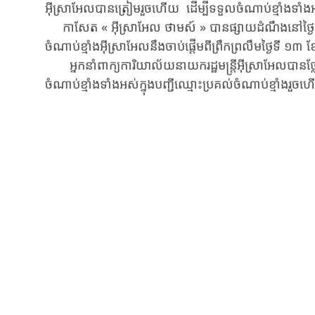
អ៊ីស្រាអែល​បាន​ត្រៀម​រួច​ហើយ​ ​ដើម្បីទទួល​​​ចំណាប់ខ្មាំង​​ទា
កាសែត « ​អ៊ីស្រាអែល ថាមស៍ » ​​បាន​ផ្សាយ​ដំណឹង​នៅ​ថ្ងៃទី​
ចំណាប់​ខ្មាំង​អ៊ីស្រាអែល​នឹង​​ចាប់ផ្តើម​ពី​ព្រឹកព្រលឹម​ថ្ងៃទី ១៣ 
អ្នកនាំពាក្យ​ការិយាល័យ​នាយក​រដ្ឋមន្ត្រី​អ៊ីស្រាអែល​បាន​ថ្
ចំណាប់​ខ្មាំង​ទាំងអស់​ក្នុង​​​បញ្ជីឈ្មោះ​​ប្រគល់​ចំណាប់​ខ្មាំ