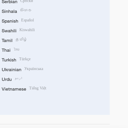
Serbian
Српски
Sinhala
සිංහල
Spanish
Español
Swahili
Kiswahili
Tamil
தமிழ்
Thai
ไทย
Turkish
Türkçe
Ukrainian
Українська
Urdu
اردو
Vietnamese
Tiếng Việt