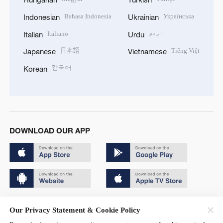
Bahasa Indonesia
Українська
Indonesian
Ukrainian
Italiano
اردو
Italian
Urdu
日本語
Tiếng Việt
Japanese
Vietnamese
한국어
Korean
DOWNLOAD OUR APP
Copyright © 2024 CGTN.
Our Privacy Statement & Cookie Policy
京ICP备20000184号