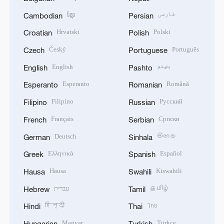
ខ្មែរ
فارسی
Cambodian
Persian
Hrvatski
Polski
Croatian
Polish
Český
Português
Czech
Portuguese
English
پښتو
English
Pashto
Esperanto
Română
Esperanto
Romanian
Filipino
Русский
Filipino
Russian
Français
Српски
French
Serbian
Deutsch
සිංහල
German
Sinhala
Ελληνικά
Español
Greek
Spanish
Hausa
Kiswahili
Hausa
Swahili
עברית
தமிழ்
Hebrew
Tamil
हिन्दी
ไทย
Hindi
Thai
Magyar
Türkçe
Hungarian
Turkish