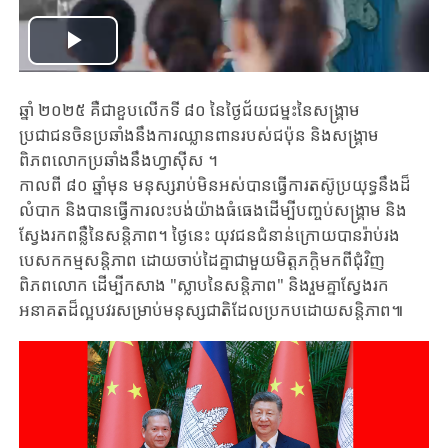
Play
Video
ឆ្នាំ ២០២៥ គឺជាខួបលើកទី ៨០ នៃថ្ងៃជ័យជម្នះនៃសង្រ្គាម
ប្រជាជនចិនប្រឆាំងនឹងការឈ្លានពានរបស់ជប៉ុន និងសង្រ្គាម
ពិភពលោកប្រឆាំងនឹងហ្វាស៊ីស ។
កាលពី ៨០ ឆ្នាំមុន មនុស្សរាប់មិនអស់បានធ្វើការតស៊ូប្រយុទ្ធនឹងដ៏
លំបាក និងបានធ្វើការលះបង់យ៉ាងធំធេងដើម្បីបញ្ចប់សង្គ្រាម និង
ស្វែងរកពន្លឺនៃសន្តិភាព។ ថ្ងៃនេះ យុវជនជំនាន់ក្រោយបានរ៉ាប់រង
បេសកកម្មសន្តិភាព ដោយចាប់ដៃគ្នាជាមួយមិត្តភក្តិមកពីជុំវិញ
ពិភពលោក ដើម្បីកសាង "ស្លាបនៃសន្តិភាព" និងរួមគ្នាស្វែងរក
អនាគតដ៏ល្អបវរសម្រាប់មនុស្សជាតិដែលប្រកបដោយសន្តិភាព៕