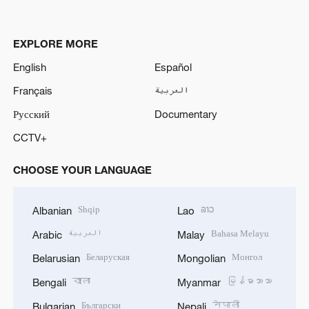
EXPLORE MORE
English
Español
Français
العربية
Русский
Documentary
CCTV+
CHOOSE YOUR LANGUAGE
Shqip
ລາວ
Albanian
Lao
العربية
Bahasa Melayu
Arabic
Malay
Беларуская
Монгол
Belarusian
Mongolian
বাংলা
မြန်မာဘာသာ
Bengali
Myanmar
Български
नेपाली
Bulgarian
Nepali