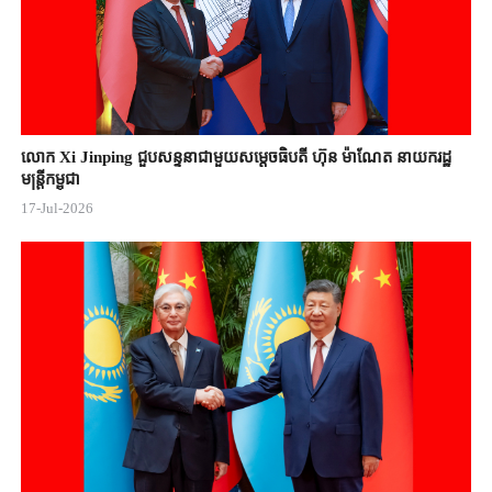
លោក Xi Jinping ជួបសន្ទនាជាមួយសម្តេចធិបតី ហ៊ុន ម៉ាណែត នាយករដ្ឋ
មន្ត្រីកម្ពុជា
17-Jul-2026