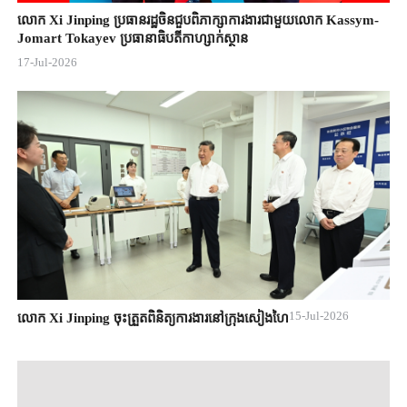
លោក Xi Jinping ប្រធានរដ្ឋចិន​ជួបពិភាក្សា​ការងារជាមួយ​លោក Kassym-
Jomart ​Tokayev ​ប្រធានាធិបតី​កាហ្សាក់ស្ថាន​
17-Jul-2026
15-Jul-2026
លោក Xi Jinping ចុះត្រួតពិនិត្យការងារនៅក្រុងសៀងហៃ