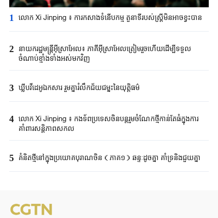
1
លោក Xi Jinping ៖ ការកសាងទំនើបកម្ម តួនាទីរបស់ស្ត្រីមិនអាចខ្វះបាន
2
នាយករដ្ឋមន្ត្រីអ៊ីស្រាអែល៖ ភាគីអ៊ីស្រាអែលត្រៀមរួចហើយដើម្បីទទួល
ចំណាប់ខ្មាំងទាំងអស់មកវិញ
3
ឃ្លីបវីដេអូឯកសារ រួមគ្នារំលឹកជ័យជម្នះនៃយុត្តិធម៌
4
លោក Xi Jinping ៖ កងទ័ពប្រទេសចិនបន្តរួមចំណែកថ្មីកាន់តែធំក្នុងការ
គាំពារសន្តិភាពសកល
5
គំនិតថ្មីនៅក្នុងប្រយោគបុរាណចិន（ភាគ១）ឆន្ទៈដូចគ្នា គាំទ្រនិងជួយគ្នា