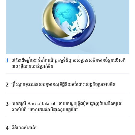
1
៧ ខែដើមឆ្នាំនេះ ទំហំពាណិជ្ជកម្មទំនិញរបស់ប្រទេសចិនមានចំនួនលើសពី
៣០ ទ្រីលានយាន់ប្រាក់ចិន
2
គ្រឹះស្ថាន​ទុនបរទេស​បន្តមាន​សុទិដ្ឋិនិយម​ចំពោះសេដ្ឋកិច្ច​ប្រទេសចិន​​
3
លោកស្រី Sanae ​Takaichi ​នាយករដ្ឋមន្ត្រី​ជប៉ុន​បង្ហាញជំហរមិន​ច្បាស់​
លាស់​អំពី ​“គោលការណ៍បី​គ្មាននុយក្លេអ៊ែរ​”​
4
ព័ត៌មានសំខាន់ៗ