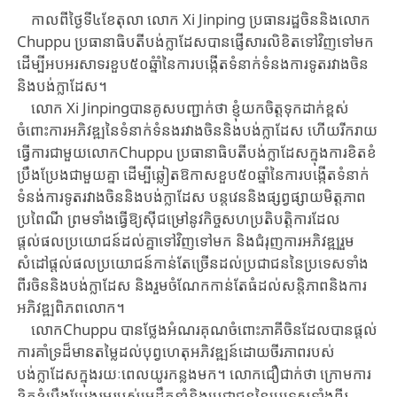
កាលពីថ្ងៃទី៤ខែតុលា លោក Xi Jinping​ ប្រធានរដ្ឋចិននិងលោក
Chuppu ប្រធានាធិបតី​បង់ក្លាដែសបានផ្ញើសារលិខិតទៅវិញទៅមក
ដើម្បីអបអរសាទរ​ខួប៥០ឆ្នំាំនៃការបង្កើតទំនាក់ទំនង​ការទូតរវាងចិន
និងបង់ក្លាដែស។
លោក Xi Jinping​បានគូសបញ្ជាក់ថា ខ្ញុំយកចិត្តទុកដាក់ខ្ពស់
ចំពោះការអភិវឌ្ឍ​នៃទំនាក់ទំនងរវាងចិននិងបង់ក្លាដែស ហើយ​រីករាយ
ធ្វើការជាមួយលោកChuppu ​ប្រធានាធិបតី​បង់ក្លាដែស​ក្នុងការខិតខំ
ប្រឹងប្រែងជាមួយគ្នា ដើម្បីឆ្លៀតឱកាសខួប៥០ឆ្នាំនៃការបង្កើតទំនាក់
ទំនង់ការទូតរវាងចិននិងបង់ក្លាដែស បន្តវេននិងផ្សព្វផ្សាយ​មិត្តភាព
ប្រពៃណី ព្រមទាំងធ្វើឱ្យស៊ីជម្រៅនូវកិច្ចសហប្រតិបត្តិការដែល
ផ្តល់ផលប្រយោជន៍ដល់គ្នាទៅវិញទៅមក និងជំរុញការអភិវឌ្ឍរួម
សំដៅផ្តល់ផលប្រយោជន៍កាន់តែច្រើនដល់ប្រជាជននៃប្រទេសទាំង
ពីរចិននិងបង់ក្លាដែស​ និងរួមចំណែកកាន់តែធំដល់សន្តិភាពនិងការ
អភិវឌ្ឍពិភពលោក​។
លោកChuppu បានថ្លែងអំណរគុណចំពោះភាគីចិនដែលបានផ្តល់
ការគាំទ្រដ៏មានតម្លៃដល់បុព្វហេតុអភិវឌ្ឍន៍ដោយចីរភាពរបស់
បង់ក្លាដែសក្នុង​រយៈពេលយូរកន្លងមក។ លោកជឿជាក់ថា ក្រោមការ
ខិតខំប្រឹងប្រែងរួមរបស់​មេដឹកនាំនិង​ប្រជាជននៃប្រទេសទាំងពីរ​