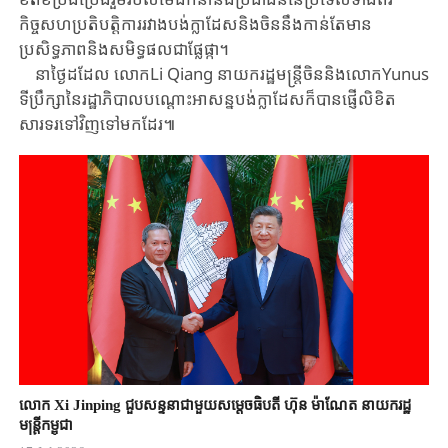
កិច្ចសហប្រតិបត្តិការរវាងបង់ក្លាដែសនិងចិននឹងកាន់តែមាន
ប្រសិទ្ធភាពនិងសមិទ្ធផលជាផ្លែផ្កា។
នាថ្ងៃដដែល លោក​Li Qiang នាយករដ្ឋមន្ត្រី​ចិននិងលោកYunus
ទីប្រឹក្សា​នៃរដ្ឋាភិបាល​បណ្តោះអាសន្ន​បង់ក្លាដែសក៏បានផ្ញើលិខិត
សារទរទៅវិញទៅមក​ដែរ៕
លោក Xi Jinping ជួបសន្ទនាជាមួយសម្តេចធិបតី ហ៊ុន ម៉ាណែត នាយករដ្ឋ
មន្ត្រីកម្ពុជា