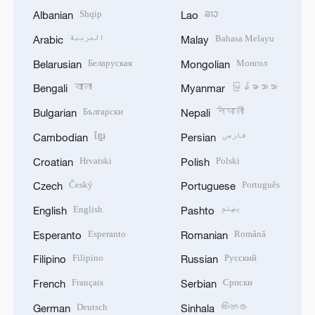
Shqip
ລາວ
Albanian
Lao
العربية
Bahasa Melayu
Arabic
Malay
Беларуская
Монгол
Belarusian
Mongolian
বাংলা
မြန်မာဘာသာ
Bengali
Myanmar
Български
नेपाली
Bulgarian
Nepali
ខ្មែរ
فارسی
Cambodian
Persian
Hrvatski
Polski
Croatian
Polish
Český
Português
Czech
Portuguese
English
پښتو
English
Pashto
Esperanto
Română
Esperanto
Romanian
Filipino
Русский
Filipino
Russian
Français
Српски
French
Serbian
Deutsch
සිංහල
German
Sinhala