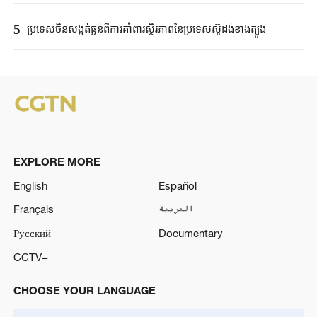
5
ប្រទេសចិនសង្កត់ធ្ងន់ពីការគាំពារស្ថិរភាពនៃប្រទេសស៊ូដង់ខាងត្បូង
EXPLORE MORE
English
Español
Français
العربية
Русский
Documentary
CCTV+
CHOOSE YOUR LANGUAGE