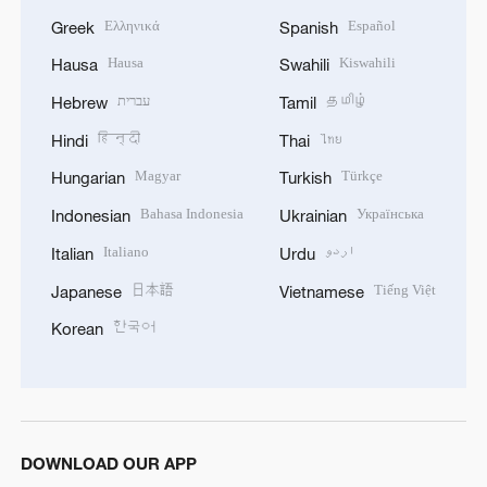
Ελληνικά
Español
Greek
Spanish
Hausa
Kiswahili
Hausa
Swahili
עברית
தமிழ்
Hebrew
Tamil
हिन्दी
ไทย
Hindi
Thai
Magyar
Türkçe
Hungarian
Turkish
Bahasa Indonesia
Українська
Indonesian
Ukrainian
Italiano
اردو
Italian
Urdu
日本語
Tiếng Việt
Japanese
Vietnamese
한국어
Korean
DOWNLOAD OUR APP