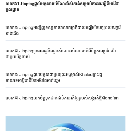
លោកXi Jinpingផ្តល់អនុសាសន៍ណែនាំសំខាន់សម្រាប់ការងារស្តីពីអប់រំជា
មូលដ្ឋាន
លោកXi Jinpingអញ្ជើញទស្សនាសាលាកម្មាភិបាលមជ្ឈិមនៃបក្សពលករកូរ៉េ
ខាងជើង
លោកXi Jinpingប្រធានរដ្ឋចិនជួបសំណេះសំណាលអំពីមិត្តភាពប្រពៃណី
ជាមួយមិត្តចាស់
លោកXi Jinpingជួបសន្ទនាជាមួយព្រះអង្គម្ចាស់Khaledព្រះរជ្ជ
ទាយាទអាប៊ូដាប៊ីនៃអេមីរ៉ាតអារ៉ាប់រួម
លោកXi Jinpingយកចិត្តទុកដាក់ដល់ការអភិវឌ្ឍរបស់សង្កាត់ថ្មីXiong’an