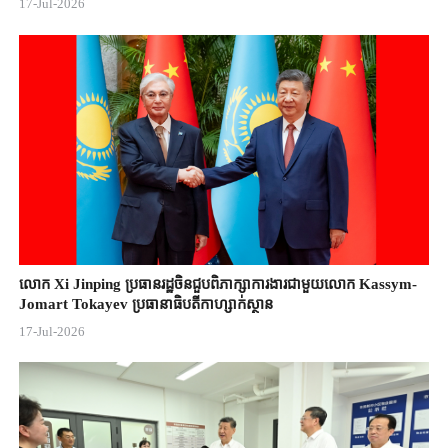
17-Jul-2026
លោក Xi Jinping ប្រធានរដ្ឋចិន​ជួបពិភាក្សា​ការងារជាមួយ​លោក Kassym-
Jomart ​Tokayev ​ប្រធានាធិបតី​កាហ្សាក់ស្ថាន​
17-Jul-2026