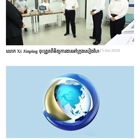
15-Jul-2026
លោក Xi Jinping ចុះត្រួតពិនិត្យការងារនៅក្រុងសៀងហៃ