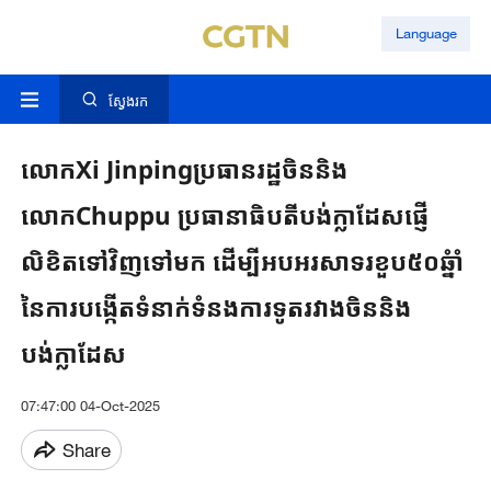
Language
ស្វែងរក
លោកXi Jinpingប្រធានរដ្ឋចិននិង
លោកChuppu ប្រធានាធិបតីបង់ក្លាដែសផ្ញើ
លិខិតទៅវិញទៅមក ដើម្បីអបអរសាទរខួប៥០ឆ្នំាំ
នៃការបង្កើតទំនាក់ទំនងការទូតរវាងចិននិង
បង់ក្លាដែស
07:47:00 04-Oct-2025
Share