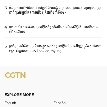
3
ចិនប្រកាសពី«ផែនការអនុវត្តស្តីពីការបង្ការគ្រោះមហន្តរាយខាងភូគព្ភសាស្ត្រ
ជាតិក្នុងអំឡុងផែនការអភិវឌ្ឍន៍ជាតិ៥ឆ្នាំទី១៥»
4
លោកត្រាំ៖​ការចរចាជាមួយ​អ៊ីរ៉ង់កំពុង​ដំណើរការ​ តែភាគីអ៊ីរ៉ង់​បានបដិសេធ​
អំពីករណីនេះ​
5
ប្រព័ន្ធសារព័ត៌មានកូរ៉េខាងត្បូង៖ភាពរង្គោះរង្គើនៃទីផ្សារហិរញ្ញវត្ថុប៉ះពាល់ដល់
អត្រាគាំទ្ររបស់លោក Lee Jae-myung
EXPLORE MORE
English
Español