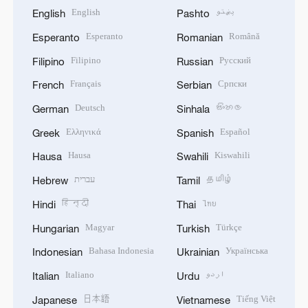
English
پښتو
English
Pashto
Esperanto
Română
Esperanto
Romanian
Filipino
Русский
Filipino
Russian
Français
Српски
French
Serbian
Deutsch
සිංහල
German
Sinhala
Ελληνικά
Español
Greek
Spanish
Hausa
Kiswahili
Hausa
Swahili
עברית
தமிழ்
Hebrew
Tamil
हिन्दी
ไทย
Hindi
Thai
Magyar
Türkçe
Hungarian
Turkish
Bahasa Indonesia
Українська
Indonesian
Ukrainian
Italiano
اردو
Italian
Urdu
日本語
Tiếng Việt
Japanese
Vietnamese