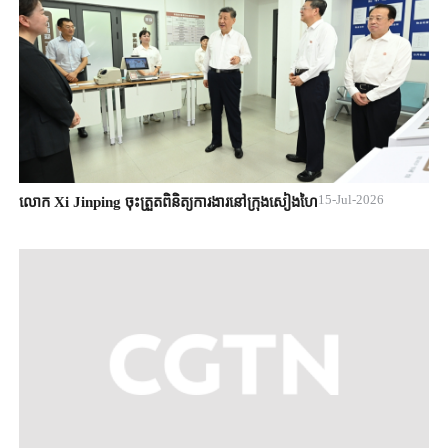
15-Jul-2026
លោក Xi Jinping ចុះត្រួតពិនិត្យការងារនៅក្រុងសៀងហៃ