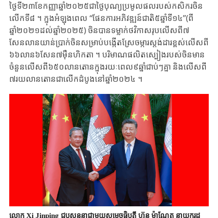
ថ្ងៃទី២៣ខែ​កញ្ញាឆ្នាំ២០២៥​ជាថ្ងៃបុណ្យ​ប្រមូលផល​របស់កសិករ​ចិន
លើកទី៨ ​។ ក្នុង​អំឡុងពេល​ “ផែនការ​អភិវឌ្ឍន៍ជាតិ​៥ឆ្នាំទី១៤​”(ពី
ឆ្នាំ២០២១​ដល់ឆ្នាំ២០២៥​) ចិនបាន​ទម្លាក់​ថវិកា​សរុប​លើសពី៧​
សែនលាន​យាន់ប្រាក់ចិន​សម្រាប់បង្កើត​ស្រែចម្ការស្តង់ដារ​ខ្ពស់លើស​ពី​
៦៦លាន៦​សែន៧ម៉ឺន​ហិកតា ។​ បរិមាណផលិត​ស្បៀងរបស់ចិន​មាន
ចំនួន​លើសពី៦៥០​លានតោន​ក្នុងរយៈពេល​៩ឆ្នាំជាប់ៗគ្នា ​និងលើសពី​
៧រយលានតោន​ជាលើកដំបូង​នៅឆ្នាំ​២០២៤ ។
លោក Xi Jinping ជួបសន្ទនាជាមួយសម្តេចធិបតី ហ៊ុន ម៉ាណែត នាយករដ្ឋ