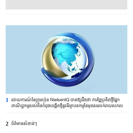
1
របាយការណ៍នៃក្រុមហ៊ុន NielsenIQ បានឱ្យដឹងថា ការច្នៃប្រឌិតថ្មីផ្នែក
ពាណិជ្ជកម្មរបស់ចិនកំពុងបង្កើតថ្មីនូវនិម្មាបនកម្មនៃមុខរបរលក់រាយសកល
2
ព័ត៌មានសំខាន់ៗ​