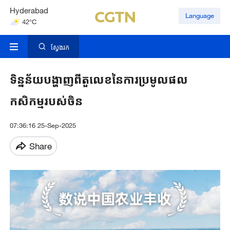
Hyderabad
Language
42°C
Mumbai
31°C
ស្វែងរក
ទិន្នន័យ​បង្ហាញពី​តួលេខនៃ​ការប្រមូលផល​
កសិកម្ម​របស់ចិន​
07:36:16 25-Sep-2025
Share