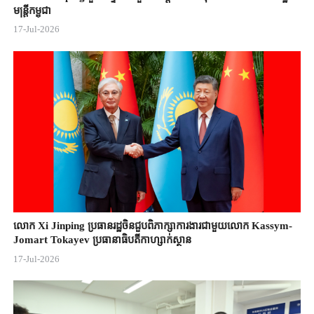
មន្ត្រីកម្ពុជា
17-Jul-2026
លោក Xi Jinping ប្រធានរដ្ឋចិន​ជួបពិភាក្សា​ការងារជាមួយ​លោក Kassym-
Jomart ​Tokayev ​ប្រធានាធិបតី​កាហ្សាក់ស្ថាន​
17-Jul-2026