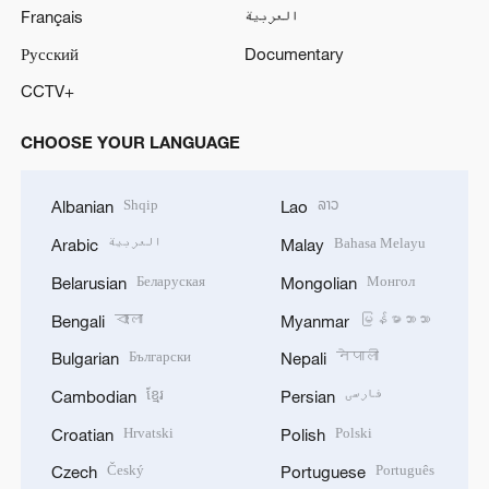
Français
العربية
Русский
Documentary
CCTV+
CHOOSE YOUR LANGUAGE
Shqip
ລາວ
Albanian
Lao
العربية
Bahasa Melayu
Arabic
Malay
Беларуская
Монгол
Belarusian
Mongolian
বাংলা
မြန်မာဘာသာ
Bengali
Myanmar
Български
नेपाली
Bulgarian
Nepali
ខ្មែរ
فارسی
Cambodian
Persian
Hrvatski
Polski
Croatian
Polish
Český
Português
Czech
Portuguese