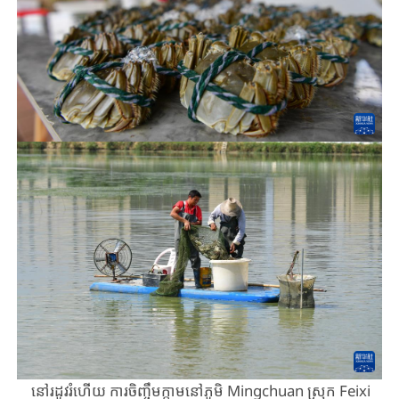
នៅរដូវរំហើយ ​ការចិញ្ចឹមក្តាមនៅភូមិ ​Mingchuan ​ស្រុក ​Feixi ​