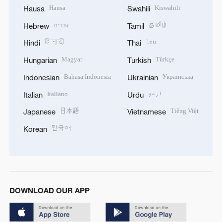
Hausa
Kiswahili
Hausa
Swahili
עברית
தமிழ்
Hebrew
Tamil
हिन्दी
ไทย
Hindi
Thai
Magyar
Türkçe
Hungarian
Turkish
Bahasa Indonesia
Українська
Indonesian
Ukrainian
Italiano
اردو
Italian
Urdu
日本語
Tiếng Việt
Japanese
Vietnamese
한국어
Korean
DOWNLOAD OUR APP