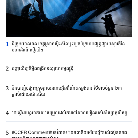
1
ទីក្រុង​យានអាន ​ខេត្តស្រានស៊ី៖​សិល្បៈវប្បធម៌ក្រហម​ផ្សព្វផ្សាយស្មារតីនៃ​
មហាដំណើរ​ថ្មើរជើង​
2
បញ្ញាសិប្បនិម្មិត​ពង្រីក​​ឧស្សាហកម្ម​តន្ត្រី​
3
ចិនបាញ់បង្ហោះ​ក្រុម​ផ្កាយរណប​​អ៊ីនធឺណិត​គន្លងតារាវិថីទាប​ចំនួន ២៣
គ្រាប់ដោយ​ជោគជ័យ​
4
"ជណ្តើរយន្ត​អាកាស"​សម្រួលដល់ការទៅ​សាលារៀន​របស់​សិស្សានុសិស្ស​​
5
#CCFR Comment#បទវិភាគ៖"យោធានិយមបែបថ្មី"របស់ជប៉ុនលាត