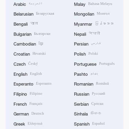
العربية
Bahasa Melayu
Arabic
Malay
Беларуская
Монгол
Belarusian
Mongolian
বাংলা
မြန်မာဘာသာ
Bengali
Myanmar
Български
नेपाली
Bulgarian
Nepali
ខ្មែរ
فارسی
Cambodian
Persian
Hrvatski
Polski
Croatian
Polish
Český
Português
Czech
Portuguese
English
پښتو
English
Pashto
Esperanto
Română
Esperanto
Romanian
Filipino
Русский
Filipino
Russian
Français
Српски
French
Serbian
Deutsch
සිංහල
German
Sinhala
Ελληνικά
Español
Greek
Spanish