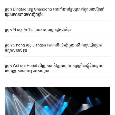
ស្រុក Dingtao ខេត្ត Shandong ៖ការដាំដុះបន្លែបង្ការនៅក្នុងរោងបន្លែនៅ
រដូវរងាមានភាពមមាញឹកខ្លាំង
ស្រុក Yi ខេត្ត An’hui ៖ទេសភាពស្អាតដូចជាគំនូរ
ស្រុក Sihong ខេត្ត Jiangsu ៖ការផលិតឆៃប៉ូវជួយកសិករឱ្យបង្កើនប្រាក់
ចំណូលរបស់ខ្លួន
ស្រុក Wei ខេត្ត Hebei ៖ជំរុញការអភិវឌ្ឍឧស្សាហកម្មគ្រឿងបង្គុំនិងបន្លាស់
រថយន្តប្រកបដោយគុណភាពខ្ពស់