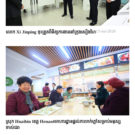
15-Jul-2026
លោក Xi Jinping ចុះត្រួតពិនិត្យការងារនៅក្រុងសៀងហៃ
ស្រុក Huaibin ខេត្ត Henan៖អាហារដ្ឋានផ្តល់ភាពកក់ក្តៅសម្រាប់មនុស្ស
ចាស់ជរា