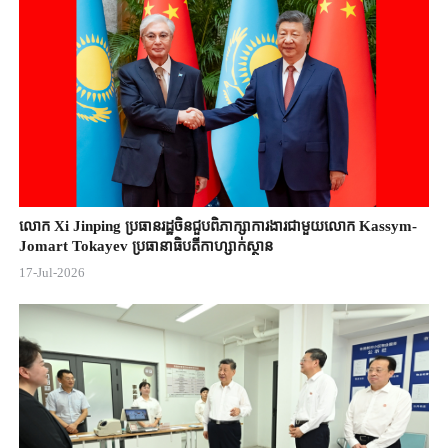
លោក Xi Jinping ប្រធានរដ្ឋចិន​ជួបពិភាក្សា​ការងារជាមួយ​លោក Kassym-
Jomart ​Tokayev ​ប្រធានាធិបតី​កាហ្សាក់ស្ថាន​
17-Jul-2026