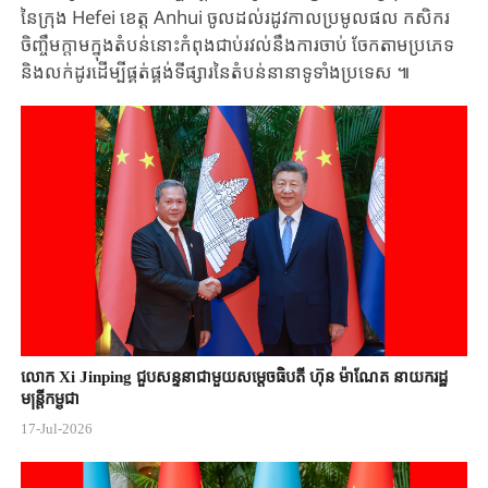
នៃក្រុង ​Hefei ​ខេត្ត ​Anhui ​ចូលដល់រដូវកាលប្រមូលផល ​កសិករ
ចិញ្ចឹមក្តាមក្នុងតំបន់នោះកំពុង​ជាប់រវល់​នឹង​ការ​ចាប់ ​ចែក​តាមប្រភេទ​
និង​លក់ដូរ​ដើម្បីផ្គត់ផ្គង់ទីផ្សារនៃតំបន់នានា​ទូទាំងប្រទេស ​៕​
លោក Xi Jinping ជួបសន្ទនាជាមួយសម្តេចធិបតី ហ៊ុន ម៉ាណែត នាយករដ្ឋ
មន្ត្រីកម្ពុជា
17-Jul-2026