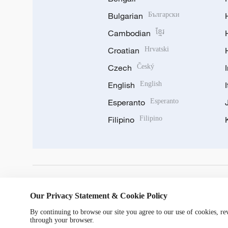
Bulgarian
Български
Cambodian
ខ្មែរ
Croatian
Hrvatski
Czech
Český
English
English
Esperanto
Esperanto
Filipino
Filipino
DOWNLOAD OUR APP
Our Privacy Statement & Cookie Policy
By continuing to browse our site you agree to our use of cookies, r
through your browser.