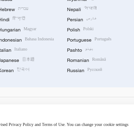
Hebrew
עברית
Nepali
नेपाली
Hindi
हिन्दी
Persian
فارسی
Hungarian
Magyar
Polish
Polski
Indonesian
Bahasa Indonesia
Portuguese
Português
Italian
Italiano
Pashto
پښتو
Japanese
日本語
Romanian
Română
Korean
한국어
Russian
Русский
evised Privacy Policy and Terms of Use. You can change your cookie settings