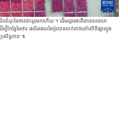
ីដាំដុះឆៃថាវ​ជាយូរមកហើយ ​។ ​ដើម​រដូវ​រងា​គឺជា​ពេល​វេលា​
ដើម្បី​កែច្នៃ​ឆៃ​ថាវ ​ផលិតផលឆៃប៉ូវ​បាន​លក់ដាច់​នៅលើ​ទីផ្សារក្នុង
្រសិទ្ធភាព ​៕​