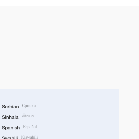
Hiroshima ​
Serbian
Српски
Sinhala
සිංහල
Spanish
Español
Swahili
Kiswahili