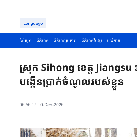
Language
ទំព័រមុខ
ព័ត៌មាន
ព័ត៌មានរូបភាព
ព័ត៌មានវីដេអូ
បទវិភាគ
ស្រុក Sihong ខេត្ត Jiangsu
បង្កើនប្រាក់ចំណូលរបស់ខ្លួន
05:55:12 10-Dec-2025