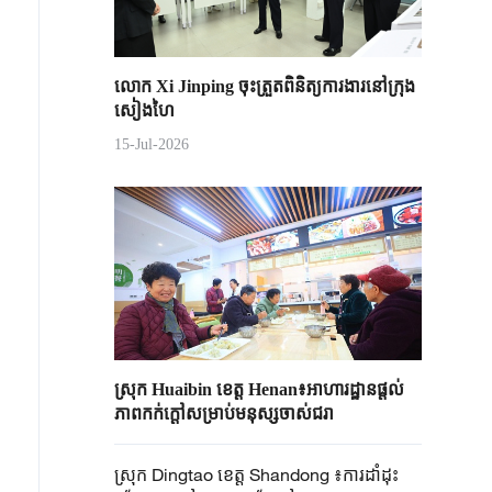
លោក Xi Jinping ចុះត្រួតពិនិត្យការងារនៅក្រុង
សៀងហៃ
15-Jul-2026
ស្រុក Huaibin ខេត្ត Henan៖អាហារដ្ឋានផ្តល់
ភាពកក់ក្តៅសម្រាប់មនុស្សចាស់ជរា
ស្រុក Dingtao ខេត្ត Shandong ៖ការដាំដុះ