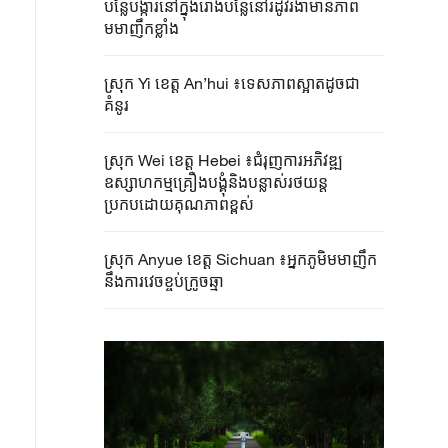
បន្លែបង្ការនៅក្នុងរោងបន្លែនៅរដូវរងាមានភាព
មមាញឹកខ្លាំង
ស្រុក Yi ខេត្ត An’hui ៖ទេសភាពស្អាតដូចជា
គំនូរ
ស្រុក Wei ខេត្ត Hebei ៖ជំរុញការអភិវឌ្ឍ
ឧស្សាហកម្មគ្រឿងបង្គុំនិងបន្លាស់រថយន្ត
ប្រកបដោយគុណភាពខ្ពស់
ស្រុក Anyue ខេត្ត Sichuan ៖អ្នកភូមិមមាញឹក
នឹងការវេចខ្ចប់ក្រូចឆ្មា