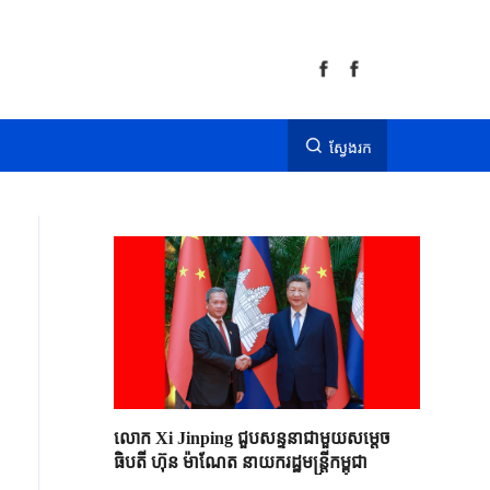
ស្វែងរក
លោក Xi Jinping ជួបសន្ទនាជាមួយសម្តេច
ធិបតី ហ៊ុន ម៉ាណែត នាយករដ្ឋមន្ត្រីកម្ពុជា