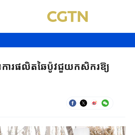
 ៖ការផលិតឆៃប៉ូវជួយកសិករឱ្យ