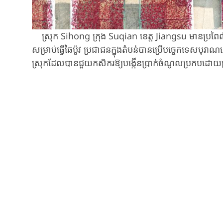
ស្រុក ​Sihong ​ក្រុង ​Suqian ​ខេត្ត ​Jiangsu ​មានប្រពៃណ
សម្រាប់​ធ្វើឆៃប៉ូវ ​ប្រជាជនក្នុងតំបន់​បាន​ប្រើបច្ចេកទេស​បុរាណ​
ស្រុក​ដែល​បាន​ជួយ​កសិករ​ឱ្យ​បង្កើន​ប្រាក់​ចំណូល​ប្រកបដោយប