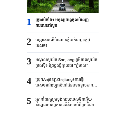
1
ក្រុងប៉េកាំង​៖ មនុស្សយន្ត​ចូលបំពេញ​
ការងារនៅសួន​​
2
បណ្ណាគារលើចំណោតភ្នំទាក់ទាញភ្ញៀវ
ទេសចរ
3
មណ្ឌលស្វយ័ត Sanjiang ភូមិភាគស្វយ័ត
ក្វាងស៊ី៖ ព្រៃឫស្ស៊ីក្លាយជា “ភ្នំមាស”
4
ស្រុកAnjiខេត្តZhejiang៖ការធ្វើ
ទេសចរណ៍វប្បធម៌នៅជនបទទទួលបានការ
ពេញនិយមក្នុងរដូវក្តៅ
5
អ្នកនាំពាក្យ​ក្រសួងការបរទេស​ចិនឆ្លើយ
សំណួរ​របស់​អ្នកសារព័ត៌មាន​អំពីខួប​ទី៨១នៃ​
ករណី​បំផ្ទុះនុយក្លេអ៊ែរ​នៅក្រុង ​