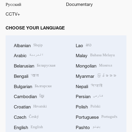
Русский
Documentary
CCTV+
CHOOSE YOUR LANGUAGE
Shqip
ລາວ
Albanian
Lao
العربية
Bahasa Melayu
Arabic
Malay
Беларуская
Монгол
Belarusian
Mongolian
বাংলা
မြန်မာဘာသာ
Bengali
Myanmar
Български
नेपाली
Bulgarian
Nepali
ខ្មែរ
فارسی
Cambodian
Persian
Hrvatski
Polski
Croatian
Polish
Český
Português
Czech
Portuguese
English
پښتو
English
Pashto