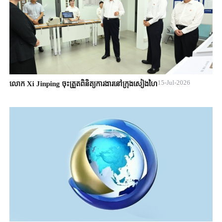
15-Jul-2026
លោក Xi Jinping ចុះត្រួតពិនិត្យការងារនៅក្រុងសៀងហៃ