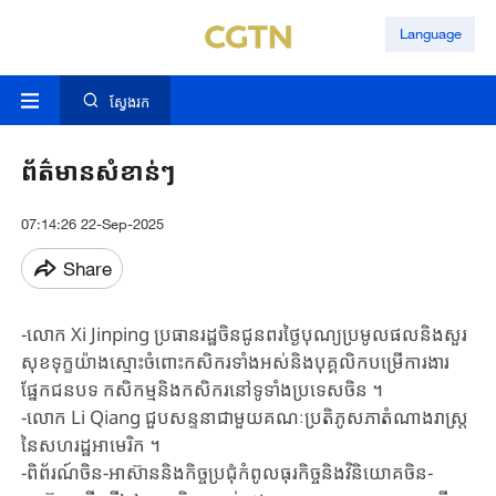
Language
ស្វែងរក
ព័ត៌មានសំខាន់ៗ​​
07:14:26 22-Sep-2025
Share
-លោក Xi ​Jinping ​ប្រធានរដ្ឋចិន​ជូនពរ​ថ្ងៃបុណ្យ​ប្រមូលផល​និង​សួរ
សុខទុក្ខយ៉ាង​ស្មោះ​ចំពោះ​កសិករទាំងអស់​និងបុគ្គលិក​បម្រើ​ការងារ​
ផ្នែក​ជនបទ កសិកម្មនិង​កសិករ​នៅទូទាំង​ប្រទេស​ចិន ។
-លោក ​Li ​Qiang ​ជួបសន្ទនាជាមួយ​គណៈប្រតិភូ​សភាតំណាងរាស្រ្ត​
នៃសហរដ្ឋអាមេរិក ។
-ពិព័រណ៍​ចិន-អាស៊ាន​និង​កិច្ចប្រជុំកំពូល​​ធុរកិច្ច​​​និងវិនិយោគ​ចិន-