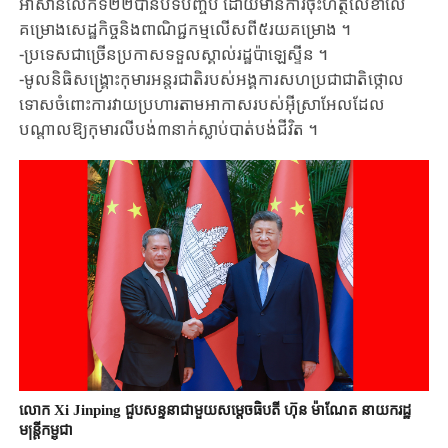
អាស៊ាន​លើកទី២២​បានបិទបញ្ចប់ ​ដោយមាន​ការចុះហត្ថលេខាលើ​
គម្រោងសេដ្ឋកិច្ច​និងពាណិជ្ជកម្ម​លើសពី​៥រយ​គម្រោង ។
-ប្រទេស​ជាច្រើន​ប្រកាស​ទទួលស្គាល់​រដ្ឋប៉ាឡេស្ទីន ។
-មូលនិធិ​សង្គ្រោះកុមារ​អន្តរជាតិ​របស់អង្គការ​សហប្រជាជាតិ​ថ្កោល
ទោស​ចំពោះ​ការវាយប្រហារ​តាមអាកាស​របស់អ៊ីស្រាអែល​ដែល
បណ្តាលឱ្យ​កុមារលីបង់​៣នាក់ស្លាប់​បាត់បង់​ជីវិត ។
លោក Xi Jinping ជួបសន្ទនាជាមួយសម្តេចធិបតី ហ៊ុន ម៉ាណែត នាយករដ្ឋ
មន្ត្រីកម្ពុជា