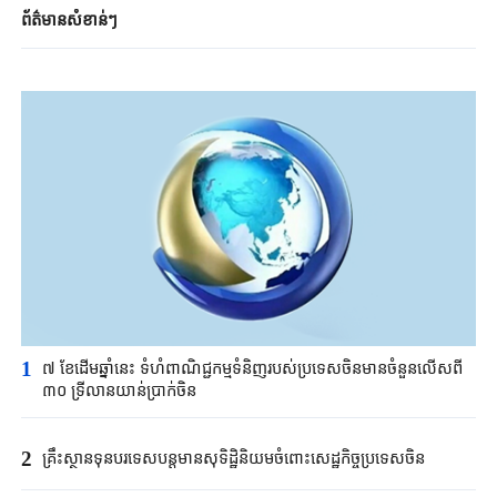
ព័ត៌មានសំខាន់ៗ​​
1
៧ ខែដើមឆ្នាំនេះ ទំហំពាណិជ្ជកម្មទំនិញរបស់ប្រទេសចិនមានចំនួនលើសពី
៣០ ទ្រីលានយាន់ប្រាក់ចិន
2
គ្រឹះស្ថាន​ទុនបរទេស​បន្តមាន​សុទិដ្ឋិនិយម​ចំពោះសេដ្ឋកិច្ច​ប្រទេសចិន​​