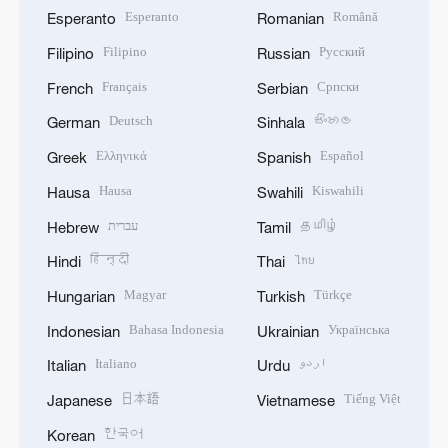
Esperanto
Română
Esperanto
Romanian
Filipino
Русский
Filipino
Russian
Français
Српски
French
Serbian
Deutsch
සිංහල
German
Sinhala
Ελληνικά
Español
Greek
Spanish
Hausa
Kiswahili
Hausa
Swahili
עברית
தமிழ்
Hebrew
Tamil
हिन्दी
ไทย
Hindi
Thai
Magyar
Türkçe
Hungarian
Turkish
Bahasa Indonesia
Українська
Indonesian
Ukrainian
Italiano
اردو
Italian
Urdu
日本語
Tiếng Việt
Japanese
Vietnamese
한국어
Korean