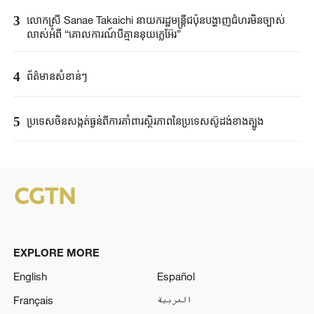
3
លោកស្រី Sanae ​Takaichi ​នាយករដ្ឋមន្ត្រី​ជប៉ុន​បង្ហាញជំហរមិន​ច្បាស់​
លាស់​អំពី ​“គោលការណ៍បី​គ្មាននុយក្លេអ៊ែរ​”​
4
ព័ត៌មានសំខាន់ៗ
5
ប្រទេសចិនសង្កត់ធ្ងន់ពីការគាំពារស្ថិរភាពនៃប្រទេសស៊ូដង់ខាងត្បូង
EXPLORE MORE
English
Español
Français
العربية