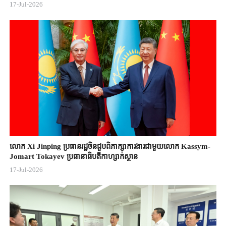
17-Jul-2026
លោក Xi Jinping ប្រធានរដ្ឋចិន​ជួបពិភាក្សា​ការងារជាមួយ​លោក Kassym-
Jomart ​Tokayev ​ប្រធានាធិបតី​កាហ្សាក់ស្ថាន​
17-Jul-2026