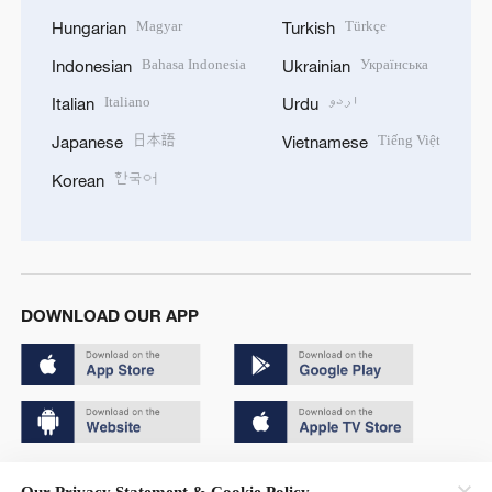
Magyar
Türkçe
Hungarian
Turkish
Bahasa Indonesia
Українська
Indonesian
Ukrainian
Italiano
اردو
Italian
Urdu
日本語
Tiếng Việt
Japanese
Vietnamese
한국어
Korean
DOWNLOAD OUR APP
Copyright © 2024 CGTN.
Our Privacy Statement & Cookie Policy