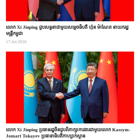
លោក Xi Jinping ជួបសន្ទនាជាមួយសម្តេចធិបតី ហ៊ុន ម៉ាណែត នាយករដ្ឋ
មន្ត្រីកម្ពុជា
17-Jul-2026
លោក Xi Jinping ប្រធានរដ្ឋចិន​ជួបពិភាក្សា​ការងារជាមួយ​លោក Kassym-
Jomart ​Tokayev ​ប្រធានាធិបតី​កាហ្សាក់ស្ថាន​