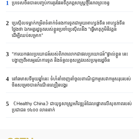
1
ប្រទេសចិនបាន​បញ្ចប់ការគូរផែនទី​ភូគព្ភសាស្ត្រ​ថ្មីនៃភពព្រះចន្ទ​​
2
ប្រេស៊ីល​ទម្លាក់កម្រិត​ទំនាក់ទំនង​ការទូត​ជាមួយអាហ្សង់ទីន ​អាហ្សង់ទីន
ថ្លែងថា ​ឯកអគ្គរដ្ឋទូត​របស់ខ្លួន​ប្រចាំប្រេស៊ីលនឹង​ "​ធ្វើមាតុភូមិនិវត្តន៍​
ដើម្បីឈប់​សម្រាក"​
3
“ការយកផលប្រយោជន៍របស់ពិភពលោកជាផលប្រយោជន៍”ផ្ទាល់ខ្លួន នេះ
បង្ហាញពីអារម្មរណ៍ការទូត និងទំនួលខុសត្រូវរបស់ប្រមុខរដ្ឋចិន
4
នៅឆមាសទីមួយឆ្នាំនេះ ទំហំនាំចេញនាំចូលពាណិជ្ជកម្មសេវាកម្មសរុបរបស់
ចិនសម្រេចបានកំណើនល្បឿនបង្គួរ
5
《Healthy China》​ជា​យុទ្ធសាស្ត្រ​អភិវឌ្ឍន៍​ដែលផ្តោត​លើ​សុខភាព​របស់​
ប្រជាជន ​១៤០០ ​លាន​នាក់​​