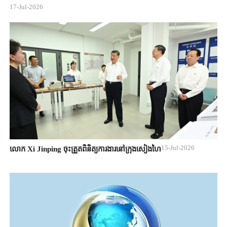
17-Jul-2026
15-Jul-2026
លោក Xi Jinping ចុះត្រួតពិនិត្យការងារនៅក្រុងសៀងហៃ