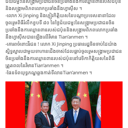
ជ័យជម្នះ​នៃសង្គ្រាម​ប្រជាជនចិន​ប្រឆាំងនឹង​ការឈ្លានពាន​របស់ជប៉ុន​
និងសង្គ្រាម​ពិភពលោក​ប្រឆាំងនឹងហ្វាស៊ីស ។
-លោក ​Xi ​Jinping ​និង​ភ្ញៀវកិត្តិយស​នៃបណ្តា​ប្រទេសនានា​ដែល​
ចូលរួម​ពិធីរំលឹក​ខួបទី ៨០ ​នៃថ្ងៃជ័យជម្នះ​នៃសង្គ្រាម​ប្រជាជន​ចិន
ប្រឆាំង​នឹង​ការឈ្លានពាន​របស់ជប៉ុន​និង​សង្គ្រាម​ពិភពលោក​ប្រឆាំង
នឹង​ហ្វាស៊ីស​បានឡើងលើ​វិមាន ​Tian’anmen ។
-គោរពចំពោះ​វីរជន​ ! លោក ​Xi Jinping ប្រធាន​រដ្ឋចិន​ចាប់​ដៃ​យ៉ាង​
សិ្នទ្ធស្នាល​ជាមួយ​ទាហានជើង​ចាស់​ដែល​ធ្លាប់​ចូលរួម​សង្គ្រាមប្រជាជន​
ចិន​ប្រឆាំង​នឹង​ការ​ឈ្លាន​ពាន​របស់​ជប៉ុន​នៅ​វេទិកា​កិត្តិយសនៃ​ពិធី
ត្រួតពល​នៃវិមាន​Tian’anmen​ ។
-ផែនទ័ព​យុទ្ធភណ្ឌឆ្លងកាត់​ទីលាន​Tian’anmen ។