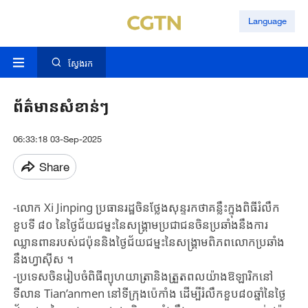
Language
ស្វែងរក
ព័ត៌មានសំខាន់ៗ​​
06:33:18 03-Sep-2025
Share
-លោក ​Xi ​Jinping ​ប្រធានរដ្ឋចិន​​ថ្លែងសុន្ទរកថា​គន្លឹះក្នុង​ពិធីរំលឹក​
ខួបទី ៨០ ​នៃថ្ងៃជ័យជម្នះ​នៃសង្គ្រាម​ប្រជាជន​ចិនប្រឆាំង​នឹង​ការ
ឈ្លានពាន​របស់ជប៉ុន​និងថ្ងៃជ័យជម្នះ​នៃសង្គ្រាម​ពិភពលោក​ប្រឆាំង
នឹង​ហ្វាស៊ីស ។
-ប្រទេសចិន​រៀបចំពិធី​ព្យុហយាត្រា​និងត្រួតពល​យ៉ាងឱឡារិក​នៅ
ទីលាន ​Tian’anmen​ នៅទីក្រុង​ប៉េកាំង ​ដើម្បី​រំលឹកខួប​៨០ឆ្នាំនៃ​ថ្ងៃ