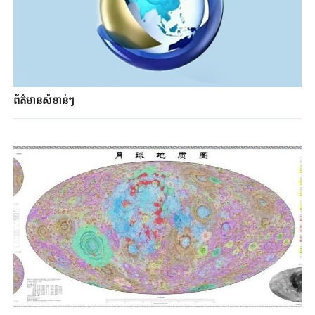
ព័ត៌មានសំខាន់ៗ​​