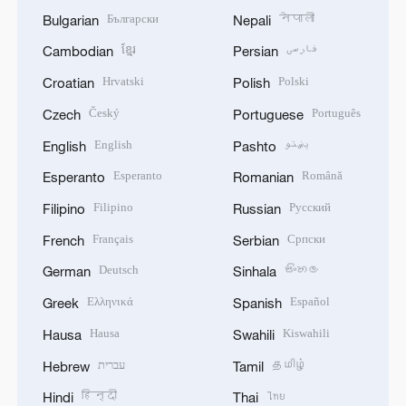
Български
नेपाली
Bulgarian
Nepali
ខ្មែរ
فارسی
Cambodian
Persian
Hrvatski
Polski
Croatian
Polish
Český
Português
Czech
Portuguese
English
پښتو
English
Pashto
Esperanto
Română
Esperanto
Romanian
Filipino
Русский
Filipino
Russian
Français
Српски
French
Serbian
Deutsch
සිංහල
German
Sinhala
Ελληνικά
Español
Greek
Spanish
Hausa
Kiswahili
Hausa
Swahili
עברית
தமிழ்
Hebrew
Tamil
हिन्दी
ไทย
Hindi
Thai