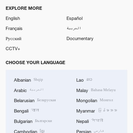
EXPLORE MORE
English
Español
Français
العربية
Русский
Documentary
CCTV+
CHOOSE YOUR LANGUAGE
Shqip
ລາວ
Albanian
Lao
العربية
Bahasa Melayu
Arabic
Malay
Беларуская
Монгол
Belarusian
Mongolian
বাংলা
မြန်မာဘာသာ
Bengali
Myanmar
Български
नेपाली
Bulgarian
Nepali
ខ្មែរ
فارسی
Cambodian
Persian