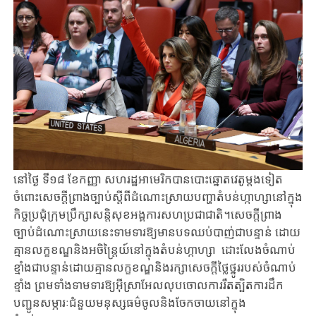
នៅថ្ងៃ ទី១៨ ខែកញ្ញា សហរដ្ឋអាមេរិកបានបោះឆ្នោតវេតូម្តងទៀត​
ចំពោះសេចក្ដីព្រាងច្បាប់ស្តីពីដំណោះស្រាយ​បញ្ហាតំបន់ហ្កាហ្សានៅ​ក្នុង
កិច្ចប្រជុំក្រុមប្រឹក្សាសន្តិសុខអង្គការសហប្រជាជាតិ។សេចក្ដីព្រាង
ច្បាប់ដំណោះស្រាយនេះទាមទារ​ឱ្យមានបទឈប់បាញ់ជាបន្ទាន់ ​ដោយ
គ្មានលក្ខខណ្ឌនិងអចិន្ត្រៃយ៍នៅក្នុងតំបន់ហ្កាហ្សា
ដោះលែងចំណាប់
ខ្មាំងជាបន្ទាន់ដោយគ្មានលក្ខខណ្ឌនិងរក្សាសេចក្តីថ្លៃថ្នូររបស់ចំណាប់
ខ្មាំង ព្រមទាំងទាមទារ​ឱ្យ​អ៊ីស្រាអែល​លុប​ចោល​ការ​រឹត​ត្បិតការដឹក
បញ្ជូនសម្ភារៈជំនួយមនុស្សធម៌ចូលនិងចែកចាយនៅក្នុង