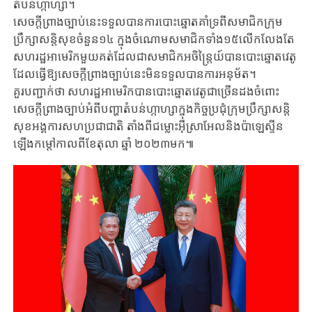
តំបន់ហ្កាហ្សា។
សេចក្ដីព្រាងច្បាប់នេះទទួលបានការបោះឆ្នោតគាំទ្រពីសមាជិកក្រុម
ប្រឹក្សាសន្តិសុខចំនួន១៤ ក្នុងចំណោមសមាជិកទាំង១៥លើកលែងតែ
សហរដ្ឋអាមេរិកមួយគត់ដែលជាសមាជិកអចិន្ត្រៃយ៍បានបោះឆ្នោតវេតូ​
ដែលធ្វើឱ្យសេចក្ដីព្រាងច្បាប់នេះមិនទទួលបានការអនុម័ត។
គួរបញ្ជាក់ថា សហរដ្ឋអាមេរិកបានបោះឆ្នោតវេតូជាច្រើនដងចំពោះ
សេចក្តីព្រាងច្បាប់អំពីបញ្ហាតំបន់ហ្កាហ្សាក្នុងកិច្ចប្រជុំក្រុមប្រឹក្សាសន្តិ
សុខអង្គការសហប្រជាជាតិ តាំង​ពីជម្លោះអ៊ីស្រាអែលនិងប៉ាឡេស្ទីន
ឡើងកម្តៅកាលពីខែតុលា ឆ្នាំ ២០២៣មក៕