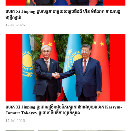
លោក Xi Jinping ជួបសន្ទនាជាមួយសម្តេចធិបតី ហ៊ុន ម៉ាណែត នាយករដ្ឋ
មន្ត្រីកម្ពុជា
17-Jul-2026
លោក Xi Jinping ប្រធានរដ្ឋចិន​ជួបពិភាក្សា​ការងារជាមួយ​លោក Kassym-
Jomart ​Tokayev ​ប្រធានាធិបតី​កាហ្សាក់ស្ថាន​
17-Jul-2026