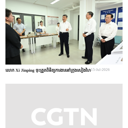
15-Jul-2026
លោក Xi Jinping ចុះត្រួតពិនិត្យការងារនៅក្រុងសៀងហៃ