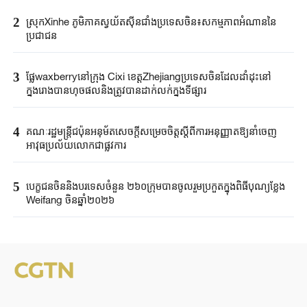
2
ស្រុកXinhe ភូមិភាគស្វយ័តស៊ីនជាំងប្រទេស​ចិន​៖សកម្មភាពអំណាននៃ
ប្រជាជន
3
ផ្លែ‌waxberryនៅក្រុង Cixi ខេត្តZhejiangប្រទេស​ចិនដែលដាំដុះនៅ
ក្នុងរោងបានហុចផលនិងត្រូវបានដាក់លក់ក្នុងទីផ្សារ
4
គណៈរដ្ឋមន្ត្រីជប៉ុនអនុម័តសេចក្តីសម្រេចចិត្តស្តីពីការអនុញ្ញាតឱ្យនាំចេញ
អាវុធប្រល័យលោកជាផ្លូវការ
5
បេក្ខជនចិននិងបរទេសចំនួន ២៦០ក្រុមបានចូលរួមប្រកួតក្នុងពិធីបុណ្យខ្លែង
Weifang ចិនឆ្នាំ២០២៦