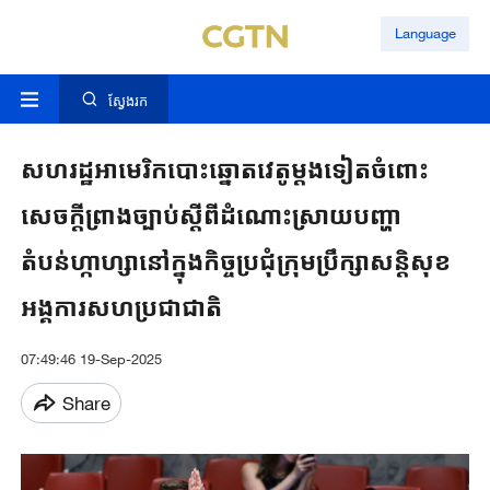
Language
ស្វែងរក
សហរដ្ឋអាមេរិកបោះឆ្នោត​​វេតូ​​ម្តងទៀត​ចំពោះ​
សេចក្តីព្រាង​ច្បាប់​ស្តីពី​ដំណោះ​ស្រាយ​បញ្ហា
តំបន់ហ្កាហ្សានៅ​ក្នុងកិច្ចប្រជុំក្រុមប្រឹក្សាសន្តិសុខ​
អង្គការ​សហ​ប្រជាជាតិ
07:49:46 19-Sep-2025
Share