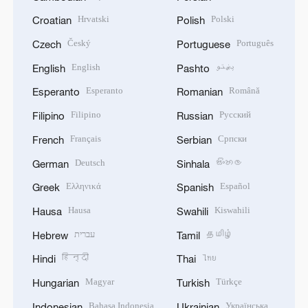
Hrvatski
Polski
Croatian
Polish
Český
Português
Czech
Portuguese
English
پښتو
English
Pashto
Esperanto
Română
Esperanto
Romanian
Filipino
Русский
Filipino
Russian
Français
Српски
French
Serbian
Deutsch
සිංහල
German
Sinhala
Ελληνικά
Español
Greek
Spanish
Hausa
Kiswahili
Hausa
Swahili
עברית
தமிழ்
Hebrew
Tamil
हिन्दी
ไทย
Hindi
Thai
Magyar
Türkçe
Hungarian
Turkish
Bahasa Indonesia
Українська
Indonesian
Ukrainian