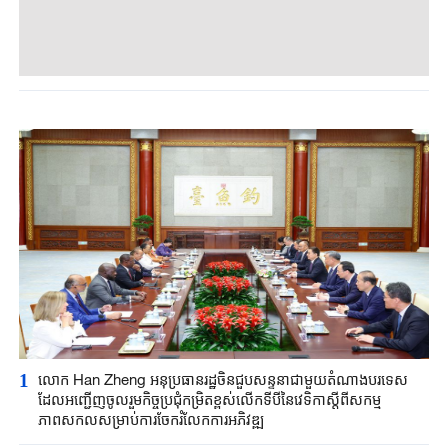
1
លោក Han Zheng អនុប្រធានរដ្ឋចិនជួបសន្ទនាជាមួយតំណាងបរទេស
ដែលអញ្ជើញចូលរួមកិច្ចប្រជុំកម្រិតខ្ពស់លើកទីបីនៃវេទិកាស្តីពីសកម្ម
ភាពសកលសម្រាប់ការចែករំលែកការអភិវឌ្ឍ