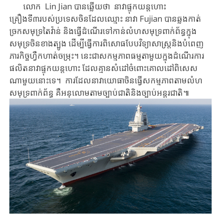
លោក​ Lin Jian ​បាន​ឆ្លើយ​ថា ​នាវាផ្ទុកយន្តហោះ
គ្រឿងទី៣របស់ប្រទេសចិន​ដែល​ឈ្មោះ ​នាវា​ Fujian ​បាន​ឆ្លងកាត់​​
ច្រកសមុទ្រតៃវ៉ាន់​​ ​​និង​​ធ្វើដំណើរទៅកាន់លំហសមុទ្រ​ពាក់ព័ន្ធ​​ក្នុង​
សមុទ្រចិន​ខាង​ត្បូង​​ ​ដើម្បីធ្វើ​ការពិសោធ​​​បែប​​​វិទ្យាសាស្ត្រ​​និងបំពេញ​
ភារកិច្ចហ្វឺក​ហាត់​​ចម្រុះ។ នេះ​​ជា​សកម្មភាព​ធម្មតាមួយ​ក្នុង​ដំណើរការ​
ផលិត​នាវាផ្ទុកយន្តហោះ​ ​​ដែលគ្មានសំដៅចំពោះ​គោលដៅ​​ពិសេស​
ណាមួយ​នោះទេ​។ ​​​ការដែល​​នាវាយោធា​ចិន​ធ្វើ​សកម្មភាព​តាមលំហ​
សមុទ្រ​ពាក់ព័ន្ធ​​ គឺ​អនុលោម​​តាមច្បាប់ជាតិ​​និង​ច្បាប់អន្តរជាតិ​​៕​​​