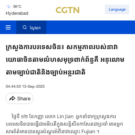
Hyderabad
Language
42°C
Mumbai
31°C
ស្វែងរក
ក្រសួងការបរទេសចិន៖ សកម្មភាពរបស់នាវា
យោធាចិនតាមលំហសមុទ្រពាក់ព័ន្ធគឺ អនុលោម
តាមច្បាប់ជាតិនិងច្បាប់អន្តរជាតិ
04:44:53 13-Sep-2025
Share
ថ្ងៃទី ១២ ខែ​កញ្ញា ​លោក Lin Jian អ្នកនាំពាក្យ​ក្រសួង​ការ
បរទេសចិន​បាន​ធ្វើជាអធិបតី​ក្នុង​សន្និសីទ​កាសែតជាប្រចាំ ​​មានអ្នក
សារព័ត៌មាន​បានសួរ​​សំណួ​រ​​​អំពី​នាវាឈ្មោះ ​Fujian ។