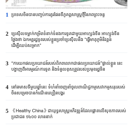
1
ប្រទេសចិនបាន​បញ្ចប់ការគូរផែនទី​ភូគព្ភសាស្ត្រ​ថ្មីនៃភពព្រះចន្ទ​​
2
ប្រេស៊ីល​ទម្លាក់កម្រិត​ទំនាក់ទំនង​ការទូត​ជាមួយអាហ្សង់ទីន ​អាហ្សង់ទីន
ថ្លែងថា ​ឯកអគ្គរដ្ឋទូត​របស់ខ្លួន​ប្រចាំប្រេស៊ីលនឹង​ "​ធ្វើមាតុភូមិនិវត្តន៍​
ដើម្បីឈប់​សម្រាក"​
3
“ការយកផលប្រយោជន៍របស់ពិភពលោកជាផលប្រយោជន៍”ផ្ទាល់ខ្លួន នេះ
បង្ហាញពីអារម្មរណ៍ការទូត និងទំនួលខុសត្រូវរបស់ប្រមុខរដ្ឋចិន
4
នៅឆមាសទីមួយឆ្នាំនេះ ទំហំនាំចេញនាំចូលពាណិជ្ជកម្មសេវាកម្មសរុបរបស់
ចិនសម្រេចបានកំណើនល្បឿនបង្គួរ
5
《Healthy China》​ជា​យុទ្ធសាស្ត្រ​អភិវឌ្ឍន៍​ដែលផ្តោត​លើ​សុខភាព​របស់​
ប្រជាជន ​១៤០០ ​លាន​នាក់​​