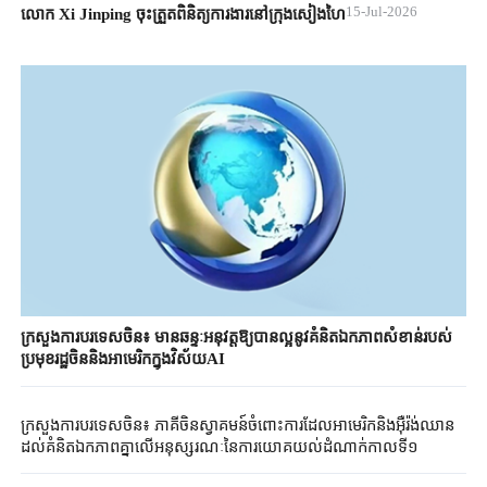
15-Jul-2026
លោក Xi Jinping ចុះត្រួតពិនិត្យការងារនៅក្រុងសៀងហៃ
ក្រសួងការបរទេសចិន៖ មានឆន្ទៈអនុវត្តឱ្យបានល្អនូវគំនិតឯកភាពសំខាន់របស់
ប្រមុខរដ្ឋចិននិងអាមេរិកក្នុងវិស័យAI
ក្រសួងការបរទេសចិន៖ ភាគីចិនស្វាគមន៍ចំពោះការដែលអាមេរិកនិងអ៊ឺរ៉ង់ឈាន
ដល់គំនិតឯកភាពគ្នាលើអនុស្សរណៈនៃការយោគយល់ដំណាក់កាលទី១