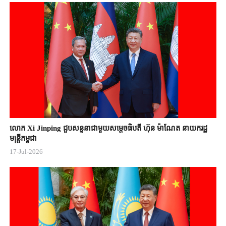
លោក Xi Jinping ជួបសន្ទនាជាមួយសម្តេចធិបតី ហ៊ុន ម៉ាណែត នាយករដ្ឋ
មន្ត្រីកម្ពុជា
17-Jul-2026