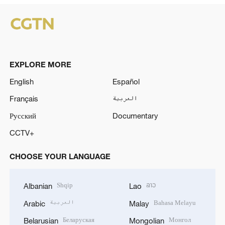
EXPLORE MORE
English
Español
Français
العربية
Русский
Documentary
CCTV+
CHOOSE YOUR LANGUAGE
Shqip
ລາວ
Albanian
Lao
العربية
Bahasa Melayu
Arabic
Malay
Беларуская
Монгол
Belarusian
Mongolian