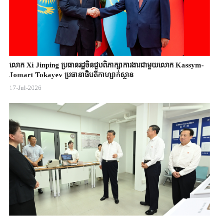
លោក Xi Jinping ប្រធានរដ្ឋចិន​ជួបពិភាក្សា​ការងារជាមួយ​លោក Kassym-
Jomart ​Tokayev ​ប្រធានាធិបតី​កាហ្សាក់ស្ថាន​
17-Jul-2026