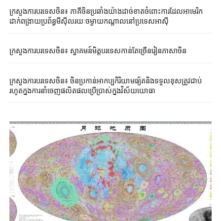
ក្រសួងការបរទេសចិន៖ ភាគីចិនប្រឆាំងយ៉ាងដាច់ខាតចំពោះការដែលអាមេរិក
ដាក់ពង្រាយប្រព័ន្ធមីស៊ីលរយៈចម្ងាយកណ្តាលនៅប្រទេសអាស៊ី
ក្រសួងការបរទេសចិន៖ ស្វាគមន៍មិត្តបរទេសកាន់តែច្រើនរៀនភាសាចិន
ក្រសួងការបរទេសចិន៖ ចិនប្រកាន់អាកប្បកិរិយាមធ្យ័តនិងទទួលខុសត្រូវជាប់
រហូតក្នុងការនាំចេញផលិតផលប្រើប្រាស់ក្នុងវិស័យយោធា