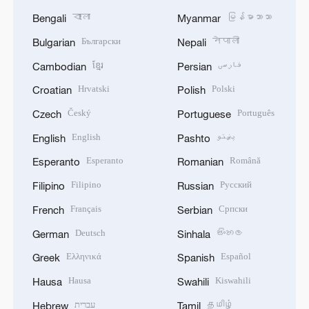
বাংলা
မြန်မာဘာသာ
Bengali
Myanmar
Български
नेपाली
Bulgarian
Nepali
ខ្មែរ
فارسی
Cambodian
Persian
Hrvatski
Polski
Croatian
Polish
Český
Português
Czech
Portuguese
English
پښتو
English
Pashto
Esperanto
Română
Esperanto
Romanian
Filipino
Русский
Filipino
Russian
Français
Српски
French
Serbian
Deutsch
සිංහල
German
Sinhala
Ελληνικά
Español
Greek
Spanish
Hausa
Kiswahili
Hausa
Swahili
עברית
தமிழ்
Hebrew
Tamil