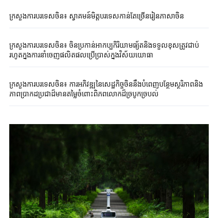
ក្រសួងការបរទេសចិន៖ ស្វាគមន៍មិត្តបរទេសកាន់តែច្រើនរៀនភាសាចិន
ក្រសួងការបរទេសចិន៖ ចិនប្រកាន់អាកប្បកិរិយាមធ្យ័តនិងទទួលខុសត្រូវជាប់
រហូតក្នុងការនាំចេញផលិតផលប្រើប្រាស់ក្នុងវិស័យយោធា
ក្រសួងការបរទេសចិន៖ ការអភិវឌ្ឍនៃសេដ្ឋកិច្ចចិននឹងបំពេញបន្ថែមស្ថរិភាពនិង
ភាពប្រាកដប្រជាដ៏មានតម្លៃចំពោះពិភពលោកដ៏ច្របូកច្របល់