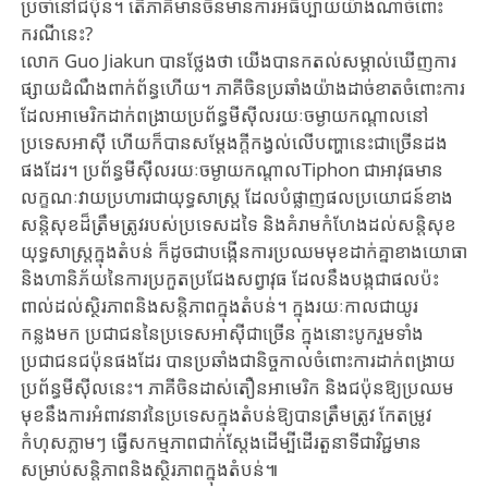
ប្រចាំនៅជប៉ុន។​ តើភាគីមានចិនមានការអធិប្បាយយ៉ាងណាចំពោះ
ករណីនេះ?
លោក Guo Jiakun បានថ្លែងថា ​យើងបានកតល់សម្គាល់ឃើញការ
ផ្សាយដំណឹងពាក់ព័ន្ធហើយ។ ភាគីចិនប្រឆាំងយ៉ាងដាច់ខាតចំពោះការ
ដែលអាមេរិកដាក់ពង្រាយប្រព័ន្ធមីស៊ីលរយៈចម្ងាយកណ្តាលនៅ
ប្រទេសអាស៊ី ហើយក៏បានសម្តែងក្តីកង្វល់លើបញ្ហានេះជាច្រើនដង
ផងដែរ។ ប្រព័ន្ធមីស៊ីលរយៈចម្ងាយកណ្តាលTiphon ជាអាវុធមាន
លក្ខណៈវាយប្រហារជាយុទ្ធសាស្រ្ត ដែលបំផ្លាញផលប្រយោជន៍ខាង
សន្តិសុខដ៏ត្រឹមត្រូវរបស់ប្រទេសដទៃ និងគំរាមកំហែងដល់សន្តិសុខ
យុទ្ធសាស្រ្តក្នុងតំ​បន់ ក៏ដូចជាបង្កើនការប្រឈមមុខដាក់គ្នាខាងយោធា
និងហានិភ័យនៃការប្រកួតប្រជែងសព្វាវុធ ដែលនឹងបង្កជាផលប៉ះ
ពាល់ដល់ស្ថិរភាពនិងសន្តិភាពក្នុងតំបន់។ ក្នុងរយៈកាលជាយូរ
កន្លងមក ប្រជាជននៃប្រទេសអាស៊ីជាច្រើន ក្នុងនោះបូករួមទាំង
ប្រជាជនជប៉ុនផងដែរ បានប្រឆាំងជានិច្ចកាលចំពោះការដាក់ពង្រាយ
ប្រព័ន្ធមីស៊ីលនេះ។ ភាគីចិនដាស់តឿនអាមេរិក និងជប៉ុនឱ្យប្រឈម
មុខនឹងការអំពាវនាវនៃប្រទេសក្នុងតំបន់ឱ្យបានត្រឹមត្រូវ ​​កែតម្រូវ
កំហុសភ្លាមៗ ធ្វើសកម្មភាពជាក់ស្តែងដើម្បីដើរតួនាទីជាវិជ្ជមាន
សម្រាប់សន្តិភាពនិងស្ថិរភាពក្នុងតំបន់៕