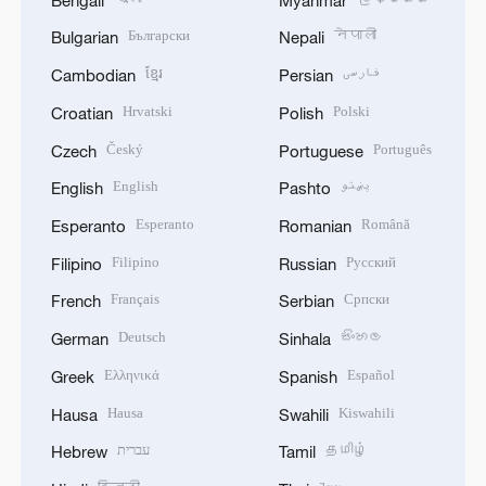
Български
नेपाली
Bulgarian
Nepali
ខ្មែរ
فارسی
Cambodian
Persian
Hrvatski
Polski
Croatian
Polish
Český
Português
Czech
Portuguese
English
پښتو
English
Pashto
Esperanto
Română
Esperanto
Romanian
Filipino
Русский
Filipino
Russian
Français
Српски
French
Serbian
Deutsch
සිංහල
German
Sinhala
Ελληνικά
Español
Greek
Spanish
Hausa
Kiswahili
Hausa
Swahili
עברית
தமிழ்
Hebrew
Tamil