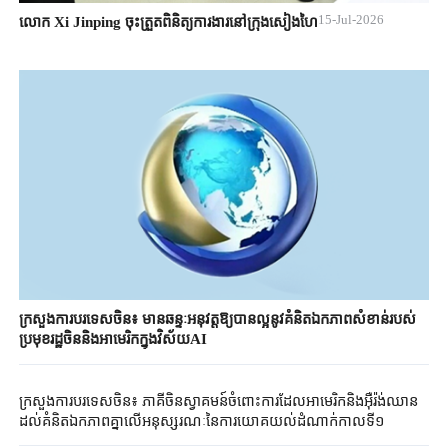
15-Jul-2026
លោក Xi Jinping ចុះត្រួតពិនិត្យការងារនៅក្រុងសៀងហៃ
ក្រសួងការបរទេសចិន៖ មានឆន្ទៈអនុវត្តឱ្យបានល្អនូវគំនិតឯកភាពសំខាន់របស់
ប្រមុខរដ្ឋចិននិងអាមេរិកក្នុងវិស័យAI
ក្រសួងការបរទេសចិន៖ ភាគីចិនស្វាគមន៍ចំពោះការដែលអាមេរិកនិងអ៊ឺរ៉ង់ឈាន
ដល់គំនិតឯកភាពគ្នាលើអនុស្សរណៈនៃការយោគយល់ដំណាក់កាលទី១