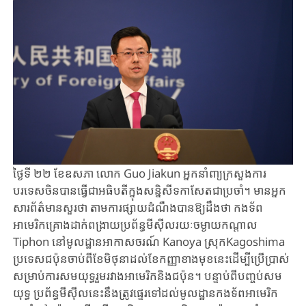
ថ្ងៃទី ២២ ខែឧសភា លោក Guo Jiakun អ្នកនាំពា្យក្រសួងការ
បរទេសចិនបានធ្វើជាអធិបតីក្នុងសន្និសីទកាសែតជាប្រចាំ។ មានអ្នក
សារព័ត៌មានសួរថា តាមការផ្សាយដំណឹងបានឱ្យដឹងថា កងទ័ព
អាមេរិកគ្រោងដាក់ពង្រាយប្រព័ន្ធមីស៊ីលរយៈចម្ងាយកណ្តាល
Tiphon នៅមូលដ្ឋានអាកាសចរណ៍ Kanoya ស្រុកKagoshima
ប្រទេសជប៉ុនចាប់ពីខែមិថុនាដល់ខែកញ្ញាខាងមុខនេះដើម្បីប្រើប្រាស់
សម្រាប់ការសមយុទ្ធរួមរវាងអាមេរិកនិងជប៉ុន។​ បន្ទាប់ពីបញ្ចប់សម
យុទ្ធ ប្រព័ន្ធមីស៊ីលនេះនឹងត្រូវផ្ទេរទៅដល់មូលដ្ឋានកងទ័ពអាមេរិក