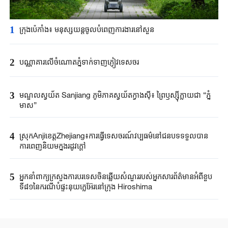
1
ក្រុងប៉េកាំង​៖ មនុស្សយន្ត​ចូលបំពេញ​ការងារនៅសួន​​
2
បណ្ណាគារលើចំណោតភ្នំទាក់ទាញភ្ញៀវទេសចរ
3
មណ្ឌលស្វយ័ត Sanjiang ភូមិភាគស្វយ័តក្វាងស៊ី៖ ព្រៃឫស្ស៊ីក្លាយជា “ភ្នំ
មាស”
4
ស្រុកAnjiខេត្តZhejiang៖ការធ្វើទេសចរណ៍វប្បធម៌នៅជនបទទទួលបាន
ការពេញនិយមក្នុងរដូវក្តៅ
5
អ្នកនាំពាក្យ​ក្រសួងការបរទេស​ចិនឆ្លើយសំណួរ​របស់​អ្នកសារព័ត៌មាន​អំពីខួប​
ទី៨១នៃ​ករណី​បំផ្ទុះនុយក្លេអ៊ែរ​នៅក្រុង ​Hiroshima ​