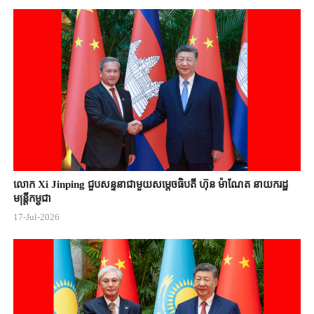
លោក Xi Jinping ជួបសន្ទនាជាមួយសម្តេចធិបតី ហ៊ុន ម៉ាណែត នាយករដ្ឋ
មន្ត្រីកម្ពុជា
17-Jul-2026