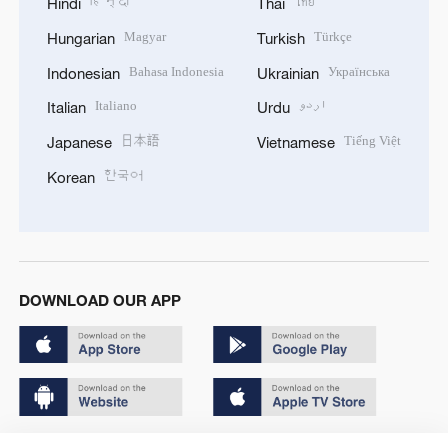
हिन्दी
ไทย
Hindi
Thai
Magyar
Türkçe
Hungarian
Turkish
Bahasa Indonesia
Українська
Indonesian
Ukrainian
Italiano
اردو
Italian
Urdu
日本語
Tiếng Việt
Japanese
Vietnamese
한국어
Korean
DOWNLOAD OUR APP
Copyright © 2024 CGTN.