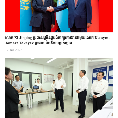
លោក Xi Jinping ប្រធានរដ្ឋចិន​ជួបពិភាក្សា​ការងារជាមួយ​លោក Kassym-
Jomart ​Tokayev ​ប្រធានាធិបតី​កាហ្សាក់ស្ថាន​
17-Jul-2026