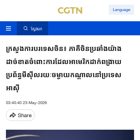
Language
ស្វែងរក
ក្រសួងការបរទេសចិន៖ ភាគីចិនប្រឆាំងយ៉ាង
ដាច់ខាតចំពោះការដែលអាមេរិកដាក់ពង្រាយ
ប្រព័ន្ធមីស៊ីលរយៈចម្ងាយកណ្តាលនៅប្រទេស
អាស៊ី
03:40:40 23-May-2026
Share