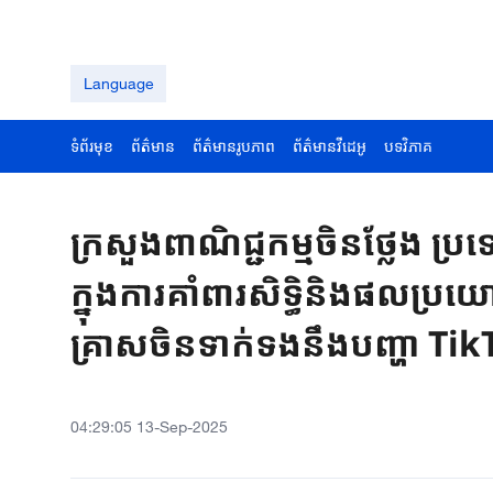
Language
ទំព័រមុខ
ព័ត៌មាន
ព័ត៌មានរូបភាព
ព័ត៌មានវីដេអូ
បទវិភាគ
ក្រសួងពាណិជ្ជកម្មចិន​ថ្លែង ប្រទេស
ក្នុង​​ការគាំ​ពារសិទ្ធិនិង​ផលប
គ្រាសចិន​ទាក់ទងនឹងបញ្ហា Ti
04:29:05 13-Sep-2025