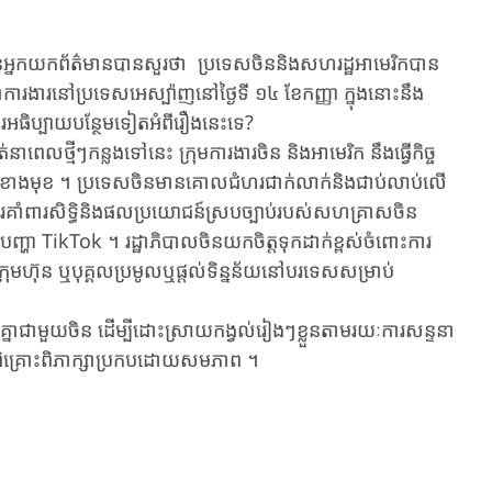
មាន​អ្នកយកព័ត៌មានបានសួរថា​ ប្រទេស​​​ចិន​​​​និង​​សហរដ្ឋអាមេរិក​​បាន​
ពិភាក្សាការងារ​​នៅប្រទេសអេស្ប៉ាញនៅថ្ងៃទី ១៤​ ខែកញ្ញា ក្នុងនោះ​នឹង​
រ​អធិប្បាយ​​បន្ថែមទៀត​​អំពីរឿងនេះទេ?
ំណត់​នា​ពេល​ថ្មីៗកន្លងទៅ​នេះ ក្រុមការងារចិន និងអាមេរិក នឹងធ្វើកិច្ច​
ខាងមុខ​ ។ ​ប្រទេស​ចិនមាន​គោលជំហរ​ជាក់​លាក់​និង​ជាប់​លាប់​​លើ
ង​​ការគាំ​ពារសិទ្ធិនិង​ផលប្រយោជន៍​ស្របច្បាប់​របស់សហគ្រាសចិន​
លើ​បញ្ហា TikTok ។ រដ្ឋាភិបាលចិនយកចិត្តទុកដាក់ខ្ពស់​ចំពោះ​ការ​
រុមហ៊ុន ឬបុគ្គលប្រមូលឬផ្តល់ទិន្នន័យ​នៅបរទេសសម្រាប់​​
ាជាមួយ​ចិន​ ​ដើម្បី​ដោះស្រាយកង្វល់រៀងៗខ្លួនតាមរយៈការសន្ទនា
្រោះពិភាក្សា​ប្រកបដោយ​សមភាព​ ។