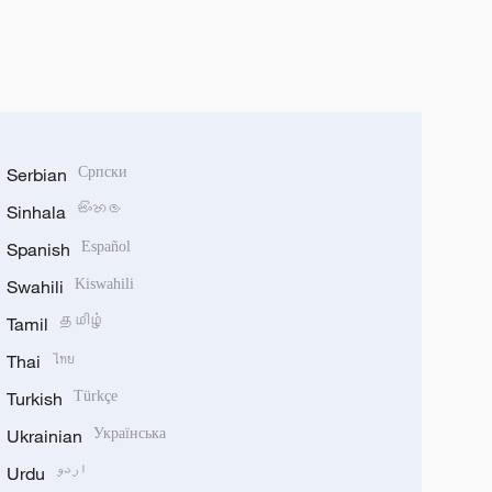
Serbian
Српски
Sinhala
සිංහල
Spanish
Español
Swahili
Kiswahili
Tamil
தமிழ்
Thai
ไทย
Turkish
Türkçe
Ukrainian
Українська
Urdu
اردو