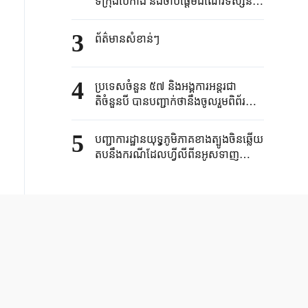
ទីក្រុងប៉េកាំង និងចាប់ផ្តើមដំណើរទស្សន
កិច្ចផ្លូវរដ្ឋនៅប្រទេសចិន
3
ព័ត៌មានសំខាន់ៗ
4
ប្រទេសចំនួន ៥៧ និងអង្គការអន្តរជា
តិចំនួនបី បានបញ្ជាក់ថានឹងចូលរួមពិព័រណ៍
ជាតិនៃពិព័រណ៍នាំចូលចិនអន្តរជាតិ
ឆ្នាំ២០២៦
5
បញ្ជាការដ្ឋានយុទុ្ធភូមិភាគខាងត្បូងចិនឆ្លើយ
តបនឹងករណីដែលហ្វីលីពីនអូសទាញ
ប្រទេសខាងក្រៅដើម្បីកកូរកកាយស្ថាន
ការណ៍នៅសមុទ្រចិនខាងត្បូងថា នឹងគាំពារ
យ៉ាងម៉ឺងម៉ាត់នូវអធិបតេយ្យភាពទឹកដី និង
សិទ្ធិនិងផលប្រយោជន៍សមុទ្ររបស់ចិន