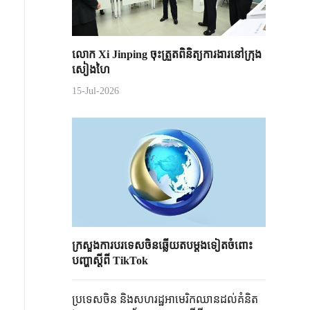
លោក Xi Jinping ចុះត្រួតពិនិត្យការងារនៅក្រុង
សៀងហៃ
15-Jul-2026
ក្រសួងការបរទេសចិនឆ្លើយតបម្តងទៀតចំពោះ
បញ្ហាស្តីពី TikTok
ប្រទេសចិន និងសហរដ្ឋអាមេរិកឈានដល់គំនិត