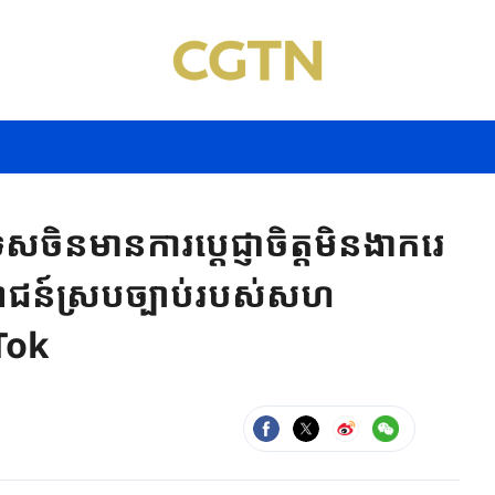
ចិនមាន​ការ​ប្តេជ្ញាចិត្ត​មិន​ងាក​រេ​
្រយោជន៍​ស្របច្បាប់​របស់សហ
kTok