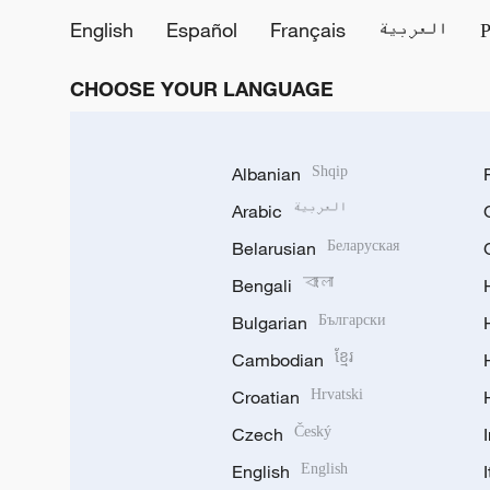
English
Español
Français
العربية
CHOOSE YOUR LANGUAGE
Albanian
Shqip
Arabic
العربية
Belarusian
Беларуская
Bengali
বাংলা
Bulgarian
Български
Cambodian
ខ្មែរ
Croatian
Hrvatski
Czech
Český
English
English