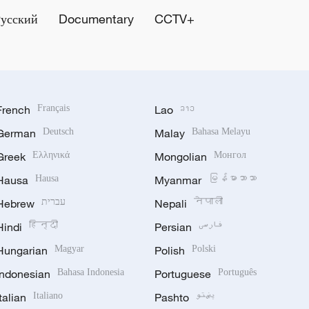
Русский
Documentary
CCTV+
French
Français
Lao
ລາວ
German
Deutsch
Malay
Bahasa Melayu
Greek
Ελληνικά
Mongolian
Монгол
Hausa
Hausa
Myanmar
မြန်မာဘာသာ
Hebrew
עברית
Nepali
नेपाली
Hindi
हिन्दी
Persian
فارسی
Hungarian
Magyar
Polish
Polski
Indonesian
Bahasa Indonesia
Portuguese
Português
Italian
Italiano
Pashto
پښتو