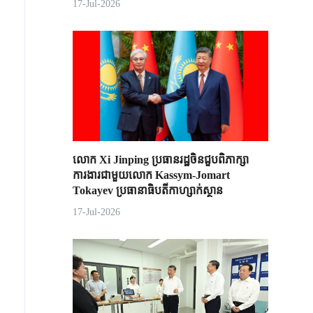
17-Jul-2026
លោក Xi Jinping ប្រធានរដ្ឋចិន​ជួបពិភាក្សា​
ការងារជាមួយ​លោក Kassym-Jomart ​
Tokayev ​ប្រធានាធិបតី​កាហ្សាក់ស្ថាន​
17-Jul-2026