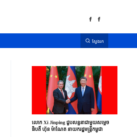
ស្វែងរក
លោក Xi Jinping ជួបសន្ទនាជាមួយសម្តេច
ធិបតី ហ៊ុន ម៉ាណែត នាយករដ្ឋមន្ត្រីកម្ពុជា