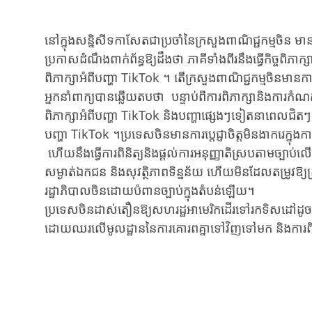
នៅ​ក្នុង​សន្និសីទ​​កាសែ​ត​ជា​ប្រចាំ​​នៃ​ក្រសួង​ពាណិជ្ជកម្ម​ចិន​ 
ប្រកាស​ដំណឹង​ពាក់​ព័ន្ធ​ឱ្យ​ដឹង​ថា​ ភាគីទាំងពីរ​​​នឹងធ្វើ​កិច្ច​
ពិភាក្សា​អំពី​បញ្ហា TikTok ​។ តើក្រសួងពាណិជ្ជកម្មចិន​មាន​កា
អ្នក​នាំ​ពាក្យ​បាន​ឆ្លើយ​តប​ថា​ បន្ទាប់ពី​ការ​ពិភាក្សា​និង​ការ​ក
ពិភាក្សា​អំពីបញ្ហា​ TikTok និងបញ្ហាផ្សេងៗទៀតនាពេល​ជិត​ៗ
បញ្ហា TikTok ។ប្រទេសចិនមាន​ការ​ប្តេជ្ញាចិត្ត​មិន​ងាក​រេ​ក្នុ
ហើយនឹងធ្វើការ​ពិនិត្យនិង​ផ្តល់​ការ​អនុញ្ញាតិ​ស្របតាម​ច្បាប់
សម្ងាត់​ឯកជន និងសុវត្ថិភាពទិន្នន័យ ហើយមិនដែលតម្រូវឱ្យក្
រដ្ឋាភិបាលចិនដោយបំពានច្បាប់ក្នុងតំបន់​ឡើយ។
ប្រទេសចិនដាស់​តឿន​ឱ្យសហរដ្ឋអាមេរិកដើរទៅរកទិសដៅដូចគ្ន
ដោយឈរលើមូលដ្ឋាននៃការគោរពគ្នាទៅវិញទៅមក និងការពិគ