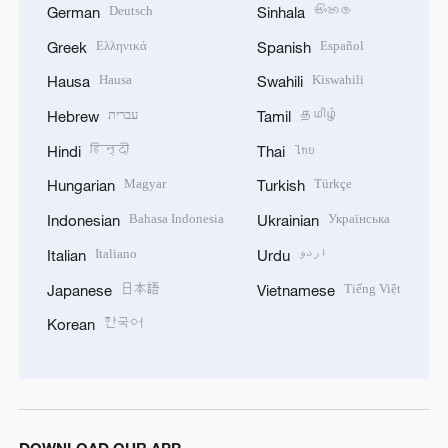
Deutsch
සිංහල
German
Sinhala
Ελληνικά
Español
Greek
Spanish
Hausa
Kiswahili
Hausa
Swahili
עברית
தமிழ்
Hebrew
Tamil
हिन्दी
ไทย
Hindi
Thai
Magyar
Türkçe
Hungarian
Turkish
Bahasa Indonesia
Українська
Indonesian
Ukrainian
Italiano
اردو
Italian
Urdu
日本語
Tiếng Việt
Japanese
Vietnamese
한국어
Korean
DOWNLOAD OUR APP