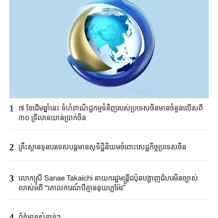
1
៧ ខែដើមឆ្នាំនេះ ទំហំពាណិជ្ជកម្មទំនិញរបស់ប្រទេសចិនមានចំនួនលើសពី
៣០ ទ្រីលានយាន់ប្រាក់ចិន
2
គ្រឹះស្ថាន​ទុនបរទេស​បន្តមាន​សុទិដ្ឋិនិយម​ចំពោះសេដ្ឋកិច្ច​ប្រទេសចិន​​
3
លោកស្រី Sanae ​Takaichi ​នាយករដ្ឋមន្ត្រី​ជប៉ុន​បង្ហាញជំហរមិន​ច្បាស់​
លាស់​អំពី ​“គោលការណ៍បី​គ្មាននុយក្លេអ៊ែរ​”​
4
ព័ត៌មានសំខាន់ៗ