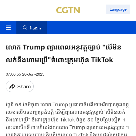
Language
ស្វែងរក
លោក Trump ព្យារពេលអនុវត្តច្បាប់ "បើមិន
លក់នឹង​ហាមប្រើ​"ចំពោះក្រុមហ៊ុន TikTok
07:06:55 20-Jun-2025
Share
​ថ្ងៃទី ១៩ ខែមិថុនា លោក Trump ប្រធានាធិបតីអាមេរិកបានចុះហត្ថ
លេខាលើបទបញ្ជាប្រតិបត្តិ ដើម្បីព្យារពេលអនុវត្តច្បាប់​"បើមិនលក់
នឹង​ហាមប្រើ​" ចំពោះក្រុមហ៊ុន TikTok ​ចំនួន​ ៩០ ថ្ងៃបន្ថែម​ទៀត​ ។
នេះ​ជា​លើក​ទី ៣ ​​​ហើយដែល​លោក Trump ព្យារពេល​អនុវត្ត​ច្បាប់ ។
យោងតាមបទបញ្ជាប្រតិបត្តិក្រុមហ៊ុន TikTok នឹងបន្តផ្តល់សេវាកម្ម