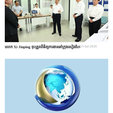
15-Jul-2026
លោក Xi Jinping ចុះត្រួតពិនិត្យការងារនៅក្រុងសៀងហៃ