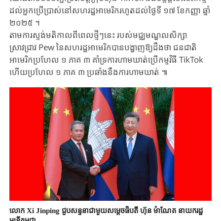
ដល់អ្នកប្រើប្រាស់នៅសហរដ្ឋអាមេរិករហូតដល់ថ្ងៃទី ១៧ ខែកញ្ញា ឆ្នាំ
២០២៥ ។
តាមការស្ទង់មតិកាល​ពីពេល​ថ្មីៗនេះ របស់មជ្ឈមណ្ឌលសិក្សា​
ស្រាវជ្រាវ Pew នៃសហរដ្ឋអាមេរិកបានបង្ហាញឱ្យដឹងថា ​ជនជាតិ
អាមេរិកប្រហែល​ ១ ភាគ​​ ៣ គាំទ្រការហាមឃាត់ប្រើកម្មវិធី​​ TikTok
ហើយប្រហែល ១ ភាគ ៣ ​ប្រឆាំងនឹងការហាមឃាត់​ ៕
លោក Xi Jinping ជួបសន្ទនាជាមួយសម្តេចធិបតី ហ៊ុន ម៉ាណែត នាយករដ្ឋ
មន្ត្រីកម្ពុជា