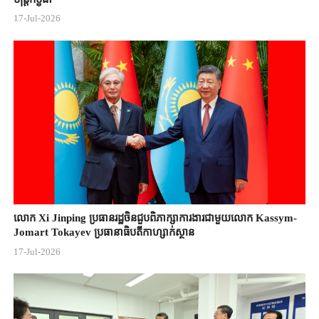
17-Jul-2026
លោក Xi Jinping ប្រធានរដ្ឋចិន​ជួបពិភាក្សា​ការងារជាមួយ​លោក Kassym-
Jomart ​Tokayev ​ប្រធានាធិបតី​កាហ្សាក់ស្ថាន​
17-Jul-2026