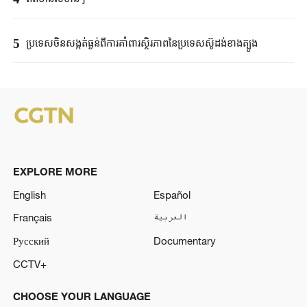
5
ប្រទេសចិនសង្កត់ធ្ងន់ពីការគាំពារស្ថិរភាពនៃប្រទេសស៊ូដង់ខាងត្បូង
EXPLORE MORE
English
Español
Français
العربية
Русский
Documentary
CCTV+
CHOOSE YOUR LANGUAGE