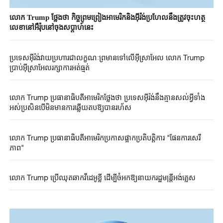
លោក Trump ថ្លែងថា កិច្ចព្រមព្រៀងអាមេរិកនិងអ៊ីរ៉ង់ប្រហែលនឹងត្រូវចុះហត្ថ
លេខានៅអឺរ៉ុបនៅចុងសប្តាហ៍នេះ
ប្រទេសអ៊ីរ៉ង់​វាយប្រហារជា​លក្ខណៈ​ព្រមាន​ទៅលើ​អ៊ីស្រាអែល លោក Trump
ប្រាប់អ៊ីស្រាអែលរក្សាការ​អត់ធ្មត់
លោក Trump ប្រធានាធិបតីអាមេរិកថ្លែងថា ប្រទេសអ៊ីរ៉ង់នឹង​គ្មានសល់អ្វីទាំង
អស់​ប្រសិនបើ​មិនមាន​ការ​ឆ្លើយ​តប​ឱ្យបានរហ័ស
លោក Trump ប្រធានាធិបតីអាមេរិកប្រកាសផ្អាកប្រតិបត្តិការ "ផែនការសេរី
ភាព"
លោក Trump ប្រើ​ឈុត​ឆាក​វីដេអូខ្លី​ ដើម្បី​​ចំអកឱ្យ​នាយករដ្ឋមន្ត្រីអង់គ្លេស