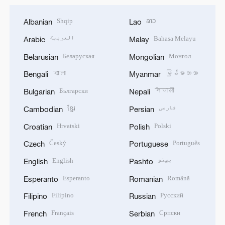
Shqip
ລາວ
Albanian
Lao
العربية
Bahasa Melayu
Arabic
Malay
Беларуская
Монгол
Belarusian
Mongolian
বাংলা
မြန်မာဘာသာ
Bengali
Myanmar
Български
नेपाली
Bulgarian
Nepali
ខ្មែរ
فارسی
Cambodian
Persian
Hrvatski
Polski
Croatian
Polish
Český
Português
Czech
Portuguese
English
پښتو
English
Pashto
Esperanto
Română
Esperanto
Romanian
Filipino
Русский
Filipino
Russian
Français
Српски
French
Serbian