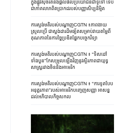
ក្នុងផ្លូវសុចរិតនិងផ្តល់ផលប្រយោជន៍ជាទូទៅ ទើប
ជាភាគលាភពិតប្រាកដរបស់បញ្ញាសិប្បនិម្មិត
ការស្ទង់មតិរបស់បណ្តាញCGTN ៖ភាពងាយ
ស្រួលប្រើ ជាស្តង់ដារដ៏មធ្យ័តសម្រាប់វាយតម្លៃពី
គុណភាពនៃការច្នៃប្រឌិតផ្នែកបច្ចេកវិទ្យា
ការស្ទង់មតិរបស់បណ្តាញCGTN ៖ “ទិសដៅ
ទាំងបួន”កែសម្រូលឡើងវិញនូវស្ថិរភាពជាយុទ្ធ
សាស្ត្ររវាងចិននិងអាមេរិក
ការស្ទង់មតិរបស់បណ្តាញCGTN ៖ “ការទូតបែប
អនុត្តរភាព”របស់អាមេរិកបញ្ចេញសញ្ញា អាសន្ន
ដល់អភិបាលកិច្ចសកល