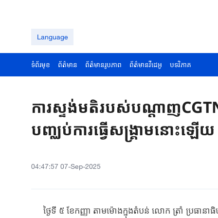
Language
ទំព័រមុខ
ព័ត៌មាន
ព័ត៌មានរូបភាព
ព័ត៌មានវីដេអូ
បទវិភាគ
ការស្ទង់មតិរបស់បណ្តាញCGT
បញ្ឈប់ការធ្វើសង្រ្គាមនោះឡើយ
04:47:57 07-Sep-2025
ថ្ងៃទី ៥ ខែ​កញ្ញា តាម​ម៉ោ​ងក្នុង​តំបន់​ លោក ត្រាំ ប្រធានាធិបត