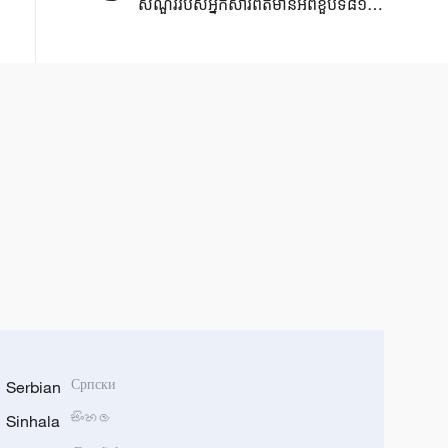
សំណួរ​របស់​អ្នកសារព័ត៌មាន​អំពីខួប​ទី៨១នៃ​
ករណី​បំផ្ទុះនុយក្លេអ៊ែរ​នៅក្រុង ​
Hiroshima ​
Serbian
Српски
Sinhala
සිංහල