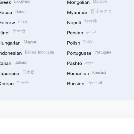
Greek
Ελληνικά
Mongolian
Монгол
Hausa
Hausa
Myanmar
မြန်မာဘာသာ
Hebrew
עברית
Nepali
नेपाली
Hindi
हिन्दी
Persian
فارسی
Hungarian
Magyar
Polish
Polski
Indonesian
Bahasa Indonesia
Portuguese
Português
Italian
Italiano
Pashto
پښتو
Japanese
日本語
Romanian
Română
Korean
한국어
Russian
Русский