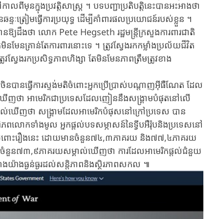
ពីមុន​ក្នុង​ប្រវត្តិសាស្ត្រ​ ។ បទបញ្ជាប្រតិបត្តិនេះបាន​អះអាង​ថា
្ទៈត្រៀម​​ធ្វើ​ការ​ប្រយុទ្ធ ​ដើម្បី​គាំពារ​ផល​ប្រយោជន៍របស់​ខ្លួន​ ។
ឱ្យ​ដឹង​ថា លោក Pete Hegseth រដ្ឋមន្ត្រីក្រសួង​ការ​ពារជាតិ​
ន​មែន​គ្រាន់​តែ​កា​រពារ​នោះ​ទេ ។ ត្រូវ​ស្វែង​រក​កម្លាំងប្រល័យជីវិត
្វែងរក​ប្រសិទ្ធ​​ភាព​​ហិង្សា តែមិន​មែន​ភាព​ត្រឹម​ត្រូវ​ខាង​
បានធ្វើ​ការស្ទង់មតិ​ចំ​ពោះ​អ្នកប្រើប្រាស់បណ្តាញអ៊ីធឺណែត ដែល
ញថា អាមេរិក​ជា​ប្រទេស​ដែល​ញៀន​នឹង​​សង្គ្រាម​បំផុត​​នៅលើ​
ឃើញថា សង្គ្រាម​ដែល​អាមេ​រិក​បំផុសនៅ​ក្រៅប្រទេស​ បាន​
​ខ័ណ្ឌ​ពិភពលោក​ទាំង​មូល អ្នកផ្តល់បទសម្ភាសន៍នៃទ្វីប​​អឺរ៉ុប​និងប្រទេស​នៅ
ា​បំផុត​ចំពោះរឿង​នេះ ដោយ​មាន​ចំនួន​៧៤,៣​ភាគ​រ​យ​ និង​៧៧,៤ភាគរយ​
រ៉ុប​ចំនួ​ន​៧៣,៩ភាគរយ​សម្គាល់ឃើញថា ការដែល​អាមេរិក​ផ្តល់​ជំនួយ
​យ៉ាង​ធ្ងន់ធ្ងរ​ដល់​សន្តិភាព​និង​ស្ថិរភាព​សកល​ ៕