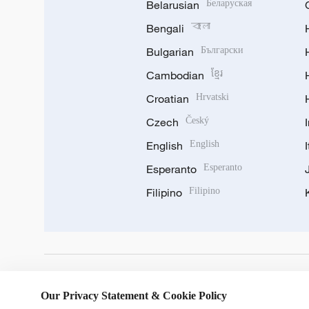
Belarusian
Беларуская
Bengali
বাংলা
Bulgarian
Български
Cambodian
ខ្មែរ
Croatian
Hrvatski
Czech
Český
English
English
Esperanto
Esperanto
Filipino
Filipino
DOWNLOAD OUR APP
Our Privacy Statement & Cookie Policy