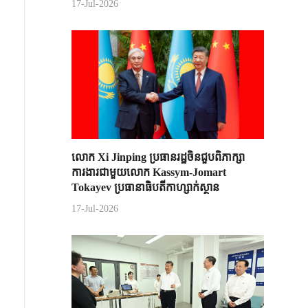
17-Jul-2026
លោក Xi Jinping ប្រធានរដ្ឋចិន​ជួបពិភាក្សា​
ការងារជាមួយ​លោក Kassym-Jomart ​
Tokayev ​ប្រធានាធិបតី​កាហ្សាក់ស្ថាន​
17-Jul-2026