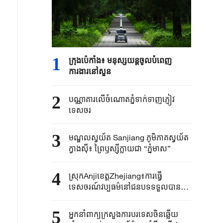
1
ក្រុងប៉េកាំង​៖ មនុស្សយន្ត​ចូលបំពេញ​
ការងារនៅសួន​​
2
បណ្ណាគារលើចំណោតភ្នំទាក់ទាញភ្ញៀវ
ទេសចរ
3
មណ្ឌលស្វយ័ត Sanjiang ភូមិភាគស្វយ័ត
ក្វាងស៊ី៖ ព្រៃឫស្ស៊ីក្លាយជា “ភ្នំមាស”
4
ស្រុកAnjiខេត្តZhejiang៖ការធ្វើ
ទេសចរណ៍វប្បធម៌នៅជនបទទទួលបានការ
ពេញនិយមក្នុងរដូវក្តៅ
5
អ្នកនាំពាក្យ​ក្រសួងការបរទេស​ចិនឆ្លើយ