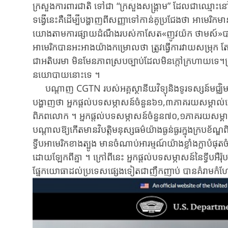
ក្រសួងការពារជាតិ ទៅជា “ក្រសួងសង្គ្រាម” ដែល​ជា​ឈ្មោះ​នៅកាល​
ទង្វើ​នេះ​គឺដើម្បី​បង្ហាញពីសញ្ញា​ទៅកាន់​គូប្រជែង​ថា អាមេរិក​មានឆន
យោង​តាម​ការ​ផ្សាយ​ដំណឹង​របស់​កាសែត​«ញូវយ៉ក ថាម​ស៍»បាន​
អាមេរិក​បាន​អះ​អាង​យ៉ាង​កម្រោល​ថា ត្រូវ​ធ្វើ​ការ​វាយសម្រុក តែមិ
ជាអតិបរមា មិនមែន​ភាពស្រប​ច្បាប់​ដែល​មិន​ក្តៅ​ក្រហាយ​ទេ​។​ត្រូវ​ស
នយោបាយនោះ​ទេ​ ។
បណ្តាញ CGTN របស់អគ្គស្ថានីយវិទ្យុនិងទូរទស្សន៍មជ្ឈិមចិន
បង្ហាញថា អ្នកផ្តល់បទសម្ភាសន៍ចំនួន៦១,៣​ភា​គ​រយសម្គាល់ឃើ
ពិភព​លោ​ក ។ អ្នកផ្តល់បទសម្ភាសន៍ចំនួន៧០,១ភាគរយសម្គាល់
បណ្តាល​ឱ្យ​កើត​មាន​វិបតិ្ត​មនុស្សធម៌​យ៉ាង​ធ្ងន់​ធ្ងរ​ក្នុ​ង​ក្រប
ទ្វីប​​អាមេរិក​ខាង​ត្បូង មាន​ចំណាប់អារម្មណ៍​យ៉ាង​ខ្លាំង​ក្ល
ដោយ​ឡែក​ពីគ្នា ។ ក្រៅពីនេះ អ្នកផ្តល់បទសម្ភាសន៍នៃទ្វីប​អឺ
ផ្នែក​យោធា​ដល់​ប្រ​ទេស​ផ្សេងទៀតជា​ញឹក​ញាប់​ បាន​គំរាម​កំហែង