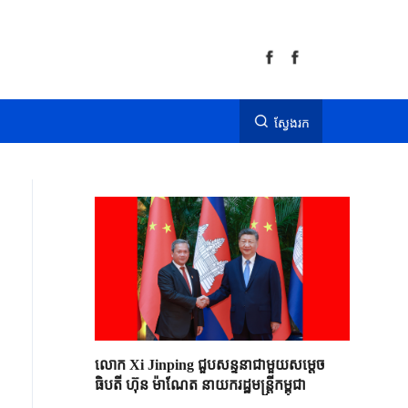
ស្វែងរក
លោក Xi Jinping ជួបសន្ទនាជាមួយសម្តេច
ធិបតី ហ៊ុន ម៉ាណែត នាយករដ្ឋមន្ត្រីកម្ពុជា