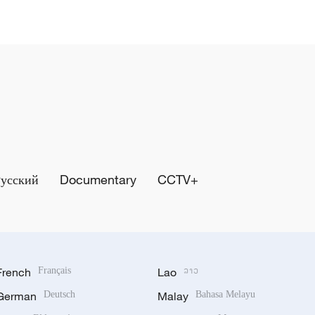
Русский
Documentary
CCTV+
French
Français
Lao
ລາວ
German
Deutsch
Malay
Bahasa Melayu