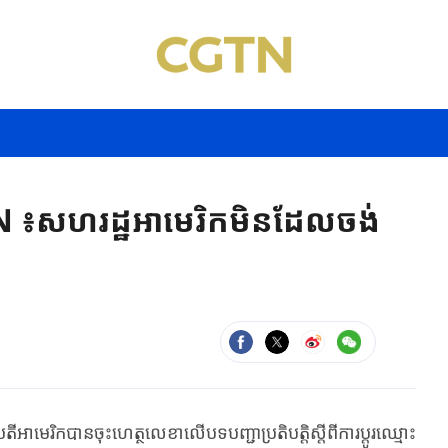
N ៖សហរដ្ឋអាមេរិកមិនដែលចង់
ីអាមេរិក​បាន​ចុះ​ហេ​ត្ថ​លេ​ខាលើបទបញ្ជាប្រតិបត្តិស្តីពីការប្តូរឈ្មោះ