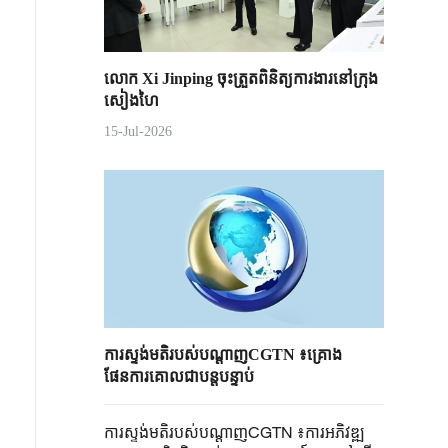
លោក Xi Jinping ចុះត្រួតពិនិត្យការងារនៅក្រុង
សៀងហៃ
15-Jul-2026
ការស្ទង់មតិរបស់បណ្តាញCGTN ៖គ្រោង
ផែនការគោលជាបន្តបន្ទាប់
ការស្ទង់មតិរបស់បណ្តាញCGTN ៖ការអភិវឌ្ឍ