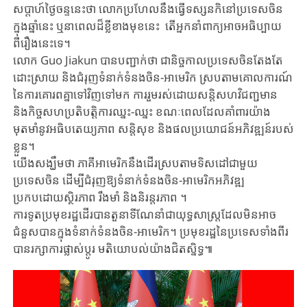
សប្តាហ៍ថ្ងៃចន្ទនេះថា លោកប្រហែលនឹងធ្វើទស្សនកិនៅប្រទេសចិន
ក្នុងឆ្នាំនេះ ឬនាពេលដ៏ខ្លីខាងមុខនេះ តើអ្នកនាំពាក្យអាចអធិប្បាយ
ពីរឿងនេះទេ។
លោក Guo Jiakun បានបញ្ជាក់ថា ជានិច្ចកាលប្រទេសចិនតែងតែ
ដោះស្រាយ និងជំរុញទំនាក់ទំនងចិន-អាមេរិក ស្របតាមគោលការណ៍
នៃការគោរពគ្នាទៅវិញទៅមក ការរួមរស់ដោយសន្តិសហវិជញ្ជមាន
និងកិច្ចសហប្រតិបត្តិការឈ្នះ-ឈ្នះ ខណៈពេលដែលគាំពារយ៉ាង
មុតមាំនូវអធិបតេយ្យភាព សន្តិសុខ និងផលប្រយោជន៍អភិវឌ្ឍន៍របស់
ខ្លួន។
យើងសង្ឃឹមថា ភាគីអាមេរិកនឹងដើរស្របតាមទិសដៅជាមួយ
ប្រទេសចិន ដើម្បីជំរុញឱ្យទំនាក់ទំនងចិន-អាមេរិកអភិវឌ្ឍ
ប្រកបដោយស្ថិរភាព រឹងមាំ និងនិរន្តរភាព ។
ការទូតប្រមុខរដ្ឋដើរបានតួនាទីណែនាំជាយុទ្ធសាស្ត្រដែលមិនអាច
ជំនួសបានក្នុងទំនាក់ទំនងចិន-អាមេរិក។ ប្រមុខរដ្ឋនៃប្រទេសទាំងពីរ
បានរក្សាការផ្លាស់ប្តូរ មតិយោបល់យ៉ាងជិតស្និទ្ធ៕