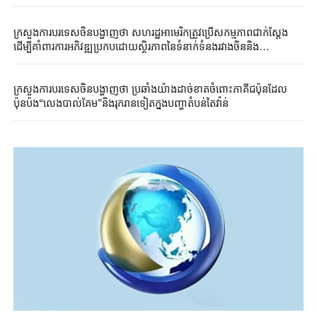
ក្រសួងការបរទេសចិនបង្ហាញថា សហរដ្ឋអាមេរិកត្រូវប្រើសកម្មភាពជាក់ស្តែង
ដើម្បីគាំពារការអភិវឌ្ឍប្រកបដោយស្ថិរភាពនៃទំនាក់ទំនងរវាងចិននិង
សហរដ្ឋអាមេរិកនិងសន្តិភាពនិងស្ថិរភាពនៅត្រើយទាំងសងខាងនៃច្រក
សមុទ្រតៃវ៉ាន់
ក្រសួងការបរទេសចិនបង្ហាញថា ប្រឆាំងយ៉ាងដាច់ខាតចំពោះភាគីជប៉ុនដែល
ប៉ុនប៉ង“លេងបាល់គែម”និងរុករានទៀតក្នុងបញ្ហាតំបន់តៃវ៉ាន់