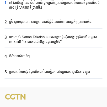
1
៧ ខែដើមឆ្នាំនេះ ទំហំពាណិជ្ជកម្មទំនិញរបស់ប្រទេសចិនមានចំនួនលើសពី
៣០ ទ្រីលានយាន់ប្រាក់ចិន
2
គ្រឹះស្ថាន​ទុនបរទេស​បន្តមាន​សុទិដ្ឋិនិយម​ចំពោះសេដ្ឋកិច្ច​ប្រទេសចិន​​
3
លោកស្រី Sanae ​Takaichi ​នាយករដ្ឋមន្ត្រី​ជប៉ុន​បង្ហាញជំហរមិន​ច្បាស់​
លាស់​អំពី ​“គោលការណ៍បី​គ្មាននុយក្លេអ៊ែរ​”​
4
ព័ត៌មានសំខាន់ៗ
5
ប្រទេសចិនសង្កត់ធ្ងន់ពីការគាំពារស្ថិរភាពនៃប្រទេសស៊ូដង់ខាងត្បូង