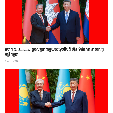
លោក Xi Jinping ជួបសន្ទនាជាមួយសម្តេចធិបតី ហ៊ុន ម៉ាណែត នាយករដ្ឋ
មន្ត្រីកម្ពុជា
17-Jul-2026