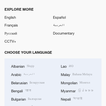
EXPLORE MORE
English
Español
Français
العربية
Русский
Documentary
CCTV+
CHOOSE YOUR LANGUAGE
Shqip
ລາວ
Albanian
Lao
العربية
Bahasa Melayu
Arabic
Malay
Беларуская
Монгол
Belarusian
Mongolian
বাংলা
မြန်မာဘာသာ
Bengali
Myanmar
Български
नेपाली
Bulgarian
Nepali