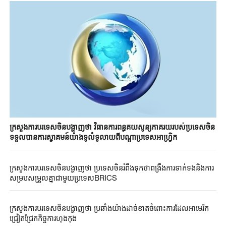
ក្រសួងការបរទេសចិនបង្ហាញថា វិធានការពន្ធគយសូន្យភាគរយរបស់ប្រទេសចិន
ទទួលបានការស្វាគមន៍យ៉ាងទូលំទូលាយពីបណ្តាប្រទេសអាហ្វ្រិក
ក្រសួងការបរទេសចិនបង្ហាញថា ប្រទេសចិនរំពឹងទុកថាពង្រឹងការទាក់ទងនិងការ
សម្របសម្រួលគ្នាជាមួយប្រទេស​BRICS
ក្រសួងការបរទេសចិនបង្ហាញថា ប្រឆាំងយ៉ាងដាច់ខាតចំពោះការដែលអាមេរិក
ជ្រៀតជ្រែកកិច្ចការហុងកុង