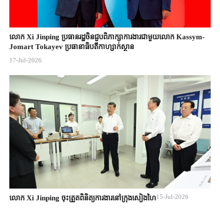
លោក Xi Jinping ប្រធានរដ្ឋចិន​ជួបពិភាក្សា​ការងារជាមួយ​លោក Kassym-
Jomart ​Tokayev ​ប្រធានាធិបតី​កាហ្សាក់ស្ថាន​
17-Jul-2026
15-Jul-2026
លោក Xi Jinping ចុះត្រួតពិនិត្យការងារនៅក្រុងសៀងហៃ