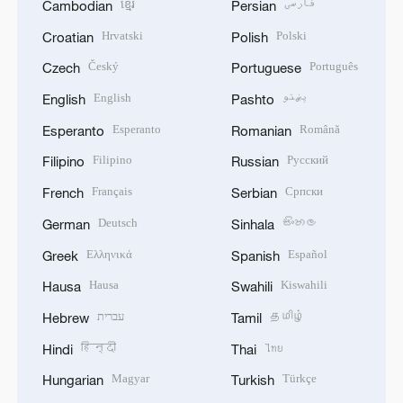
ខ្មែរ
فارسی
Cambodian
Persian
Hrvatski
Polski
Croatian
Polish
Český
Português
Czech
Portuguese
English
پښتو
English
Pashto
Esperanto
Română
Esperanto
Romanian
Filipino
Русский
Filipino
Russian
Français
Српски
French
Serbian
Deutsch
සිංහල
German
Sinhala
Ελληνικά
Español
Greek
Spanish
Hausa
Kiswahili
Hausa
Swahili
עברית
தமிழ்
Hebrew
Tamil
हिन्दी
ไทย
Hindi
Thai
Magyar
Türkçe
Hungarian
Turkish