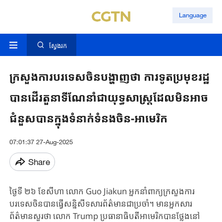
Language
ស្វែងរក
ក្រសួងការបរទេសចិនបង្ហាញថា ការទូតប្រមុខរដ្ឋ
បានដើរតួនាទីណែនាំជាយុទ្ធសាស្ត្រដែលមិនអាច
ជំនួសបានក្នុងទំនាក់ទំនងចិន-អាមេរិក
07:01:37 27-Aug-2025
Share
ថ្ងៃទី ២៦ ខែសីហា លោក Guo Jiakun អ្នកនាំពាក្យក្រសួងការ
បរទេសចិនបានធ្វើសន្និសីទសារព័ត៌មានជាប្រចាំ។ មានអ្នកសារ
ព័ត៌មានសួរថា លោក Trump ប្រធានាធិបតីអាមេរិកបានថ្លែងនៅ