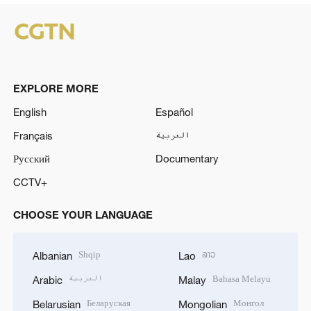
EXPLORE MORE
English
Español
Français
العربية
Русский
Documentary
CCTV+
CHOOSE YOUR LANGUAGE
Shqip
ລາວ
Albanian
Lao
العربية
Bahasa Melayu
Arabic
Malay
Беларуская
Монгол
Belarusian
Mongolian