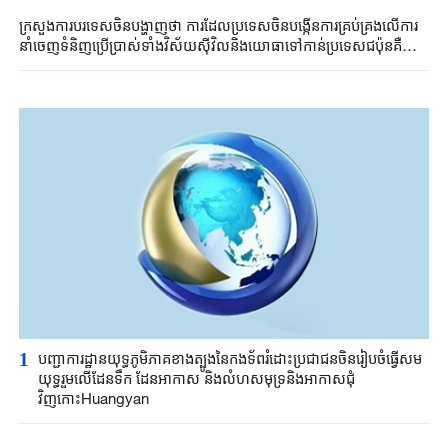
ក្រសួងការបរទេសចិនបង្ហាញថា ការដែលប្រទេសចិនបង្កើនការគ្រប់គ្រងលើការ
នាំចេញទំនិញប្រើប្រាស់ទាំងវិស័យស៊ីវិលនិងយោធាទៅកាន់ប្រទេសជប៉ុនគឺសម
ហេតុផលនិងស្របច្បាប់ទាំងស្រុង
1
បញ្ជាការដ្ឋានយុទ្ធភូមិភាគខាងត្បូងនៃកងទ័ពរំដោះប្រជាជនចិនរៀបចំធ្វើសម
យុទ្ធរួមលើដែនទឹក ដែនអាកាស និងលំហសមុទ្រនិងអាកាសជុំ
វិញកោះHuangyan