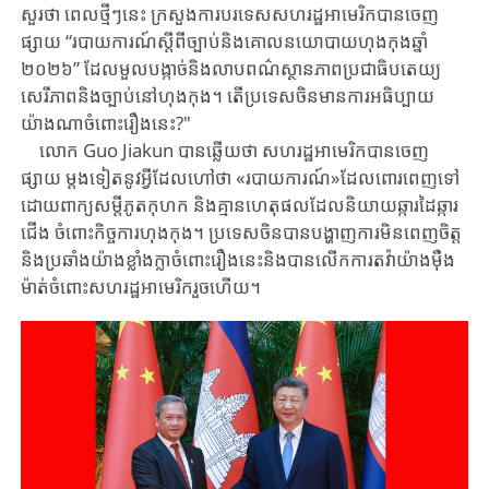
សួរថា ពេលថ្មីៗនេះ ក្រសួងការបរទេសសហរដ្ឋអាមេរិកបានចេញ
ផ្សាយ “របាយការណ៍ស្តីពីច្បាប់និងគោល​នយោ​បាយហុ​ងកុងឆ្នាំ
២០២៦” ដែលមួលបង្កាច់និងលាបពណ៌ស្ថានភាព​ប្រជាធិប​តេយ្យ​
សេរីភាពនិងច្បាប់នៅហុងកុង។ តើប្រទេសចិន​មានការអធិប្បាយ
យ៉ាង​ណាចំពោះរឿងនេះ?"
លោក Guo Jiakun បានឆ្លើយថា សហរដ្ឋអាមេរិកបានចេញ
ផ្សាយ ម្តងទៀតនូវអ្វីដែល​ហៅថា ​«របាយការណ៍»ដែលពោរពេញទៅ
ដោយពាក្យសម្តីភូតកុហក និង​គ្មានហេតុផលដែលនិយាយឆ្ការដៃឆ្ការ
ជើង ចំពោះកិច្ចការហុងកុង។ ប្រទេសចិនបានបង្ហាញការមិនពេញចិត្ត
និងប្រឆាំងយ៉ាងខ្លាំងក្លាចំពោះរឿងនេះនិងបានលើកការតវ៉ាយ៉ាងម៉ឺង
ម៉ាត់ចំពោះសហរដ្ឋអាមេរិករួចហើយ។