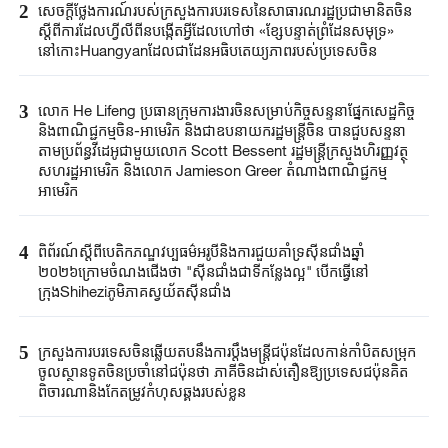
2
សេចក្តីថ្លែងការណ៍របស់ក្រសួងការបរទេសនៃសាធារណរដ្ឋប្រជាមានិតចិន
ស្តីពីការដែលហ្វីលីពីនបង្កើតអ្វីដែលហៅថា «ខ្សែបន្ទាត់ព្រំដែនសមុទ្រ»
នៅកោះHuangyanដែលជាដែនអធិបតេយ្យភាពរបស់ប្រទេសចិន
3
លោក He Lifeng ប្រធានក្រុមការងារចិនសម្រាប់កិច្ចសន្ទនាផ្នែកសេដ្ឋកិច្ច
និងពាណិជ្ជកម្មចិន-អាមេរិក និងជាឧបនាយករដ្ឋមន្រ្តីចិន បានជួបសន្ទនា
តាមប្រព័ន្ធវីដេអូជាមួយលោក Scott Bessent រដ្ឋមន្ត្រីក្រសួងហិរញ្ញវត្ថុ
សហរដ្ឋអាមេរិក និងលោក Jamieson Greer តំណាងពាណិជ្ជកម្ម
អាមេរិក
4
ពិព័រណ៍ស្តីពីបេតិកភណ្ឌវប្បធម៌អរូបីនិងការជួយគាំទ្រស៊ីនជាំងឆ្នាំ
២០២៦ក្រោមចំណងជើងថា "ស៊ីនជាំងជាទីកន្លែងល្អ" បើកធ្វើនៅ
ក្រុងShiheziភូមិភាគស្វយ័តស៊ីនជាំង
5
ក្រសួងការបរទេសចិនឆ្លើយតបនឹងការប្តឹងមន្ត្រីជប៉ុនដែលកាន់កាំបិតសម្រុក
ចូលស្ថានទូតចិនប្រចាំនៅជប៉ុនថា ភាគីចិនដាស់តឿនឱ្យប្រទេសជប៉ុនគិត
ពិចារណានិងកែតម្រូវកំហុសឆ្គងរបស់ខ្លួន