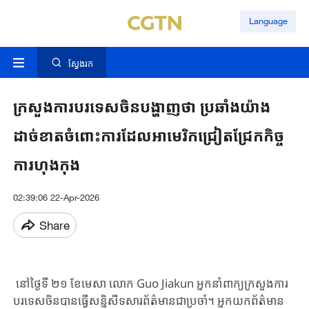
Language
ស្វែងរក
ក្រសួងការបរទេសចិនបង្ហាញថា ប្រឆាំងយ៉ាង
ដាច់ខាតចំពោះការដែលអាមេរិកជ្រៀតជ្រែកកិច្ច
ការហុងកុង
02:39:06 22-Apr-2026
Share
នៅថ្ងៃទី ២១ ខែមេសា លោក Guo Jiakun អ្នកនាំពាក្យក្រសួងការ
បរទេស​ចិនបានធ្វើសន្និសីទសារព័ត៌មានជាប្រចាំ។ អ្នកយកព័ត៌មាន