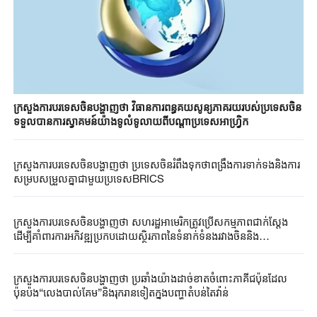
ក្រសួងការបរទេសចិនបង្ហាញថា វិធានការពន្ធគយសូន្យភាគរយរបស់ប្រទេសចិន
ទទួលបានការស្វាគមន៍យ៉ាងទូលំទូលាយពីបណ្តាប្រទេសអាហ្វ្រិក
ក្រសួងការបរទេសចិនបង្ហាញថា ប្រទេសចិនរំពឹងទុកថាពង្រឹងការទាក់ទងនិងការ
សម្របសម្រួលគ្នាជាមួយប្រទេស​BRICS
ក្រសួងការបរទេសចិនបង្ហាញថា សហរដ្ឋអាមេរិកត្រូវប្រើសកម្មភាពជាក់ស្តែង
ដើម្បីគាំពារការអភិវឌ្ឍប្រកបដោយស្ថិរភាពនៃទំនាក់ទំនងរវាងចិននិង
សហរដ្ឋអាមេរិកនិងសន្តិភាពនិងស្ថិរភាពនៅត្រើយទាំងសងខាងនៃច្រក
សមុទ្រតៃវ៉ាន់
ក្រសួងការបរទេសចិនបង្ហាញថា ប្រឆាំងយ៉ាងដាច់ខាតចំពោះភាគីជប៉ុនដែល
ប៉ុនប៉ង“លេងបាល់គែម”និងរុករានទៀតក្នុងបញ្ហាតំបន់តៃវ៉ាន់