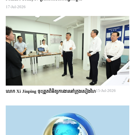
17-Jul-2026
15-Jul-2026
លោក Xi Jinping ចុះត្រួតពិនិត្យការងារនៅក្រុងសៀងហៃ