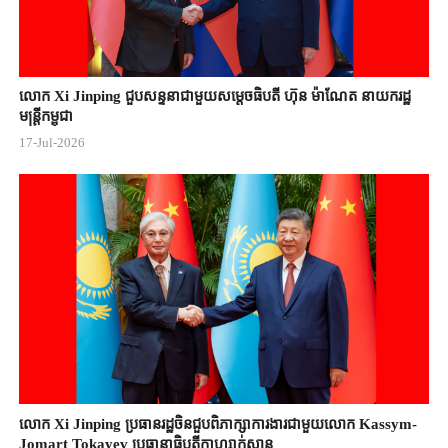
លោក Xi Jinping ជួបសន្ទនាជាមួយសម្តេចធិបតី ហ៊ុន ម៉ាណែត នាយករដ្ឋ
មន្ត្រីកម្ពុជា
17-Jul-2026
លោក Xi Jinping ប្រធានរដ្ឋចិន​ជួបពិភាក្សា​ការងារជាមួយ​លោក Kassym-
Jomart ​Tokayev ​ប្រធានាធិបតី​កាហ្សាក់ស្ថាន​