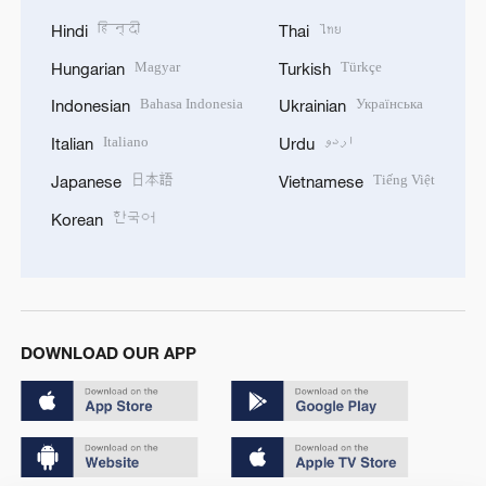
हिन्दी
ไทย
Hindi
Thai
Magyar
Türkçe
Hungarian
Turkish
Bahasa Indonesia
Українська
Indonesian
Ukrainian
Italiano
اردو
Italian
Urdu
日本語
Tiếng Việt
Japanese
Vietnamese
한국어
Korean
DOWNLOAD OUR APP