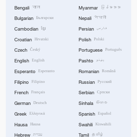
বাংলা
မြန်မာဘာသာ
Bengali
Myanmar
Български
नेपाली
Bulgarian
Nepali
ខ្មែរ
فارسی
Cambodian
Persian
Hrvatski
Polski
Croatian
Polish
Český
Português
Czech
Portuguese
English
پښتو
English
Pashto
Esperanto
Română
Esperanto
Romanian
Filipino
Русский
Filipino
Russian
Français
Српски
French
Serbian
Deutsch
සිංහල
German
Sinhala
Ελληνικά
Español
Greek
Spanish
Hausa
Kiswahili
Hausa
Swahili
עברית
தமிழ்
Hebrew
Tamil