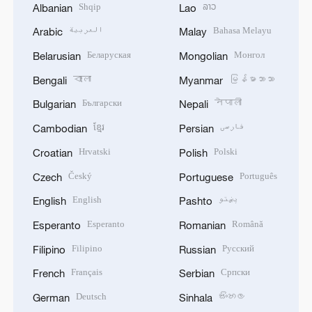
Shqip
ລາວ
Albanian
Lao
العربية
Bahasa Melayu
Arabic
Malay
Беларуская
Монгол
Belarusian
Mongolian
বাংলা
မြန်မာဘာသာ
Bengali
Myanmar
Български
नेपाली
Bulgarian
Nepali
ខ្មែរ
فارسی
Cambodian
Persian
Hrvatski
Polski
Croatian
Polish
Český
Português
Czech
Portuguese
English
پښتو
English
Pashto
Esperanto
Română
Esperanto
Romanian
Filipino
Русский
Filipino
Russian
Français
Српски
French
Serbian
Deutsch
සිංහල
German
Sinhala