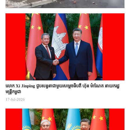
លោក Xi Jinping ជួបសន្ទនាជាមួយសម្តេចធិបតី ហ៊ុន ម៉ាណែត នាយករដ្ឋ
មន្ត្រីកម្ពុជា
17-Jul-2026