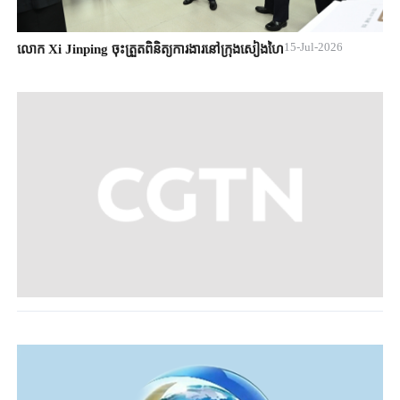
15-Jul-2026
លោក Xi Jinping ចុះត្រួតពិនិត្យការងារនៅក្រុងសៀងហៃ