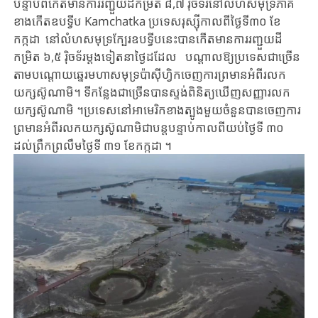
បន្ទាប់ពីកើត​មានការរញ្ជួយដីកម្រិត ៨,៧ រ៉ិចទ័រនៅ​លំហសមុទ្រភាគ
ខាង​កើត​​​ឧបទ្វីប Kamchatka ប្រទេសរុស្ស៊ី​កាលពីថ្ងៃទី៣០ ខែ​
កក្កដា​ ​ នៅលំហសមុទ្រក្បែរ​ឧបទ្វីបនេះបាន​កើត​មាន​​ការរញ្ជួយដី
កម្រិត ៦,៥ រ៉ិចទ័រម្តងទៀតនាថ្ងៃដដែល​ ​បណ្តាល​ឱ្យ​ប្រទេស​ជាច្រើន​
តាមបណ្តោយឆ្នេរមហា​សមុទ្រប៉ាស៊ីហ្វិកចេញ​ការព្រមានអំពីរលក
យក្សស៊ូណាមិ​។ ​ទីកន្លែង​ជាច្រើនបាន​ស្ទង់​ពិនិត្យ​ឃើញសញ្ញា​រលក
យក្សស៊ូណាមិ​​ ។ប្រទេសនៅ​​អាមេរិក​ខាង​ត្បូង​មួយ​ចំនួន​បាន​ចេញ​ការ​
ព្រមាន​អំពី​រលក​យក្ស​ស៊ូណាមិ​ជា​បន្តបន្ទាប់​កាល​ពី​យប់​ថ្ងៃ​ទី ៣០
ដល់​ព្រឹក​ព្រលឹម​ថ្ងៃ​ទី ៣១ ខែ​កក្កដា​ ។