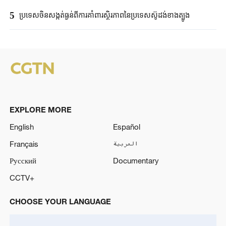
5
ប្រទេសចិនសង្កត់ធ្ងន់ពីការគាំពារស្ថិរភាពនៃប្រទេសស៊ូដង់ខាងត្បូង
EXPLORE MORE
English
Español
Français
العربية
Русский
Documentary
CCTV+
CHOOSE YOUR LANGUAGE