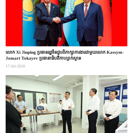
លោក Xi Jinping ប្រធានរដ្ឋចិន​ជួបពិភាក្សា​ការងារជាមួយ​លោក Kassym-
Jomart ​Tokayev ​ប្រធានាធិបតី​កាហ្សាក់ស្ថាន​
17-Jul-2026