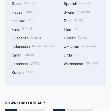
Ελληνικά
Español
Greek
Spanish
Hausa
Kiswahili
Hausa
Swahili
עברית
தமிழ்
Hebrew
Tamil
हिन्दी
ไทย
Hindi
Thai
Magyar
Türkçe
Hungarian
Turkish
Bahasa Indonesia
Українська
Indonesian
Ukrainian
Italiano
اردو
Italian
Urdu
日本語
Tiếng Việt
Japanese
Vietnamese
한국어
Korean
DOWNLOAD OUR APP