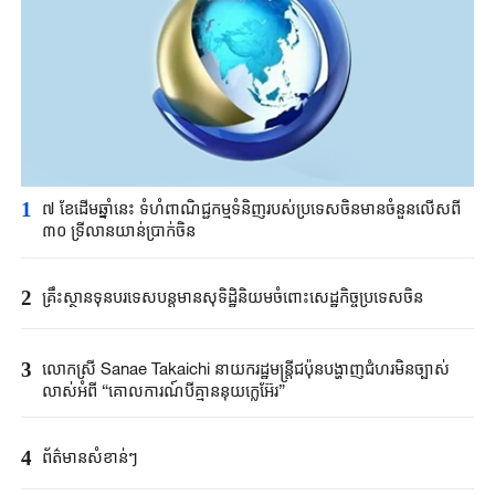
1
៧ ខែដើមឆ្នាំនេះ ទំហំពាណិជ្ជកម្មទំនិញរបស់ប្រទេសចិនមានចំនួនលើសពី
៣០ ទ្រីលានយាន់ប្រាក់ចិន
2
គ្រឹះស្ថាន​ទុនបរទេស​បន្តមាន​សុទិដ្ឋិនិយម​ចំពោះសេដ្ឋកិច្ច​ប្រទេសចិន​​
3
លោកស្រី Sanae ​Takaichi ​នាយករដ្ឋមន្ត្រី​ជប៉ុន​បង្ហាញជំហរមិន​ច្បាស់​
លាស់​អំពី ​“គោលការណ៍បី​គ្មាននុយក្លេអ៊ែរ​”​
4
ព័ត៌មានសំខាន់ៗ