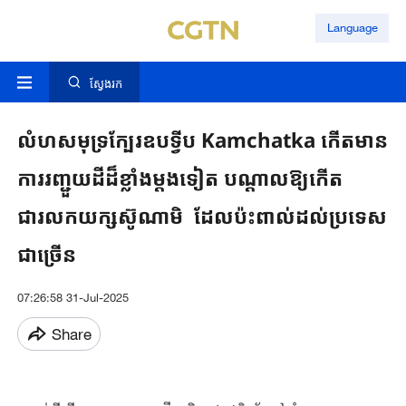
Language
ស្វែងរក
លំហសមុទ្រក្បែរ​​ឧបទ្វីប Kamchatka កើតមាន​​
ការរញ្ជួយដីដ៏ខ្លាំងម្ត​ង​ទៀត បណ្តាល​ឱ្យ​កើត​
ជារលកយក្សស៊ូណាមិ​ ដែល​ប៉ះពាល់ដល់ប្រទេស
ជាច្រើន
07:26:58 31-Jul-2025
Share