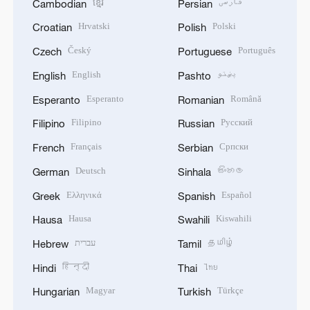
ខ្មែរ
فارسی
Cambodian
Persian
Hrvatski
Polski
Croatian
Polish
Český
Português
Czech
Portuguese
English
پښتو
English
Pashto
Esperanto
Română
Esperanto
Romanian
Filipino
Русский
Filipino
Russian
Français
Српски
French
Serbian
Deutsch
සිංහල
German
Sinhala
Ελληνικά
Español
Greek
Spanish
Hausa
Kiswahili
Hausa
Swahili
עברית
தமிழ்
Hebrew
Tamil
हिन्दी
ไทย
Hindi
Thai
Magyar
Türkçe
Hungarian
Turkish