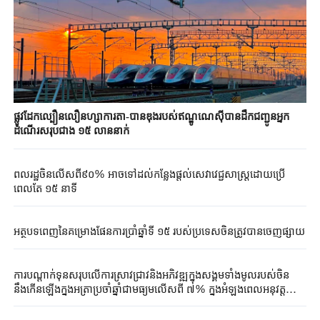
ផ្លូវដែកល្បឿនលឿនហ្សាការតា-បានឌុងរបស់ឥណ្ឌូណេស៊ីបានដឹកជញ្ជូនអ្នក
ដំណើរសរុបជាង ១៥ លាននាក់
ពលរដ្ឋចិនលើសពី៩០% អាចទៅដល់កន្លែងផ្តល់សេវាវេជ្ជសាស្ត្រដោយប្រើ
ពេលតែ ១៥ នាទី
អត្ថបទពេញនៃគម្រោងផែនការប្រាំឆ្នាំទី ១៥ របស់ប្រទេសចិនត្រូវបានចេញផ្សាយ
ការបណ្តាក់​ទុន​សរុបលើការស្រាវជ្រាវនិងអភិវឌ្ឍក្នុង​សង្គម​ទាំង​មូល​របស់ចិន
នឹងកើនឡើងក្នុងអត្រាប្រចាំឆ្នាំជាមធ្យមលើសពី​ ៧% ក្នុងអំឡុងពេលអនុវត្ត​
ផែនការប្រាំឆ្នាំទី ១៥