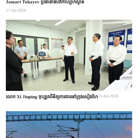
Jomart ​Tokayev ​ប្រធានាធិបតី​កាហ្សាក់ស្ថាន​
17-Jul-2026
15-Jul-2026
លោក Xi Jinping ចុះត្រួតពិនិត្យការងារនៅក្រុងសៀងហៃ