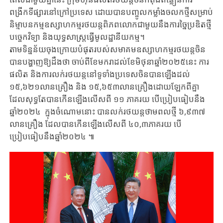
ពង្រីកទីផ្សារ​នៅក្រៅប្រទេស ដោយបាន​​បញ្ចូលកម្លាំងចលកថ្មី​សម្រាប់​
និម្មាបនកម្ម​ឧស្សាហកម្ម​រថយន្តពិភពលោក​ជាមួយនឹង​ការច្នៃប្រឌិតថ្មី​
បច្ចេកវិទ្យា និង​យុទ្ធសាស្ត្រ​ធ្វើមូលដ្ឋានីយកម្ម។
តាម​ទិន្នន័យចុងក្រោយបំផុតរបស់​សមាគមឧស្សាហកម្ម​រថយន្តចិន
បានបង្ហាញឱ្យ​ដឹង​ថា​ ចាប់ពីខែមករាដល់ខែមិថុនាឆ្នាំ២០២៥នេះ ការ
ផលិត និងការលក់រថយន្ត​នៅ​ទូទាំង​ប្រទេសចិនបានឡើង​ដល់
១៥,៦២១លានគ្រឿង និង ១៥,៦៥៣លានគ្រឿងដោយ​ឡែកពីគ្នា ​
ដែលសុទ្ធតែបានកើនឡើងលើសពី​ ១១ ភាគរយ បើប្រៀបធៀបនឹង
ឆ្នាំ២០២៤​ ​ ក្នុង​ចំណោម​នោះ ​បានលក់​រថយន្ត​ថាមពល​ថ្មី​ ៦,៩៣៧​
លាន​គ្រឿង ដែល​បានកើនឡើង​លើសពី​ ៤០,៣ភាគរយ បើ
ប្រៀបធៀបនឹងឆ្នាំ២០២៤​ ៕