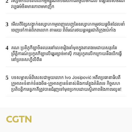
2
វិស្សមកាលទិវាពលកម្មអន្តរជាតិ១ឧសភាជិតចូលមកដល់ ទីផ្សារទេសចរណ៍
វប្បធម៌ចិនមានភាពមមាញឹក
3
មើលពីខ្សែសង្វាក់ឧស្សាហកម្មពេញលេញនៃឧស្សាហកម្មរថយន្តចិនដែលនាំ
ចេញទៅកាន់ពិភពលោក តាមរយៈពិព័រណ៍រថយន្តអន្តរជាតិក្រុងប៉េកាំង
4
គណៈប្រតិភូកីឡាចិនឈរនៅលេខរៀងនាំមុខក្នុងតារាងមេដាយសរុបនៃ
ព្រឹត្តិការណ៍ប្រកួតកីឡាលើឆ្នេរខ្សាច់អាស៊ី ការប្រកួតលើកក្រោយនឹងបើកធ្វើ
នៅប្រទេសហ្វីលីពីន
5
បទសម្ភាសន៍ពិសេសជាមួយលោក Ivo Josipović អតីតប្រធានាធិបតី
ក្រូអាត៖ទំនាក់ទំនងចិន-ក្រូអាតគ្មានទំនាស់និងការខ្វែងគំនិតទេ កិច្ចសហ
ប្រតិបត្តិការទ្វេភាគីត្រូវបានជំរុញទៅមុខប្រកបដោយស្ថិរភាពនិងភាពរលូន!