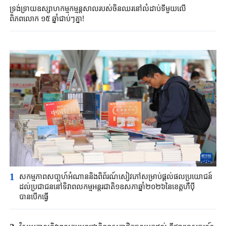
ទ្រង់ទ្រាយឧស្សាហកម្មកម្មន្តសាលរបស់ចិនឈរនៅលំដាប់ទីមួយលើ
ពិភពលោក ១៥ ឆ្នាំជាប់ៗគ្នា!
1
សកម្មភាពសបា្តហ៍អំណាននិងពិព័រណ៍សៀវភៅសម្រាប់ផ្តល់ផលប្រយោជន៍
ដល់ប្រជាជននៅទិវាពលកម្មអន្តរជាតិ១ឧសភាឆ្នាំ២០២៦នៃខេត្តហឺប៉ី
បានបើកធ្វើ