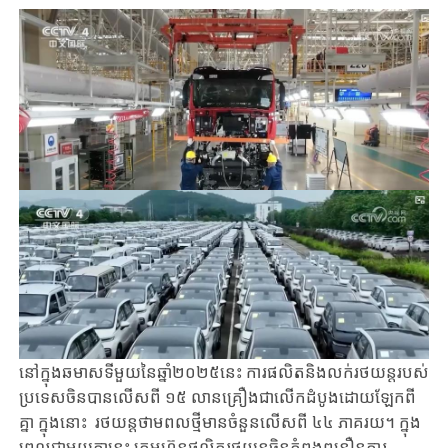
នៅក្នុងឆមាសទីមួយនៃឆ្នាំ២០២៥នេះ ការផលិតនិងលក់រថយន្តរបស់
ប្រទេស​ចិន​បានលើសពី ១៥ លានគ្រឿងជាលើកដំបូងដោយឡែក​ពី
គ្នា​ ក្នុងនោះ​​ រថយន្តថាមពលថ្មី​មានចំនួនលើសពី​ ៤៤​​​ ភាគរយ។ ក្នុង
ពេលជាមួយគ្នានេះ ក្រុមហ៊ុនផលិតរថយន្តចិន​កំពុង​ពន្លឿនការ