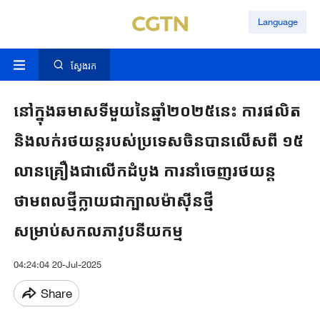
Language
ស្វែងរក
នៅក្នុងឆមាសទីមួយនៃឆ្នាំ២០២៥នេះ ការផលិត
និងលក់រថយន្តរបស់ប្រទេសចិនបានលើសពី ១៥
លានគ្រឿងជាលើកដំបូង ការនាំចេញរថយន្ត
ថាមពលថ្មីក្លាយជាក្បាលម៉ាស៊ីនថ្មី
សម្រាប់សកលភាវូបនីយកម្ម
04:24:04 20-Jul-2025
Share