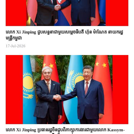
លោក Xi Jinping ជួបសន្ទនាជាមួយសម្តេចធិបតី ហ៊ុន ម៉ាណែត នាយករដ្ឋ
មន្ត្រីកម្ពុជា
17-Jul-2026
លោក Xi Jinping ប្រធានរដ្ឋចិន​ជួបពិភាក្សា​ការងារជាមួយ​លោក Kassym-