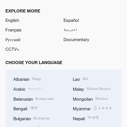
EXPLORE MORE
English
Español
Français
العربية
Русский
Documentary
CCTV+
CHOOSE YOUR LANGUAGE
Shqip
ລາວ
Albanian
Lao
العربية
Bahasa Melayu
Arabic
Malay
Беларуская
Монгол
Belarusian
Mongolian
বাংলা
မြန်မာဘာသာ
Bengali
Myanmar
Български
नेपाली
Bulgarian
Nepali