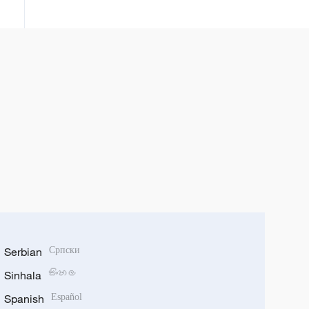
Serbian
Српски
Sinhala
සිංහල
Spanish
Español