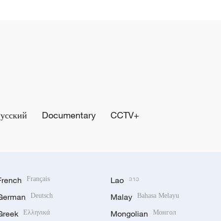
Русский
Documentary
CCTV+
French
Français
Lao
ລາວ
German
Deutsch
Malay
Bahasa Melayu
Greek
Ελληνικά
Mongolian
Монгол