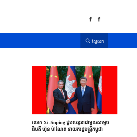
ស្វែងរក
លោក Xi Jinping ជួបសន្ទនាជាមួយសម្តេច
ធិបតី ហ៊ុន ម៉ាណែត នាយករដ្ឋមន្ត្រីកម្ពុជា