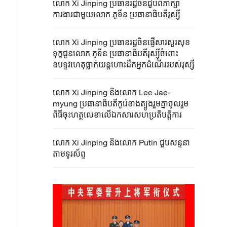
លោក Xi Jinping ប្រធានរដ្ឋចិនជួបពិភាក្សា
ការងារជាមួយលោក ភូទីន ប្រធានាធិបតីរុស្ស៊ី
លោក Xi Jinping ប្រធានរដ្ឋចិនផ្ញើសារសួរសុខ
ទុក្ខជូនលោក ភូទីន ប្រធានាធិបតីរុស្ស៊ីចំពោះ
ឧបទ្ទវហេតុធ្លាក់យន្តហោះដឹកអ្នកដំណើររបស់រុស្ស៊ី
លោក Xi Jinping និងលោក Lee Jae-
myung ប្រធានាធិបតីកូរ៉េខាងត្បូងរួមគ្នាចូលរួម
ពិធីចុះហត្ថលេខាលើឯកសារសហប្រតិបតិ្តការ
លោក Xi Jinping និងលោក Putin ជួបសន្ទនា
តាមទូរស័ព្ទ