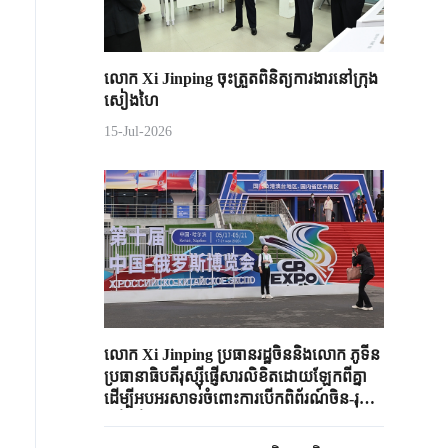
លោក Xi Jinping ចុះត្រួតពិនិត្យការងារនៅក្រុង
សៀងហៃ
15-Jul-2026
លោក Xi Jinping ប្រធានរដ្ឋចិននិងលោក ភូទីន
ប្រធានាធិបតីរុស្ស៊ីផ្ញើសារលិខិតដោយឡែកពីគ្នា
ដើម្បីអបអរសាទរចំពោះការបើកពិព័រណ៍ចិន-រុស្ស៊ី
លើកទី ១០