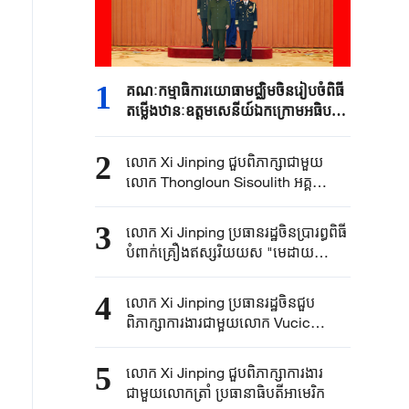
1
គណៈកម្មាធិការយោធាមជ្ឈិម​ចិន​រៀបចំ​ពិធី​
តម្លើងឋានៈឧត្តមសេនីយ៍ឯកក្រោម​អធិបតី​
ភាព​លោក​ Xi Jinping
2
លោក Xi Jinping ជួបពិភាក្សាជាមួយ
លោក Thongloun Sisoulith អគ្គ
លេខាធិការនៃគណៈកម្មាធិការមជ្ឈិមបក្ស
ប្រជាជនបដិវត្តន៍ឡាវនិងជាប្រធានរដ្ឋឡាវ
3
លោក Xi Jinping ប្រធានរដ្ឋចិនប្រារព្ធពិធី
បំពាក់​គ្រឿង​ឥស្សរិយយស "មេដាយ
មិត្តភាព" ជូនលោក Vucic ប្រធានាធិបតី
ស៊ែប៊ី
4
លោក Xi Jinping ប្រធានរដ្ឋចិនជួប
ពិភាក្សាការងារជាមួយលោក Vucic
ប្រធានាធិបតីស៊ែប៊ី
5
លោក Xi ​Jinping ​ជួបពិភាក្សា​ការងារ​
ជាមួយ​លោកត្រាំ ​ប្រធានាធិបតី​អាមេរិក​​