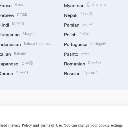
Hausa
Hausa
Myanmar
မြန်မာဘာသာ
Hebrew
עברית
Nepali
नेपाली
Hindi
हिन्दी
Persian
فارسی
Hungarian
Magyar
Polish
Polski
Indonesian
Bahasa Indonesia
Portuguese
Português
Italian
Italiano
Pashto
پښتو
Japanese
日本語
Romanian
Română
Korean
한국어
Russian
Русский
evised Privacy Policy and Terms of Use. You can change your cookie settings