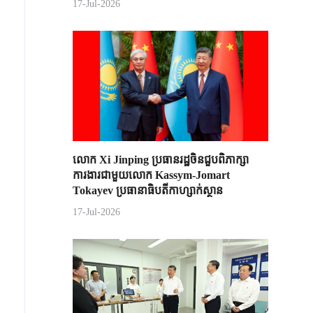
17-Jul-2026
លោក Xi Jinping ប្រធានរដ្ឋចិន​ជួបពិភាក្សា​
ការងារជាមួយ​លោក Kassym-Jomart ​
Tokayev ​ប្រធានាធិបតី​កាហ្សាក់ស្ថាន​
17-Jul-2026