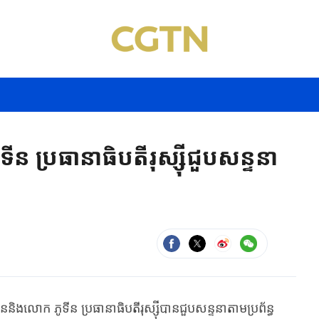
 ប្រធានាធិបតីរុស្ស៊ីជួបសន្ទនា
ចិន​និង​លោក ភូទីន ប្រធានាធិបតី​រុស្ស៊ីបាន​​ជួប​សន្ទនា​តាម​ប្រព័ន្ធ​