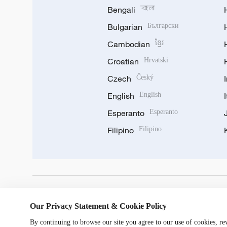
Bengali
বাংলা
Bulgarian
Български
Cambodian
ខ្មែរ
Croatian
Hrvatski
Czech
Český
English
English
Esperanto
Esperanto
Filipino
Filipino
DOWNLOAD OUR APP
Our Privacy Statement & Cookie Policy
By continuing to browse our site you agree to our use of cookies, r