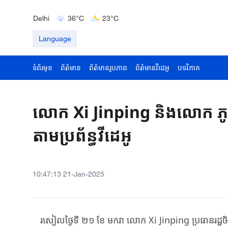
Bengaluru
35°C
22°C
Delhi
36°C
23°C
Hyderabad
42°C
28°C
Language
ទំព័រមុខ
ព័ត៌មាន
ព័ត៌មានរូបភាព
ព័ត៌មានវីដេអូ
បទវិភាគ
លោក Xi Jinping និងលោក ភូទីន
តាមប្រព័ន្ធវីដេអូ
10:47:13 21-Jan-2025
រសៀល​ថ្ងៃទី ២១ ខែ មករា លោក
Xi Jinping
ប្រធាន​រដ្ឋ​