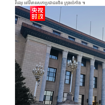
វីដេអូ​ នៅវិមាន​សភាប្រជាជន​ចិន​ ក្រុង​ប៉េកាំង ៕