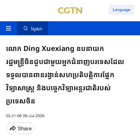
Language
ស្វែងរក
លោក Ding Xuexiang ឧបនាយក
រដ្ឋមន្រ្តីចិនជួបជាមួយអ្នកជំនាញបរទេសដែល
ទទួលបានពានរង្វាន់សហប្រតិបត្តិការផ្នែក
វិទ្យាសាស្ត្រ និងបច្ចេកវិទ្យាអន្តរជាតិរបស់
ប្រទេសចិន
03:21:06 09-Jul-2026
Share