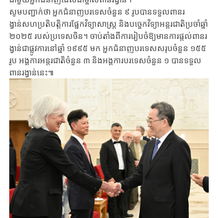
សូមបញ្ជាក់ថា អ្នកជំនាញបរទេសចំនួន ៩ រូបបានទទួលពានរ
ង្វាន់សហប្រតិបត្តិការផ្នែកវិទ្យាសាស្ត្រ និងបច្ចេកវិទ្យាអន្តរជាតិប្រចាំឆ្នាំ
២០២៥ របស់ប្រទេសចិន។ ចាប់តាំងពីការរៀបចំឱ្យមានការផ្តល់ពានរ
ង្វាន់ជាផ្លូវការនៅឆ្នាំ ១៩៩៥ មក អ្នកជំនាញបរទេសសរុបចំនួន ១៥៥
រូប អង្គការអន្តរជាតិចំនួន ៣ និងអង្គការបរទេសចំនួន ១ បានទទួល
ពានរង្វាន់នេះ៕