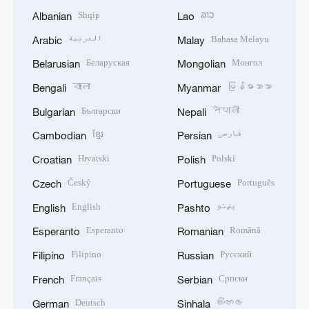
Shqip
ລາວ
Albanian
Lao
العربية
Bahasa Melayu
Arabic
Malay
Беларуская
Монгол
Belarusian
Mongolian
বাংলা
မြန်မာဘာသာ
Bengali
Myanmar
Български
नेपाली
Bulgarian
Nepali
ខ្មែរ
فارسی
Cambodian
Persian
Hrvatski
Polski
Croatian
Polish
Český
Português
Czech
Portuguese
English
پښتو
English
Pashto
Esperanto
Română
Esperanto
Romanian
Filipino
Русский
Filipino
Russian
Français
Српски
French
Serbian
Deutsch
සිංහල
German
Sinhala