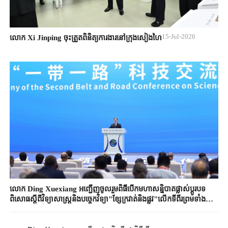
15-Jul-2026
លោក Xi Jinping ចុះត្រួតពិនិត្យការងារនៅក្រុងសៀងហៃ
លោក Ding Xuexiang អញ្ជើញចូលរួមពិធីបើកមហាសន្និបាតផ្លាស់ប្តូរបទ
ពិសោធស្តីពីវិទ្យាសាស្ត្រនិងបច្ចេកវិទ្យា"ខ្សែក្រវាត់និងផ្លូវ"លើកទីពីរព្រមទាំងថ្លែង
សុន្ទរកថាគន្លឹះ