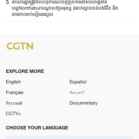
5
នាយករដ្ឋមន្ត្រីថៃ៖ហេតុការណ៍បាញ់ប្រហារនៅសាលារៀននៃ
ខេត្តNonthaburiបណ្តាលឱ្យមនុស្ស ៨នាក់ស្លាប់បាត់បង់ជីវិត និង
ជាង៣០នាក់ទៀតរងរបួស
EXPLORE MORE
English
Español
Français
العربية
Русский
Documentary
CCTV+
CHOOSE YOUR LANGUAGE