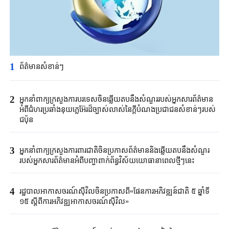
1
ព័ត៌មានសំខាន់ៗ​
2
អ្នកនាំពាក្យ​ក្រសួង​ការបរទេសចិន​ឆ្លើយតបនឹង​សំណួរ​របស់​អ្នកសារព័ត៌មាន​
អំពី​ជំហរ​ប្រ​ឆាំង​នុយក្លេអ៊ែរ​ដ៏ច្បាស់លាស់នៃ​ក្តី​បំណងប្រជាជន​សំខាន់ៗ​របស់
ជប៉ុន​
3
អ្នកនាំពាក្យក្រសួងការពារជាតិចិនប្រកាសព័ត៌មាននិងឆ្លើយតបនឹងសំណួរ
របស់អ្នកសារព័ត៌មានអំពីបញ្ហាពាក់ព័ន្ធវិស័យយោធានាពេលថ្មីៗនេះ
4
រដ្ឋបាលអាកាសចរណ៍ស៊ីវិលចិនប្រកាសពី«ផែនការអភិវឌ្ឍន៍ជាតិ ៥ ឆ្នាំទី
១៥ ស្តីពីការអភិវឌ្ឍអាកាសចរណ៍ស៊ីវិល»