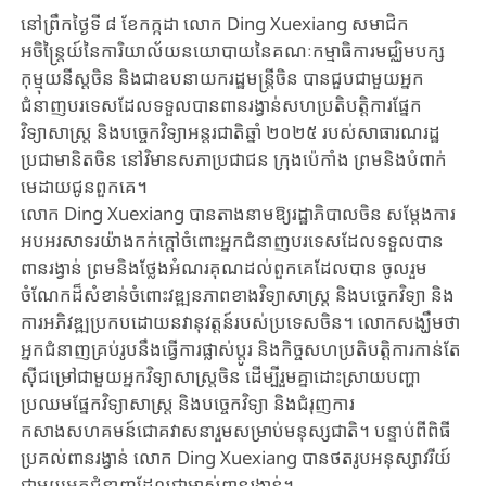
នៅព្រឹកថ្ងៃទី ៨ ខែកក្កដា លោក Ding Xuexiang សមាជិក
អចិន្ត្រៃយ៍នៃការិយាល័យនយោបាយនៃគណៈកម្មាធិការមជ្ឈិមបក្ស
កុម្មុយនីស្តចិន និងជាឧបនាយករដ្ឋមន្ត្រីចិន បានជួបជាមួយអ្នក
ជំនាញបរទេសដែលទទួលបានពានរង្វាន់សហប្រតិបត្តិការផ្នែក
វិទ្យាសាស្ត្រ និងបច្ចេកវិទ្យាអន្តរជាតិឆ្នាំ ២០២៥ របស់សាធារណរដ្ឋ
ប្រជាមានិតចិន នៅវិមានសភាប្រជាជន ក្រុងប៉េកាំង ព្រមនិងបំពាក់
មេដាយជូនពួកគេ។
លោក Ding Xuexiang បានតាងនាមឱ្យរដ្ឋាភិបាលចិន សម្តែងការ
អបអរសាទរយ៉ាងកក់ក្តៅចំពោះអ្នកជំនាញបរទេសដែលទទួលបាន
ពានរង្វាន់ ព្រមនិងថ្លែងអំណរគុណដល់ពួកគេដែលបាន ចូលរួម
ចំណែកដ៏សំខាន់ចំពោះវឌ្ឍនភាពខាងវិទ្យាសាស្ត្រ និងបច្ចេកវិទ្យា និង
ការអភិវឌ្ឍប្រកបដោយនវានុវត្តន៍របស់ប្រទេសចិន។ លោកសង្ឃឹមថា
អ្នកជំនាញគ្រប់រូបនឹងធ្វើការផ្លាស់ប្តូរ និងកិច្ចសហប្រតិបត្តិការកាន់តែ
ស៊ីជម្រៅជាមួយអ្នកវិទ្យាសាស្ត្រចិន ដើម្បីរួមគ្នាដោះស្រាយបញ្ហា
ប្រឈមផ្នែកវិទ្យាសាស្ត្រ និងបច្ចេកវិទ្យា និងជំរុញការ
កសាងសហគមន៍ជោគវាសនារួមសម្រាប់មនុស្សជាតិ។ បន្ទាប់ពីពិធី
ប្រគល់ពានរង្វាន់ លោក Ding Xuexiang បានថតរូបអនុស្សាវរីយ៍
ជាមួយអ្នកជំនាញដែលជាម្ចាស់ពានរង្វាន់។