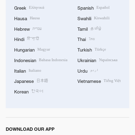
Ελληνικά
Español
Greek
Spanish
Hausa
Kiswahili
Hausa
Swahili
עברית
தமிழ்
Hebrew
Tamil
हिन्दी
ไทย
Hindi
Thai
Magyar
Türkçe
Hungarian
Turkish
Bahasa Indonesia
Українська
Indonesian
Ukrainian
Italiano
اردو
Italian
Urdu
日本語
Tiếng Việt
Japanese
Vietnamese
한국어
Korean
DOWNLOAD OUR APP