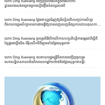
លោក Ding Xuexiang អញ្ជើញជាអធិបតីក្នុងពិធីបើកការ
ដ្ឋានសាងសង់គម្រោងច្រករបៀងថ្មីនៃទំនប់ជ្រលងបី
លោក Ding Xuexiang ថ្លែងថា៖ត្រូវជំរុញឱ្យនិស្សិតទើបបញ្ចប់ការសិក្សា
ពីសាលាឧត្តមសិក្សាមានការងារធ្វើឱ្យបានពេញលេញនិងប្រកបដោយគុណភាព
ខ្ពស់
លោក Ding Xuexiang ចូលរួមពិធីបើកវេទិកាសហប្រតិបត្តិការអន្តរជាតិស្តីពី
ខ្សែផ្លូវរថភ្លើងចិន-អឺរ៉ុបលើកទីពីរព្រមទាំងថ្លែងសុន្ទរកថា
លោក Ding Xuexiang ឧបនាយករដ្ឋមន្ត្រីចិនបានអញ្ជើញចូលរួម
មហាសន្និបាតភាសាចិនពិភពលោកឆ្នាំ២០២៥និងថ្លែងសុន្ទកថាគន្លឹះ