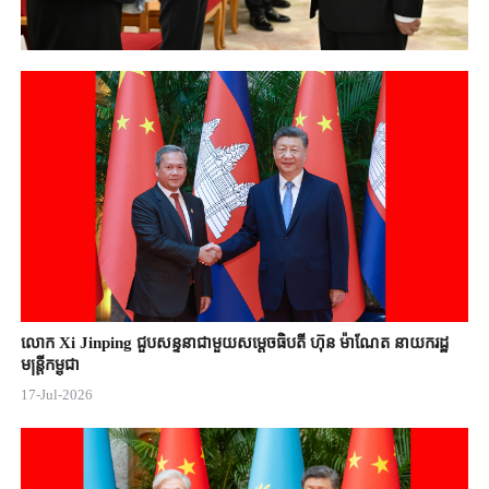
លោក Xi Jinping ជួបសន្ទនាជាមួយសម្តេចធិបតី ហ៊ុន ម៉ាណែត នាយករដ្ឋ
មន្ត្រីកម្ពុជា
17-Jul-2026