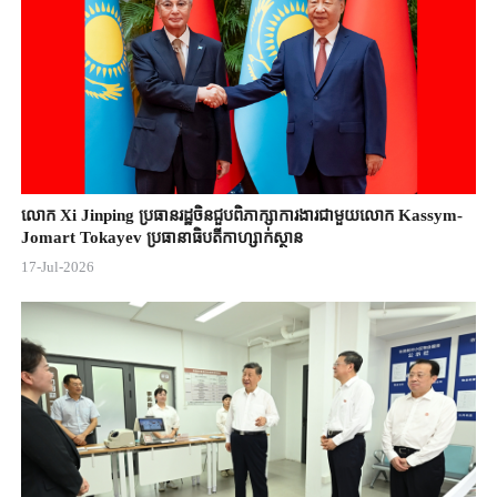
លោក Xi Jinping ប្រធានរដ្ឋចិន​ជួបពិភាក្សា​ការងារជាមួយ​លោក Kassym-
Jomart ​Tokayev ​ប្រធានាធិបតី​កាហ្សាក់ស្ថាន​
17-Jul-2026