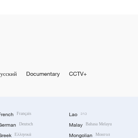
Русский
Documentary
CCTV+
French
Français
Lao
ລາວ
German
Deutsch
Malay
Bahasa Melayu
Greek
Ελληνικά
Mongolian
Монгол