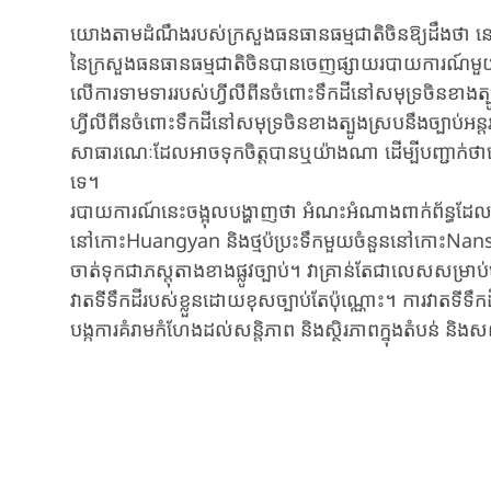
យោងតាមដំណឹងរបស់ក្រសួងធនធានធម្មជាតិចិនឱ្យដឹងថា នៅថ្ងៃទី 
នៃក្រសួងធនធានធម្មជាតិចិនបានចេញផ្សាយរបាយការណ៍មួយដែលម
លើការទាមទាររបស់ហ្វីលីពីនចំពោះទឹកដីនៅសមុទ្រចិនខាងត
ហ្វីលីពីនចំពោះទឹកដីនៅសមុទ្រចិនខាងត្បូងស្របនឹងច្បាប់អន្
សាធារណេៈដែលអាចទុកចិត្តបាន​ឬយ៉ាងណា ដើម្បីបញ្ជាក់ថាតើ
ទេ។
របាយការណ៍នេះចង្អុលបង្ហាញថា ​អំណះអំណាងពាក់ព័ន្ធដែលបង
នៅកោះHuangyan និងថ្មប៉ប្រះទឹកមួយចំនួននៅកោះNansha គ
ចាត់ទុកជាភស្តុតាងខាងផ្លូវច្បាប់។ វាគ្រាន់តែជាលេសសម្រាប់ហ្វ
វាតទីទឹកដីរបស់ខ្លួនដោយខុសច្បាប់តែប៉ុណ្ណោះ។ ការវាតទីទឹកដីរប
បង្កការគំរាមកំហែងដល់សន្តិភាព និងស្ថិរភាពក្នុងតំបន់ និ