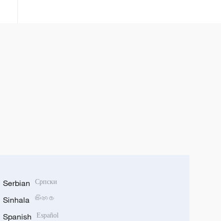
សមជាមេរៀនដ៏មានតម្លៃសម្រាប់ប្រទេសជា
ច្រើន"
Serbian
Српски
Sinhala
සිංහල
Spanish
Español