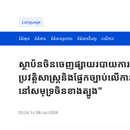
Language
ទំព័រមុខ
ព័ត៌មាន
ព័ត៌មានរូបភាព
ព័ត៌មានវីដេអូ
បទវិភាគ
ស្ថាប័នចិនចេញផ្សាយរបាយការណ៍
ប្រវត្តិសាស្ត្រនិងផ្នែកច្បាប់ល
នៅសមុទ្រចិនខាងត្បូង"
03:24:14 08-Jul-2026