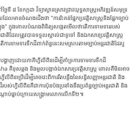
៨ ខែកក្កដា វិទ្យាស្ថានស្រាវជ្រាវយុទ្ធសាស្ត្រអភិវឌ្ឍន៍សមុទ្រ
ានចំណងជើងថា "ការរិះគន់ផ្នែកប្រវត្តិសាស្ត្រនិងផ្នែកច្បាប់
្បូង" ក្នុងគោលបំណងពិនិត្យសង្កេតមើលថាតើការទាមទាររបស់
តរជាតិដែលត្រូវបានទទួលស្គាល់ជាទូទៅ និងឯកសារប្រវត្តិសាស្ត្រ
ការទាមទារទឹកដីពាក់ព័ន្ធនេះសមស្របតាមច្បាប់អន្តរជាតិដែរឬ
្ហាញដោយភាគីហ្វីលីពីនដើម្បីគាំទ្រការទាមទារទឹកដី
ឺ​ខុសឆ្គង និងមួលបង្កាច់ឯកសារប្រវត្តិសាស្ត្រ ពោលគឺមិនអាច
ីលីពីនប្រើដើម្បីគេចវេះពីការរឹតបន្តឹងនៃសន្ធិសញ្ញាអន្តរជាតិ និង
ស់ហ្វីលីពីនគឺជាការប៉ុនប៉ងប្រឆាំងនឹងប្រព័ន្ធច្បាប់អន្តរជាតិ និង
ងសណ្តាប់ធ្នាប់ក្រោយសង្គ្រាមលោកលើកទី​២៕