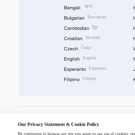
Bengali
বাংলা
Bulgarian
Български
Cambodian
ខ្មែរ
Croatian
Hrvatski
Czech
Český
English
English
Esperanto
Esperanto
Filipino
Filipino
DOWNLOAD OUR APP
Our Privacy Statement & Cookie Policy
By continuing to browse our site you agree to our use of cookies, r