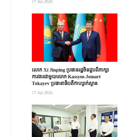
17-Jul-2026
លោក Xi Jinping ប្រធានរដ្ឋចិន​ជួបពិភាក្សា​
ការងារជាមួយ​លោក Kassym-Jomart ​
Tokayev ​ប្រធានាធិបតី​កាហ្សាក់ស្ថាន​
17-Jul-2026