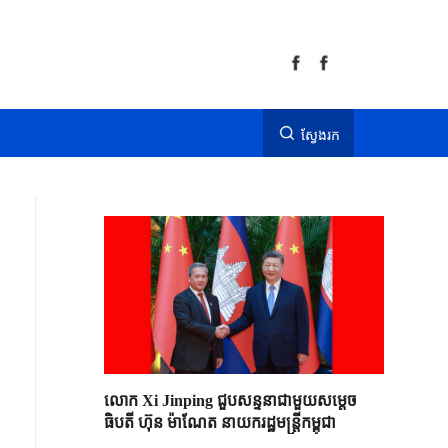
ស្វែងរក
លោក Xi Jinping ជួបសន្ទនាជាមួយសម្តេច
ធិបតី ហ៊ុន ម៉ាណែត នាយករដ្ឋមន្ត្រីកម្ពុជា