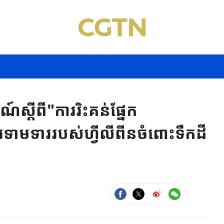
ស្តីពី"ការរិះគន់ផ្នែក
ើការទាមទាររបស់ហ្វីលីពីនចំពោះទឹកដី