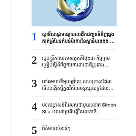
1
ស្ថានីយផ្ទេរមធ្យោបាយ​ដឹកជញ្ជូនទំនិញឆ្លង
កាត់ព្រំដែនតំបន់​ម៉ាកាវនៃស្ពានហុងកុង-
ជូហៃ-ម៉ាកាវបានផ្តល់​សេវា​ដល់​យានយន្ត
ជាង ៨ ម៉ឺន​គ្រឿងក្នុងរយៈពេលបីឆ្នាំ
2
រដ្ឋមន្ត្រី​ការបរទេស​តួកគីថ្លែងថា ​កិច្ចព្រម
ព្រៀងស្តីពី​កិច្ចការការពារ​ជាតិរួមរវាង​
ប្រទេស​អា​រ៉ាប៊ី​សាអូឌីត តួកគី​និងប៉ាគីស្ថាន​
មានសក្តានុពល​ក្នុងការពង្រីក​សមាជិក
3
នៅឆមាសទីមួយ​ឆ្នាំនេះ ​សហគ្រាសដែល​
បន្ថែម​
ទើបបង្កើតថ្មី​ក្នុងវិស័យ​មនុស្សយន្ត​ដែល​មាន​
រូប​រាង​ដូចមនុស្ស​មានចំនួន១១,៦ម៉ឺន​
4
បទសម្ភាសន៍ពិសេសជាមួយលោក Simon
Stiell លេខាប្រតិបតិ្តនៃលេខាធិ
ការដ្ឋាន«អនុសញ្ញាក្របខ័ណ្ឌអង្គការសហ
ប្រជាជាតិស្តីពីការប្រែប្រួលអាកាស
5
ព័ត៌មានសំខាន់ៗ
ធាតុ»៖"បទពិសោធរបស់ប្រទេសចិនសក្តិ