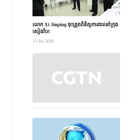
លោក Xi Jinping ចុះត្រួតពិនិត្យការងារនៅក្រុង
សៀងហៃ
15-Jul-2026