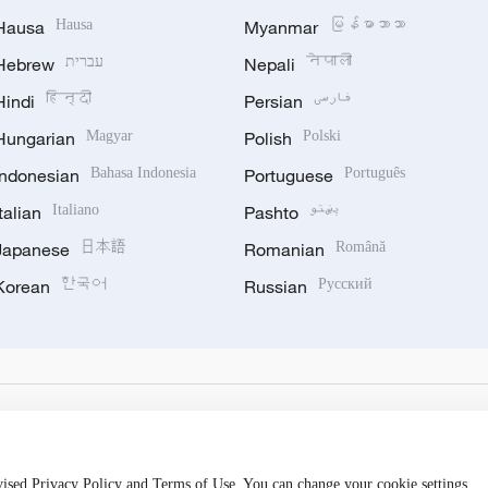
Hausa
Hausa
Myanmar
မြန်မာဘာသာ
Hebrew
עברית
Nepali
नेपाली
Hindi
हिन्दी
Persian
فارسی
Hungarian
Magyar
Polish
Polski
Indonesian
Bahasa Indonesia
Portuguese
Português
Italian
Italiano
Pashto
پښتو
Japanese
日本語
Romanian
Română
Korean
한국어
Russian
Русский
evised Privacy Policy and Terms of Use. You can change your cookie settings