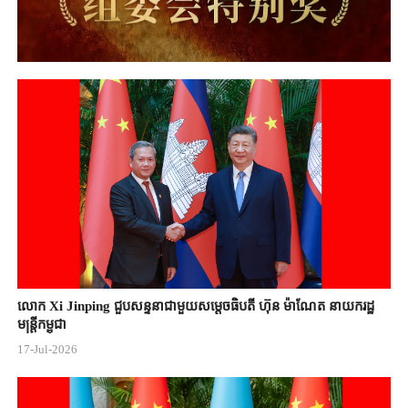
លោក Xi Jinping ជួបសន្ទនាជាមួយសម្តេចធិបតី ហ៊ុន ម៉ាណែត នាយករដ្ឋ
មន្ត្រីកម្ពុជា
17-Jul-2026