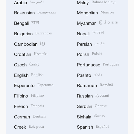
العربية
Bahasa Melayu
Arabic
Malay
Беларуская
Монгол
Belarusian
Mongolian
বাংলা
မြန်မာဘာသာ
Bengali
Myanmar
Български
नेपाली
Bulgarian
Nepali
ខ្មែរ
فارسی
Cambodian
Persian
Hrvatski
Polski
Croatian
Polish
Český
Português
Czech
Portuguese
English
پښتو
English
Pashto
Esperanto
Română
Esperanto
Romanian
Filipino
Русский
Filipino
Russian
Français
Српски
French
Serbian
Deutsch
සිංහල
German
Sinhala
Ελληνικά
Español
Greek
Spanish