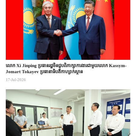
លោក Xi Jinping ប្រធានរដ្ឋចិន​ជួបពិភាក្សា​ការងារជាមួយ​លោក Kassym-
Jomart ​Tokayev ​ប្រធានាធិបតី​កាហ្សាក់ស្ថាន​
17-Jul-2026