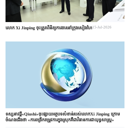
15-Jul-2026
លោក Xi Jinping ចុះត្រួតពិនិត្យការងារនៅក្រុងសៀងហៃ
ទស្សនាវដ្តី«Qiushi»ចុះផ្សាយអត្ថបទសំខាន់របស់លោកXi Jinping ក្រោម
ចំណងជើងថា «ការពង្រីកតម្រូវការក្នុងស្រុកគឺជាវិធានការជាយុទ្ធសាស្ត្រ»