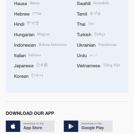
Hausa
Kiswahili
Hausa
Swahili
עברית
தமிழ்
Hebrew
Tamil
हिन्दी
ไทย
Hindi
Thai
Magyar
Türkçe
Hungarian
Turkish
Bahasa Indonesia
Українська
Indonesian
Ukrainian
Italiano
اردو
Italian
Urdu
日本語
Tiếng Việt
Japanese
Vietnamese
한국어
Korean
DOWNLOAD OUR APP