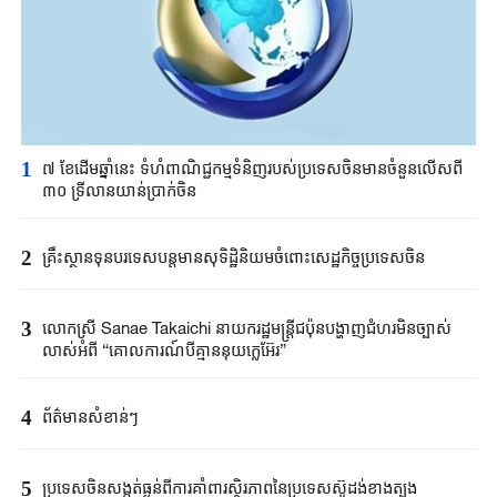
1
៧ ខែដើមឆ្នាំនេះ ទំហំពាណិជ្ជកម្មទំនិញរបស់ប្រទេសចិនមានចំនួនលើសពី
៣០ ទ្រីលានយាន់ប្រាក់ចិន
2
គ្រឹះស្ថាន​ទុនបរទេស​បន្តមាន​សុទិដ្ឋិនិយម​ចំពោះសេដ្ឋកិច្ច​ប្រទេសចិន​​
3
លោកស្រី Sanae ​Takaichi ​នាយករដ្ឋមន្ត្រី​ជប៉ុន​បង្ហាញជំហរមិន​ច្បាស់​
លាស់​អំពី ​“គោលការណ៍បី​គ្មាននុយក្លេអ៊ែរ​”​
4
ព័ត៌មានសំខាន់ៗ
5
ប្រទេសចិនសង្កត់ធ្ងន់ពីការគាំពារស្ថិរភាពនៃប្រទេសស៊ូដង់ខាងត្បូង