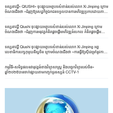
ទស្សនាវដ្ដី« QIUSHI» ចុះផ្សាយអត្ថបទសំខាន់របស់លោក Xi Jinping ក្រោម
ចំណងជើងថា «ជំរុញឱ្យសេដ្ឋកិច្ចឯកជនទទួលបានការអភិវឌ្ឍប្រកបដោយភាព
ល្អបរិសុទ្ធនិងគុណភាពខ្ពស់»
ទស្សនាវដ្ដី Qiushi ចុះផ្សាយអត្ថបទសំខាន់របស់លោក Xi Jinping ក្រោម
ចំណងជើងថា «ជំរុញការអនុវត្តគំនិតផ្តួចផ្តើមអភិវឌ្ឍន៍សកល គំនិតផ្តួចផ្តើមសន្តិ
សុខសកល គំនិតផ្តួចផ្តើមអរិយធម៌សកល គំនិតផ្តួចផ្តើមអភិបាលកិច្ចសកល»
ទស្សនាវដ្ដី Qiushi ចុះផ្សាយអត្ថបទសំខាន់របស់លោក Xi Jinping អគ្គ
លេខាធិការបក្សកុម្មុយនីស្តចិន ក្រោមចំណងជើងថា «ការធ្វើឱ្យស៊ីជម្រៅនូវការ
កសាងទីផ្សារជាតិបង្រួបបង្រួម»
កម្មវិធី«សមិទ្ធផលនវានុវត្តន៍ខាងវិទ្យាសាស្ត្រ និងបច្ចេកវិទ្យារបស់ចិន»
ឆ្នាំ២០២៥បានចាក់ផ្សាយតាមកញ្ចក់ទូរទស្សន៍ CCTV-1