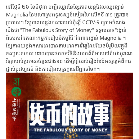
នៅថ្ងៃទី ២៦ ខែមិថុនា បញ្ជីឈ្មោះនៃខ្សែភាពយន្តដែលឈ្នះរង្វាន់
Magnolia នៃមហោស្រពទូរទស្សន៍សៀងហៃលើកទី ៣១ ត្រូវបាន
ប្រកាស។ ខ្សែភាពយន្តឯកសាររបស់ប៉ុស្តិ៍ CCTV-9 ក្រោមចំណង
ជើងថា "The Fabulous Story of Money" ទទួលបាន"រង្វាន់
ពិសេសនៃគណៈកម្មការរៀបចំកម្មវិធី"នៃពានរង្វាន់ Magnolia ។
ខ្សែភាពយន្តឯកសារនេះបានតាមដានការវិវត្តនៃអរិយធម៌រូបិយវត្ថុពី
ទស្សនៈសកល ដោយបានថតកម្មវិធីនិងយកព័ត៌មាននៅតំបន់បុរាណ
វិទ្យារបស់ប្រទេសចំនួនជាង១០ ដើម្បីរៀបរាប់រឿងរ៉ាវដ៏អស្ចារ្យអំពីការ
ផ្លាស់ប្តូរវប្បធម៌ និងការរៀនសូត្រគ្នាទៅវិញទៅមក។