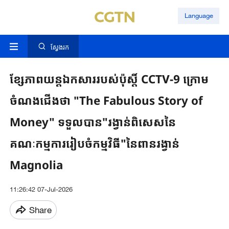
Language
ស្វែងរក
ខ្សែភាពយន្តឯកសាររបស់ប៉ុស្តិ៍ CCTV-9 ក្រោម
ចំណងជើងថា "The Fabulous Story of
Money" ទទួលបាន"រង្វាន់ពិសេសនៃ
គណៈកម្មការរៀបចំកម្មវិធី"នៃពានរង្វាន់
Magnolia
11:26:42 07-Jul-2026
Share