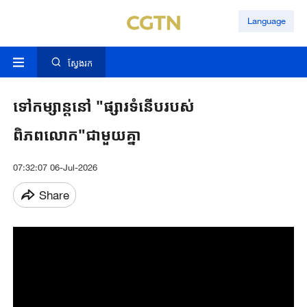
Language
ស្វែងរក
ទៅកម្សាន្តនៅ "ផ្សារទំនើបរបស់
ពិភពលោក"ជាមួយគ្នា
07:32:07 06-Jul-2026
Share