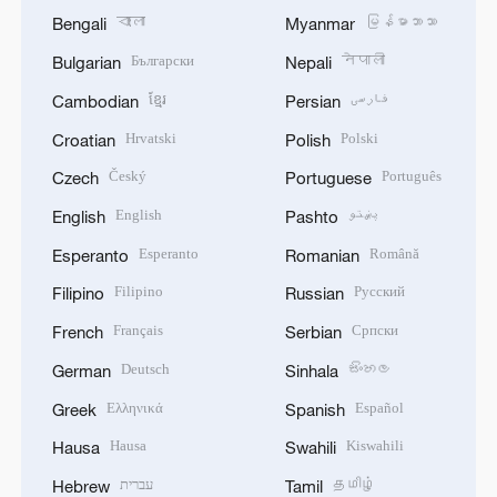
বাংলা
မြန်မာဘာသာ
Bengali
Myanmar
Български
नेपाली
Bulgarian
Nepali
ខ្មែរ
فارسی
Cambodian
Persian
Hrvatski
Polski
Croatian
Polish
Český
Português
Czech
Portuguese
English
پښتو
English
Pashto
Esperanto
Română
Esperanto
Romanian
Filipino
Русский
Filipino
Russian
Français
Српски
French
Serbian
Deutsch
සිංහල
German
Sinhala
Ελληνικά
Español
Greek
Spanish
Hausa
Kiswahili
Hausa
Swahili
עברית
தமிழ்
Hebrew
Tamil