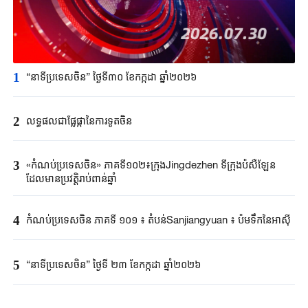
1
“នាទីប្រទេសចិន” ថ្ងៃទី៣០ ខែកក្កដា ឆ្នាំ២០២៦
2
លទ្ធផលជាផ្លែផ្កានៃការទូតចិន
3
«កំណប់ប្រទេសចិន» ភាគទី១០២៖ក្រុងJingdezhen ទីក្រុងប៉សឺឡែន
ដែលមានប្រវត្តិរាប់ពាន់ឆ្នាំ
4
កំណប់ប្រទេសចិន ភាគទី ១០១ ៖ តំបន់Sanjiangyuan ៖ ប៉មទឹកនៃអាស៊ី
5
“នាទីប្រទេសចិន” ថ្ងៃទី ២៣ ខែកក្កដា ឆ្នាំ២០២៦