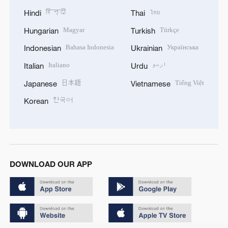
हिन्दी
ไทย
Hindi
Thai
Magyar
Türkçe
Hungarian
Turkish
Bahasa Indonesia
Українська
Indonesian
Ukrainian
Italiano
اردو
Italian
Urdu
日本語
Tiếng Việt
Japanese
Vietnamese
한국어
Korean
DOWNLOAD OUR APP