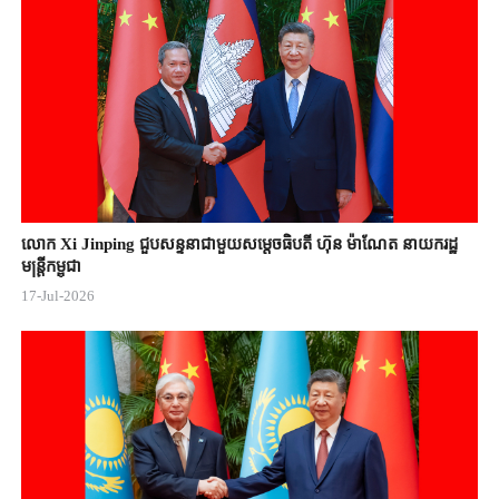
លោក Xi Jinping ជួបសន្ទនាជាមួយសម្តេចធិបតី ហ៊ុន ម៉ាណែត នាយករដ្ឋ
មន្ត្រីកម្ពុជា
17-Jul-2026