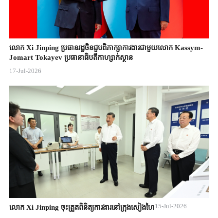
លោក Xi Jinping ប្រធានរដ្ឋចិន​ជួបពិភាក្សា​ការងារជាមួយ​លោក Kassym-
Jomart ​Tokayev ​ប្រធានាធិបតី​កាហ្សាក់ស្ថាន​
17-Jul-2026
15-Jul-2026
លោក Xi Jinping ចុះត្រួតពិនិត្យការងារនៅក្រុងសៀងហៃ