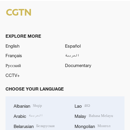
EXPLORE MORE
English
Español
Français
العربية
Русский
Documentary
CCTV+
CHOOSE YOUR LANGUAGE
Shqip
ລາວ
Albanian
Lao
العربية
Bahasa Melayu
Arabic
Malay
Беларуская
Монгол
Belarusian
Mongolian