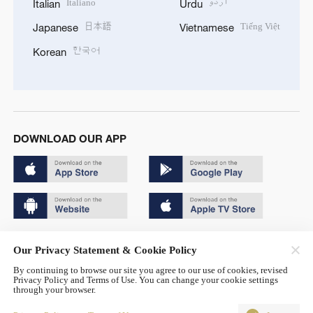
Italiano
اردو
Italian
Urdu
日本語
Tiếng Việt
Japanese
Vietnamese
한국어
Korean
DOWNLOAD OUR APP
Copyright © 2024 CGTN.
Our Privacy Statement & Cookie Policy
京ICP备20000184号
By continuing to browse our site you agree to our use of cookies, revised
Privacy Policy and Terms of Use. You can change your cookie settings
京公网安备 11010502050052号
through your browser.
Disinformation report hotline: 010-85061466