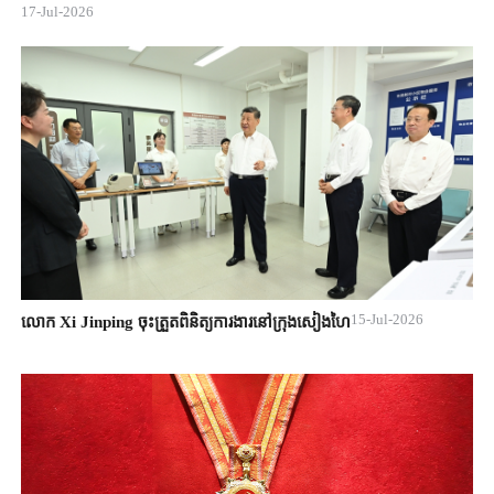
17-Jul-2026
15-Jul-2026
លោក Xi Jinping ចុះត្រួតពិនិត្យការងារនៅក្រុងសៀងហៃ