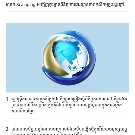
លោក Xi Jinping អញ្ជើញ​ចុះត្រួតពិនិត្យការងារស្ថានភាពកសិកម្មក្នុងរដូវក្តៅ
1
រដ្ឋមន្ត្រី​ការបរទេស​តួកគីថ្លែងថា ​កិច្ចព្រមព្រៀងស្តីពី​កិច្ចការការពារ​ជាតិរួមរវាង​
ប្រទេស​អា​រ៉ាប៊ី​សាអូឌីត តួកគី​និងប៉ាគីស្ថាន​មានសក្តានុពល​ក្នុងការពង្រីក​
សមាជិកបន្ថែម​
2
នៅឆមាសទីមួយ​ឆ្នាំនេះ ​សហគ្រាសដែល​ទើបបង្កើតថ្មី​ក្នុងវិស័យ​មនុស្សយន្ត​
ដែល​មាន​រូប​រាង​ដូចមនុស្ស​មានចំនួន១១,៦ម៉ឺន​