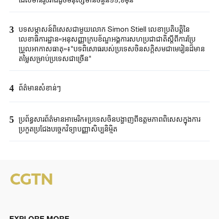
3
បទសម្ភាសន៍ពិសេសជាមួយលោក Simon Stiell លេខាប្រតិបតិ្តនៃ
លេខាធិការដ្ឋាន«អនុសញ្ញាក្របខ័ណ្ឌអង្គការសហប្រជាជាតិស្តីពីការប្រែ
ប្រួលអាកាសធាតុ»៖"បទពិសោធរបស់ប្រទេសចិនសក្តិសមជាមេរៀនដ៏មាន
តម្លៃសម្រាប់ប្រទេសជាច្រើន"
4
ព័ត៌មានសំខាន់ៗ
5
ប្រព័ន្ធសារព័ត៌មានអាមេរិក៖ប្រទេសចិនបង្ហាញពីឧត្តមភាពពិសេសក្នុងការ
ប្រកួតប្រជែងបច្ចេកវិទ្យាបញ្ញាសិប្បនិម្មិត
EXPLORE MORE