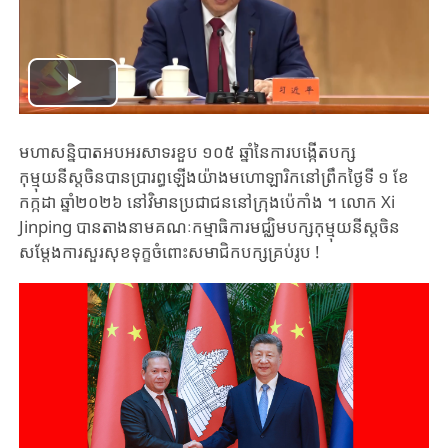
Play
Video
មហាសន្និបាតអបអរសាទរខួប ១០៥ ឆ្នាំនៃការបង្កើតបក្ស
កុម្មុយនីស្តចិនបាន​ប្រារព្ធឡើងយ៉ាងមហោឡារិកនៅ​ព្រឹកថ្ងៃទី ១ ខែ
កក្កដា ឆ្នាំ២០២៦ នៅវិមានប្រជាជននៅក្រុងប៉េកាំង ។ លោក Xi
Jinping បានតាងនាមគណៈកម្មាធិការមជ្ឈិម​បក្សកុម្មុយនី​ស្តចិន
សម្តែង​ការ​សួរ​សុខ​ទុក្ខ​ចំពោះសមាជិក​បក្សគ្រប់​រូប​ !