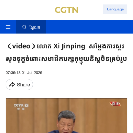
Language
ស្វែងរក
（video）លោក Xi Jinping សម្តែង​ការ​សួរ​
សុខ​ទុក្ខ​ចំពោះសមាជិក​បក្សកុម្មុយនីស្តចិនគ្រប់​រូប​
07:36:13 01-Jul-2026
Share