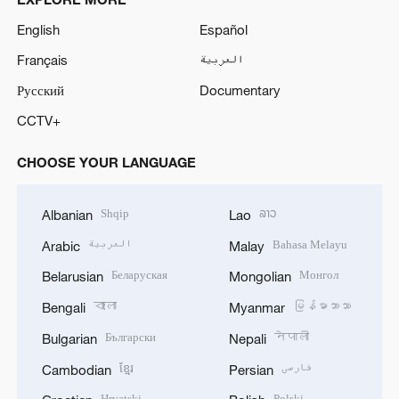
English
Español
Français
العربية
Русский
Documentary
CCTV+
CHOOSE YOUR LANGUAGE
Shqip
ລາວ
Albanian
Lao
العربية
Bahasa Melayu
Arabic
Malay
Беларуская
Монгол
Belarusian
Mongolian
বাংলা
မြန်မာဘာသာ
Bengali
Myanmar
Български
नेपाली
Bulgarian
Nepali
ខ្មែរ
فارسی
Cambodian
Persian
Hrvatski
Polski