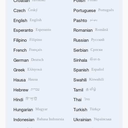
Croatian
Polish
Český
Português
Czech
Portuguese
English
پښتو
English
Pashto
Esperanto
Română
Esperanto
Romanian
Filipino
Русский
Filipino
Russian
Français
Српски
French
Serbian
Deutsch
සිංහල
German
Sinhala
Ελληνικά
Español
Greek
Spanish
Hausa
Kiswahili
Hausa
Swahili
עברית
தமிழ்
Hebrew
Tamil
हिन्दी
ไทย
Hindi
Thai
Magyar
Türkçe
Hungarian
Turkish
Bahasa Indonesia
Українська
Indonesian
Ukrainian