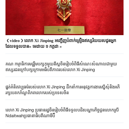
（video）លោក Xi Jinping អញ្ជើញបំពាក់គ្រឿងឥស្សរិយយសជូន​អ្នក
ដែលទទួលបាន« មេដាយ ១ កក្កដា »
គណៈកម្មាធិការមជ្ឈិមបក្សកុម្មុយនីស្តចិនរៀបចំពិធីសំណេះសំណាលជាមួយ
ផ្នត់គំនិតវប្បធម៌របស់លោក Xi Jinping ដឹកនាំការអនុវត្តការងារស្នើសុំនិងអភិ
រក្សបេតកភ័ណ្ឌពិភពលោករបស់ប្រទេសចិន
លោក Xi Jinping ប្រធាន​រដ្ឋ​ចិនរៀបចំ​ពិធីទទួលបដិសណ្ឋារកិច្ច​ជូន​លោកស្រី​
Ndaitwah​ប្រធានាធិបតី​ណាមីប៊ី