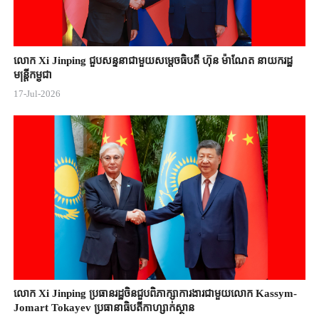
លោក Xi Jinping ជួបសន្ទនាជាមួយសម្តេចធិបតី ហ៊ុន ម៉ាណែត នាយករដ្ឋ
មន្ត្រីកម្ពុជា
17-Jul-2026
លោក Xi Jinping ប្រធានរដ្ឋចិន​ជួបពិភាក្សា​ការងារជាមួយ​លោក Kassym-
Jomart ​Tokayev ​ប្រធានាធិបតី​កាហ្សាក់ស្ថាន​