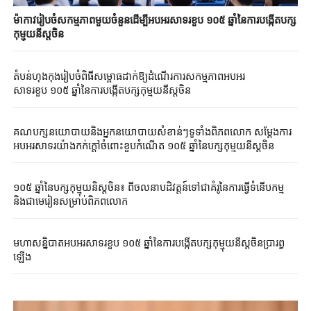
ម៉ាកាវរៀបចំសកម្មភាពមួយចំនួនដើម្បីអបអរសាទរខួប ១០៥ ឆ្នាំនៃការបង្កើតបក្ស
កុម្មុយនីស្តចិន
តំបន់​ហុងកុង​រៀបចំពិធីសម្ពោធ​ដាក់​ឱ្យ​ដំណើរ​ការ​សកម្មភាពអបអរ
សាទរខួប ១០៥ ឆ្នាំ​នៃការបង្កើតបក្សកុម្មុយនី​ស្តចិន
គណបក្ស​នយោបាយ​និង​អ្នក​នយោបាយសំខាន់​ៗទូទាំងពិភពលោក សម្តែង​ការ​
អបអរសាទរយ៉ាងកក់ក្តៅចំពោះខួបកំណើត​ ១០៥ ឆ្នាំ​នៃបក្សកុម្មុយនី​ស្តចិន
១០៥ ឆ្នាំនៃបក្សកុម្មុយនិស្តចិន៖ ពីចលនាបដិវត្តន៍ទៅជាគំរូនៃ​ការ​ធ្វើ​ទំនើបកម្ម​
និងជាមេរៀនសម្រាប់ពិភពលោក
មហាសន្និបាតអបអរសាទរខួប ១០៥ ឆ្នាំនៃការបង្កើតបក្សកុម្មុយនីស្តចិនប្រារព្ធ
ឡើង