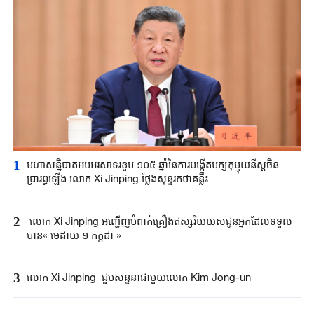
1
មហាសន្និបាតអបអរសាទរខួប ១០៥ ឆ្នាំនៃការបង្កើតបក្សកុម្មុយនីស្តចិន
ប្រារព្ធឡើង លោក Xi Jinping ថ្លែងសុន្ទរកថាគន្លឹះ
2
លោក Xi Jinping អញ្ជើញបំពាក់គ្រឿងឥស្សរិយយសជូន​អ្នកដែលទទួល
បាន« មេដាយ ១ កក្កដា »
3
លោក Xi Jinping ជួបសន្ទនាជាមួយ​​លោក Kim Jong-un