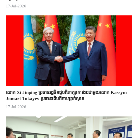
17-Jul-2026
លោក Xi Jinping ប្រធានរដ្ឋចិន​ជួបពិភាក្សា​ការងារជាមួយ​លោក Kassym-
Jomart ​Tokayev ​ប្រធានាធិបតី​កាហ្សាក់ស្ថាន​
17-Jul-2026