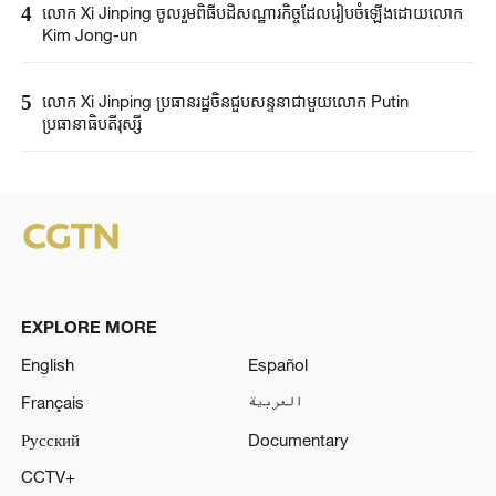
4
លោក Xi Jinping ចូលរួមពិធីបដិសណ្ឋារកិច្ច​​ដែលរៀបចំឡើង​ដោយលោក
Kim Jong-un
5
លោក Xi Jinping ប្រធានរដ្ឋចិន​ជួបសន្ទនាជាមួយលោក​ Putin ​​
ប្រធានាធិបតី​រុស្ស៊ី​
EXPLORE MORE
English
Español
Français
العربية
Русский
Documentary
CCTV+