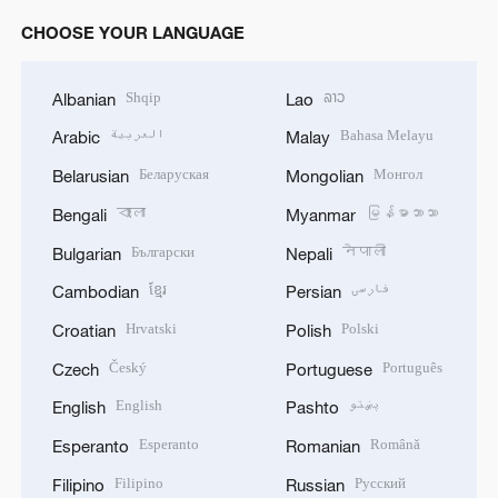
CHOOSE YOUR LANGUAGE
Shqip
ລາວ
Albanian
Lao
العربية
Bahasa Melayu
Arabic
Malay
Беларуская
Монгол
Belarusian
Mongolian
বাংলা
မြန်မာဘာသာ
Bengali
Myanmar
Български
नेपाली
Bulgarian
Nepali
ខ្មែរ
فارسی
Cambodian
Persian
Hrvatski
Polski
Croatian
Polish
Český
Português
Czech
Portuguese
English
پښتو
English
Pashto
Esperanto
Română
Esperanto
Romanian
Filipino
Русский
Filipino
Russian