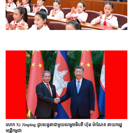
លោក Xi Jinping ជួបសន្ទនាជាមួយសម្តេចធិបតី ហ៊ុន ម៉ាណែត នាយករដ្ឋ
មន្ត្រីកម្ពុជា