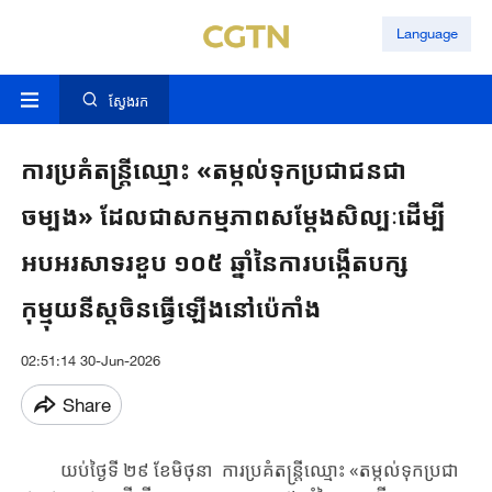
Language
ស្វែងរក
ការប្រគំតន្ត្រីឈ្មោះ «តម្កល់ទុកប្រជាជនជា
ចម្បង» ដែលជាសកម្មភាពសម្តែងសិល្បៈដើម្បី
អបអរសាទរខួប ១០៥ ឆ្នាំនៃការបង្កើតបក្ស
កុម្មុយនីស្តចិនធ្វើឡើងនៅប៉េកាំង
02:51:14 30-Jun-2026
Share
យប់ថ្ងៃទី ២៩ ខែ​មិថុនា ​ ​​​ការប្រគំ​​តន្ត្រីឈ្មោះ​ «តម្កល់ទុកប្រជា