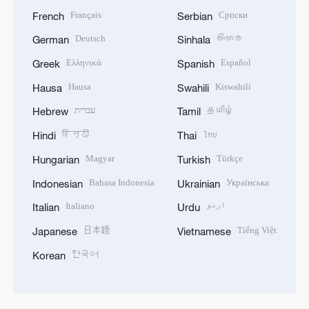
Français
Српски
French
Serbian
Deutsch
සිංහල
German
Sinhala
Ελληνικά
Español
Greek
Spanish
Hausa
Kiswahili
Hausa
Swahili
עברית
தமிழ்
Hebrew
Tamil
हिन्दी
ไทย
Hindi
Thai
Magyar
Türkçe
Hungarian
Turkish
Bahasa Indonesia
Українська
Indonesian
Ukrainian
Italiano
اردو
Italian
Urdu
日本語
Tiếng Việt
Japanese
Vietnamese
한국어
Korean