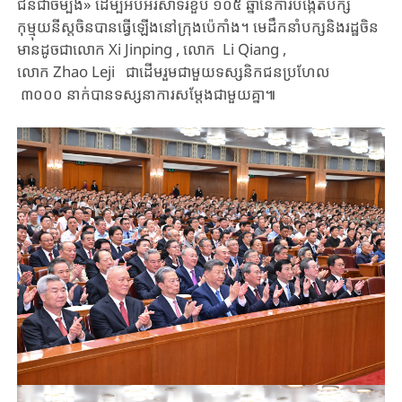
ជនជាចម្បង» ​ដើម្បី​​អបអរ​សាទរ​ខួប ១០៥ ឆ្នាំ​នៃ​ការបង្កើតបក្ស
កុម្មុយនីស្ត​ចិន​បាន​​ធ្វើឡើងនៅ​ក្រុង​ប៉េកាំង​។ ​មេដឹកនាំ​បក្ស​និង​រដ្ឋចិន​
មាន​​ដូចជាលោក Xi Jinping , លោក Li Qiang , ​​
លោក Zhao Leji ជាដើម​​​រួម​​ជាមួយ​​ទស្សនិកជន​ប្រហែល​
៣០០០ នាក់​បាន​ទស្សនា​ការសម្តែង​ជាមួយគ្នា​៕​