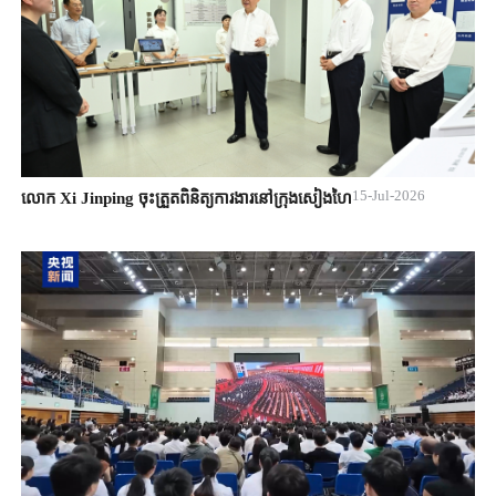
15-Jul-2026
លោក Xi Jinping ចុះត្រួតពិនិត្យការងារនៅក្រុងសៀងហៃ