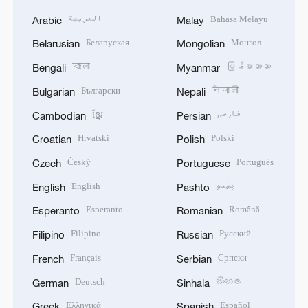
العربية
Bahasa Melayu
Arabic
Malay
Беларуская
Монгол
Belarusian
Mongolian
বাংলা
မြန်မာဘာသာ
Bengali
Myanmar
Български
नेपाली
Bulgarian
Nepali
ខ្មែរ
فارسی
Cambodian
Persian
Hrvatski
Polski
Croatian
Polish
Český
Português
Czech
Portuguese
English
پښتو
English
Pashto
Esperanto
Română
Esperanto
Romanian
Filipino
Русский
Filipino
Russian
Français
Српски
French
Serbian
Deutsch
සිංහල
German
Sinhala
Ελληνικά
Español
Greek
Spanish