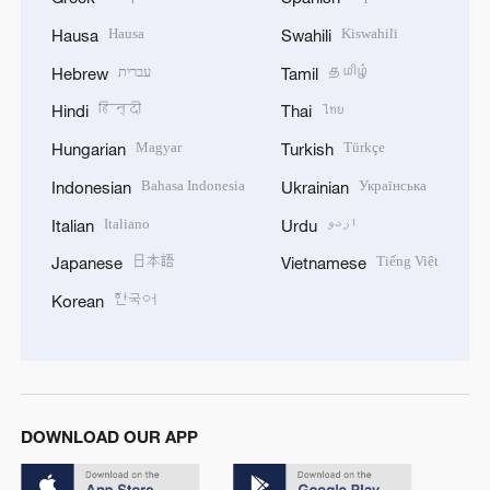
Hausa
Kiswahili
Hausa
Swahili
עברית
தமிழ்
Hebrew
Tamil
हिन्दी
ไทย
Hindi
Thai
Magyar
Türkçe
Hungarian
Turkish
Bahasa Indonesia
Українська
Indonesian
Ukrainian
Italiano
اردو
Italian
Urdu
日本語
Tiếng Việt
Japanese
Vietnamese
한국어
Korean
DOWNLOAD OUR APP