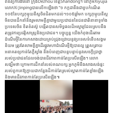
ពិនិត្យការងារនៅ​ ក្រុងDezhou ខេត្តShandong។ នៅភូមិXiyujia
លោក​Xi Jinpingបាន​លើកឡើងថា​ ​“​១ កក្កដា​នឹង​ជា​​ខួបកំណើត​
១០៥​នៃ​បក្សកុម្មុយនីស្ត​ចិនជិតមកដល់។​១០៥​ឆ្នាំ​មក​ បក្ស​កុម្មុយនីស្ត​
ចិន​បានដឹកនាំ​និង​រួមសាមគ្គីគ្នា​ជា​មួយ​​ប្រជាជន​នៃជនជាតិ​នានាទូទាំង​
ប្រទេស​ចិន​ ខិតខំ​តស៊ូ ​បង្កើតបាន​សមិទ្ធផល​ដ៏​អស្ចារ្យ​ដែល​ស្រប​នឹង​
តម្រូវ​ការ​ប្រវត្តិសាស្ត្រ​និងប្រជាជន។ បច្ចុប្បន្ន ​យើង​កំពុង​ដើរតាម​
ដំណើរថ្មី​នៃ​ការ​កសាង​ដោយ​គ្រប់​ជ្រុងជ្រោយ​នូវ​ប្រទេស​ទំនើបសង្គម
និយម​ ត្រូវតែ​សាមគ្គីគ្នា​ដើរផ្លូវ​មហាដំណើរ​ថ្មីឱ្យ​បាន​ល្អ ត្រួសត្រាយ​
អនាគត​ឲ្យកាន់តែ​ភ្លឺស្វាំង ​និងបំពេញ​ជា​បន្តបន្ទាប់​នូវ​សេចក្តីប្រាថ្នា​
របស់ប្រជាជន​ដែល​ចង់​បាន​​ជីវភាព​​កាន់តែ​ប្រសើរ​ឡើង។ លោក​
សង្ឃឹមថា ក្រោមការដឹកនាំរបស់គណបក្ស ​អ្នកភូមិនឹងសាងសង់ផ្ទះ
របស់ពួក​គេ​ឱ្យក្លាយជាកន្លែងដ៏​កាន់តែ​ស្រស់ស្អាតកាន់តែខ្លាំងឡើង​
និងមានជីវភាព​កាន់តែប្រសើរឡើង៕