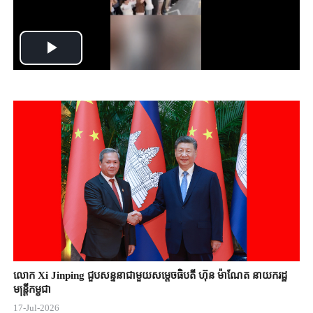
Play
Video
លោក Xi Jinping ជួបសន្ទនាជាមួយសម្តេចធិបតី ហ៊ុន ម៉ាណែត នាយករដ្ឋ
មន្ត្រីកម្ពុជា
17-Jul-2026