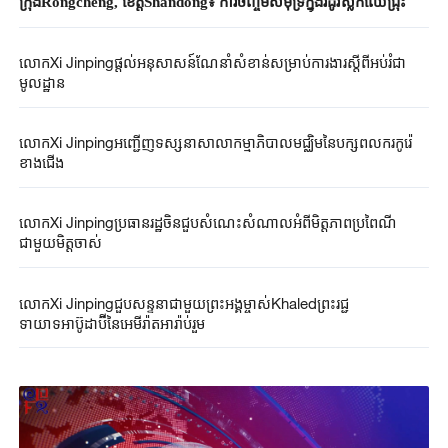
ក្រុងRongcheng, ខេត្តShandong៖ ការចិញ្ចឹមសមុទ្រក្នុងរដូវស្លឹកឈើជ្រុះ
លោកXi Jinpingផ្តល់អនុសាសន៍ណែនាំសំខាន់សម្រាប់ការងារស្តីពីអប់រំជា
មូលដ្ឋាន
លោកXi Jinpingអញ្ជើញទស្សនាសាលាកម្មាភិបាលមជ្ឈិមនៃបក្សពលករកូរ៉េ
ខាងជើង
លោកXi Jinpingប្រធានរដ្ឋចិនជួបសំណេះសំណាលអំពីមិត្តភាពប្រពៃណី
ជាមួយមិត្តចាស់
លោកXi Jinpingជួបសន្ទនាជាមួយព្រះអង្គម្ចាស់Khaledព្រះរជ្ជ
ទាយាទអាប៊ូដាប៊ីនៃអេមីរ៉ាតអារ៉ាប់រួម