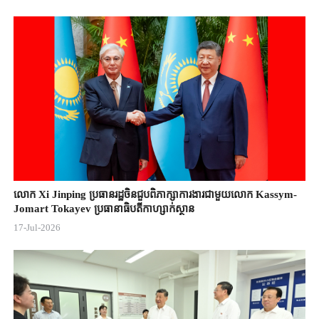
លោក Xi Jinping ប្រធានរដ្ឋចិន​ជួបពិភាក្សា​ការងារជាមួយ​លោក Kassym-
Jomart ​Tokayev ​ប្រធានាធិបតី​កាហ្សាក់ស្ថាន​
17-Jul-2026