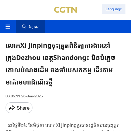
Language
ស្វែងរក
លោកXi Jinpingចុះត្រួតពិនិត្យការងារនៅ
ក្រុងDezhou ខេត្តShandong៖ មិនបំភ្លេច
គោលបំណងដើម ចងចាំបេសកកម្ម ដើរតាម
មាគ៌ាមហាដំណើរថ្មី
08:05:11 26-Jun-2026
Share
នាថ្ងៃទី​២៤ ខែមិថុនា ​លោក​Xi Jinpingប្រធានរដ្ឋ​ចិន​បាន​ចុះត្រួត