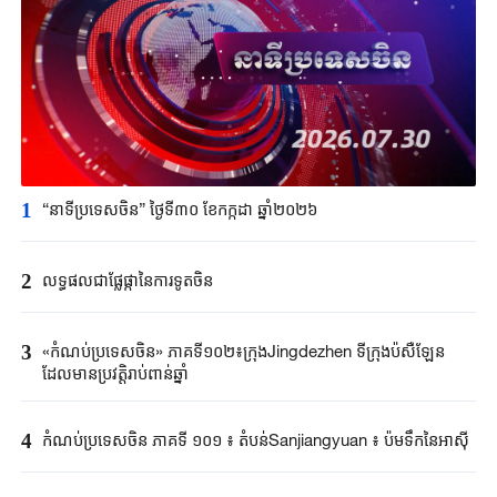
1
“នាទីប្រទេសចិន” ថ្ងៃទី៣០ ខែកក្កដា ឆ្នាំ២០២៦
2
លទ្ធផលជាផ្លែផ្កានៃការទូតចិន
3
«កំណប់ប្រទេសចិន» ភាគទី១០២៖ក្រុងJingdezhen ទីក្រុងប៉សឺឡែន
ដែលមានប្រវត្តិរាប់ពាន់ឆ្នាំ
4
កំណប់ប្រទេសចិន ភាគទី ១០១ ៖ តំបន់Sanjiangyuan ៖ ប៉មទឹកនៃអាស៊ី