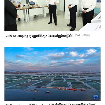
15-Jul-2026
លោក Xi Jinping ចុះត្រួតពិនិត្យការងារនៅក្រុងសៀងហៃ